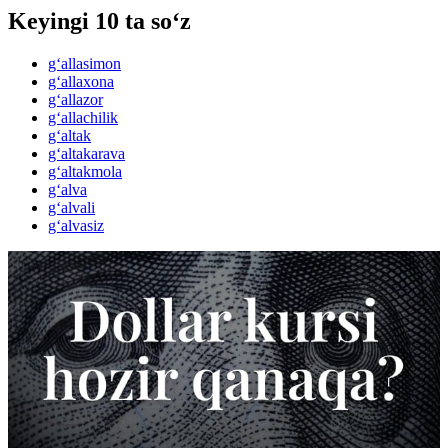
Keyingi 10 ta so‘z
g‘allasimon
g‘allaxona
g‘allazor
g‘allachilik
g‘altak
g‘altakarava
g‘altakmola
g‘alva
g‘alvali
g‘alvasiz