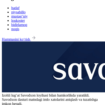
hadaf
piysabillo
mustag‘niy
loukoster
bidirlamoq
noqis
Hammasini ko‘rish
Izohli lugʻat
Savodxon
loyihasi bilan hamkorlikda yaratildi.
Savodxon dasturi matndagi imlo xatolarini aniqlash va tuzatishga
imkon beradi.