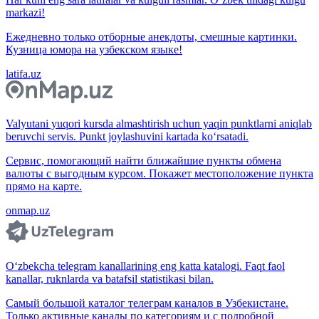
markazi!
Ежедневно только отборные анекдоты, смешные картинки.
Кузница юмора на узбекском языке!
latifa.uz
Valyutani yuqori kursda almashtirish uchun yaqin punktlarni aniqlab
beruvchi servis. Punkt joylashuvini kartada ko‘rsatadi.
Сервис, помогающий найти ближайшие пункты обмена
валюты с выгодным курсом. Покажет местоположение пункта
прямо на карте.
onmap.uz
O‘zbekcha telegram kanallarining eng katta katalogi. Faqt faol
kanallar, ruknlarda va batafsil statistikasi bilan.
Самый большой каталог телеграм каналов в Узбекистане.
Только активные каналы по категориям и с подробной