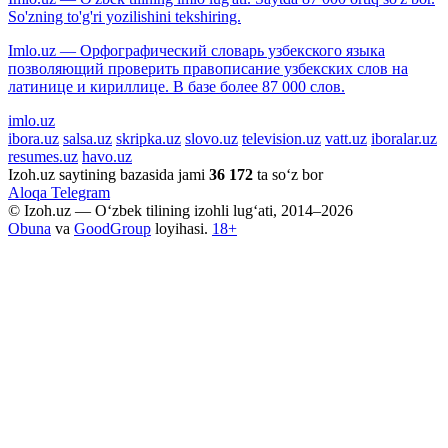
So'zning to'g'ri yozilishini tekshiring.
Imlo.uz — Орфографический словарь узбекского языка
позволяющий проверить правописание узбекских слов на
латинице и кириллице. В базе более 87 000 слов.
imlo.uz
ibora.uz
salsa.uz
skripka.uz
slovo.uz
television.uz
vatt.uz
iboralar.uz
resumes.uz
havo.uz
Izoh.uz saytining bazasida jami
36 172
ta so‘z bor
Aloqa
Telegram
© Izoh.uz — O‘zbek tilining izohli lug‘ati, 2014–2026
Obuna
va
GoodGroup
loyihasi.
18+