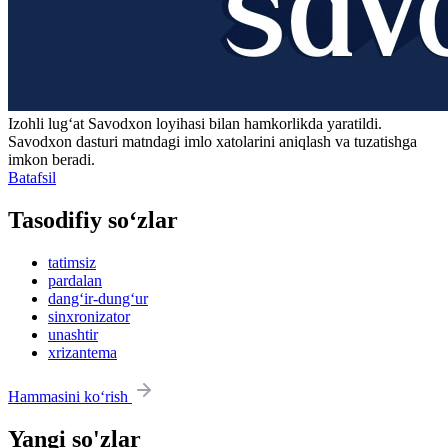
Izohli lugʻat
Savodxon
loyihasi bilan hamkorlikda yaratildi.
Savodxon dasturi matndagi imlo xatolarini aniqlash va tuzatishga
imkon beradi.
Batafsil
Tasodifiy so‘zlar
tatimsiz
pardalan
dang‘ir-dung‘ur
sinxronizator
unashtir
xrizantema
Hammasini ko‘rish
Yangi so'zlar