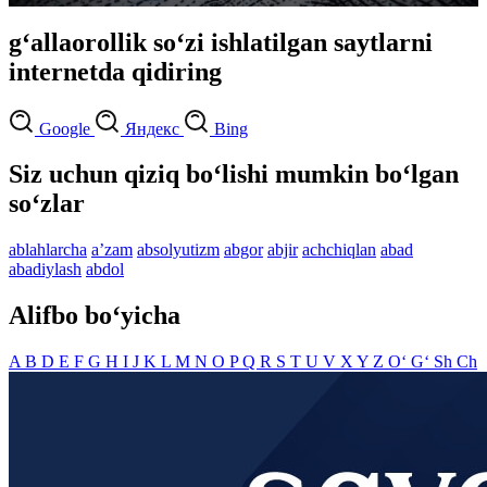
g‘allaorollik so‘zi ishlatilgan saytlarni
internetda qidiring
Google
Яндекс
Bing
Siz uchun qiziq bo‘lishi mumkin bo‘lgan
so‘zlar
ablahlarcha
aʼzam
absolyutizm
abgor
abjir
achchiqlan
abad
abadiylash
abdol
Alifbo bo‘yicha
A
B
D
E
F
G
H
I
J
K
L
M
N
O
P
Q
R
S
T
U
V
X
Y
Z
O‘
G‘
Sh
Ch