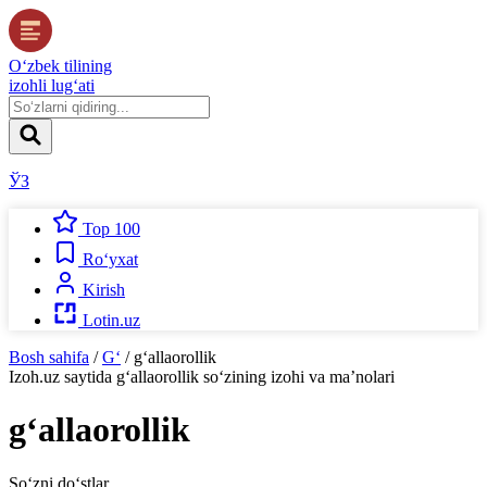
O‘zbek tilining
izohli lug‘ati
ЎЗ
Top 100
Ro‘yxat
Kirish
Lotin.uz
Bosh sahifa
/
G‘
/
g‘allaorollik
Izoh.uz
saytida
g‘allaorollik
so‘zining izohi va ma’nolari
g‘allaorollik
So‘zni do‘stlar