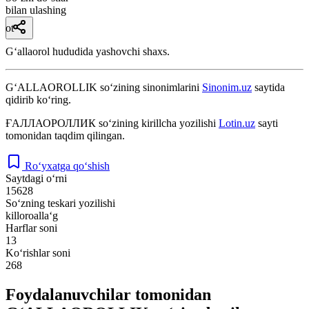
bilan ulashing
ot
Gʻallaorol hududida yashovchi shaxs.
G‘ALLAOROLLIK
so‘zining sinonimlarini
Sinonim.uz
saytida
qidirib ko‘ring.
ҒАЛЛАОРОЛЛИК
so‘zining kirillcha yozilishi
Lotin.uz
sayti
tomonidan taqdim qilingan.
Ro‘yxatga qo‘shish
Saytdagi o‘rni
15628
So‘zning teskari yozilishi
killoroalla‘g
Harflar soni
13
Ko‘rishlar soni
268
Foydalanuvchilar tomonidan