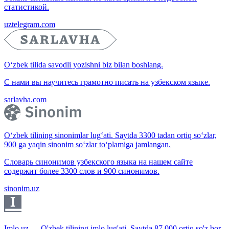
статистикой.
uztelegram.com
O‘zbek tilida savodli yozishni biz bilan boshlang.
С нами вы научитесь грамотно писать на узбекском языке.
sarlavha.com
O‘zbek tilining sinonimlar lug‘ati. Saytda 3300 tadan ortiq so‘zlar,
900 ga yaqin sinonim so‘zlar to‘plamiga jamlangan.
Словарь синонимов узбекского языка на нашем сайте
содержит более 3300 слов и 900 синонимов.
sinonim.uz
Imlo.uz — O'zbek tilining imlo lug'ati. Saytda 87 000 ortiq so'z bor.