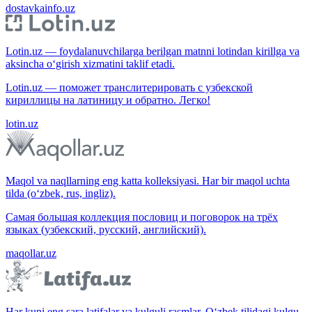
dostavkainfo.uz
Lotin.uz — foydalanuvchilarga berilgan matnni lotindan kirillga va
aksincha o‘girish xizmatini taklif etadi.
Lotin.uz — поможет транслитерировать с узбекской
кириллицы на латиницу и обратно. Легко!
lotin.uz
Maqol va naqllarning eng katta kolleksiyasi. Har bir maqol uchta
tilda (o‘zbek, rus, ingliz).
Самая большая коллекция пословиц и поговорок на трёх
языках (узбекский, русский, английский).
maqollar.uz
Har kuni eng sara latifalar va kulguli rasmlar. O‘zbek tilidagi kulgu