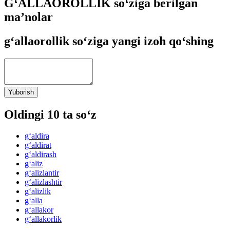
G‘ALLAOROLLIK so‘ziga berilgan
ma’nolar
g‘allaorollik so‘ziga yangi izoh qo‘shing
Yuborish
Oldingi 10 ta so‘z
g‘aldira
g‘aldirat
g‘aldirash
g‘aliz
g‘alizlantir
g‘alizlashtir
g‘alizlik
g‘alla
g‘allakor
g‘allakorlik