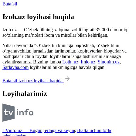
Batafsil
Izoh.uz loyihasi haqida
Izoh.uz — O‘zbek tilining xalqona izohli lug‘ati 35 000 dan ortiq
so‘zlarning ma’nolari ibora va misollar bilan keltirilgan.
Yillar davomida “O‘zbek tili kuni”ga bag‘ishlab, o‘zbek tilini
o‘rganuvchilar, jurnalistlar, tarjimonlar, kopirayterlar, blogerlar va
boshqalar uchun foydali loyihalarni ishga tushirishni an’anaga
aylantirganmiz. Bizning jamoa
Lotin.uz
,
Imlo.uz
,
Sinonim.uz
,
Sarlavha.com
loyihalarini hukmingizga havola qilgan.
Batafsil Izoh.uz loyihasi haqida
Loyihalarimiz
TVinfo.uz — Bugun, ertaga va keyingi hafta uchun to‘liq
teledasturlar.