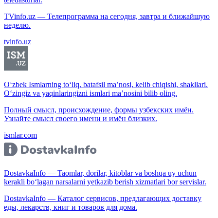
TVinfo.uz — Телепрограмма на сегодня, завтра и ближайшую
неделю.
tvinfo.uz
O‘zbek Ismlarning to‘liq, batafsil ma’nosi, kelib chiqishi, shakllari.
O‘zingiz va yaqinlaringizni ismlari ma’nosini bilib oling.
Полный смысл, происхождение, формы узбекских имён.
Узнайте смысл своего имени и имён близких.
ismlar.com
DostavkaInfo — Taomlar, dorilar, kitoblar va boshqa uy uchun
kerakli bo‘lagan narsalarni yetkazib berish xizmatlari bor servislar.
DostavkaInfo — Каталог сервисов, предлагающих доставку
еды, лекарств, книг и товаров для дома.