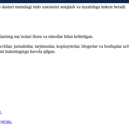
 dasturi matndagi imlo xatolarini aniqlash va tuzatishga imkon beradi.
arning ma’nolari ibora va misollar bilan keltirilgan.
hilar, jurnalistlar, tarjimonlar, kopirayterlar, blogerlar va boshqalar u
ini hukmingizga havola qilgan.
.
еделю.