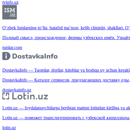
tvinfo.uz
O‘zbek Ismlarning to‘liq, batafsil ma’nosi, kelib chiqishi, shakllari. O
Полный смысл, происхождение, формы узбекских имён. Узнайт
ismlar.com
DostavkaInfo — Taomlar, dorilar, kitoblar va boshqa uy uchun kerakli b
DostavkaInfo — Каталог сервисов, предлагающих доставку еды, 
dostavkainfo.uz
Lotin.uz — foydalanuvchilarga berilgan matnni lotindan kirillga va aksi
Lotin.uz — поможет транслитерировать с узбекской кириллицы 
lotin.uz