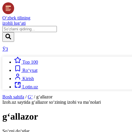
O‘zbek tilining
izohli lug‘ati
ЎЗ
Top 100
Ro‘yxat
Kirish
Lotin.uz
Bosh sahifa
/
G‘
/
g‘allazor
Izoh.uz
saytida
g‘allazor
so‘zining izohi va ma’nolari
g‘allazor
So‘zni do‘stlar