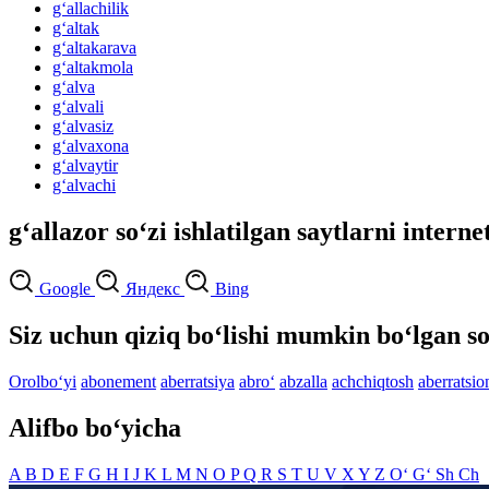
g‘allachilik
g‘altak
g‘altakarava
g‘altakmola
g‘alva
g‘alvali
g‘alvasiz
g‘alvaxona
g‘alvaytir
g‘alvachi
g‘allazor so‘zi ishlatilgan saytlarni interne
Google
Яндекс
Bing
Siz uchun qiziq bo‘lishi mumkin bo‘lgan so
Orolbo‘yi
abonement
aberratsiya
abro‘
abzalla
achchiqtosh
aberratsio
Alifbo bo‘yicha
A
B
D
E
F
G
H
I
J
K
L
M
N
O
P
Q
R
S
T
U
V
X
Y
Z
O‘
G‘
Sh
Ch