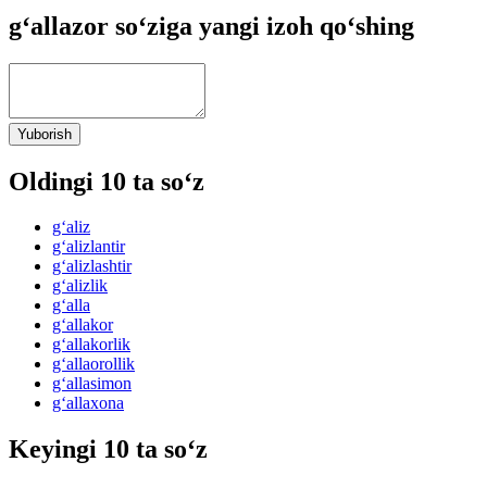
g‘allazor so‘ziga yangi izoh qo‘shing
Yuborish
Oldingi 10 ta so‘z
g‘aliz
g‘alizlantir
g‘alizlashtir
g‘alizlik
g‘alla
g‘allakor
g‘allakorlik
g‘allaorollik
g‘allasimon
g‘allaxona
Keyingi 10 ta so‘z