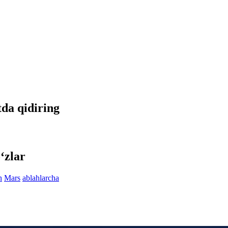
tda qidiring
‘zlar
n
Mars
ablahlarcha