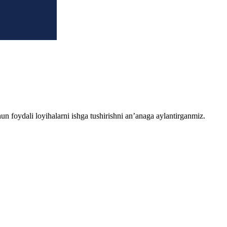
chun foydali loyihalarni ishga tushirishni an’anaga aylantirganmiz.