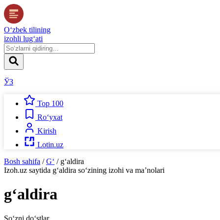
O‘zbek tilining
izohli lug‘ati
ЎЗ
Top 100
Ro‘yxat
Kirish
Lotin.uz
Bosh sahifa
/
G‘
/
g‘aldira
Izoh.uz
saytida
g‘aldira
so‘zining izohi va ma’nolari
g‘aldira
So‘zni do‘stlar