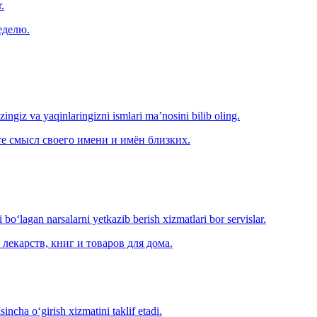
.
еделю.
‘zingiz va yaqinlaringizni ismlari ma’nosini bilib oling.
е смысл своего имени и имён близких.
o‘lagan narsalarni yetkazib berish xizmatlari bor servislar.
лекарств, книг и товаров для дома.
ncha o‘girish xizmatini taklif etadi.