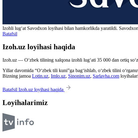
Izohli lugʻat
Savodxon
loyihasi bilan hamkorlikda yaratildi. Savodxon
Batafsil
Izoh.uz loyihasi haqida
Izoh.uz — O‘zbek tilining xalqona izohli lug‘ati 35 000 dan ortiq so‘zl
Yillar davomida “O‘zbek tili kuni”ga bag‘ishlab, o‘zbek tilini o‘rganuvc
Bizning jamoa
Lotin.uz
,
Imlo.uz
,
Sinonim.uz
,
Sarlavha.com
loyihalar
Batafsil Izoh.uz loyihasi haqida
Loyihalarimiz