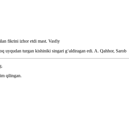
ilan fikrini izhor etdi mast.
Vasfiy
oq uyqudan turgan kishiniki singari gʻaldiragan edi.
A. Qahhor, Sarob
g.
im qilingan.