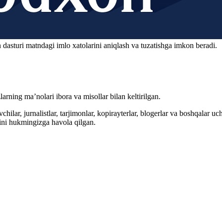
 dasturi matndagi imlo xatolarini aniqlash va tuzatishga imkon beradi.
arning ma’nolari ibora va misollar bilan keltirilgan.
hilar, jurnalistlar, tarjimonlar, kopirayterlar, blogerlar va boshqalar u
ini hukmingizga havola qilgan.