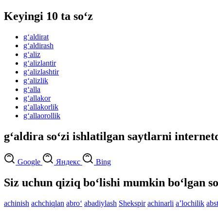
Keyingi 10 ta so‘z
g‘aldirat
g‘aldirash
g‘aliz
g‘alizlantir
g‘alizlashtir
g‘alizlik
g‘alla
g‘allakor
g‘allakorlik
g‘allaorollik
g‘aldira so‘zi ishlatilgan saytlarni internet
Google
Яндекс
Bing
Siz uchun qiziq bo‘lishi mumkin bo‘lgan so
achinish
achchiqlan
abro‘
abadiylash
Shekspir
achinarli
aʼlochilik
abs