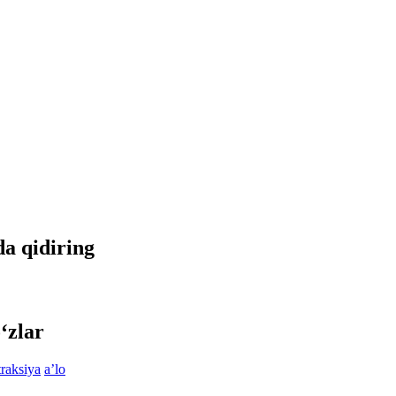
da qidiring
‘zlar
traksiya
aʼlo