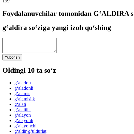
199
Foydalanuvchilar tomonidan G‘ALDIRA so
g‘aldira so‘ziga yangi izoh qo‘shing
Yuborish
Oldingi 10 ta so‘z
g‘aladon
g‘aladonli
g‘alamis
g‘alamislik
g‘alati
g‘alatilik
g‘alayon
g‘alayonli
g‘alayonchi
g‘aldir-g‘uldurlat