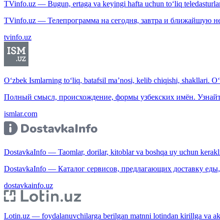
TVinfo.uz — Bugun, ertaga va keyingi hafta uchun to‘liq teledasturlar
TVinfo.uz — Телепрограмма на сегодня, завтра и ближайшую н
tvinfo.uz
O‘zbek Ismlarning to‘liq, batafsil ma’nosi, kelib chiqishi, shakllari. O
Полный смысл, происхождение, формы узбекских имён. Узнайт
ismlar.com
DostavkaInfo — Taomlar, dorilar, kitoblar va boshqa uy uchun kerakli b
DostavkaInfo — Каталог сервисов, предлагающих доставку еды, 
dostavkainfo.uz
Lotin.uz — foydalanuvchilarga berilgan matnni lotindan kirillga va aksi