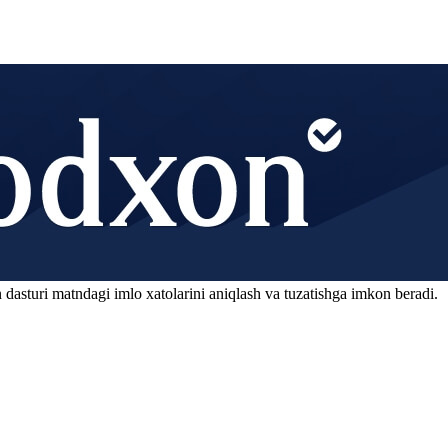
 dasturi matndagi imlo xatolarini aniqlash va tuzatishga imkon beradi.