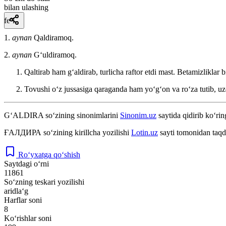
bilan ulashing
fe’l
1.
aynan
Qaldiramoq.
2.
aynan
Gʻuldiramoq.
Qaltirab ham gʻaldirab, turlicha raftor etdi mast. Betamizliklar b
Tovushi oʻz jussasiga qaraganda ham yoʻgʻon va roʻza tutib, uz
G‘ALDIRA
so‘zining sinonimlarini
Sinonim.uz
saytida qidirib ko‘rin
ҒАЛДИРА
so‘zining kirillcha yozilishi
Lotin.uz
sayti tomonidan taqd
Ro‘yxatga qo‘shish
Saytdagi o‘rni
11861
So‘zning teskari yozilishi
aridla‘g
Harflar soni
8
Ko‘rishlar soni