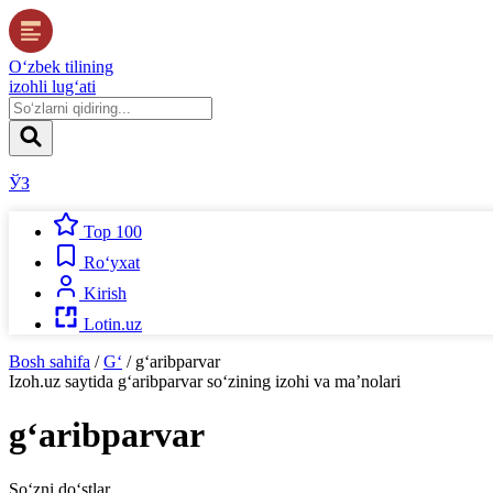
O‘zbek tilining
izohli lug‘ati
ЎЗ
Top 100
Ro‘yxat
Kirish
Lotin.uz
Bosh sahifa
/
G‘
/
g‘aribparvar
Izoh.uz
saytida
g‘aribparvar
so‘zining izohi va ma’nolari
g‘aribparvar
So‘zni do‘stlar