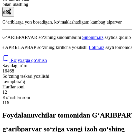
bilan ulashing
sifat
Gʻariblarga yon bosadigan, koʻmaklashadigan; kambagʻalparvar.
G‘ARIBPARVAR
so‘zining sinonimlarini
Sinonim.uz
saytida qidirib
ҒАРИБПАРВАР
so‘zining kirillcha yozilishi
Lotin.uz
sayti tomonida
Ro‘yxatga qo‘shish
Saytdagi o‘rni
16468
So‘zning teskari yozilishi
ravrapbira‘g
Harflar soni
12
Ko‘rishlar soni
116
Foydalanuvchilar tomonidan G‘ARIBPARV
g‘aribparvar so‘ziga yangi izoh qo‘shing