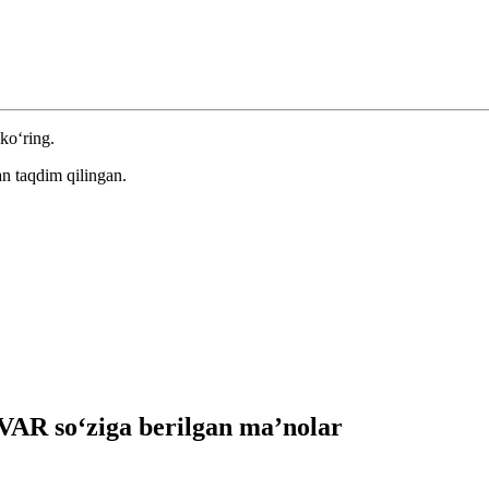
 ko‘ring.
n taqdim qilingan.
AR so‘ziga berilgan ma’nolar