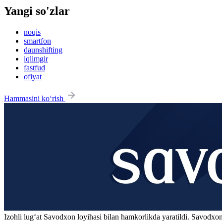
Yangi so'zlar
noqis
smartfon
daunshifting
iqlimgir
fastfud
ofiyat
Hammasini ko‘rish
Izohli lugʻat
Savodxon
loyihasi bilan hamkorlikda yaratildi. Savodxon