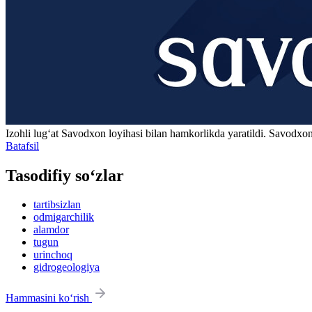
Izohli lugʻat
Savodxon
loyihasi bilan hamkorlikda yaratildi. Savodxon
Batafsil
Tasodifiy so‘zlar
tartibsizlan
odmigarchilik
alamdor
tugun
urinchoq
gidrogeologiya
Hammasini ko‘rish