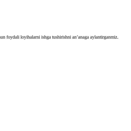
chun foydali loyihalarni ishga tushirishni an’anaga aylantirganmiz.