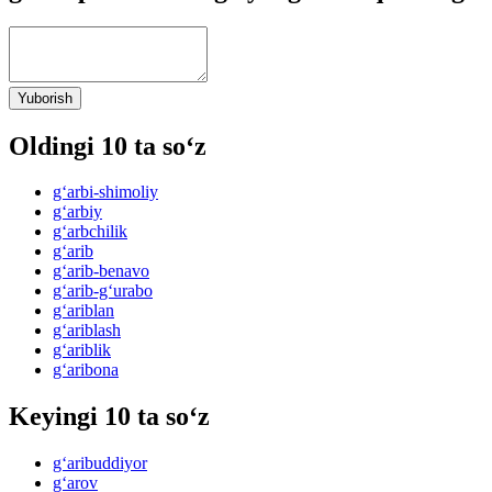
Yuborish
Oldingi 10 ta so‘z
g‘arbi-shimoliy
g‘arbiy
g‘arbchilik
g‘arib
g‘arib-benavo
g‘arib-g‘urabo
g‘ariblan
g‘ariblash
g‘ariblik
g‘aribona
Keyingi 10 ta so‘z
g‘aribuddiyor
g‘arov