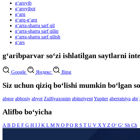
g‘aroyib
g‘aroyibot
g‘arq
g‘arq-g‘arq
g‘arra-sharra sarf qil
g‘arra-sharra sarf qilin
g‘arra-sharra sarf qilish
g‘ars
g‘aribparvar so‘zi ishlatilgan saytlarni int
Google
Яндекс
Bing
Siz uchun qiziq bo‘lishi mumkin bo‘lgan so
abgor
abbosiy
abyot
Zulfiyaxonim
abituriyent
Yupiter
aberratsiya
abr
Alifbo bo‘yicha
A
B
D
E
F
G
H
I
J
K
L
M
N
O
P
Q
R
S
T
U
V
X
Y
Z
O‘
G‘
Sh
Ch