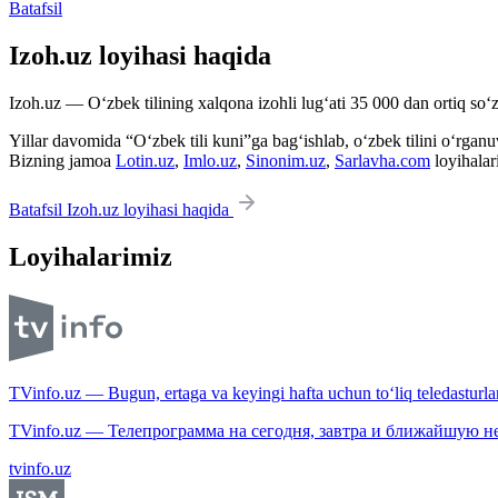
Batafsil
Izoh.uz loyihasi haqida
Izoh.uz — O‘zbek tilining xalqona izohli lug‘ati 35 000 dan ortiq so‘zl
Yillar davomida “O‘zbek tili kuni”ga bag‘ishlab, o‘zbek tilini o‘rganuvc
Bizning jamoa
Lotin.uz
,
Imlo.uz
,
Sinonim.uz
,
Sarlavha.com
loyihalar
Batafsil Izoh.uz loyihasi haqida
Loyihalarimiz
TVinfo.uz — Bugun, ertaga va keyingi hafta uchun to‘liq teledasturlar
TVinfo.uz — Телепрограмма на сегодня, завтра и ближайшую н
tvinfo.uz