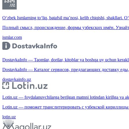
O‘zbek Ismlarning to‘liq, batafsil ma’nosi, kelib chiqishi, shakllari. O
Полный смысл, происхождение, формы узбекских имён. Узнайт
ismlar.com
DostavkaInfo — Taomlar, dorilar, kitoblar va boshqa uy uchun kerakli b
DostavkaInfo — Каталог сервисов, предлагающих доставку еды, 
dostavkainfo.uz
Lotin.uz — foydalanuvchilarga berilgan matnni lotindan kirillga va aksi
Lotin.uz — поможет транслитерировать с узбекской кириллицы 
lotin.uz