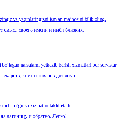
‘zingiz va yaqinlaringizni ismlari ma’nosini bilib oling.
е смысл своего имени и имён близких.
o‘lagan narsalarni yetkazib berish xizmatlari bor servislar.
лекарств, книг и товаров для дома.
ncha o‘girish xizmatini taklif etadi.
на латиницу и обратно. Легко!