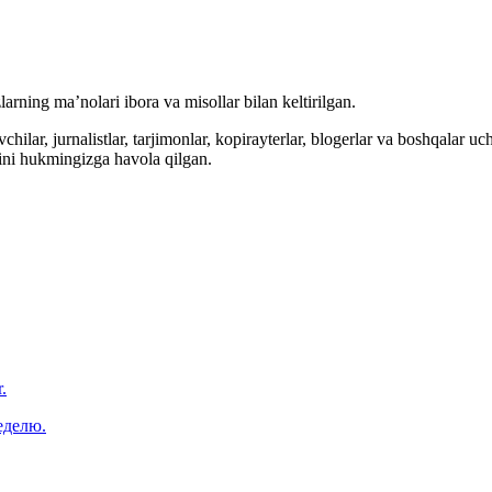
arning ma’nolari ibora va misollar bilan keltirilgan.
hilar, jurnalistlar, tarjimonlar, kopirayterlar, blogerlar va boshqalar u
ini hukmingizga havola qilgan.
.
еделю.