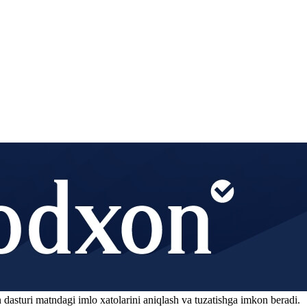
 dasturi matndagi imlo xatolarini aniqlash va tuzatishga imkon beradi.