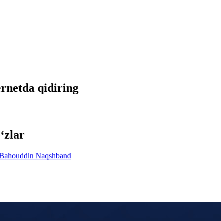
ernetda qidiring
‘zlar
Bahouddin Naqshband