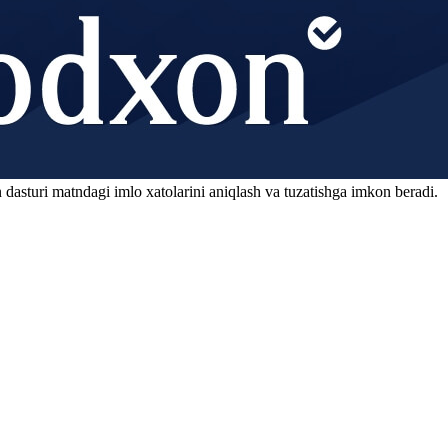
 dasturi matndagi imlo xatolarini aniqlash va tuzatishga imkon beradi.