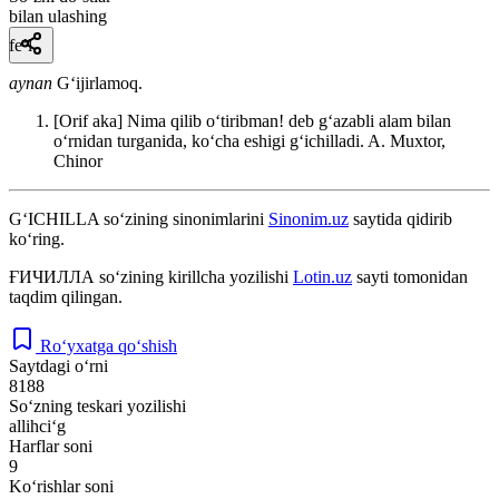
bilan ulashing
fe’l
aynan
Gʻijirlamoq.
[Orif aka] Nima qilib oʻtiribman! deb gʻazabli alam bilan
oʻrnidan turganida, koʻcha eshigi gʻichilladi.
A. Muxtor,
Chinor
G‘ICHILLA
so‘zining sinonimlarini
Sinonim.uz
saytida qidirib
ko‘ring.
ҒИЧИЛЛА
so‘zining kirillcha yozilishi
Lotin.uz
sayti tomonidan
taqdim qilingan.
Ro‘yxatga qo‘shish
Saytdagi o‘rni
8188
So‘zning teskari yozilishi
allihci‘g
Harflar soni
9
Ko‘rishlar soni