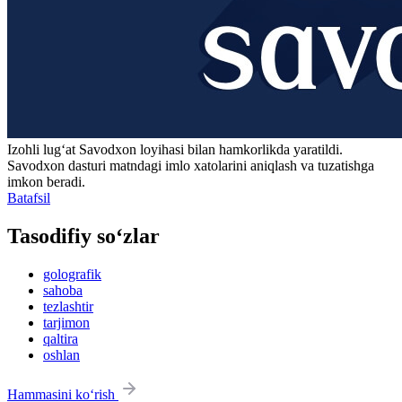
Izohli lugʻat
Savodxon
loyihasi bilan hamkorlikda yaratildi.
Savodxon dasturi matndagi imlo xatolarini aniqlash va tuzatishga
imkon beradi.
Batafsil
Tasodifiy so‘zlar
golografik
sahoba
tezlashtir
tarjimon
qaltira
oshlan
Hammasini ko‘rish