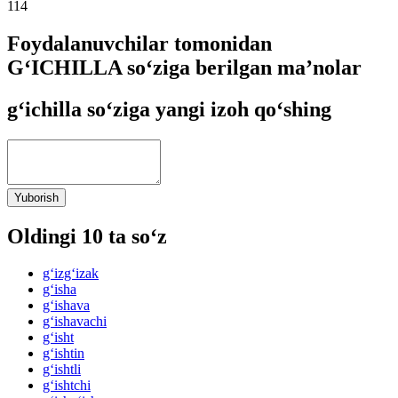
114
Foydalanuvchilar tomonidan
G‘ICHILLA so‘ziga berilgan ma’nolar
g‘ichilla so‘ziga yangi izoh qo‘shing
Yuborish
Oldingi 10 ta so‘z
g‘izg‘izak
g‘isha
g‘ishava
g‘ishavachi
g‘isht
g‘ishtin
g‘ishtli
g‘ishtchi