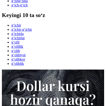
g‘ishg‘isha
g‘ich-g‘ich
Keyingi 10 ta so‘z
g‘ichir
g‘ichir-g‘ichir
g‘ichirla
g‘ichirlat
g‘ofil
g‘ofillik
g‘olib
g‘olibiyat
g‘olibkor
g‘oliblik