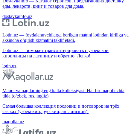
DostavkaInfo — Каталог сервисов, предлагающих доставку
еды, лекарств, книг и товаров для дома.
dostavkainfo.uz
Lotin.uz — foydalanuvchilarga berilgan matnni lotindan kirillga va
aksincha o‘girish xizmatini taklif etadi.
Lotin.uz — поможет транслитерировать с узбекской
кириллицы на латиницу и обратно. Легко!
lotin.uz
Maqol va naqllarning eng katta kolleksiyasi. Har bir maqol uchta
tilda (o‘zbek, rus, ingliz).
Самая большая коллекция пословиц и поговорок на трёх
языках (узбекский, русский, английский).
maqollar.uz