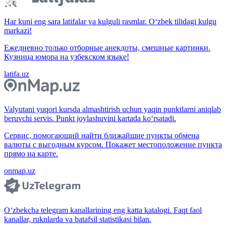
Har kuni eng sara latifalar va kulguli rasmlar. O‘zbek tilidagi kulgu
markazi!
Ежедневно только отборные анекдоты, смешные картинки.
Кузница юмора на узбекском языке!
latifa.uz
Valyutani yuqori kursda almashtirish uchun yaqin punktlarni aniqlab
beruvchi servis. Punkt joylashuvini kartada ko‘rsatadi.
Сервис, помогающий найти ближайшие пункты обмена
валюты с выгодным курсом. Покажет местоположение пункта
прямо на карте.
onmap.uz
O‘zbekcha telegram kanallarining eng katta katalogi. Faqt faol
kanallar, ruknlarda va batafsil statistikasi bilan.