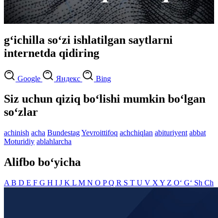
g‘ichilla so‘zi ishlatilgan saytlarni
internetda qidiring
Google
Яндекс
Bing
Siz uchun qiziq bo‘lishi mumkin bo‘lgan
so‘zlar
achinish
acha
Bundestag
Yevroittifoq
achchiqlan
abituriyent
abbat
Moturidiy
ablahlarcha
Alifbo bo‘yicha
A
B
D
E
F
G
H
I
J
K
L
M
N
O
P
Q
R
S
T
U
V
X
Y
Z
O‘
G‘
Sh
Ch