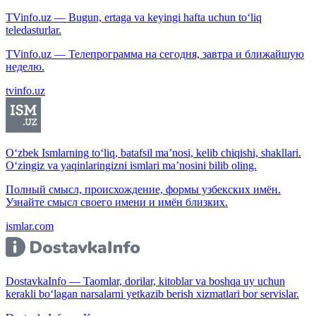
TVinfo.uz — Bugun, ertaga va keyingi hafta uchun to‘liq
teledasturlar.
TVinfo.uz — Телепрограмма на сегодня, завтра и ближайшую
неделю.
tvinfo.uz
O‘zbek Ismlarning to‘liq, batafsil ma’nosi, kelib chiqishi, shakllari.
O‘zingiz va yaqinlaringizni ismlari ma’nosini bilib oling.
Полный смысл, происхождение, формы узбекских имён.
Узнайте смысл своего имени и имён близких.
ismlar.com
DostavkaInfo — Taomlar, dorilar, kitoblar va boshqa uy uchun
kerakli bo‘lagan narsalarni yetkazib berish xizmatlari bor servislar.