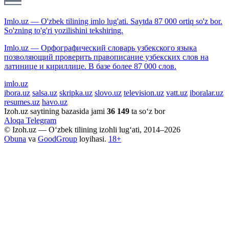
Imlo.uz — O'zbek tilining imlo lug'ati. Saytda 87 000 ortiq so'z bor.
So'zning to'g'ri yozilishini tekshiring.
Imlo.uz — Орфографический словарь узбекского языка
позволяющий проверить правописание узбекских слов на
латинице и кириллице. В базе более 87 000 слов.
imlo.uz
ibora.uz
salsa.uz
skripka.uz
slovo.uz
television.uz
vatt.uz
iboralar.uz
resumes.uz
havo.uz
Izoh.uz saytining bazasida jami
36 149
ta so‘z bor
Aloqa
Telegram
© Izoh.uz — O‘zbek tilining izohli lug‘ati, 2014–2026
Obuna
va
GoodGroup
loyihasi.
18+