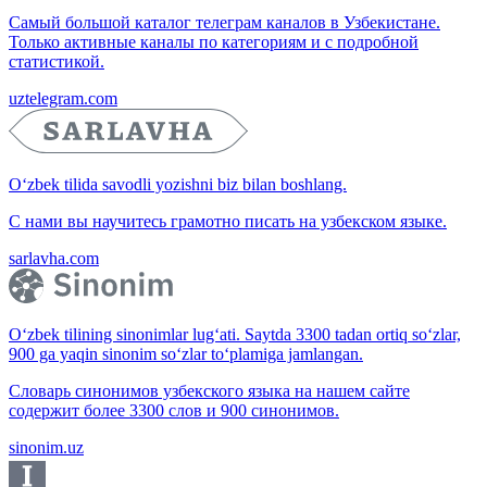
Самый большой каталог телеграм каналов в Узбекистане.
Только активные каналы по категориям и с подробной
статистикой.
uztelegram.com
O‘zbek tilida savodli yozishni biz bilan boshlang.
С нами вы научитесь грамотно писать на узбекском языке.
sarlavha.com
O‘zbek tilining sinonimlar lug‘ati. Saytda 3300 tadan ortiq so‘zlar,
900 ga yaqin sinonim so‘zlar to‘plamiga jamlangan.
Словарь синонимов узбекского языка на нашем сайте
содержит более 3300 слов и 900 синонимов.
sinonim.uz