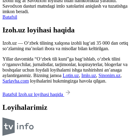
Izohli lugʻat
Savodxon
loyihasi bilan hamkorlikda yaratildi.
Savodxon dasturi matndagi imlo xatolarini aniqlash va tuzatishga
imkon beradi.
Batafsil
Izoh.uz loyihasi haqida
Izoh.uz — O‘zbek tilining xalqona izohli lug‘ati 35 000 dan ortiq
so‘zlarning ma’nolari ibora va misollar bilan keltirilgan.
Yillar davomida “O‘zbek tili kuni”ga bag‘ishlab, o‘zbek tilini
o‘rganuvchilar, jurnalistlar, tarjimonlar, kopirayterlar, blogerlar va
boshqalar uchun foydali loyihalarni ishga tushirishni an’anaga
aylantirganmiz. Bizning jamoa
Lotin.uz
,
Imlo.uz
,
Sinonim.uz
,
Sarlavha.com
loyihalarini hukmingizga havola qilgan.
Batafsil Izoh.uz loyihasi haqida
Loyihalarimiz