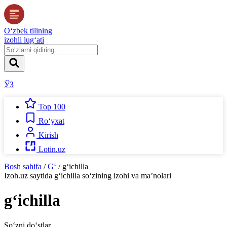
O‘zbek tilining
izohli lug‘ati
ЎЗ
Top 100
Ro‘yxat
Kirish
Lotin.uz
Bosh sahifa
/
G‘
/
g‘ichilla
Izoh.uz
saytida
g‘ichilla
so‘zining izohi va ma’nolari
g‘ichilla
So‘zni do‘stlar