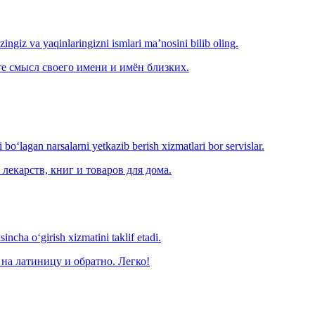
‘zingiz va yaqinlaringizni ismlari ma’nosini bilib oling.
е смысл своего имени и имён близких.
o‘lagan narsalarni yetkazib berish xizmatlari bor servislar.
лекарств, книг и товаров для дома.
ncha o‘girish xizmatini taklif etadi.
на латиницу и обратно. Легко!