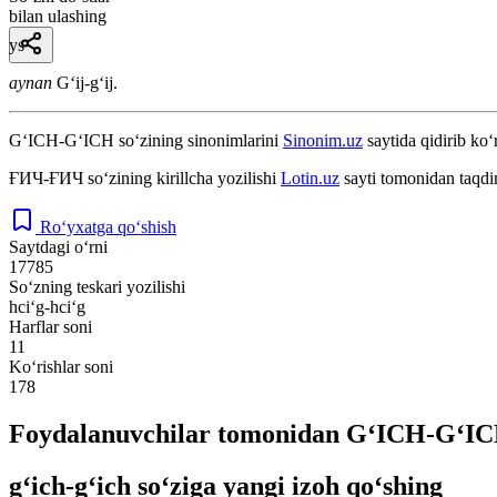
bilan ulashing
ys
aynan
Gʻij-gʻij.
G‘ICH-G‘ICH
so‘zining sinonimlarini
Sinonim.uz
saytida qidirib ko‘
ҒИЧ-ҒИЧ
so‘zining kirillcha yozilishi
Lotin.uz
sayti tomonidan taqdi
Ro‘yxatga qo‘shish
Saytdagi o‘rni
17785
So‘zning teskari yozilishi
hci‘g-hci‘g
Harflar soni
11
Ko‘rishlar soni
178
Foydalanuvchilar tomonidan G‘ICH-G‘ICH
g‘ich-g‘ich so‘ziga yangi izoh qo‘shing