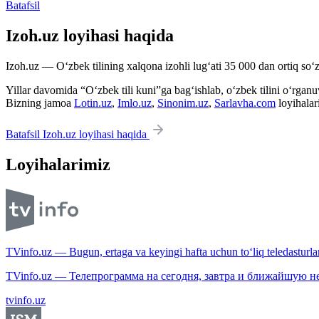
Batafsil
Izoh.uz loyihasi haqida
Izoh.uz — O‘zbek tilining xalqona izohli lug‘ati 35 000 dan ortiq so‘zl
Yillar davomida “O‘zbek tili kuni”ga bag‘ishlab, o‘zbek tilini o‘rganuvc
Bizning jamoa
Lotin.uz
,
Imlo.uz
,
Sinonim.uz
,
Sarlavha.com
loyihalar
Batafsil Izoh.uz loyihasi haqida
Loyihalarimiz
TVinfo.uz — Bugun, ertaga va keyingi hafta uchun to‘liq teledasturlar
TVinfo.uz — Телепрограмма на сегодня, завтра и ближайшую н
tvinfo.uz