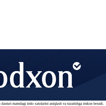
 dasturi matndagi imlo xatolarini aniqlash va tuzatishga imkon beradi.