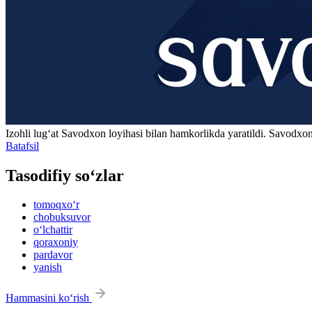
Izohli lugʻat
Savodxon
loyihasi bilan hamkorlikda yaratildi. Savodxon
Batafsil
Tasodifiy so‘zlar
tomoqxo‘r
chobuksuvor
o‘lchattir
qoraxoniy
pardavor
yanish
Hammasini ko‘rish