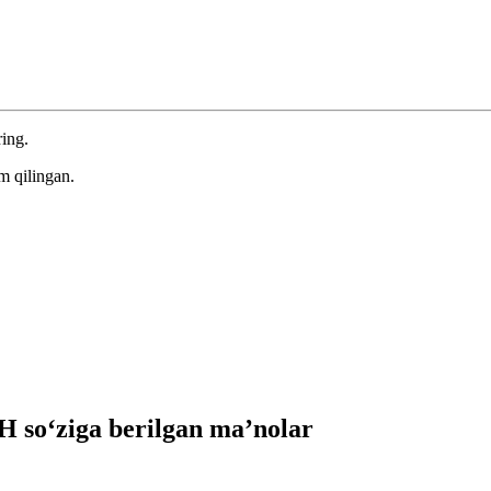
ring.
m qilingan.
 so‘ziga berilgan ma’nolar