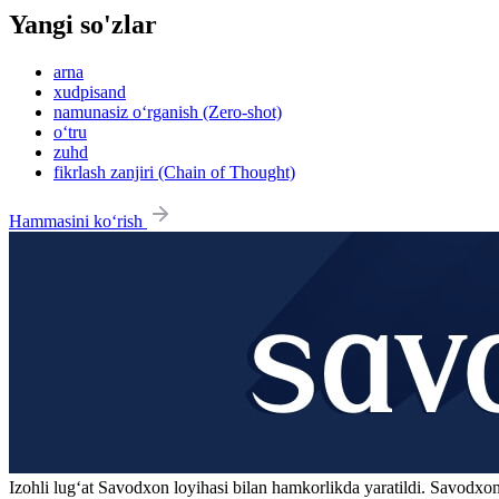
Yangi so'zlar
arna
xudpisand
namunasiz o‘rganish (Zero-shot)
o‘tru
zuhd
fikrlash zanjiri (Chain of Thought)
Hammasini ko‘rish
Izohli lugʻat
Savodxon
loyihasi bilan hamkorlikda yaratildi. Savodxon