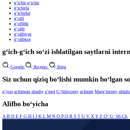
g‘ichir-g‘ichir
g‘ichirla
g‘ichirlat
g‘ofil
g‘ofillik
g‘olib
g‘olibiyat
g‘olibkor
g‘ich-g‘ich so‘zi ishlatilgan saytlarni inter
Google
Яндекс
Bing
Siz uchun qiziq bo‘lishi mumkin bo‘lgan so
aʼyon
achimsiq
abadiy
aʼmol
G‘ijduvoniy
achintir
Marg‘inoniy
ablah
Alifbo bo‘yicha
A
B
D
E
F
G
H
I
J
K
L
M
N
O
P
Q
R
S
T
U
V
X
Y
Z
O‘
G‘
Sh
Ch