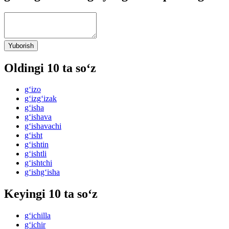
Yuborish
Oldingi 10 ta so‘z
g‘izo
g‘izg‘izak
g‘isha
g‘ishava
g‘ishavachi
g‘isht
g‘ishtin
g‘ishtli
g‘ishtchi
g‘ishg‘isha
Keyingi 10 ta so‘z
g‘ichilla
g‘ichir