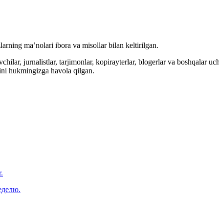
arning ma’nolari ibora va misollar bilan keltirilgan.
hilar, jurnalistlar, tarjimonlar, kopirayterlar, blogerlar va boshqalar u
ini hukmingizga havola qilgan.
.
еделю.