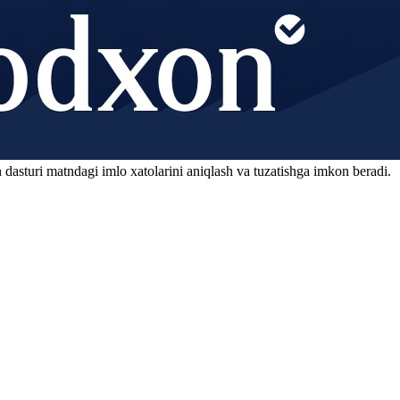
 dasturi matndagi imlo xatolarini aniqlash va tuzatishga imkon beradi.