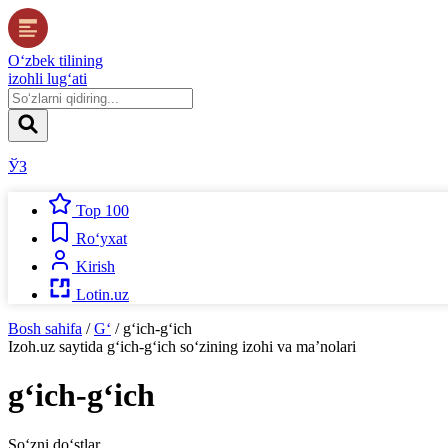
O‘zbek tilining
izohli lug‘ati
ЎЗ
Top 100
Ro‘yxat
Kirish
Lotin.uz
Bosh sahifa
/
G‘
/
g‘ich-g‘ich
Izoh.uz
saytida
g‘ich-g‘ich
so‘zining izohi va ma’nolari
g‘ich-g‘ich
So‘zni do‘stlar