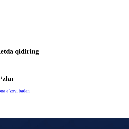
netda qidiring
‘zlar
ona
aʼzoyi badan