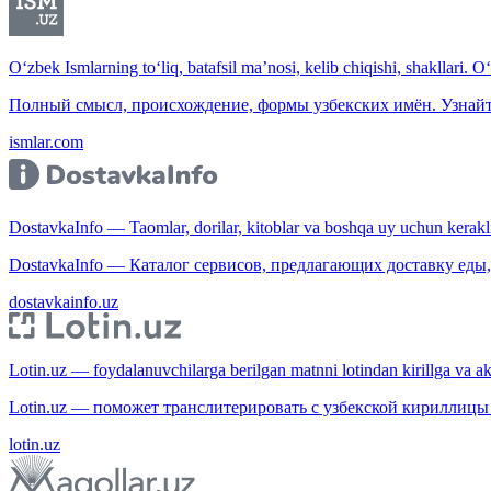
O‘zbek Ismlarning to‘liq, batafsil ma’nosi, kelib chiqishi, shakllari. O
Полный смысл, происхождение, формы узбекских имён. Узнайт
ismlar.com
DostavkaInfo — Taomlar, dorilar, kitoblar va boshqa uy uchun kerakli b
DostavkaInfo — Каталог сервисов, предлагающих доставку еды, 
dostavkainfo.uz
Lotin.uz — foydalanuvchilarga berilgan matnni lotindan kirillga va aksi
Lotin.uz — поможет транслитерировать с узбекской кириллицы 
lotin.uz