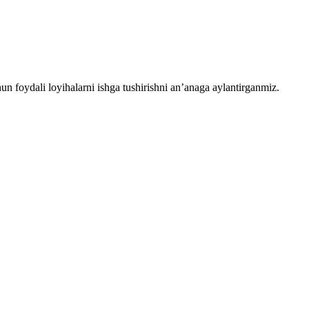
chun foydali loyihalarni ishga tushirishni an’anaga aylantirganmiz.