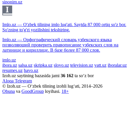
sinonim.uz
Imlo.uz — O'zbek tilining imlo lug'ati. Saytda 87 000 ortiq so'z bor.
So'zning to'g'ri yozilishini tekshiring.
Imlo.uz — Орфографический словарь узбекского языка
позволяющий проверить правописание узбекских слов на
латинице и кириллице. В базе более 87 000 слов.
imlo.uz
ibora.uz
salsa.uz
skripka.uz
slovo.uz
television.uz
vatt.uz
iboralar.uz
resumes.uz
havo.uz
Izoh.uz saytining bazasida jami
36 162
ta so‘z bor
Aloqa
Telegram
© Izoh.uz — O‘zbek tilining izohli lug‘ati, 2014–2026
Obuna
va
GoodGroup
loyihasi.
18+