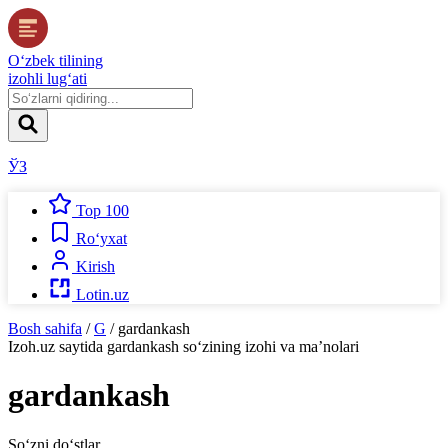
O‘zbek tilining
izohli lug‘ati
ЎЗ
Top 100
Ro‘yxat
Kirish
Lotin.uz
Bosh sahifa
/
G
/
gardankash
Izoh.uz
saytida
gardankash
so‘zining izohi va ma’nolari
gardankash
So‘zni do‘stlar