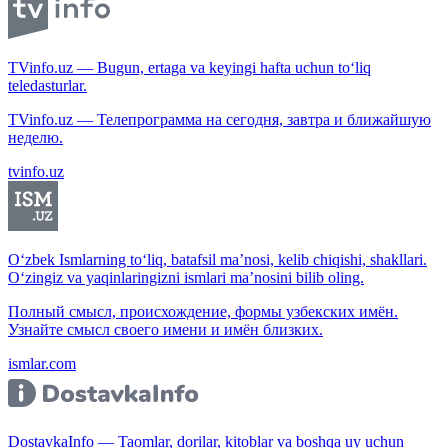
TVinfo.uz — Bugun, ertaga va keyingi hafta uchun to‘liq
teledasturlar.
TVinfo.uz — Телепрограмма на сегодня, завтра и ближайшую
неделю.
tvinfo.uz
O‘zbek Ismlarning to‘liq, batafsil ma’nosi, kelib chiqishi, shakllari.
O‘zingiz va yaqinlaringizni ismlari ma’nosini bilib oling.
Полный смысл, происхождение, формы узбекских имён.
Узнайте смысл своего имени и имён близких.
ismlar.com
DostavkaInfo — Taomlar, dorilar, kitoblar va boshqa uy uchun