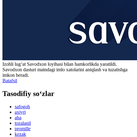
Izohli lugʻat
Savodxon
loyihasi bilan hamkorlikda yaratildi.
Savodxon dasturi matndagi imlo xatolarini aniqlash va tuzatishga
imkon beradi.
Batafsil
Tasodifiy so‘zlar
safogoh
axiyri
aha
tozalanil
promille
kezak