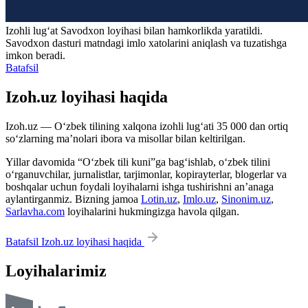
Izohli lugʻat
Savodxon
loyihasi bilan hamkorlikda yaratildi.
Savodxon dasturi matndagi imlo xatolarini aniqlash va tuzatishga
imkon beradi.
Batafsil
Izoh.uz loyihasi haqida
Izoh.uz — O‘zbek tilining xalqona izohli lug‘ati 35 000 dan ortiq
so‘zlarning ma’nolari ibora va misollar bilan keltirilgan.
Yillar davomida “O‘zbek tili kuni”ga bag‘ishlab, o‘zbek tilini
o‘rganuvchilar, jurnalistlar, tarjimonlar, kopirayterlar, blogerlar va
boshqalar uchun foydali loyihalarni ishga tushirishni an’anaga
aylantirganmiz. Bizning jamoa
Lotin.uz
,
Imlo.uz
,
Sinonim.uz
,
Sarlavha.com
loyihalarini hukmingizga havola qilgan.
Batafsil Izoh.uz loyihasi haqida
Loyihalarimiz