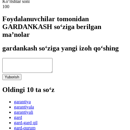
Ko‘rishlar soni
100
Foydalanuvchilar tomonidan
GARDANKASH so‘ziga berilgan
ma’nolar
gardankash so‘ziga yangi izoh qo‘shing
Yuborish
Oldingi 10 ta so‘z
garantiya
garantiyala
garantiyali
gard
gard-gard qil
gard-qurum