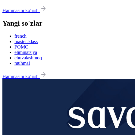
Hammasini ko‘rish
Yangi so'zlar
french
master-klass
FOMO
eliminatsiya
chuvalashmoq
muhmal
Hammasini ko‘rish