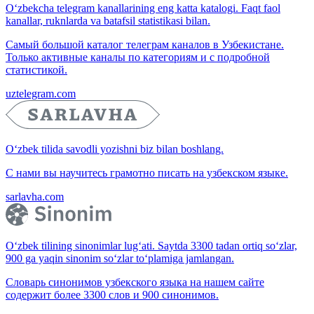
O‘zbekcha telegram kanallarining eng katta katalogi. Faqt faol
kanallar, ruknlarda va batafsil statistikasi bilan.
Самый большой каталог телеграм каналов в Узбекистане.
Только активные каналы по категориям и с подробной
статистикой.
uztelegram.com
O‘zbek tilida savodli yozishni biz bilan boshlang.
С нами вы научитесь грамотно писать на узбекском языке.
sarlavha.com
O‘zbek tilining sinonimlar lug‘ati. Saytda 3300 tadan ortiq so‘zlar,
900 ga yaqin sinonim so‘zlar to‘plamiga jamlangan.
Словарь синонимов узбекского языка на нашем сайте
содержит более 3300 слов и 900 синонимов.