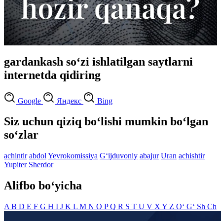
gardankash so‘zi ishlatilgan saytlarni
internetda qidiring
Google
Яндекс
Bing
Siz uchun qiziq bo‘lishi mumkin bo‘lgan
so‘zlar
achintir
abdol
Yevrokomissiya
G‘ijduvoniy
abajur
Uran
achishtir
Yupiter
Sherdor
Alifbo bo‘yicha
A
B
D
E
F
G
H
I
J
K
L
M
N
O
P
Q
R
S
T
U
V
X
Y
Z
O‘
G‘
Sh
Ch