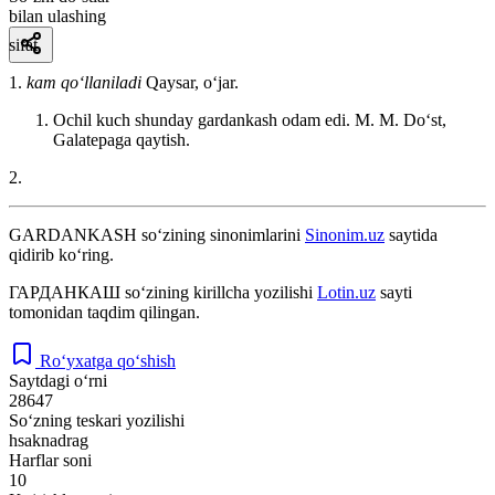
bilan ulashing
sifat
1.
kam qo‘llaniladi
Qaysar, oʻjar.
Ochil kuch shunday gardankash odam edi. M. M.
Doʻst,
Galatepaga qaytish.
2.
GARDANKASH
so‘zining sinonimlarini
Sinonim.uz
saytida
qidirib ko‘ring.
ГАРДАНКАШ
so‘zining kirillcha yozilishi
Lotin.uz
sayti
tomonidan taqdim qilingan.
Ro‘yxatga qo‘shish
Saytdagi o‘rni
28647
So‘zning teskari yozilishi
hsaknadrag
Harflar soni
10