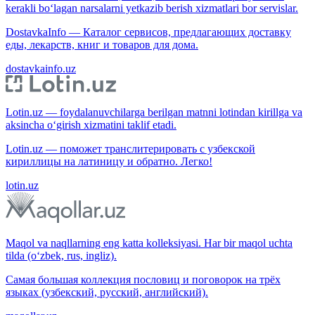
kerakli bo‘lagan narsalarni yetkazib berish xizmatlari bor servislar.
DostavkaInfo — Каталог сервисов, предлагающих доставку
еды, лекарств, книг и товаров для дома.
dostavkainfo.uz
Lotin.uz — foydalanuvchilarga berilgan matnni lotindan kirillga va
aksincha o‘girish xizmatini taklif etadi.
Lotin.uz — поможет транслитерировать с узбекской
кириллицы на латиницу и обратно. Легко!
lotin.uz
Maqol va naqllarning eng katta kolleksiyasi. Har bir maqol uchta
tilda (o‘zbek, rus, ingliz).
Самая большая коллекция пословиц и поговорок на трёх
языках (узбекский, русский, английский).