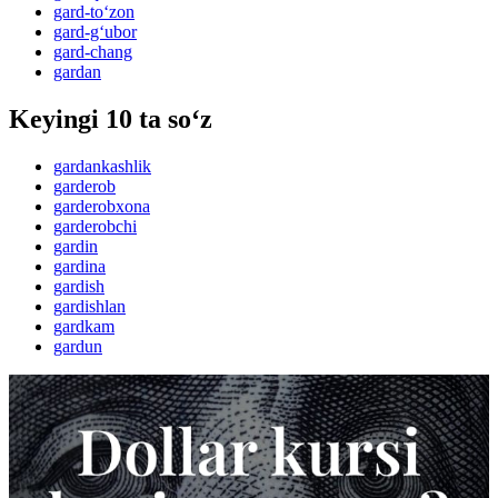
gard-to‘zon
gard-g‘ubor
gard-chang
gardan
Keyingi 10 ta so‘z
gardankashlik
garderob
garderobxona
garderobchi
gardin
gardina
gardish
gardishlan
gardkam
gardun