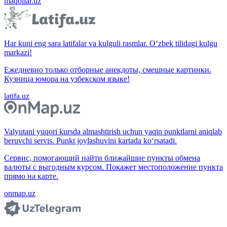
maqollar.uz
Har kuni eng sara latifalar va kulguli rasmlar. O‘zbek tilidagi kulgu
markazi!
Ежедневно только отборные анекдоты, смешные картинки.
Кузница юмора на узбекском языке!
latifa.uz
Valyutani yuqori kursda almashtirish uchun yaqin punktlarni aniqlab
beruvchi servis. Punkt joylashuvini kartada ko‘rsatadi.
Сервис, помогающий найти ближайшие пункты обмена
валюты с выгодным курсом. Покажет местоположение пункта
прямо на карте.
onmap.uz