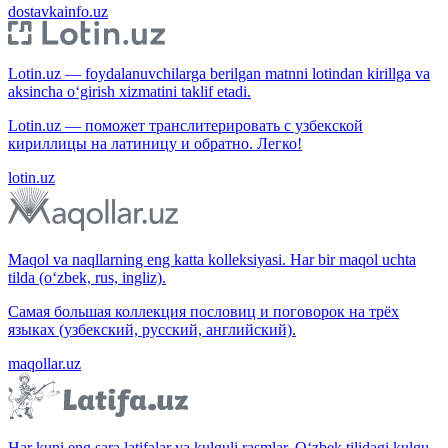
dostavkainfo.uz
Lotin.uz — foydalanuvchilarga berilgan matnni lotindan kirillga va
aksincha o‘girish xizmatini taklif etadi.
Lotin.uz — поможет транслитерировать с узбекской
кириллицы на латиницу и обратно. Легко!
lotin.uz
Maqol va naqllarning eng katta kolleksiyasi. Har bir maqol uchta
tilda (o‘zbek, rus, ingliz).
Самая большая коллекция пословиц и поговорок на трёх
языках (узбекский, русский, английский).
maqollar.uz
Har kuni eng sara latifalar va kulguli rasmlar. O‘zbek tilidagi kulgu