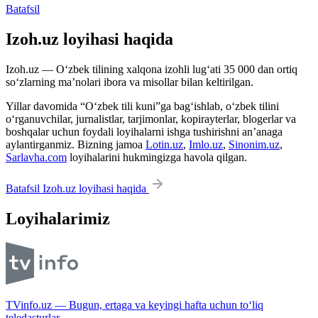
Batafsil
Izoh.uz loyihasi haqida
Izoh.uz — O‘zbek tilining xalqona izohli lug‘ati 35 000 dan ortiq
so‘zlarning ma’nolari ibora va misollar bilan keltirilgan.
Yillar davomida “O‘zbek tili kuni”ga bag‘ishlab, o‘zbek tilini
o‘rganuvchilar, jurnalistlar, tarjimonlar, kopirayterlar, blogerlar va
boshqalar uchun foydali loyihalarni ishga tushirishni an’anaga
aylantirganmiz. Bizning jamoa
Lotin.uz
,
Imlo.uz
,
Sinonim.uz
,
Sarlavha.com
loyihalarini hukmingizga havola qilgan.
Batafsil Izoh.uz loyihasi haqida
Loyihalarimiz
TVinfo.uz — Bugun, ertaga va keyingi hafta uchun to‘liq
teledasturlar.