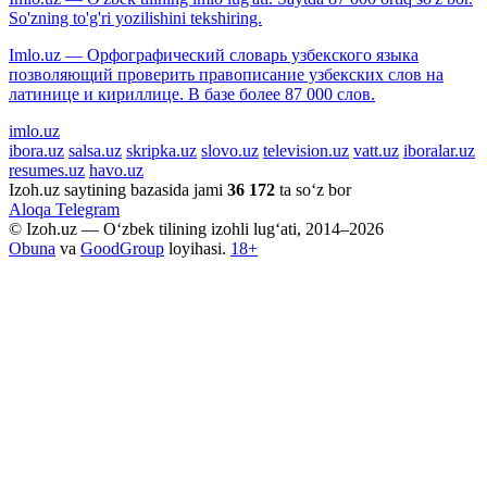
So'zning to'g'ri yozilishini tekshiring.
Imlo.uz — Орфографический словарь узбекского языка
позволяющий проверить правописание узбекских слов на
латинице и кириллице. В базе более 87 000 слов.
imlo.uz
ibora.uz
salsa.uz
skripka.uz
slovo.uz
television.uz
vatt.uz
iboralar.uz
resumes.uz
havo.uz
Izoh.uz saytining bazasida jami
36 172
ta so‘z bor
Aloqa
Telegram
© Izoh.uz — O‘zbek tilining izohli lug‘ati, 2014–2026
Obuna
va
GoodGroup
loyihasi.
18+