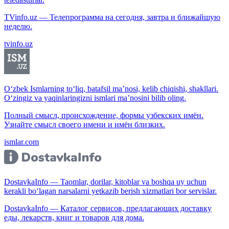
TVinfo.uz — Телепрограмма на сегодня, завтра и ближайшую
неделю.
tvinfo.uz
O‘zbek Ismlarning to‘liq, batafsil ma’nosi, kelib chiqishi, shakllari.
O‘zingiz va yaqinlaringizni ismlari ma’nosini bilib oling.
Полный смысл, происхождение, формы узбекских имён.
Узнайте смысл своего имени и имён близких.
ismlar.com
DostavkaInfo — Taomlar, dorilar, kitoblar va boshqa uy uchun
kerakli bo‘lagan narsalarni yetkazib berish xizmatlari bor servislar.
DostavkaInfo — Каталог сервисов, предлагающих доставку
еды, лекарств, книг и товаров для дома.