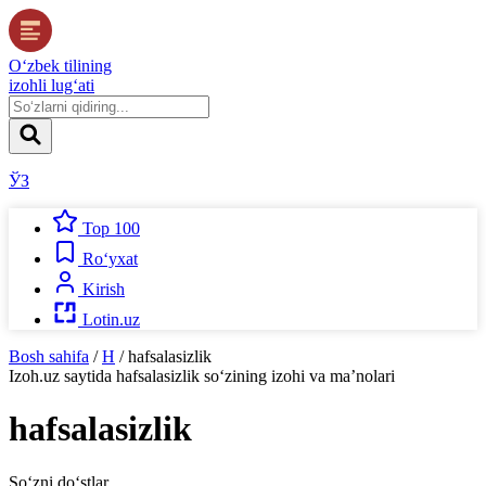
O‘zbek tilining
izohli lug‘ati
ЎЗ
Top 100
Ro‘yxat
Kirish
Lotin.uz
Bosh sahifa
/
H
/
hafsalasizlik
Izoh.uz
saytida
hafsalasizlik
so‘zining izohi va ma’nolari
hafsalasizlik
So‘zni do‘stlar