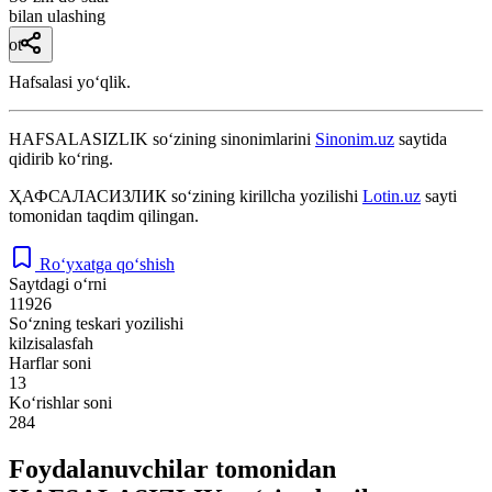
bilan ulashing
ot
Hafsalasi yoʻqlik.
HAFSALASIZLIK
so‘zining sinonimlarini
Sinonim.uz
saytida
qidirib ko‘ring.
ҲАФСАЛАСИЗЛИК
so‘zining kirillcha yozilishi
Lotin.uz
sayti
tomonidan taqdim qilingan.
Ro‘yxatga qo‘shish
Saytdagi o‘rni
11926
So‘zning teskari yozilishi
kilzisalasfah
Harflar soni
13
Ko‘rishlar soni
284
Foydalanuvchilar tomonidan