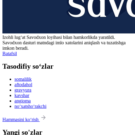
Izohli lugʻat
Savodxon
loyihasi bilan hamkorlikda yaratildi.
Savodxon dasturi matndagi imlo xatolarini aniqlash va tuzatishga
imkon beradi.
Batafsil
Tasodifiy so‘zlar
somalilik
aftodahol
gravyura
kavshar
angioma
no‘xatsho‘rakchi
Hammasini ko‘rish
Yangi so'zlar