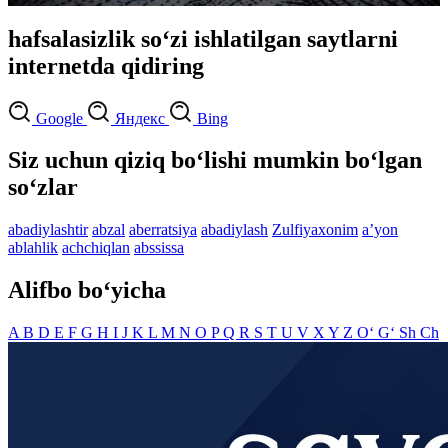
hafsalasizlik so‘zi ishlatilgan saytlarni
internetda qidiring
Google
Яндекс
Bing
Siz uchun qiziq bo‘lishi mumkin bo‘lgan
so‘zlar
abadiylashtir
abzal
aberratsiya
abadiylash
Zulfiyaxonim
aʼyon
ablahlik
achchiqlan
abssissa
Alifbo bo‘yicha
A
B
D
E
F
G
H
I
J
K
L
M
N
O
P
Q
R
S
T
U
V
X
Y
Z
O‘
G‘
Sh
Ch