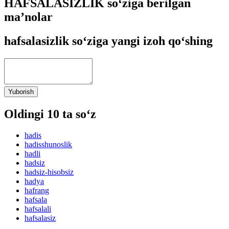
HAFSALASIZLIK so‘ziga berilgan
ma’nolar
hafsalasizlik so‘ziga yangi izoh qo‘shing
Yuborish
Oldingi 10 ta so‘z
hadis
hadisshunoslik
hadli
hadsiz
hadsiz-hisobsiz
hadya
hafrang
hafsala
hafsalali
hafsalasiz