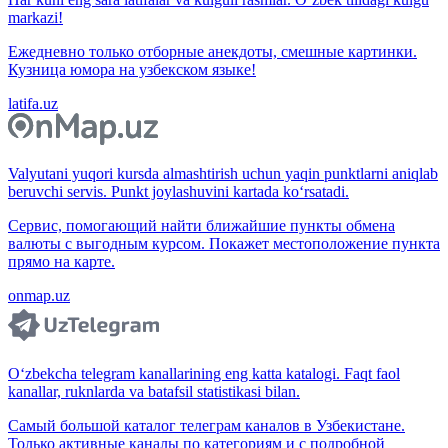
markazi!
Ежедневно только отборные анекдоты, смешные картинки.
Кузница юмора на узбекском языке!
latifa.uz
Valyutani yuqori kursda almashtirish uchun yaqin punktlarni aniqlab
beruvchi servis. Punkt joylashuvini kartada ko‘rsatadi.
Сервис, помогающий найти ближайшие пункты обмена
валюты с выгодным курсом. Покажет местоположение пункта
прямо на карте.
onmap.uz
O‘zbekcha telegram kanallarining eng katta katalogi. Faqt faol
kanallar, ruknlarda va batafsil statistikasi bilan.
Самый большой каталог телеграм каналов в Узбекистане.
Только активные каналы по категориям и с подробной