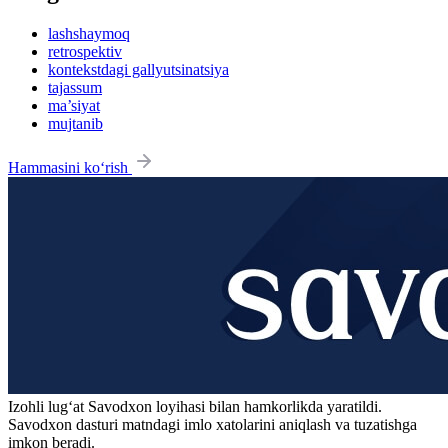
lashshaymoq
retrospektiv
kontekstdagi gallyutsinatsiya
tajassum
ma’siyat
mujtanib
Hammasini ko‘rish
Izohli lugʻat
Savodxon
loyihasi bilan hamkorlikda yaratildi.
Savodxon dasturi matndagi imlo xatolarini aniqlash va tuzatishga
imkon beradi.