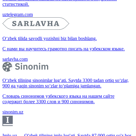
статистикой.
uztelegram.com
O‘zbek tilida savodli yozishni biz bilan boshlang.
С нами вы научитесь грамотно писать на узбекском языке.
sarlavha.com
O‘zbek tilining sinonimlar lug‘ati. Saytda 3300 tadan ortiq so‘zlar,
900 ga yaqin sinonim so‘zlar to‘plamiga jamlangan.
Словарь синонимов узбекского языка на нашем сайте
содержит более 3300 слов и 900 синонимов.
sinonim.uz
Imlo.uz — O'zbek tilining imlo lug'ati. Saytda 87 000 ortiq so'z bor.