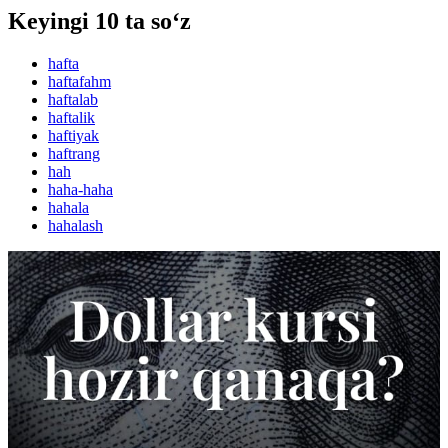
Keyingi 10 ta so‘z
hafta
haftafahm
haftalab
haftalik
haftiyak
haftrang
hah
haha-haha
hahala
hahalash