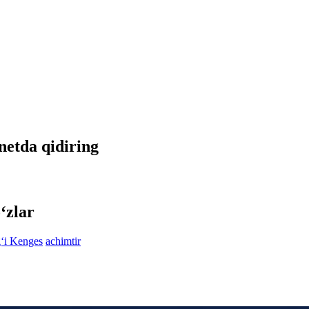
rnetda qidiring
‘zlar
g‘i Kenges
achimtir