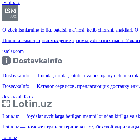
tvinfo.uz
O‘zbek Ismlarning to‘liq, batafsil ma’nosi, kelib chiqishi, shakllari. O
Полный смысл, происхождение, формы узбекских имён. Узнайт
ismlar.com
DostavkaInfo — Taomlar, dorilar, kitoblar va boshqa uy uchun kerakli b
DostavkaInfo — Каталог сервисов, предлагающих доставку еды, 
dostavkainfo.uz
Lotin.uz — foydalanuvchilarga berilgan matnni lotindan kirillga va aksi
Lotin.uz — поможет транслитерировать с узбекской кириллицы 
lotin.uz