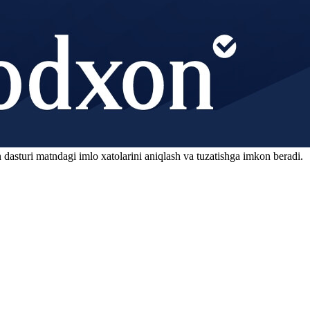
 dasturi matndagi imlo xatolarini aniqlash va tuzatishga imkon beradi.