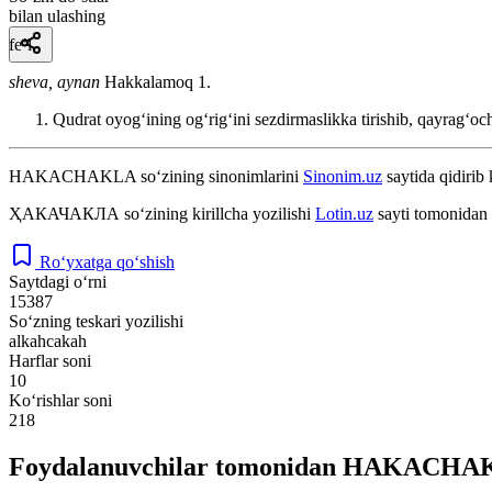
bilan ulashing
fe’l
sheva, aynan
Hakkalamoq 1.
Qudrat oyogʻining ogʻrigʻini sezdirmaslikka tirishib, qayragʻo
HAKACHAKLA
so‘zining sinonimlarini
Sinonim.uz
saytida qidirib 
ҲАКАЧАКЛА
so‘zining kirillcha yozilishi
Lotin.uz
sayti tomonidan 
Ro‘yxatga qo‘shish
Saytdagi o‘rni
15387
So‘zning teskari yozilishi
alkahcakah
Harflar soni
10
Ko‘rishlar soni
218
Foydalanuvchilar tomonidan HAKACHAKL