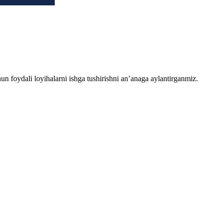
chun foydali loyihalarni ishga tushirishni an’anaga aylantirganmiz.