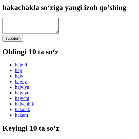
hakachakla so‘ziga yangi izoh qo‘shing
Yuborish
Oldingi 10 ta so‘z
hajmli
hajr
hajv
hajviy
hajviya
hajviyot
hajvchi
hajvchilik
hakalak
hakam
Keyingi 10 ta so‘z