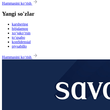
Hammasini ko‘rish
Yangi so'zlar
karshering
hijjalamoq
xo‘jako‘rsin
to‘qsabo
konfidensial
piysabillo
Hammasini ko‘rish