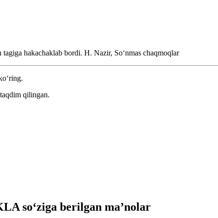
ch tagiga hakachaklab bordi.
H. Nazir, Soʻnmas chaqmoqlar
ko‘ring.
taqdim qilingan.
A so‘ziga berilgan ma’nolar