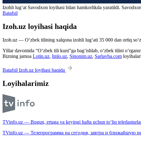
Izohli lugʻat
Savodxon
loyihasi bilan hamkorlikda yaratildi. Savodxon
Batafsil
Izoh.uz loyihasi haqida
Izoh.uz — O‘zbek tilining xalqona izohli lug‘ati 35 000 dan ortiq so‘zl
Yillar davomida “O‘zbek tili kuni”ga bag‘ishlab, o‘zbek tilini o‘rganuvc
Bizning jamoa
Lotin.uz
,
Imlo.uz
,
Sinonim.uz
,
Sarlavha.com
loyihalar
Batafsil Izoh.uz loyihasi haqida
Loyihalarimiz
TVinfo.uz — Bugun, ertaga va keyingi hafta uchun to‘liq teledasturlar
TVinfo.uz — Телепрограмма на сегодня, завтра и ближайшую н