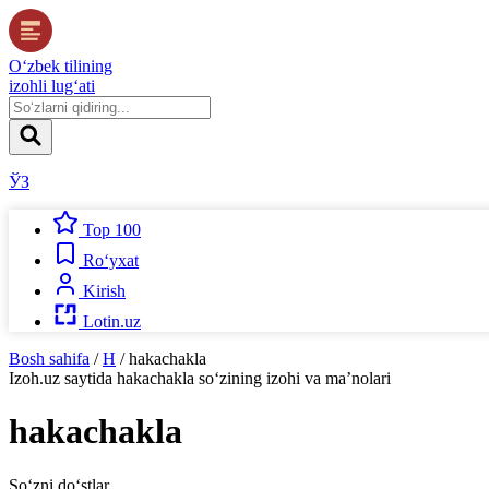
O‘zbek tilining
izohli lug‘ati
ЎЗ
Top 100
Ro‘yxat
Kirish
Lotin.uz
Bosh sahifa
/
H
/
hakachakla
Izoh.uz
saytida
hakachakla
so‘zining izohi va ma’nolari
hakachakla
So‘zni do‘stlar