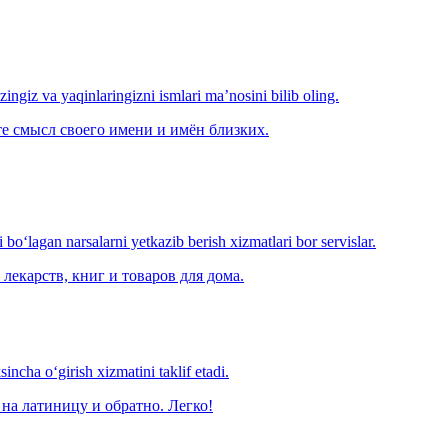
‘zingiz va yaqinlaringizni ismlari ma’nosini bilib oling.
е смысл своего имени и имён близких.
o‘lagan narsalarni yetkazib berish xizmatlari bor servislar.
лекарств, книг и товаров для дома.
ncha o‘girish xizmatini taklif etadi.
на латиницу и обратно. Легко!