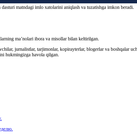
 dasturi matndagi imlo xatolarini aniqlash va tuzatishga imkon beradi.
arning ma’nolari ibora va misollar bilan keltirilgan.
hilar, jurnalistlar, tarjimonlar, kopirayterlar, blogerlar va boshqalar u
ini hukmingizga havola qilgan.
.
еделю.