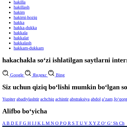
hakilla
hakillash
hakim
hakimi-hoziq
hakka
hakka-dukka
hakkala
hakkalat
hakkalash
hakkam-dukkam
hakachakla so‘zi ishlatilgan saytlarni inte
Google
Яндекс
Bing
Siz uchun qiziq bo‘lishi mumkin bo‘lgan so
Yupiter
abadiylashtir
achchiq
achintir
abstraksiya
abdol
aʼzam
Jo‘qor
Alifbo bo‘yicha
A
B
D
E
F
G
H
I
J
K
L
M
N
O
P
Q
R
S
T
U
V
X
Y
Z
O‘
G‘
Sh
Ch