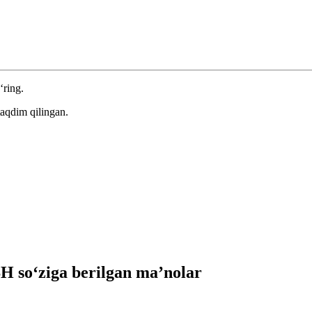
‘ring.
aqdim qilingan.
so‘ziga berilgan ma’nolar