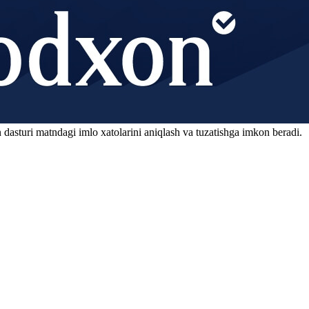
 dasturi matndagi imlo xatolarini aniqlash va tuzatishga imkon beradi.