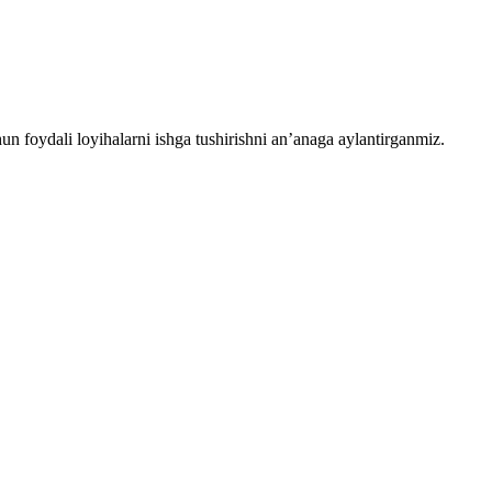
chun foydali loyihalarni ishga tushirishni an’anaga aylantirganmiz.