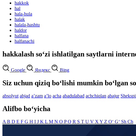
hakkok
hal
hala-hula
halak
halala-hashtu
haldor
halfana
halfanachi
hakkalash so‘zi ishlatilgan saytlarni intern
Google
Яндекс
Bing
Siz uchun qiziq bo‘lishi mumkin bo‘lgan so
absolyut
abjad
aʼzam
aʼlo
acha
abadulabad
achchiqlan
abajur
Shekspi
Alifbo bo‘yicha
A
B
D
E
F
G
H
I
J
K
L
M
N
O
P
Q
R
S
T
U
V
X
Y
Z
O‘
G‘
Sh
Ch