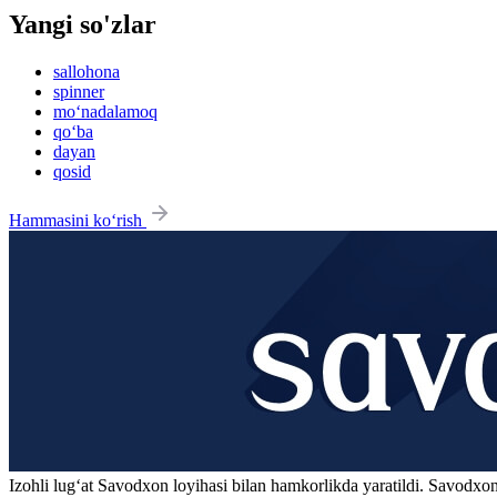
Yangi so'zlar
sallohona
spinner
mo‘nadalamoq
qo‘ba
dayan
qosid
Hammasini ko‘rish
Izohli lugʻat
Savodxon
loyihasi bilan hamkorlikda yaratildi. Savodxon