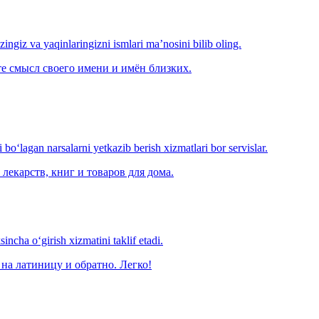
‘zingiz va yaqinlaringizni ismlari ma’nosini bilib oling.
е смысл своего имени и имён близких.
o‘lagan narsalarni yetkazib berish xizmatlari bor servislar.
лекарств, книг и товаров для дома.
ncha o‘girish xizmatini taklif etadi.
на латиницу и обратно. Легко!