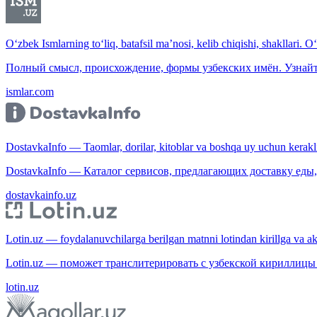
O‘zbek Ismlarning to‘liq, batafsil ma’nosi, kelib chiqishi, shakllari. O
Полный смысл, происхождение, формы узбекских имён. Узнайт
ismlar.com
DostavkaInfo — Taomlar, dorilar, kitoblar va boshqa uy uchun kerakli b
DostavkaInfo — Каталог сервисов, предлагающих доставку еды, 
dostavkainfo.uz
Lotin.uz — foydalanuvchilarga berilgan matnni lotindan kirillga va aksi
Lotin.uz — поможет транслитерировать с узбекской кириллицы 
lotin.uz