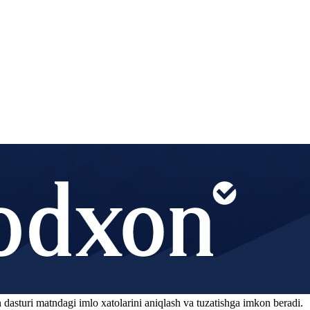
 dasturi matndagi imlo xatolarini aniqlash va tuzatishga imkon beradi.