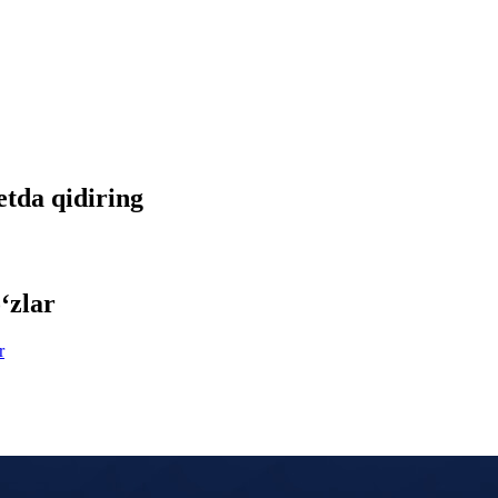
etda qidiring
‘zlar
r