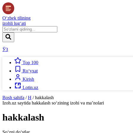
O‘zbek tilining
izohli lug‘ati
ЎЗ
Top 100
Ro‘yxat
Kirish
Lotin.uz
Bosh sahifa
/
H
/
hakkalash
Izoh.uz
saytida
hakkalash
so‘zining izohi va ma’nolari
hakkalash
So‘zni do‘stlar