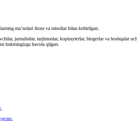
arning ma’nolari ibora va misollar bilan keltirilgan.
hilar, jurnalistlar, tarjimonlar, kopirayterlar, blogerlar va boshqalar u
ini hukmingizga havola qilgan.
.
еделю.