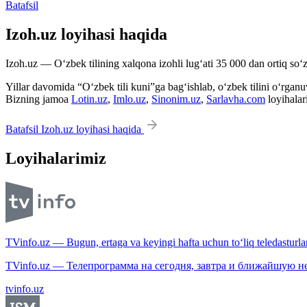
Batafsil
Izoh.uz loyihasi haqida
Izoh.uz — O‘zbek tilining xalqona izohli lug‘ati 35 000 dan ortiq so‘zl
Yillar davomida “O‘zbek tili kuni”ga bag‘ishlab, o‘zbek tilini o‘rganuvc
Bizning jamoa
Lotin.uz
,
Imlo.uz
,
Sinonim.uz
,
Sarlavha.com
loyihalar
Batafsil Izoh.uz loyihasi haqida
Loyihalarimiz
TVinfo.uz — Bugun, ertaga va keyingi hafta uchun to‘liq teledasturlar
TVinfo.uz — Телепрограмма на сегодня, завтра и ближайшую н
tvinfo.uz