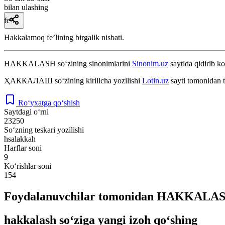
bilan ulashing
fe’l
Hakkalamoq feʼlining birgalik nisbati.
HAKKALASH
so‘zining sinonimlarini
Sinonim.uz
saytida qidirib ko
ҲАККАЛАШ
so‘zining kirillcha yozilishi
Lotin.uz
sayti tomonidan t
Ro‘yxatga qo‘shish
Saytdagi o‘rni
23250
So‘zning teskari yozilishi
hsalakkah
Harflar soni
9
Ko‘rishlar soni
154
Foydalanuvchilar tomonidan HAKKALASH 
hakkalash so‘ziga yangi izoh qo‘shing