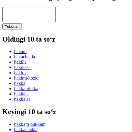
Yuborish
Oldingi 10 ta so‘z
hakam
hakachakla
hakilla
hakillash
hakim
hakimi-hoziq
hakka
hakka-dukka
hakkala
hakkalat
Keyingi 10 ta so‘z
hakkam-dukkam
hakkachakla