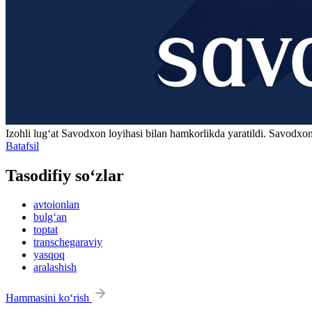
Izohli lugʻat
Savodxon
loyihasi bilan hamkorlikda yaratildi. Savodxon
Batafsil
Tasodifiy so‘zlar
avtoionlan
bulg‘an
toptat
transchegaraviy
yasqoq
aralashish
Hammasini ko‘rish