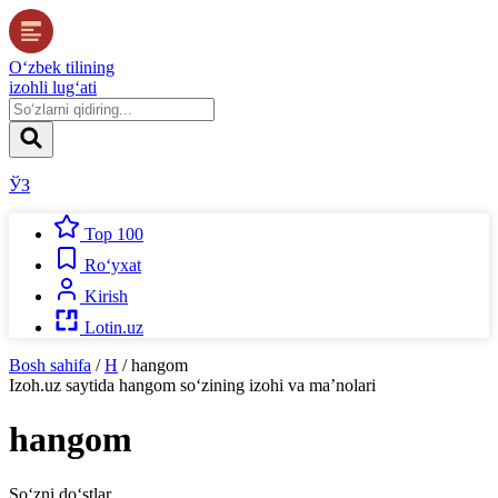
O‘zbek tilining
izohli lug‘ati
ЎЗ
Top 100
Ro‘yxat
Kirish
Lotin.uz
Bosh sahifa
/
H
/
hangom
Izoh.uz
saytida
hangom
so‘zining izohi va ma’nolari
hangom
So‘zni do‘stlar