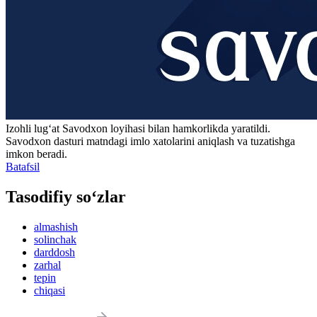
Izohli lugʻat
Savodxon
loyihasi bilan hamkorlikda yaratildi.
Savodxon dasturi matndagi imlo xatolarini aniqlash va tuzatishga
imkon beradi.
Batafsil
Tasodifiy so‘zlar
almashish
solinchak
darddosh
zarhal
tepin
chiqasi