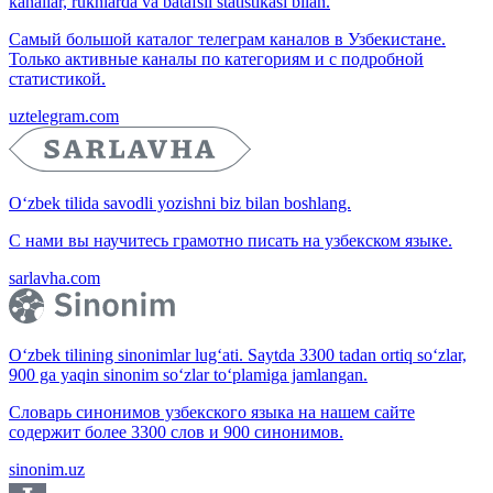
kanallar, ruknlarda va batafsil statistikasi bilan.
Самый большой каталог телеграм каналов в Узбекистане.
Только активные каналы по категориям и с подробной
статистикой.
uztelegram.com
O‘zbek tilida savodli yozishni biz bilan boshlang.
С нами вы научитесь грамотно писать на узбекском языке.
sarlavha.com
O‘zbek tilining sinonimlar lug‘ati. Saytda 3300 tadan ortiq so‘zlar,
900 ga yaqin sinonim so‘zlar to‘plamiga jamlangan.
Словарь синонимов узбекского языка на нашем сайте
содержит более 3300 слов и 900 синонимов.
sinonim.uz