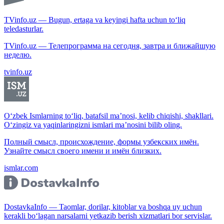
TVinfo.uz — Bugun, ertaga va keyingi hafta uchun to‘liq
teledasturlar.
TVinfo.uz — Телепрограмма на сегодня, завтра и ближайшую
неделю.
tvinfo.uz
O‘zbek Ismlarning to‘liq, batafsil ma’nosi, kelib chiqishi, shakllari.
O‘zingiz va yaqinlaringizni ismlari ma’nosini bilib oling.
Полный смысл, происхождение, формы узбекских имён.
Узнайте смысл своего имени и имён близких.
ismlar.com
DostavkaInfo — Taomlar, dorilar, kitoblar va boshqa uy uchun
kerakli bo‘lagan narsalarni yetkazib berish xizmatlari bor servislar.