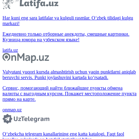
Har kuni eng sara latifalar va kulguli rasmlar. O‘zbek tilidagi kulgu
markazi!
Ежедневно только отборные анекдоты, смешные картинки.
Кузница юмора на узбекском языке!
latifa.uz
Valyutani yuqori kursda almashtirish uchun yaqin punktlarni aniqlab
beruvchi servis. Punkt joylashuvini kartada ko‘rsatadi.
Сервис, помогающий найти ближайшие пункты обмена
валюты с выгодным курсом. Покажет местоположение пункта
прямо на карте.
onmap.uz
O‘zbekcha telegram kanallarining eng katta katalogi. Faqt faol