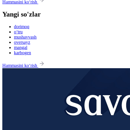
Hammasini ko‘rish
Yangi so'zlar
dorimoq
o‘tru
mushavvash
oversayz
mangal
karbogen
Hammasini ko‘rish