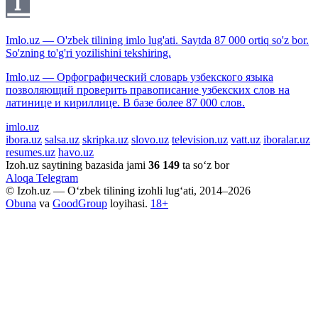
Imlo.uz — O'zbek tilining imlo lug'ati. Saytda 87 000 ortiq so'z bor.
So'zning to'g'ri yozilishini tekshiring.
Imlo.uz — Орфографический словарь узбекского языка
позволяющий проверить правописание узбекских слов на
латинице и кириллице. В базе более 87 000 слов.
imlo.uz
ibora.uz
salsa.uz
skripka.uz
slovo.uz
television.uz
vatt.uz
iboralar.uz
resumes.uz
havo.uz
Izoh.uz saytining bazasida jami
36 149
ta so‘z bor
Aloqa
Telegram
© Izoh.uz — O‘zbek tilining izohli lug‘ati, 2014–2026
Obuna
va
GoodGroup
loyihasi.
18+