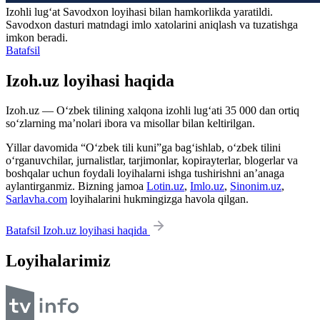
Izohli lugʻat
Savodxon
loyihasi bilan hamkorlikda yaratildi.
Savodxon dasturi matndagi imlo xatolarini aniqlash va tuzatishga
imkon beradi.
Batafsil
Izoh.uz loyihasi haqida
Izoh.uz — O‘zbek tilining xalqona izohli lug‘ati 35 000 dan ortiq
so‘zlarning ma’nolari ibora va misollar bilan keltirilgan.
Yillar davomida “O‘zbek tili kuni”ga bag‘ishlab, o‘zbek tilini
o‘rganuvchilar, jurnalistlar, tarjimonlar, kopirayterlar, blogerlar va
boshqalar uchun foydali loyihalarni ishga tushirishni an’anaga
aylantirganmiz. Bizning jamoa
Lotin.uz
,
Imlo.uz
,
Sinonim.uz
,
Sarlavha.com
loyihalarini hukmingizga havola qilgan.
Batafsil Izoh.uz loyihasi haqida
Loyihalarimiz