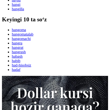
ha-hu
hangi
hangilla
Keyingi 10 ta so‘z
hangoma
hangomatalab
hangomachi
hangra
hangrat
hangrash
habash
habib
had-hisobsiz
hadaf