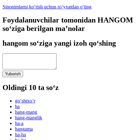
Sinonimlarni ko‘rish uchun ro‘yxatdan o‘ting
Foydalanuvchilar tomonidan HANGOM
so‘ziga berilgan ma’nolar
hangom so‘ziga yangi izoh qo‘shing
Yuborish
Oldingi 10 ta so‘z
go‘shtxo‘r
ha
hang-mang
hang-manglik
ha-a
hangama
ha-ha