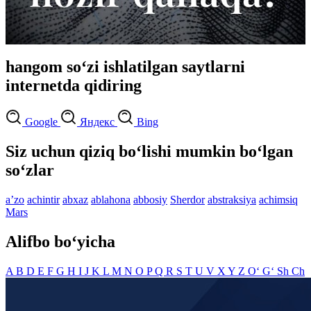
hangom so‘zi ishlatilgan saytlarni
internetda qidiring
Google
Яндекс
Bing
Siz uchun qiziq bo‘lishi mumkin bo‘lgan
so‘zlar
aʼzo
achintir
abxaz
ablahona
abbosiy
Sherdor
abstraksiya
achimsiq
Mars
Alifbo bo‘yicha
A
B
D
E
F
G
H
I
J
K
L
M
N
O
P
Q
R
S
T
U
V
X
Y
Z
O‘
G‘
Sh
Ch