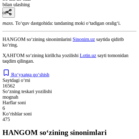
bilan ulashing
ot
maxs.
Toʻquv dastgohida: tandaning moki oʻtadigan oraligʻi.
HANGOM
so‘zining sinonimlarini
Sinonim.uz
saytida qidirib
ko‘ring.
ҲАНГОМ
so‘zining kirillcha yozilishi
Lotin.uz
sayti tomonidan
taqdim qilingan.
Ro‘yxatga qo‘shish
Saytdagi o‘rni
16562
So‘zning teskari yozilishi
mognah
Harflar soni
6
Ko‘rishlar soni
475
HANGOM so‘zining sinonimlari