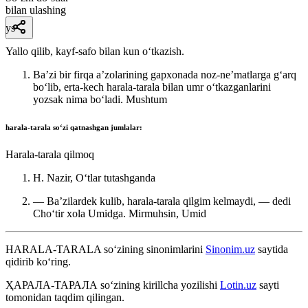
bilan ulashing
ys
Yallo qilib, kayf-safo bilan kun oʻtkazish.
Baʼzi bir firqa aʼzolarining gapxonada noz-neʼmatlarga gʻarq
boʻlib, erta-kech harala-tarala bilan umr oʻtkazganlarini
yozsak nima boʻladi.
Mushtum
harala-tarala
soʻzi qatnashgan jumlalar:
Harala-tarala qilmoq
H. Nazir, Oʻtlar tutashganda
— Baʼzilardek kulib, harala-tarala qilgim kelmaydi, — dedi
Choʻtir xola Umidga.
Mirmuhsin, Umid
HARALA-TARALA
so‘zining sinonimlarini
Sinonim.uz
saytida
qidirib ko‘ring.
ҲАРАЛА-ТАРАЛА
so‘zining kirillcha yozilishi
Lotin.uz
sayti
tomonidan taqdim qilingan.