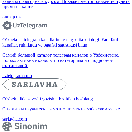
валюты с выгодным курсом. Покажет местоположение пункта
прямо на карте.
onmap.uz
O‘zbekcha telegram kanallarining eng katta katalogi. Faqt faol
kanallar, ruknlarda va batafsil statistikasi bilan.
Самый большой каталог телеграм каналов в Узбекистане.
Только активные каналы по категориям и с подробной
статистикой.
uztelegram.com
O‘zbek tilida savodli yozishni biz bilan boshlang.
С нами вы научитесь грамотно писать на узбекском языке.
sarlavha.com