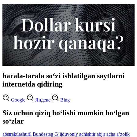
harala-tarala so‘zi ishlatilgan saytlarni
internetda qidiring
Google
Яндекс
Bing
Siz uchun qiziq bo‘lishi mumkin bo‘lgan
so‘zlar
abstraktlashtiril
Bundestag
G‘ijduvoniy
achishtir
abjir
acha
aʼzolik