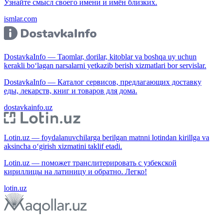
Узнайте смысл своего имени и имён близких.
ismlar.com
DostavkaInfo — Taomlar, dorilar, kitoblar va boshqa uy uchun
kerakli bo‘lagan narsalarni yetkazib berish xizmatlari bor servislar.
DostavkaInfo — Каталог сервисов, предлагающих доставку
еды, лекарств, книг и товаров для дома.
dostavkainfo.uz
Lotin.uz — foydalanuvchilarga berilgan matnni lotindan kirillga va
aksincha o‘girish xizmatini taklif etadi.
Lotin.uz — поможет транслитерировать с узбекской
кириллицы на латиницу и обратно. Легко!
lotin.uz