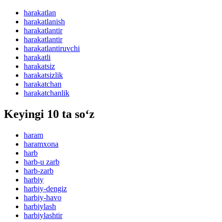
harakatlan
harakatlanish
harakatlantir
harakatlantir
harakatlantiruvchi
harakatli
harakatsiz
harakatsizlik
harakatchan
harakatchanlik
Keyingi 10 ta so‘z
haram
haramxona
harb
harb-u zarb
harb-zarb
harbiy
harbiy-dengiz
harbiy-havo
harbiylash
harbiylashtir