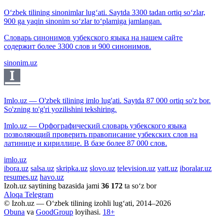
O‘zbek tilining sinonimlar lug‘ati. Saytda 3300 tadan ortiq so‘zlar,
900 ga yaqin sinonim so‘zlar to‘plamiga jamlangan.
Словарь синонимов узбекского языка на нашем сайте
содержит более 3300 слов и 900 синонимов.
sinonim.uz
Imlo.uz — O'zbek tilining imlo lug'ati. Saytda 87 000 ortiq so'z bor.
So'zning to'g'ri yozilishini tekshiring.
Imlo.uz — Орфографический словарь узбекского языка
позволяющий проверить правописание узбекских слов на
латинице и кириллице. В базе более 87 000 слов.
imlo.uz
ibora.uz
salsa.uz
skripka.uz
slovo.uz
television.uz
vatt.uz
iboralar.uz
resumes.uz
havo.uz
Izoh.uz saytining bazasida jami
36 172
ta so‘z bor
Aloqa
Telegram
© Izoh.uz — O‘zbek tilining izohli lug‘ati, 2014–2026
Obuna
va
GoodGroup
loyihasi.
18+