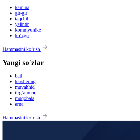
kamina
gir-gir
taqchil
yalintir
kommyunike
ko‘zgu
Hammasini ko‘rish
Yangi so'zlar
batl
karshering
muvahhid
tirg‘anmoq
muqobala
arna
Hammasini ko‘rish