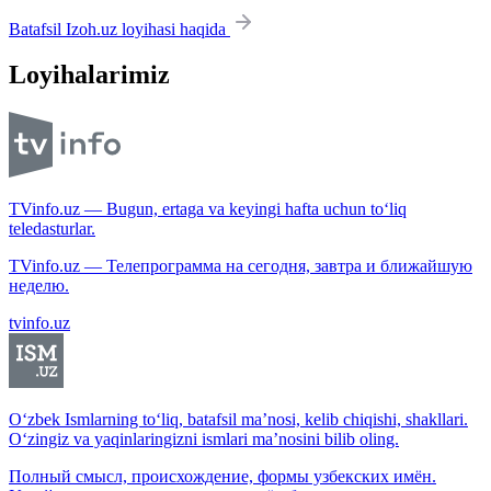
Batafsil Izoh.uz loyihasi haqida
Loyihalarimiz
TVinfo.uz — Bugun, ertaga va keyingi hafta uchun to‘liq
teledasturlar.
TVinfo.uz — Телепрограмма на сегодня, завтра и ближайшую
неделю.
tvinfo.uz
O‘zbek Ismlarning to‘liq, batafsil ma’nosi, kelib chiqishi, shakllari.
O‘zingiz va yaqinlaringizni ismlari ma’nosini bilib oling.
Полный смысл, происхождение, формы узбекских имён.