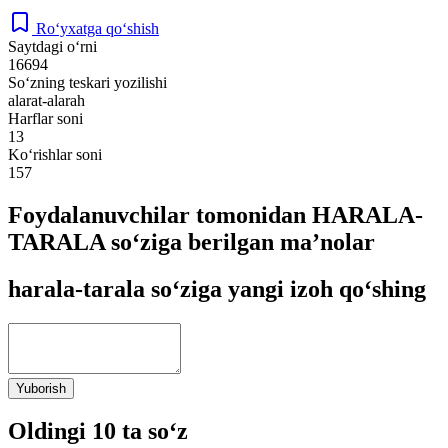
Ro‘yxatga qo‘shish
Saytdagi o‘rni
16694
So‘zning teskari yozilishi
alarat-alarah
Harflar soni
13
Ko‘rishlar soni
157
Foydalanuvchilar tomonidan HARALA-
TARALA so‘ziga berilgan ma’nolar
harala-tarala so‘ziga yangi izoh qo‘shing
Yuborish
Oldingi 10 ta so‘z