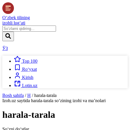
O‘zbek tilining
izohli lug‘ati
ЎЗ
Top 100
Ro‘yxat
Kirish
Lotin.uz
Bosh sahifa
/
H
/
harala-tarala
Izoh.uz
saytida
harala-tarala
so‘zining izohi va ma’nolari
harala-tarala
So‘zni do‘stlar