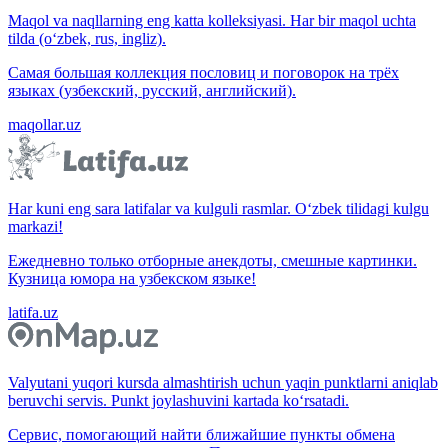
Maqol va naqllarning eng katta kolleksiyasi. Har bir maqol uchta
tilda (o‘zbek, rus, ingliz).
Самая большая коллекция пословиц и поговорок на трёх
языках (узбекский, русский, английский).
maqollar.uz
Har kuni eng sara latifalar va kulguli rasmlar. O‘zbek tilidagi kulgu
markazi!
Ежедневно только отборные анекдоты, смешные картинки.
Кузница юмора на узбекском языке!
latifa.uz
Valyutani yuqori kursda almashtirish uchun yaqin punktlarni aniqlab
beruvchi servis. Punkt joylashuvini kartada ko‘rsatadi.
Сервис, помогающий найти ближайшие пункты обмена