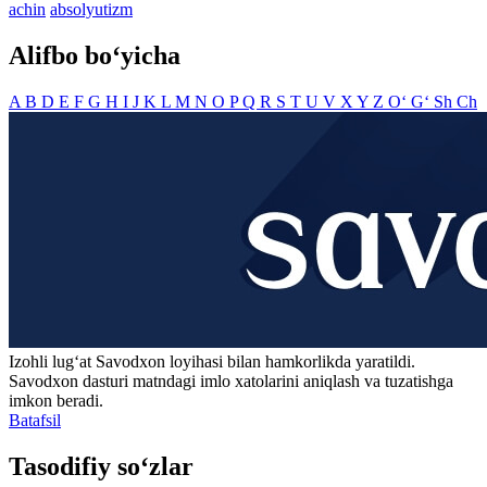
achin
absolyutizm
Alifbo bo‘yicha
A
B
D
E
F
G
H
I
J
K
L
M
N
O
P
Q
R
S
T
U
V
X
Y
Z
O‘
G‘
Sh
Ch
Izohli lugʻat
Savodxon
loyihasi bilan hamkorlikda yaratildi.
Savodxon dasturi matndagi imlo xatolarini aniqlash va tuzatishga
imkon beradi.
Batafsil
Tasodifiy so‘zlar