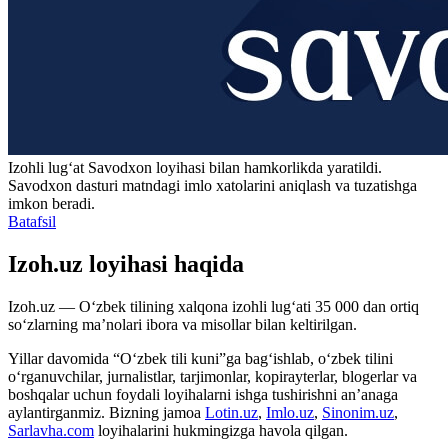
Izohli lugʻat
Savodxon
loyihasi bilan hamkorlikda yaratildi.
Savodxon dasturi matndagi imlo xatolarini aniqlash va tuzatishga
imkon beradi.
Batafsil
Izoh.uz loyihasi haqida
Izoh.uz — O‘zbek tilining xalqona izohli lug‘ati 35 000 dan ortiq
so‘zlarning ma’nolari ibora va misollar bilan keltirilgan.
Yillar davomida “O‘zbek tili kuni”ga bag‘ishlab, o‘zbek tilini
o‘rganuvchilar, jurnalistlar, tarjimonlar, kopirayterlar, blogerlar va
boshqalar uchun foydali loyihalarni ishga tushirishni an’anaga
aylantirganmiz. Bizning jamoa
Lotin.uz
,
Imlo.uz
,
Sinonim.uz
,
Sarlavha.com
loyihalarini hukmingizga havola qilgan.