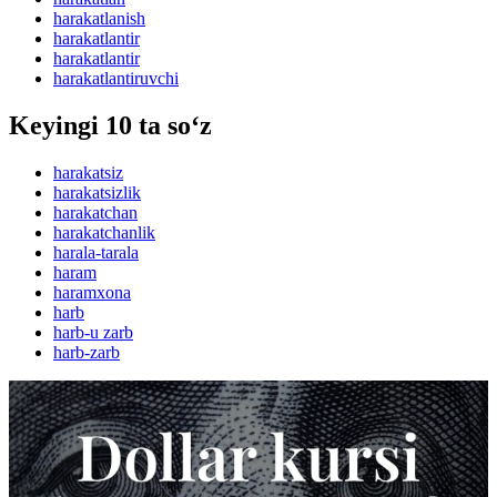
harakatlanish
harakatlantir
harakatlantir
harakatlantiruvchi
Keyingi 10 ta so‘z
harakatsiz
harakatsizlik
harakatchan
harakatchanlik
harala-tarala
haram
haramxona
harb
harb-u zarb
harb-zarb