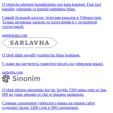
O‘zbekcha telegram kanallarining eng katta katalogi. Faqt faol
kanallar, ruknlarda va batafsil statistikasi bilan.
Самый большой каталог телеграм каналов в Узбекистане.
Только активные каналы по категориям и с подробной
статистикой.
uztelegram.com
O‘zbek tilida savodli yozishni biz bilan boshlang.
С нами вы научитесь грамотно писать на узбекском языке.
sarlavha.com
O‘zbek tilining sinonimlar lug‘ati. Saytda 3300 tadan ortiq so‘zlar,
900 ga yaqin sinonim so‘zlar to‘plamiga jamlangan.
Словарь синонимов узбекского языка на нашем сайте
содержит более 3300 слов и 900 синонимов.