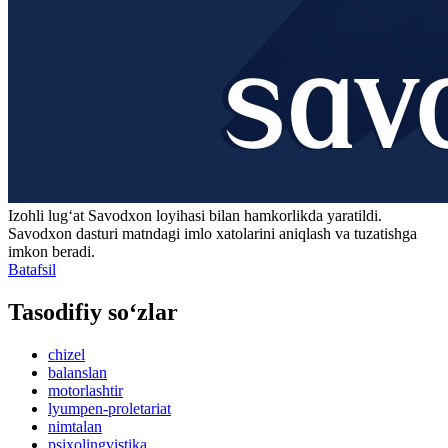
Izohli lugʻat
Savodxon
loyihasi bilan hamkorlikda yaratildi.
Savodxon dasturi matndagi imlo xatolarini aniqlash va tuzatishga
imkon beradi.
Batafsil
Tasodifiy so‘zlar
chizel
balanslan
motorlashtir
lyumpen-proletariat
nimtalan
psixolingvistika