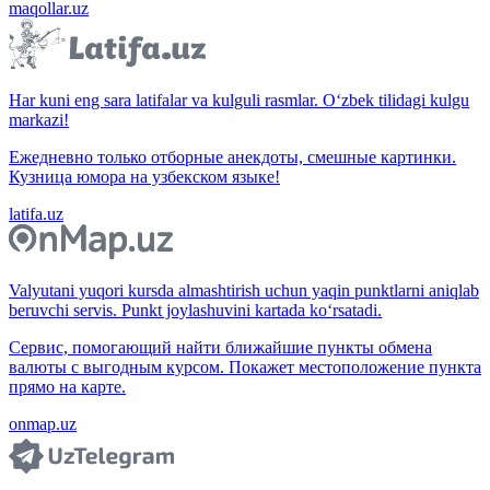
maqollar.uz
Har kuni eng sara latifalar va kulguli rasmlar. O‘zbek tilidagi kulgu
markazi!
Ежедневно только отборные анекдоты, смешные картинки.
Кузница юмора на узбекском языке!
latifa.uz
Valyutani yuqori kursda almashtirish uchun yaqin punktlarni aniqlab
beruvchi servis. Punkt joylashuvini kartada ko‘rsatadi.
Сервис, помогающий найти ближайшие пункты обмена
валюты с выгодным курсом. Покажет местоположение пункта
прямо на карте.
onmap.uz