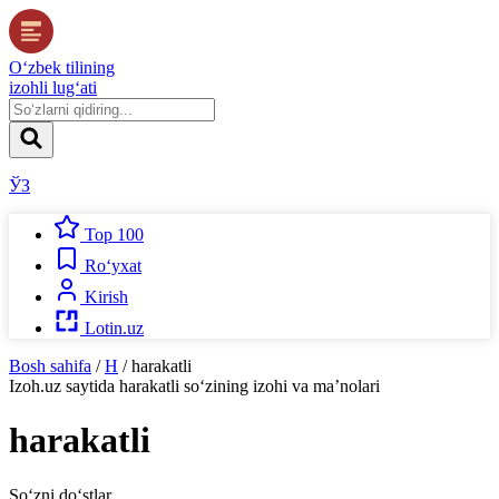
O‘zbek tilining
izohli lug‘ati
ЎЗ
Top 100
Ro‘yxat
Kirish
Lotin.uz
Bosh sahifa
/
H
/
harakatli
Izoh.uz
saytida
harakatli
so‘zining izohi va ma’nolari
harakatli
So‘zni do‘stlar