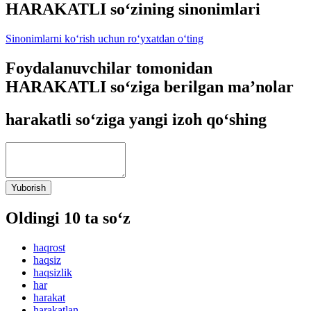
HARAKATLI so‘zining sinonimlari
Sinonimlarni ko‘rish uchun ro‘yxatdan o‘ting
Foydalanuvchilar tomonidan
HARAKATLI so‘ziga berilgan ma’nolar
harakatli so‘ziga yangi izoh qo‘shing
Yuborish
Oldingi 10 ta so‘z
haqrost
haqsiz
haqsizlik
har
harakat
harakatlan