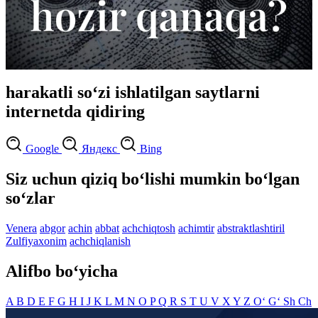
harakatli so‘zi ishlatilgan saytlarni
internetda qidiring
Google
Яндекс
Bing
Siz uchun qiziq bo‘lishi mumkin bo‘lgan
so‘zlar
Venera
abgor
achin
abbat
achchiqtosh
achimtir
abstraktlashtiril
Zulfiyaxonim
achchiqlanish
Alifbo bo‘yicha
A
B
D
E
F
G
H
I
J
K
L
M
N
O
P
Q
R
S
T
U
V
X
Y
Z
O‘
G‘
Sh
Ch