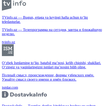
TVinfo.uz — Bugun, ertaga va keyingi hafta uchun to‘liq
teledasturlar.
TVinfo.uz — Телепрограмма на сегодня, завтра и ближайшую
неделю.
tvinfo.uz
O‘zbek Ismlarning to‘liq, batafsil ma’nosi, kelib chiqishi, shakllari.
O‘zingiz va yaqinlaringizni ismlari ma’nosini bilib oling.
Полный смысл, происхождение, формы узбекских имён.
Узнайте смысл своего имени и имён близких.
ismlar.com
DostavkaInfo — Taomlar, dorilar, kitoblar va boshqa uy uchun