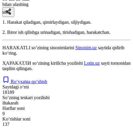
bilan ulashing
sifat
1. Harakat qiladigan, qimirlaydigan, siljiydigan.
2. Biror ish qilishga urinadigan, tirishadigan, harakatchan.
HARAKATLI
so‘zining sinonimlarini
Sinonim.uz
saytida qidirib
ko‘ring.
ҲАРАКАТЛИ
so‘zining kirillcha yozilishi
Lotin.uz
sayti tomonidan
taqdim qilingan.
Ro‘yxatga qo‘shish
Saytdagi o‘rni
18189
So‘zning teskari yozilishi
iltakarah
Harflar soni
9
Ko‘rishlar soni
137