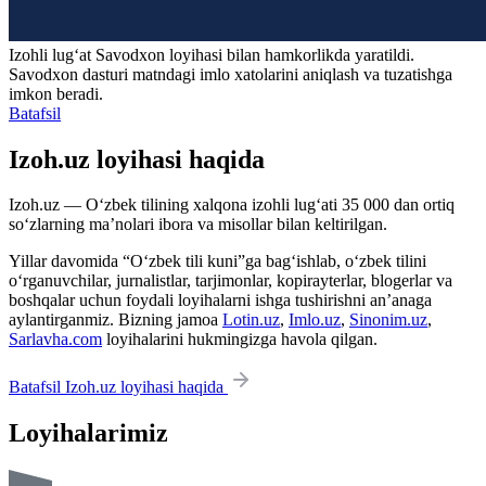
Izohli lugʻat
Savodxon
loyihasi bilan hamkorlikda yaratildi.
Savodxon dasturi matndagi imlo xatolarini aniqlash va tuzatishga
imkon beradi.
Batafsil
Izoh.uz loyihasi haqida
Izoh.uz — O‘zbek tilining xalqona izohli lug‘ati 35 000 dan ortiq
so‘zlarning ma’nolari ibora va misollar bilan keltirilgan.
Yillar davomida “O‘zbek tili kuni”ga bag‘ishlab, o‘zbek tilini
o‘rganuvchilar, jurnalistlar, tarjimonlar, kopirayterlar, blogerlar va
boshqalar uchun foydali loyihalarni ishga tushirishni an’anaga
aylantirganmiz. Bizning jamoa
Lotin.uz
,
Imlo.uz
,
Sinonim.uz
,
Sarlavha.com
loyihalarini hukmingizga havola qilgan.
Batafsil Izoh.uz loyihasi haqida
Loyihalarimiz