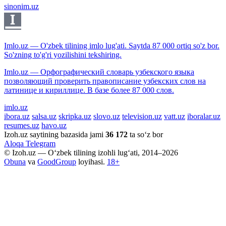
sinonim.uz
Imlo.uz — O'zbek tilining imlo lug'ati. Saytda 87 000 ortiq so'z bor.
So'zning to'g'ri yozilishini tekshiring.
Imlo.uz — Орфографический словарь узбекского языка
позволяющий проверить правописание узбекских слов на
латинице и кириллице. В базе более 87 000 слов.
imlo.uz
ibora.uz
salsa.uz
skripka.uz
slovo.uz
television.uz
vatt.uz
iboralar.uz
resumes.uz
havo.uz
Izoh.uz saytining bazasida jami
36 172
ta so‘z bor
Aloqa
Telegram
© Izoh.uz — O‘zbek tilining izohli lug‘ati, 2014–2026
Obuna
va
GoodGroup
loyihasi.
18+