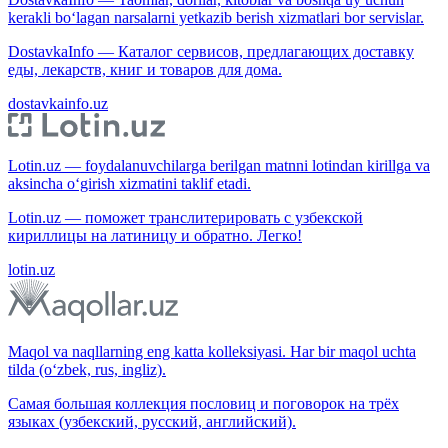
kerakli bo‘lagan narsalarni yetkazib berish xizmatlari bor servislar.
DostavkaInfo — Каталог сервисов, предлагающих доставку
еды, лекарств, книг и товаров для дома.
dostavkainfo.uz
Lotin.uz — foydalanuvchilarga berilgan matnni lotindan kirillga va
aksincha o‘girish xizmatini taklif etadi.
Lotin.uz — поможет транслитерировать с узбекской
кириллицы на латиницу и обратно. Легко!
lotin.uz
Maqol va naqllarning eng katta kolleksiyasi. Har bir maqol uchta
tilda (o‘zbek, rus, ingliz).
Самая большая коллекция пословиц и поговорок на трёх
языках (узбекский, русский, английский).