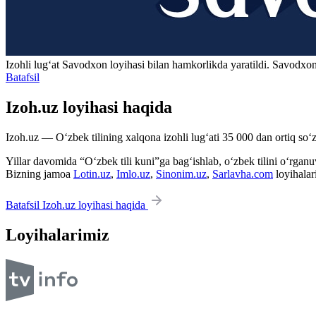
Izohli lugʻat
Savodxon
loyihasi bilan hamkorlikda yaratildi. Savodxon
Batafsil
Izoh.uz loyihasi haqida
Izoh.uz — O‘zbek tilining xalqona izohli lug‘ati 35 000 dan ortiq so‘zl
Yillar davomida “O‘zbek tili kuni”ga bag‘ishlab, o‘zbek tilini o‘rganuvc
Bizning jamoa
Lotin.uz
,
Imlo.uz
,
Sinonim.uz
,
Sarlavha.com
loyihalar
Batafsil Izoh.uz loyihasi haqida
Loyihalarimiz