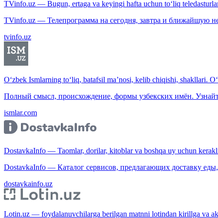
TVinfo.uz — Bugun, ertaga va keyingi hafta uchun to‘liq teledasturlar
TVinfo.uz — Телепрограмма на сегодня, завтра и ближайшую н
tvinfo.uz
O‘zbek Ismlarning to‘liq, batafsil ma’nosi, kelib chiqishi, shakllari. O
Полный смысл, происхождение, формы узбекских имён. Узнайт
ismlar.com
DostavkaInfo — Taomlar, dorilar, kitoblar va boshqa uy uchun kerakli b
DostavkaInfo — Каталог сервисов, предлагающих доставку еды, 
dostavkainfo.uz
Lotin.uz — foydalanuvchilarga berilgan matnni lotindan kirillga va aksi