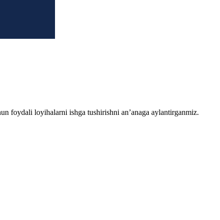
chun foydali loyihalarni ishga tushirishni an’anaga aylantirganmiz.