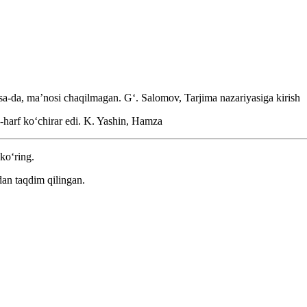
lsa-da, maʼnosi chaqilmagan.
Gʻ. Salomov, Tarjima nazariyasiga kirish
a-harf koʻchirar edi.
K. Yashin, Hamza
 ko‘ring.
an taqdim qilingan.