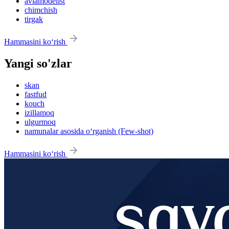
aviamodelist
chimchish
tirgak
Hammasini ko‘rish
Yangi so'zlar
skan
fastfud
kouch
izillamoq
ulgurmoq
namunalar asosida o‘rganish (Few-shot)
Hammasini ko‘rish