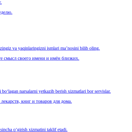
.
еделю.
‘zingiz va yaqinlaringizni ismlari ma’nosini bilib oling.
е смысл своего имени и имён близких.
o‘lagan narsalarni yetkazib berish xizmatlari bor servislar.
лекарств, книг и товаров для дома.
ncha o‘girish xizmatini taklif etadi.