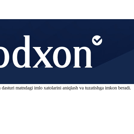
 dasturi matndagi imlo xatolarini aniqlash va tuzatishga imkon beradi.