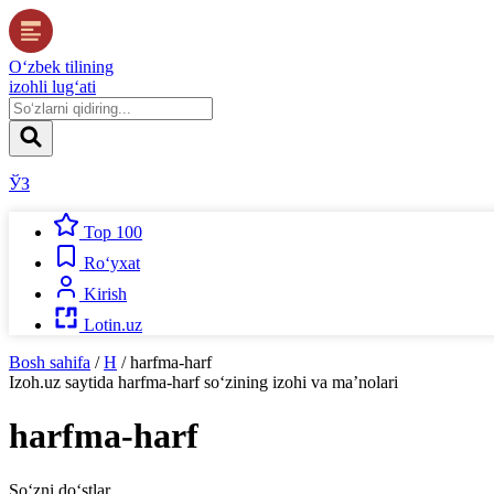
O‘zbek tilining
izohli lug‘ati
ЎЗ
Top 100
Ro‘yxat
Kirish
Lotin.uz
Bosh sahifa
/
H
/
harfma-harf
Izoh.uz
saytida
harfma-harf
so‘zining izohi va ma’nolari
harfma-harf
So‘zni do‘stlar