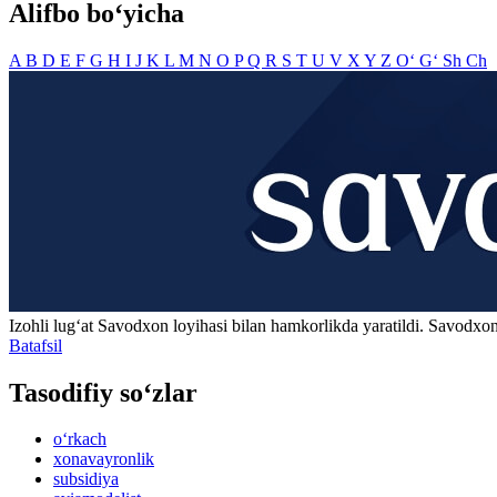
Alifbo bo‘yicha
A
B
D
E
F
G
H
I
J
K
L
M
N
O
P
Q
R
S
T
U
V
X
Y
Z
O‘
G‘
Sh
Ch
Izohli lugʻat
Savodxon
loyihasi bilan hamkorlikda yaratildi. Savodxon
Batafsil
Tasodifiy so‘zlar
o‘rkach
xonavayronlik
subsidiya