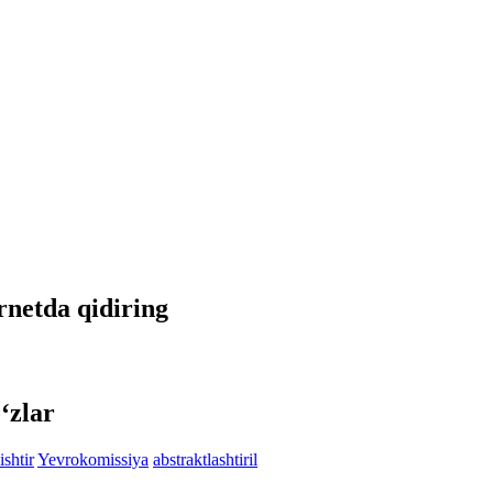
ernetda qidiring
‘zlar
ishtir
Yevrokomissiya
abstraktlashtiril