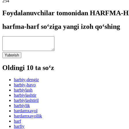
254
Foydalanuvchilar tomonidan HARFMA-HAR
harfma-harf so‘ziga yangi izoh qo‘shing
Yuborish
Oldingi 10 ta so‘z
harbiy-dengiz
harbiy-havo
harbiylash
harbiylashtir
harbiylashtiril
harbiylik
hardamxayol
hardamxayollik
harf
harfiy