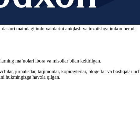
 dasturi matndagi imlo xatolarini aniqlash va tuzatishga imkon beradi.
arning ma’nolari ibora va misollar bilan keltirilgan.
hilar, jurnalistlar, tarjimonlar, kopirayterlar, blogerlar va boshqalar u
ini hukmingizga havola qilgan.