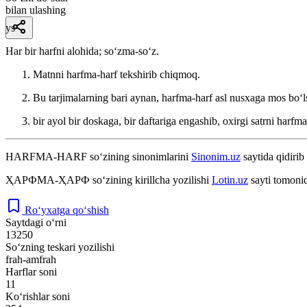
bilan ulashing
ys
Har bir harfni alohida; soʻzma-soʻz.
Matnni harfma-harf tekshirib chiqmoq.
Bu tarjimalarning bari aynan, harfma-harf asl nusxaga mos boʻ
bir ayol bir doskaga, bir daftariga engashib, oxirgi satrni harfm
HARFMA-HARF
so‘zining sinonimlarini
Sinonim.uz
saytida qidirib
ҲАРФМА-ҲАРФ
so‘zining kirillcha yozilishi
Lotin.uz
sayti tomonid
Ro‘yxatga qo‘shish
Saytdagi o‘rni
13250
So‘zning teskari yozilishi
frah-amfrah
Harflar soni
11
Ko‘rishlar soni