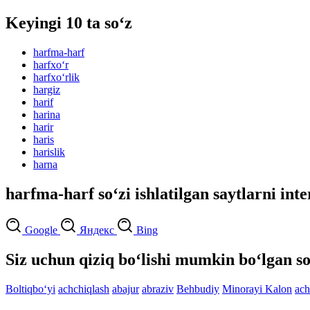
Keyingi 10 ta so‘z
harfma-harf
harfxo‘r
harfxo‘rlik
hargiz
harif
harina
harir
haris
harislik
harna
harfma-harf so‘zi ishlatilgan saytlarni int
Google
Яндекс
Bing
Siz uchun qiziq bo‘lishi mumkin bo‘lgan so
Boltiqbo‘yi
achchiqlash
abajur
abraziv
Behbudiy
Minorayi Kalon
ach