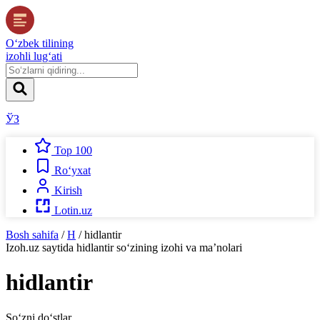
O‘zbek tilining
izohli lug‘ati
ЎЗ
Top 100
Ro‘yxat
Kirish
Lotin.uz
Bosh sahifa
/
H
/
hidlantir
Izoh.uz
saytida
hidlantir
so‘zining izohi va ma’nolari
hidlantir
So‘zni do‘stlar