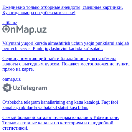
Ежедневно только отборные анекдоты, смешные картинки.
Кузница юмора на узбекском языке!
latifa.uz
Valyutani yuqori kursda almashtirish uchun yaqin punktlarni aniqlab
beruvchi servis. Punkt joylashuvini kartada ko‘rsatadi.
Сервис, помогающий найти ближайшие пункты обмена
валюты с выгодным курсом. Покажет местоположение пункта
прямо на карте.
onmap.uz
O‘zbekcha telegram kanallarining eng katta katalogi. Faqt faol
kanallar, ruknlarda va batafsil statistikasi bilan.
Самый большой каталог телеграм каналов в Узбекистане.
Только активные каналы по категориям и с подробной
статистикой.