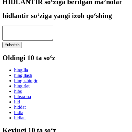
HIDLANTIR so‘ziga berilgan ma’nolar
hidlantir so‘ziga yangi izoh qo‘shing
Yuborish
Oldingi 10 ta so‘z
hingilla
hingillash
hingir-hingir
hingirlat
hibs
hibsxona
hid
hiddat
hidla
hidlan
Keyingi 10 ta so‘z