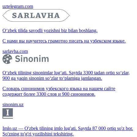
uztelegram.com
O‘zbek tilida savodli yozishni biz bilan boshlang.
С нами вы научитесь грамотно писать на узбекском языке.
sarlavha.com
O‘zbek tilining sinonimlar lug‘ati. Saytda 3300 tadan ortiq so‘zlar,
900 ga yaqin sinonim so‘zlar to‘plamiga jamlangan.
Словарь синонимов узбекского языка на нашем сайте
содержит более 3300 слов и 900 синонимов.
sinonim.uz
Imlo.uz — O'zbek tilining imlo lug'ati. Saytda 87 000 ortiq so'z bor.
So'zning to'g'ri yozilishini tekshiring.