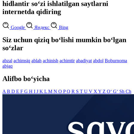
hidlantir so‘zi ishlatilgan saytlarni
internetda qidiring
Google
Яндекс
Bing
Siz uchun qiziq bo‘lishi mumkin bo‘lgan
so‘zlar
abzal
achimsiq
ablah
achinish
achimtir
abadiyat
abdol
Boburnoma
abjaq
Alifbo bo‘yicha
A
B
D
E
F
G
H
I
J
K
L
M
N
O
P
Q
R
S
T
U
V
X
Y
Z
O‘
G‘
Sh
Ch