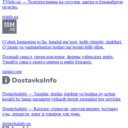
TVinfo.uz — Телепрограмма на сегодня, завтра и ближайшую
неделю.
tvinfo.uz
O‘zbek Ismlarning to‘liq, batafsil ma’nosi, kelib chiqishi, shakllari.
O‘zingiz va yaqinlaringizni ismlari ma’nosini bilib oling.
Полный смысл, происхождение, формы узбекских имён.
Узнайте смысл своего имени и имён близких.
ismlar.com
DostavkaInfo — Taomlar, dorilar, kitoblar va boshqa uy uchun
kerakli bo‘lagan narsalarni yetkazib berish xizmatlari bor servislar.
DostavkaInfo — Каталог сервисов, предлагающих доставку
еды, лекарств, книг и товаров для дома.
dostavkainfo.uz