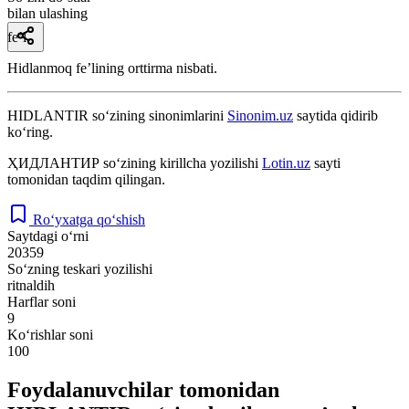
bilan ulashing
fe’l
Hidlanmoq feʼlining orttirma nisbati.
HIDLANTIR
so‘zining sinonimlarini
Sinonim.uz
saytida qidirib
ko‘ring.
ҲИДЛАНТИР
so‘zining kirillcha yozilishi
Lotin.uz
sayti
tomonidan taqdim qilingan.
Ro‘yxatga qo‘shish
Saytdagi o‘rni
20359
So‘zning teskari yozilishi
ritnaldih
Harflar soni
9
Ko‘rishlar soni
100
Foydalanuvchilar tomonidan