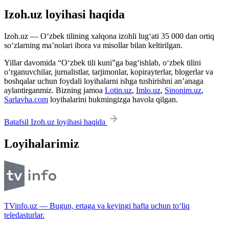
Izoh.uz loyihasi haqida
Izoh.uz — O‘zbek tilining xalqona izohli lug‘ati 35 000 dan ortiq
so‘zlarning ma’nolari ibora va misollar bilan keltirilgan.
Yillar davomida “O‘zbek tili kuni”ga bag‘ishlab, o‘zbek tilini
o‘rganuvchilar, jurnalistlar, tarjimonlar, kopirayterlar, blogerlar va
boshqalar uchun foydali loyihalarni ishga tushirishni an’anaga
aylantirganmiz. Bizning jamoa
Lotin.uz
,
Imlo.uz
,
Sinonim.uz
,
Sarlavha.com
loyihalarini hukmingizga havola qilgan.
Batafsil Izoh.uz loyihasi haqida
Loyihalarimiz
TVinfo.uz — Bugun, ertaga va keyingi hafta uchun to‘liq
teledasturlar.