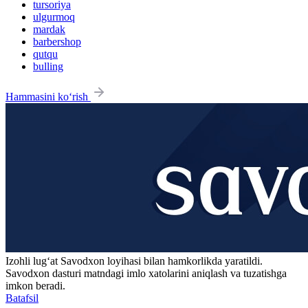
tursoriya
ulgurmoq
mardak
barbershop
qutqu
bulling
Hammasini ko‘rish
Izohli lugʻat
Savodxon
loyihasi bilan hamkorlikda yaratildi.
Savodxon dasturi matndagi imlo xatolarini aniqlash va tuzatishga
imkon beradi.
Batafsil