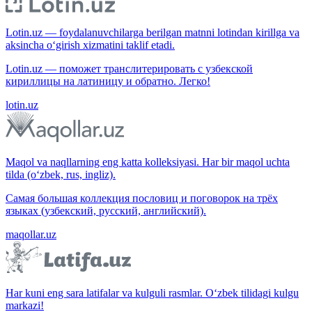
Lotin.uz — foydalanuvchilarga berilgan matnni lotindan kirillga va
aksincha o‘girish xizmatini taklif etadi.
Lotin.uz — поможет транслитерировать с узбекской
кириллицы на латиницу и обратно. Легко!
lotin.uz
Maqol va naqllarning eng katta kolleksiyasi. Har bir maqol uchta
tilda (o‘zbek, rus, ingliz).
Самая большая коллекция пословиц и поговорок на трёх
языках (узбекский, русский, английский).
maqollar.uz
Har kuni eng sara latifalar va kulguli rasmlar. O‘zbek tilidagi kulgu
markazi!