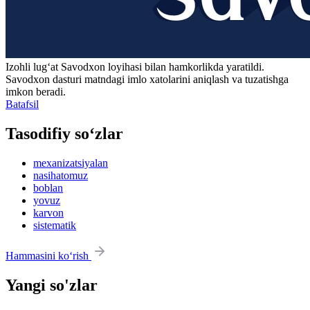
Izohli lugʻat
Savodxon
loyihasi bilan hamkorlikda yaratildi.
Savodxon dasturi matndagi imlo xatolarini aniqlash va tuzatishga
imkon beradi.
Batafsil
Tasodifiy so‘zlar
mexanizatsiyalan
nasihatomuz
boblan
yovuz
karvon
sistematik
Hammasini ko‘rish
Yangi so'zlar