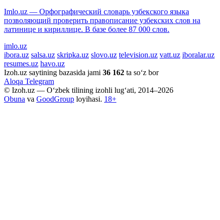
Imlo.uz — Орфографический словарь узбекского языка
позволяющий проверить правописание узбекских слов на
латинице и кириллице. В базе более 87 000 слов.
imlo.uz
ibora.uz
salsa.uz
skripka.uz
slovo.uz
television.uz
vatt.uz
iboralar.uz
resumes.uz
havo.uz
Izoh.uz saytining bazasida jami
36 162
ta so‘z bor
Aloqa
Telegram
© Izoh.uz — O‘zbek tilining izohli lug‘ati, 2014–2026
Obuna
va
GoodGroup
loyihasi.
18+