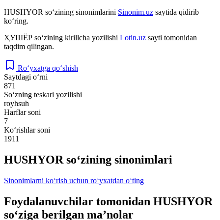
HUSHYOR
so‘zining sinonimlarini
Sinonim.uz
saytida qidirib
ko‘ring.
ҲУШЁР
so‘zining kirillcha yozilishi
Lotin.uz
sayti tomonidan
taqdim qilingan.
Ro‘yxatga qo‘shish
Saytdagi o‘rni
871
So‘zning teskari yozilishi
royhsuh
Harflar soni
7
Ko‘rishlar soni
1911
HUSHYOR so‘zining sinonimlari
Sinonimlarni ko‘rish uchun ro‘yxatdan o‘ting
Foydalanuvchilar tomonidan HUSHYOR
so‘ziga berilgan ma’nolar