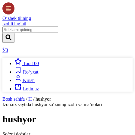
O‘zbek tilining
izohli lug‘ati
ЎЗ
Top 100
Ro‘yxat
Kirish
Lotin.uz
Bosh sahifa
/
H
/
hushyor
Izoh.uz
saytida
hushyor
so‘zining izohi va ma’nolari
hushyor
So‘zni do‘stlar