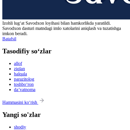
Izohli lugʻat
Savodxon
loyihasi bilan hamkorlikda yaratildi.
Savodxon dasturi matndagi imlo xatolarini aniqlash va tuzatishga
imkon beradi.
Batafsil
Tasodifiy so‘zlar
allof
ziqlan
halqala
parazitolog
toshbo‘ron
daʼvatnoma
Hammasini ko‘rish
Yangi so'zlar
shodiy