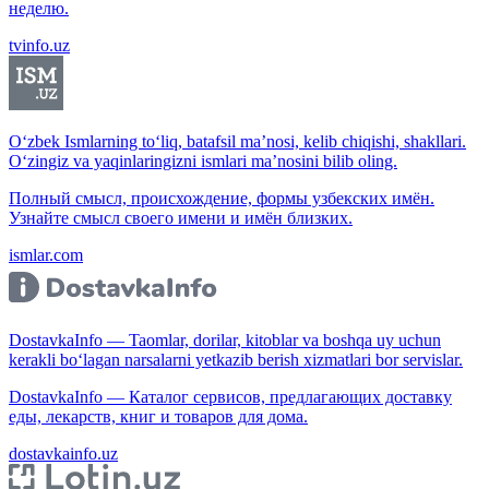
неделю.
tvinfo.uz
O‘zbek Ismlarning to‘liq, batafsil ma’nosi, kelib chiqishi, shakllari.
O‘zingiz va yaqinlaringizni ismlari ma’nosini bilib oling.
Полный смысл, происхождение, формы узбекских имён.
Узнайте смысл своего имени и имён близких.
ismlar.com
DostavkaInfo — Taomlar, dorilar, kitoblar va boshqa uy uchun
kerakli bo‘lagan narsalarni yetkazib berish xizmatlari bor servislar.
DostavkaInfo — Каталог сервисов, предлагающих доставку
еды, лекарств, книг и товаров для дома.
dostavkainfo.uz