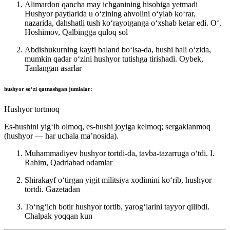
Alimardon qancha may ichganining hisobiga yetmadi
Hushyor paytlarida u oʻzining ahvolini oʻylab koʻrar,
nazarida, dahshatli tush koʻrayotganga oʻxshab ketar edi.
Oʻ.
Hoshimov, Qalbingga quloq sol
Abdishukurning kayfi baland boʻlsa-da, hushi hali oʻzida,
mumkin qadar oʻzini hushyor tutishga tirishadi.
Oybek,
Tanlangan asarlar
hushyor
soʻzi qatnashgan jumlalar:
Hushyor tortmoq
Es-hushini yigʻib olmoq, es-hushi joyiga kelmoq; sergaklanmoq
(hushyor — har uchala maʼnosida).
Muhammadiyev hushyor tortdi-da, tavba-tazarruga oʻtdi.
I.
Rahim, Qadriabad odamlar
Shirakayf oʻtirgan yigit militsiya xodimini koʻrib, hushyor
tortdi.
Gazetadan
Toʻngʻich botir hushyor tortib, yarogʻlarini tayyor qilibdi.
Chalpak yoqqan kun