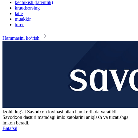
kechikish (latentlik)
kraudsorsing
latte
muakkir
turer
Hammasini ko‘rish
Izohli lugʻat
Savodxon
loyihasi bilan hamkorlikda yaratildi.
Savodxon dasturi matndagi imlo xatolarini aniqlash va tuzatishga
imkon beradi.
Batafsil