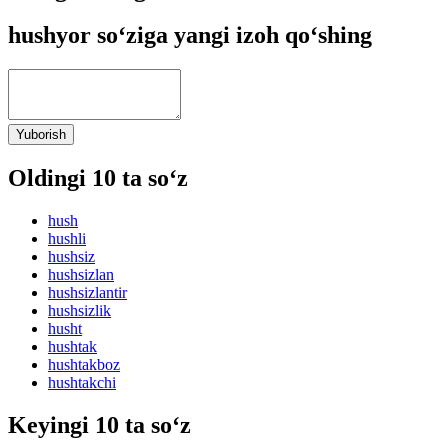
hushyor so‘ziga yangi izoh qo‘shing
Yuborish
Oldingi 10 ta so‘z
hush
hushli
hushsiz
hushsizlan
hushsizlantir
hushsizlik
husht
hushtak
hushtakboz
hushtakchi
Keyingi 10 ta so‘z