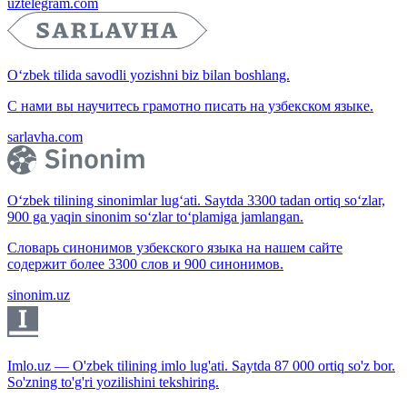
uztelegram.com
O‘zbek tilida savodli yozishni biz bilan boshlang.
С нами вы научитесь грамотно писать на узбекском языке.
sarlavha.com
O‘zbek tilining sinonimlar lug‘ati. Saytda 3300 tadan ortiq so‘zlar,
900 ga yaqin sinonim so‘zlar to‘plamiga jamlangan.
Словарь синонимов узбекского языка на нашем сайте
содержит более 3300 слов и 900 синонимов.
sinonim.uz
Imlo.uz — O'zbek tilining imlo lug'ati. Saytda 87 000 ortiq so'z bor.
So'zning to'g'ri yozilishini tekshiring.