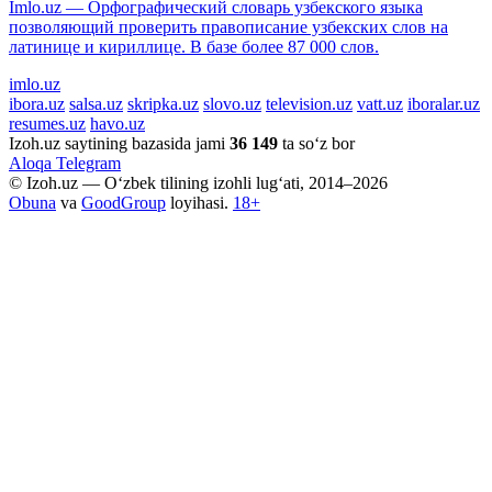
Imlo.uz — Орфографический словарь узбекского языка
позволяющий проверить правописание узбекских слов на
латинице и кириллице. В базе более 87 000 слов.
imlo.uz
ibora.uz
salsa.uz
skripka.uz
slovo.uz
television.uz
vatt.uz
iboralar.uz
resumes.uz
havo.uz
Izoh.uz saytining bazasida jami
36 149
ta so‘z bor
Aloqa
Telegram
© Izoh.uz — O‘zbek tilining izohli lug‘ati, 2014–2026
Obuna
va
GoodGroup
loyihasi.
18+