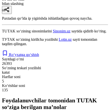
bilan ulashing
ot
Paxtadan qoʻlda ip yigirishda ishlatiladigan qovoq naycha.
TUTAK
so‘zining sinonimlarini
Sinonim.uz
saytida qidirib ko‘ring.
ТУТАК
so‘zining kirillcha yozilishi
Lotin.uz
sayti tomonidan
taqdim qilingan.
Ro‘yxatga qo‘shish
Saytdagi o‘rni
26393
So‘zning teskari yozilishi
katut
Harflar soni
5
Ko‘rishlar soni
135
Foydalanuvchilar tomonidan TUTAK
so‘ziga berilgan ma’nolar