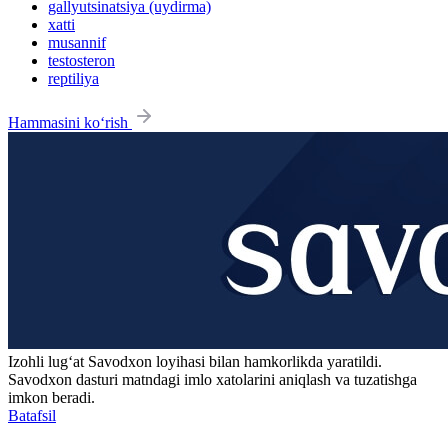
gallyutsinatsiya (uydirma)
xatti
musannif
testosteron
reptiliya
Hammasini ko‘rish
Izohli lugʻat
Savodxon
loyihasi bilan hamkorlikda yaratildi.
Savodxon dasturi matndagi imlo xatolarini aniqlash va tuzatishga
imkon beradi.
Batafsil