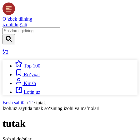
O‘zbek tilining
izohli lug‘ati
ЎЗ
Top 100
Ro‘yxat
Kirish
Lotin.uz
Bosh sahifa
/
T
/
tutak
Izoh.uz
saytida
tutak
so‘zining izohi va ma’nolari
tutak
So‘zni do‘stlar