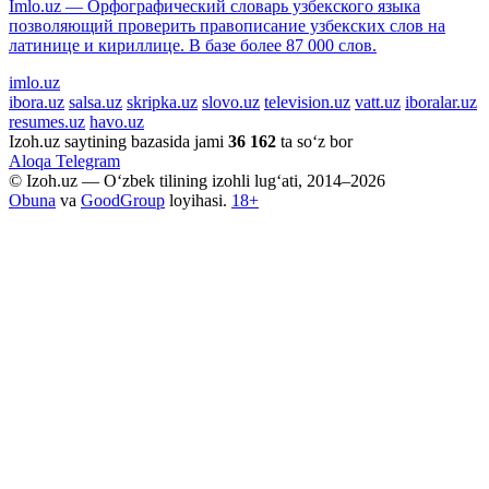
Imlo.uz — Орфографический словарь узбекского языка
позволяющий проверить правописание узбекских слов на
латинице и кириллице. В базе более 87 000 слов.
imlo.uz
ibora.uz
salsa.uz
skripka.uz
slovo.uz
television.uz
vatt.uz
iboralar.uz
resumes.uz
havo.uz
Izoh.uz saytining bazasida jami
36 162
ta so‘z bor
Aloqa
Telegram
© Izoh.uz — O‘zbek tilining izohli lug‘ati, 2014–2026
Obuna
va
GoodGroup
loyihasi.
18+