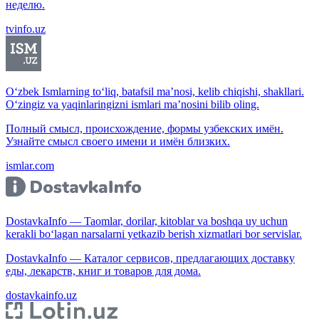
неделю.
tvinfo.uz
O‘zbek Ismlarning to‘liq, batafsil ma’nosi, kelib chiqishi, shakllari.
O‘zingiz va yaqinlaringizni ismlari ma’nosini bilib oling.
Полный смысл, происхождение, формы узбекских имён.
Узнайте смысл своего имени и имён близких.
ismlar.com
DostavkaInfo — Taomlar, dorilar, kitoblar va boshqa uy uchun
kerakli bo‘lagan narsalarni yetkazib berish xizmatlari bor servislar.
DostavkaInfo — Каталог сервисов, предлагающих доставку
еды, лекарств, книг и товаров для дома.
dostavkainfo.uz