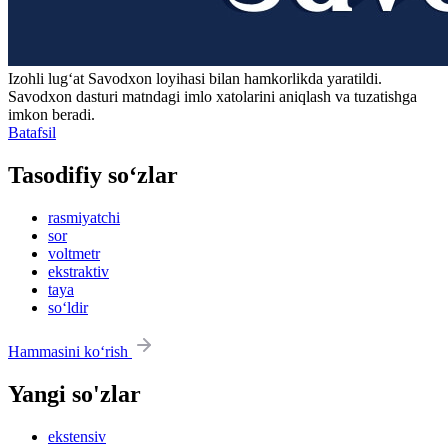
Izohli lugʻat
Savodxon
loyihasi bilan hamkorlikda yaratildi.
Savodxon dasturi matndagi imlo xatolarini aniqlash va tuzatishga
imkon beradi.
Batafsil
Tasodifiy so‘zlar
rasmiyatchi
sor
voltmetr
ekstraktiv
taya
so‘ldir
Hammasini ko‘rish
Yangi so'zlar
ekstensiv