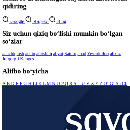
qidiring
Google
Яндекс
Bing
Siz uchun qiziq bo‘lishi mumkin bo‘lgan
so‘zlar
achchiqtosh
achin
abrishim
abyot
Saturn
abad
Yevroittifoq
abxaz
Jo‘qorg‘i Kenges
Alifbo bo‘yicha
A
B
D
E
F
G
H
I
J
K
L
M
N
O
P
Q
R
S
T
U
V
X
Y
Z
O‘
G‘
Sh
Ch