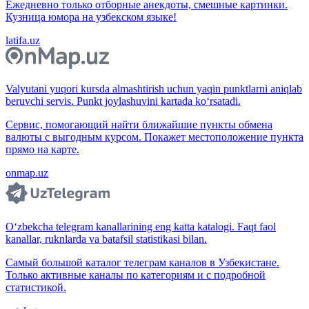
Ежедневно только отборные анекдоты, смешные картинки.
Кузница юмора на узбекском языке!
latifa.uz
Valyutani yuqori kursda almashtirish uchun yaqin punktlarni aniqlab
beruvchi servis. Punkt joylashuvini kartada ko‘rsatadi.
Сервис, помогающий найти ближайшие пункты обмена
валюты с выгодным курсом. Покажет местоположение пункта
прямо на карте.
onmap.uz
O‘zbekcha telegram kanallarining eng katta katalogi. Faqt faol
kanallar, ruknlarda va batafsil statistikasi bilan.
Самый большой каталог телеграм каналов в Узбекистане.
Только активные каналы по категориям и с подробной
статистикой.