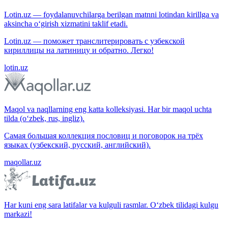
Lotin.uz — foydalanuvchilarga berilgan matnni lotindan kirillga va
aksincha o‘girish xizmatini taklif etadi.
Lotin.uz — поможет транслитерировать с узбекской
кириллицы на латиницу и обратно. Легко!
lotin.uz
Maqol va naqllarning eng katta kolleksiyasi. Har bir maqol uchta
tilda (o‘zbek, rus, ingliz).
Самая большая коллекция пословиц и поговорок на трёх
языках (узбекский, русский, английский).
maqollar.uz
Har kuni eng sara latifalar va kulguli rasmlar. O‘zbek tilidagi kulgu
markazi!