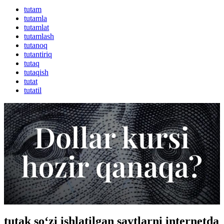
tutam
tutamla
tutamlat
tutamlash
tutanoq
tutantiriq
tutaq
tutaqish
tutat
tutatil
tutak so‘zi ishlatilgan saytlarni internetda