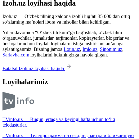
Izoh.uz loyihasi haqida
Izoh.uz — O‘zbek tilining xalqona izohli lug‘ati 35 000 dan ortiq
so‘zlarning ma’nolari ibora va misollar bilan keltirilgan.
Yillar davomida “O‘zbek tili kuni”ga bag‘ishlab, o‘zbek tilini
o‘rganuvchilar, jurnalistlar, tarjimonlar, kopirayterlar, blogerlar va
boshqalar uchun foydali loyihalarni ishga tushirishni an’anaga
aylantirganmiz. Bizning jamoa
Lotin.uz
,
Imlo.uz
,
Sinonim.uz
,
Sarlavha.com
loyihalarini hukmingizga havola qilgan.
Batafsil Izoh.uz loyihasi haqida
Loyihalarimiz
TVinfo.uz — Bugun, ertaga va keyingi hafta uchun to‘liq
teledasturlar.
TVinfo.uz — Телепрограмма на сегодня, завтра и ближайшую