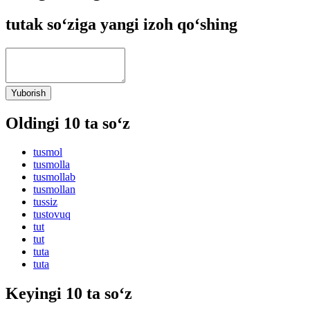
tutak so‘ziga yangi izoh qo‘shing
Yuborish
Oldingi 10 ta so‘z
tusmol
tusmolla
tusmollab
tusmollan
tussiz
tustovuq
tut
tut
tuta
tuta
Keyingi 10 ta so‘z