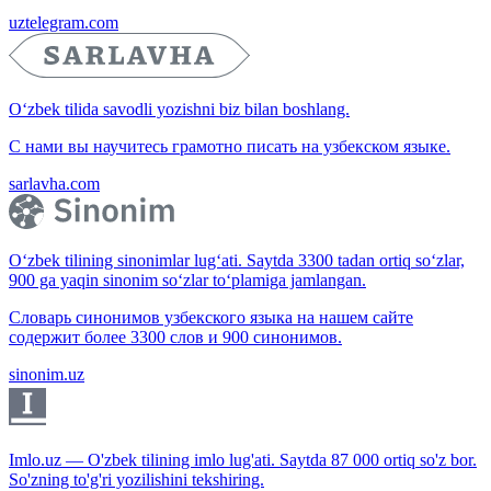
uztelegram.com
O‘zbek tilida savodli yozishni biz bilan boshlang.
С нами вы научитесь грамотно писать на узбекском языке.
sarlavha.com
O‘zbek tilining sinonimlar lug‘ati. Saytda 3300 tadan ortiq so‘zlar,
900 ga yaqin sinonim so‘zlar to‘plamiga jamlangan.
Словарь синонимов узбекского языка на нашем сайте
содержит более 3300 слов и 900 синонимов.
sinonim.uz
Imlo.uz — O'zbek tilining imlo lug'ati. Saytda 87 000 ortiq so'z bor.
So'zning to'g'ri yozilishini tekshiring.