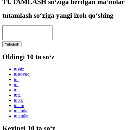
TUTAMLASH so‘ziga berilgan ma’nolar
tutamlash so‘ziga yangi izoh qo‘shing
Yuborish
Oldingi 10 ta so‘z
tussiz
tustovuq
tut
tut
tuta
tuta
tutak
tutam
tutamla
tutamlat
Keyingi 10 ta so‘z