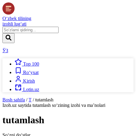
O‘zbek tilining
izohli lug‘ati
ЎЗ
Top 100
Ro‘yxat
Kirish
Lotin.uz
Bosh sahifa
/
T
/
tutamlash
Izoh.uz
saytida
tutamlash
so‘zining izohi va ma’nolari
tutamlash
So‘zni do‘stlar