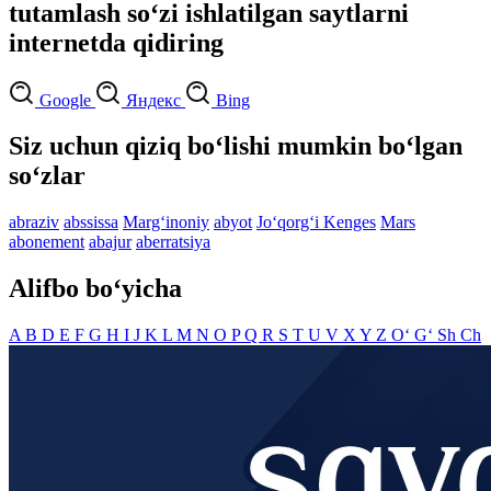
tutamlash so‘zi ishlatilgan saytlarni
internetda qidiring
Google
Яндекс
Bing
Siz uchun qiziq bo‘lishi mumkin bo‘lgan
so‘zlar
abraziv
abssissa
Marg‘inoniy
abyot
Jo‘qorg‘i Kenges
Mars
abonement
abajur
aberratsiya
Alifbo bo‘yicha
A
B
D
E
F
G
H
I
J
K
L
M
N
O
P
Q
R
S
T
U
V
X
Y
Z
O‘
G‘
Sh
Ch