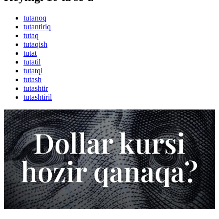
tutanoq
tutantiriq
tutaq
tutaqish
tutat
tutatil
tutatqi
tutash
tutashtir
tutashtiril