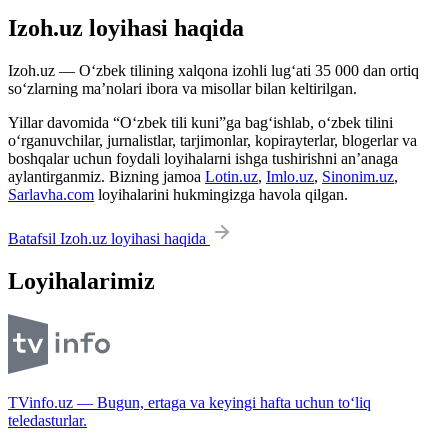
Izoh.uz loyihasi haqida
Izoh.uz — O‘zbek tilining xalqona izohli lug‘ati 35 000 dan ortiq
so‘zlarning ma’nolari ibora va misollar bilan keltirilgan.
Yillar davomida “O‘zbek tili kuni”ga bag‘ishlab, o‘zbek tilini
o‘rganuvchilar, jurnalistlar, tarjimonlar, kopirayterlar, blogerlar va
boshqalar uchun foydali loyihalarni ishga tushirishni an’anaga
aylantirganmiz. Bizning jamoa
Lotin.uz
,
Imlo.uz
,
Sinonim.uz
,
Sarlavha.com
loyihalarini hukmingizga havola qilgan.
Batafsil Izoh.uz loyihasi haqida
Loyihalarimiz
TVinfo.uz — Bugun, ertaga va keyingi hafta uchun to‘liq
teledasturlar.