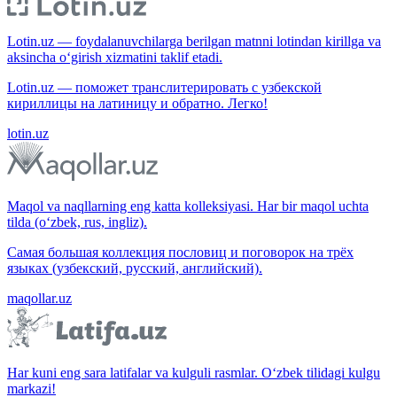
Lotin.uz — foydalanuvchilarga berilgan matnni lotindan kirillga va
aksincha o‘girish xizmatini taklif etadi.
Lotin.uz — поможет транслитерировать с узбекской
кириллицы на латиницу и обратно. Легко!
lotin.uz
Maqol va naqllarning eng katta kolleksiyasi. Har bir maqol uchta
tilda (o‘zbek, rus, ingliz).
Самая большая коллекция пословиц и поговорок на трёх
языках (узбекский, русский, английский).
maqollar.uz
Har kuni eng sara latifalar va kulguli rasmlar. O‘zbek tilidagi kulgu
markazi!