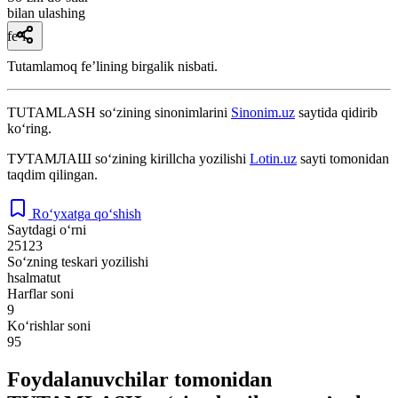
bilan ulashing
fe’l
Tutamlamoq feʼlining birgalik nisbati.
TUTAMLASH
so‘zining sinonimlarini
Sinonim.uz
saytida qidirib
ko‘ring.
ТУТАМЛАШ
so‘zining kirillcha yozilishi
Lotin.uz
sayti tomonidan
taqdim qilingan.
Ro‘yxatga qo‘shish
Saytdagi o‘rni
25123
So‘zning teskari yozilishi
hsalmatut
Harflar soni
9
Ko‘rishlar soni
95
Foydalanuvchilar tomonidan