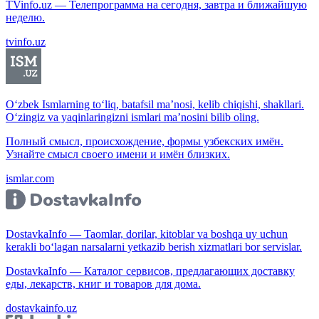
TVinfo.uz — Телепрограмма на сегодня, завтра и ближайшую
неделю.
tvinfo.uz
O‘zbek Ismlarning to‘liq, batafsil ma’nosi, kelib chiqishi, shakllari.
O‘zingiz va yaqinlaringizni ismlari ma’nosini bilib oling.
Полный смысл, происхождение, формы узбекских имён.
Узнайте смысл своего имени и имён близких.
ismlar.com
DostavkaInfo — Taomlar, dorilar, kitoblar va boshqa uy uchun
kerakli bo‘lagan narsalarni yetkazib berish xizmatlari bor servislar.
DostavkaInfo — Каталог сервисов, предлагающих доставку
еды, лекарств, книг и товаров для дома.
dostavkainfo.uz