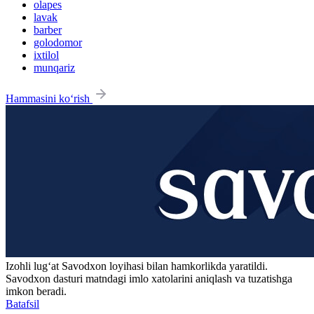
olapes
lavak
barber
golodomor
ixtilol
munqariz
Hammasini ko‘rish
Izohli lugʻat
Savodxon
loyihasi bilan hamkorlikda yaratildi.
Savodxon dasturi matndagi imlo xatolarini aniqlash va tuzatishga
imkon beradi.
Batafsil