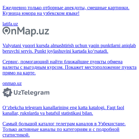
Ежедневно только отборные анекдоты, смешные картинки.
Кузница юмора на узбекском языке!
latifa.uz
Valyutani yuqori kursda almashtirish uchun yaqin punktlarni aniqlab
beruvchi servis. Punkt joylashuvini kartada ko‘rsatadi.
Сервис, помогающий найти ближайшие пункты обмена
валюты с выгодным курсом. Покажет местоположение пункта
прямо на карте.
onmap.uz
O‘zbekcha telegram kanallarining eng katta katalogi. Faqt faol
kanallar, ruknlarda va batafsil statistikasi bilan.
Самый большой каталог телеграм каналов в Узбекистане.
Только активные каналы по категориям и с подробной
статистикой.