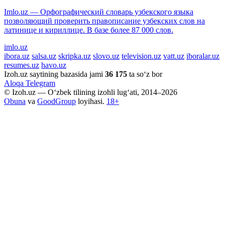
Imlo.uz — Орфографический словарь узбекского языка
позволяющий проверить правописание узбекских слов на
латинице и кириллице. В базе более 87 000 слов.
imlo.uz
ibora.uz
salsa.uz
skripka.uz
slovo.uz
television.uz
vatt.uz
iboralar.uz
resumes.uz
havo.uz
Izoh.uz saytining bazasida jami
36 175
ta so‘z bor
Aloqa
Telegram
© Izoh.uz — O‘zbek tilining izohli lug‘ati, 2014–2026
Obuna
va
GoodGroup
loyihasi.
18+