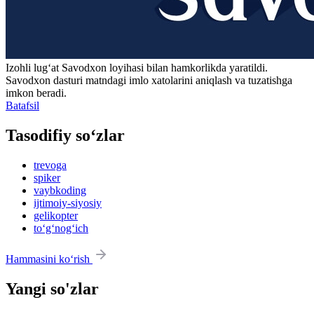
Izohli lugʻat
Savodxon
loyihasi bilan hamkorlikda yaratildi.
Savodxon dasturi matndagi imlo xatolarini aniqlash va tuzatishga
imkon beradi.
Batafsil
Tasodifiy so‘zlar
trevoga
spiker
vaybkoding
ijtimoiy-siyosiy
gelikopter
to‘g‘nog‘ich
Hammasini ko‘rish
Yangi so'zlar