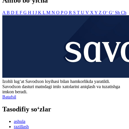
Alifbo bo‘yicha
A
B
D
E
F
G
H
I
J
K
L
M
N
O
P
Q
R
S
T
U
V
X
Y
Z
O‘
G‘
Sh
Ch
Izohli lugʻat
Savodxon
loyihasi bilan hamkorlikda yaratildi.
Savodxon dasturi matndagi imlo xatolarini aniqlash va tuzatishga
imkon beradi.
Batafsil
Tasodifiy so‘zlar
ashula
razillash