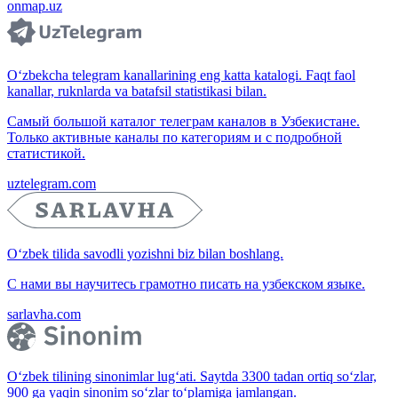
onmap.uz
O‘zbekcha telegram kanallarining eng katta katalogi. Faqt faol
kanallar, ruknlarda va batafsil statistikasi bilan.
Самый большой каталог телеграм каналов в Узбекистане.
Только активные каналы по категориям и с подробной
статистикой.
uztelegram.com
O‘zbek tilida savodli yozishni biz bilan boshlang.
С нами вы научитесь грамотно писать на узбекском языке.
sarlavha.com
O‘zbek tilining sinonimlar lug‘ati. Saytda 3300 tadan ortiq so‘zlar,
900 ga yaqin sinonim so‘zlar to‘plamiga jamlangan.