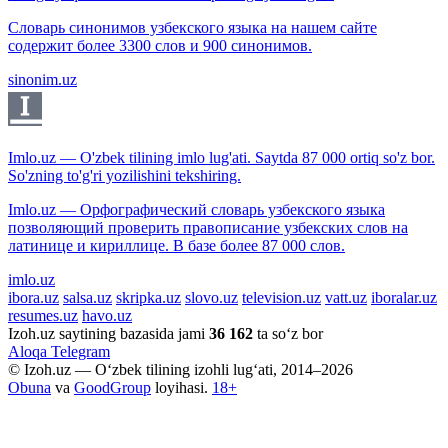
Словарь синонимов узбекского языка на нашем сайте
содержит более 3300 слов и 900 синонимов.
sinonim.uz
Imlo.uz — O'zbek tilining imlo lug'ati. Saytda 87 000 ortiq so'z bor.
So'zning to'g'ri yozilishini tekshiring.
Imlo.uz — Орфографический словарь узбекского языка
позволяющий проверить правописание узбекских слов на
латинице и кириллице. В базе более 87 000 слов.
imlo.uz
ibora.uz
salsa.uz
skripka.uz
slovo.uz
television.uz
vatt.uz
iboralar.uz
resumes.uz
havo.uz
Izoh.uz saytining bazasida jami
36 162
ta so‘z bor
Aloqa
Telegram
© Izoh.uz — O‘zbek tilining izohli lug‘ati, 2014–2026
Obuna
va
GoodGroup
loyihasi.
18+