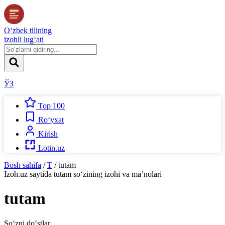
O‘zbek tilining
izohli lug‘ati
ЎЗ
Top 100
Ro‘yxat
Kirish
Lotin.uz
Bosh sahifa
/
T
/
tutam
Izoh.uz
saytida
tutam
so‘zining izohi va ma’nolari
tutam
So‘zni do‘stlar