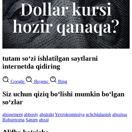
tutam so‘zi ishlatilgan saytlarni
internetda qidiring
Google
Яндекс
Bing
Siz uchun qiziq bo‘lishi mumkin bo‘lgan
so‘zlar
abonement
abbosiy
abstrakt
Yevrokomissiya
achchiqlanish
abssissa
Boburnoma
Saturn
abzal