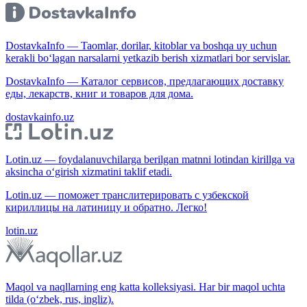
DostavkaInfo — Taomlar, dorilar, kitoblar va boshqa uy uchun
kerakli bo‘lagan narsalarni yetkazib berish xizmatlari bor servislar.
DostavkaInfo — Каталог сервисов, предлагающих доставку
еды, лекарств, книг и товаров для дома.
dostavkainfo.uz
Lotin.uz — foydalanuvchilarga berilgan matnni lotindan kirillga va
aksincha o‘girish xizmatini taklif etadi.
Lotin.uz — поможет транслитерировать с узбекской
кириллицы на латиницу и обратно. Легко!
lotin.uz
Maqol va naqllarning eng katta kolleksiyasi. Har bir maqol uchta
tilda (o‘zbek, rus, ingliz).