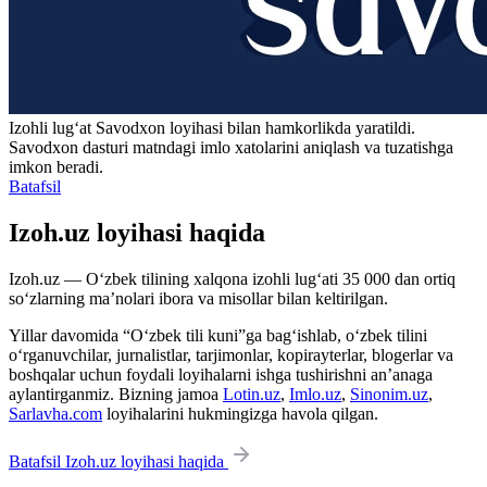
Izohli lugʻat
Savodxon
loyihasi bilan hamkorlikda yaratildi.
Savodxon dasturi matndagi imlo xatolarini aniqlash va tuzatishga
imkon beradi.
Batafsil
Izoh.uz loyihasi haqida
Izoh.uz — O‘zbek tilining xalqona izohli lug‘ati 35 000 dan ortiq
so‘zlarning ma’nolari ibora va misollar bilan keltirilgan.
Yillar davomida “O‘zbek tili kuni”ga bag‘ishlab, o‘zbek tilini
o‘rganuvchilar, jurnalistlar, tarjimonlar, kopirayterlar, blogerlar va
boshqalar uchun foydali loyihalarni ishga tushirishni an’anaga
aylantirganmiz. Bizning jamoa
Lotin.uz
,
Imlo.uz
,
Sinonim.uz
,
Sarlavha.com
loyihalarini hukmingizga havola qilgan.
Batafsil Izoh.uz loyihasi haqida