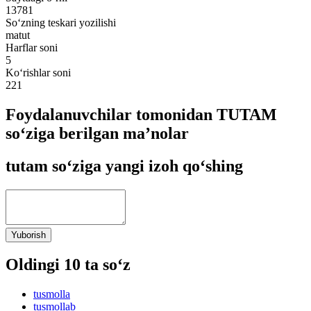
13781
So‘zning teskari yozilishi
matut
Harflar soni
5
Ko‘rishlar soni
221
Foydalanuvchilar tomonidan TUTAM
so‘ziga berilgan ma’nolar
tutam so‘ziga yangi izoh qo‘shing
Yuborish
Oldingi 10 ta so‘z
tusmolla
tusmollab