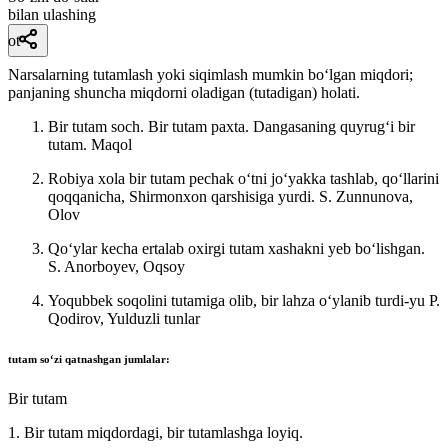
bilan ulashing
ot
Narsalarning tutamlash yoki siqimlash mumkin boʻlgan miqdori;
panjaning shuncha miqdorni oladigan (tutadigan) holati.
Bir tutam soch. Bir tutam paxta. Dangasaning quyrugʻi bir
tutam.
Maqol
Robiya xola bir tutam pechak oʻtni joʻyakka tashlab, qoʻllarini
qoqqanicha, Shirmonxon qarshisiga yurdi.
S. Zunnunova,
Olov
Qoʻylar kecha ertalab oxirgi tutam xashakni yeb boʻlishgan.
S. Anorboyev, Oqsoy
Yoqubbek soqolini tutamiga olib, bir lahza oʻylanib turdi-yu
P.
Qodirov, Yulduzli tunlar
tutam
soʻzi qatnashgan jumlalar:
Bir tutam
1. Bir tutam miqdordagi, bir tutamlashga loyiq.