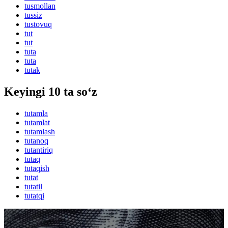
tusmollan
tussiz
tustovuq
tut
tut
tuta
tuta
tutak
Keyingi 10 ta so‘z
tutamla
tutamlat
tutamlash
tutanoq
tutantiriq
tutaq
tutaqish
tutat
tutatil
tutatqi