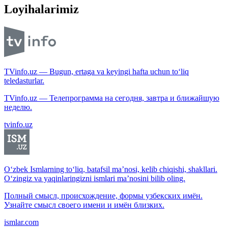
Loyihalarimiz
TVinfo.uz — Bugun, ertaga va keyingi hafta uchun to‘liq
teledasturlar.
TVinfo.uz — Телепрограмма на сегодня, завтра и ближайшую
неделю.
tvinfo.uz
O‘zbek Ismlarning to‘liq, batafsil ma’nosi, kelib chiqishi, shakllari.
O‘zingiz va yaqinlaringizni ismlari ma’nosini bilib oling.
Полный смысл, происхождение, формы узбекских имён.
Узнайте смысл своего имени и имён близких.
ismlar.com