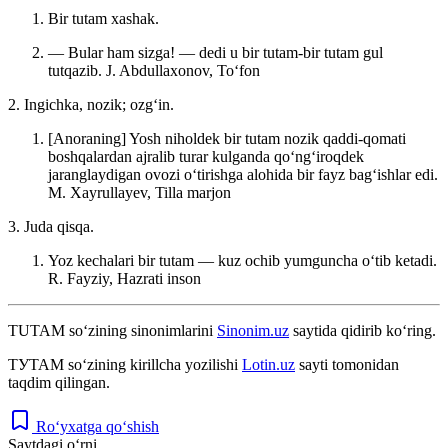
Bir tutam xashak.
— Bular ham sizga! — dedi u bir tutam-bir tutam gul
tutqazib.
J. Abdullaxonov, Toʻfon
2. Ingichka, nozik; ozgʻin.
[Anoraning] Yosh niholdek bir tutam nozik qaddi-qomati
boshqalardan ajralib turar kulganda qoʻngʻiroqdek
jaranglaydigan ovozi oʻtirishga alohida bir fayz bagʻishlar edi.
M. Xayrullayev, Tilla marjon
3. Juda qisqa.
Yoz kechalari bir tutam — kuz ochib yumguncha oʻtib ketadi.
R. Fayziy, Hazrati inson
TUTAM
so‘zining sinonimlarini
Sinonim.uz
saytida qidirib ko‘ring.
ТУТАМ
so‘zining kirillcha yozilishi
Lotin.uz
sayti tomonidan
taqdim qilingan.
Ro‘yxatga qo‘shish
Saytdagi o‘rni