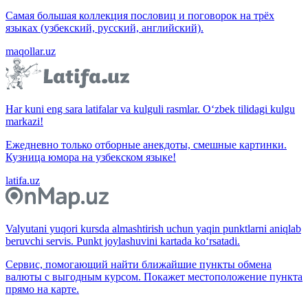
Самая большая коллекция пословиц и поговорок на трёх
языках (узбекский, русский, английский).
maqollar.uz
Har kuni eng sara latifalar va kulguli rasmlar. O‘zbek tilidagi kulgu
markazi!
Ежедневно только отборные анекдоты, смешные картинки.
Кузница юмора на узбекском языке!
latifa.uz
Valyutani yuqori kursda almashtirish uchun yaqin punktlarni aniqlab
beruvchi servis. Punkt joylashuvini kartada ko‘rsatadi.
Сервис, помогающий найти ближайшие пункты обмена
валюты с выгодным курсом. Покажет местоположение пункта
прямо на карте.