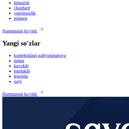
himarish
chordard
vagonsozlik
rentgen
Hammasini ko‘rish
Yangi so'zlar
kontekstdagi gallyutsinatsiya
qutqu
kavokib
murtakib
legenda
xayl
Hammasini ko‘rish