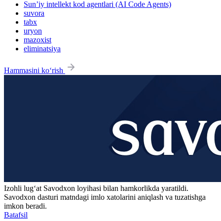
Sun’iy intellekt kod agentlari (AI Code Agents)
suvora
tabx
uryon
mazoxist
eliminatsiya
Hammasini ko‘rish
Izohli lugʻat
Savodxon
loyihasi bilan hamkorlikda yaratildi.
Savodxon dasturi matndagi imlo xatolarini aniqlash va tuzatishga
imkon beradi.
Batafsil