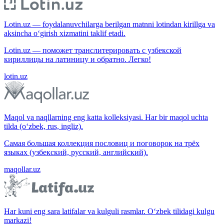
Lotin.uz — foydalanuvchilarga berilgan matnni lotindan kirillga va
aksincha o‘girish xizmatini taklif etadi.
Lotin.uz — поможет транслитерировать с узбекской
кириллицы на латиницу и обратно. Легко!
lotin.uz
Maqol va naqllarning eng katta kolleksiyasi. Har bir maqol uchta
tilda (o‘zbek, rus, ingliz).
Самая большая коллекция пословиц и поговорок на трёх
языках (узбекский, русский, английский).
maqollar.uz
Har kuni eng sara latifalar va kulguli rasmlar. O‘zbek tilidagi kulgu
markazi!