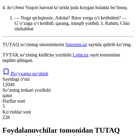
4.
koʻchma
Yuqori harorat taʼsirida juda kuygan holatda boʻlmoq.
— Nega qichqirasiz, Adolat? Biror yerga oʻt ketibdimi? —
Gʻoʻzaga oʻt ketibdi; qarang, tutaqib yotibdi.
I. Rahim, Chin
muhabbat
TUTAQ
so‘zining sinonimlarini
Sinonim.uz
saytida qidirib ko‘ring.
ТУТАҚ
so‘zining kirillcha yozilishi
Lotin.uz
sayti tomonidan
taqdim qilingan.
Ro‘yxatga qo‘shish
Saytdagi o‘rni
12049
So‘zning teskari yozilishi
qatut
Harflar soni
5
Ko‘rishlar soni
228
Foydalanuvchilar tomonidan TUTAQ