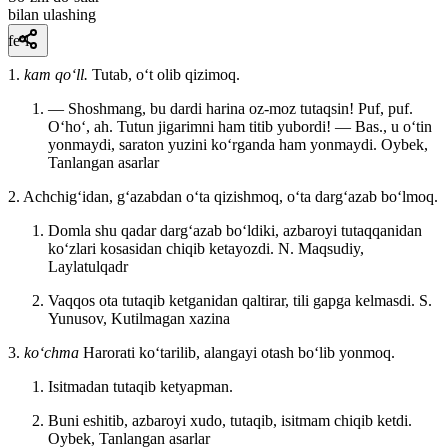
bilan ulashing
fe’l
1.
kam qoʻll.
Tutab, oʻt olib qizimoq.
— Shoshmang, bu dardi harina oz-moz tutaqsin! Puf, puf.
Oʻhoʻ, ah. Tutun jigarimni ham titib yubordi! — Bas., u oʻtin
yonmaydi, saraton yuzini koʻrganda ham yonmaydi.
Oybek,
Tanlangan asarlar
2. Achchigʻidan, gʻazabdan oʻta qizishmoq, oʻta dargʻazab boʻlmoq.
Domla shu qadar dargʻazab boʻldiki, azbaroyi tutaqqanidan
koʻzlari kosasidan chiqib ketayozdi.
N. Maqsudiy,
Laylatulqadr
Vaqqos ota tutaqib ketganidan qaltirar, tili gapga kelmasdi.
S.
Yunusov, Kutilmagan xazina
3.
koʻchma
Harorati koʻtarilib, alangayi otash boʻlib yonmoq.
Isitmadan tutaqib ketyapman.
Buni eshitib, azbaroyi xudo, tutaqib, isitmam chiqib ketdi.
Oybek, Tanlangan asarlar