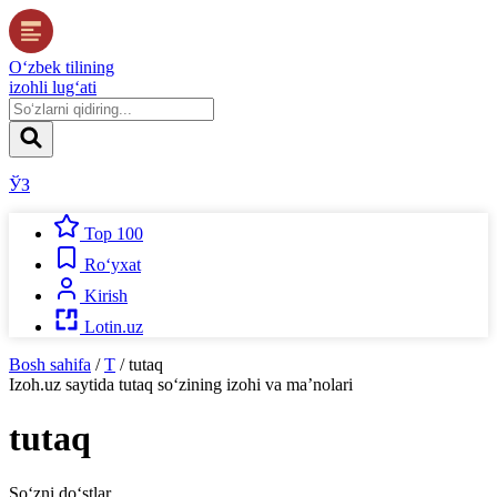
O‘zbek tilining
izohli lug‘ati
ЎЗ
Top 100
Ro‘yxat
Kirish
Lotin.uz
Bosh sahifa
/
T
/
tutaq
Izoh.uz
saytida
tutaq
so‘zining izohi va ma’nolari
tutaq
So‘zni do‘stlar