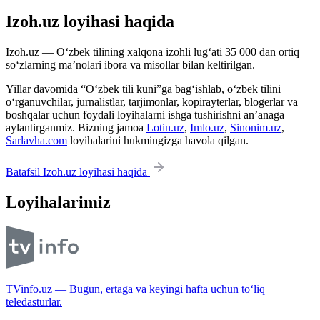
Izoh.uz loyihasi haqida
Izoh.uz — O‘zbek tilining xalqona izohli lug‘ati 35 000 dan ortiq
so‘zlarning ma’nolari ibora va misollar bilan keltirilgan.
Yillar davomida “O‘zbek tili kuni”ga bag‘ishlab, o‘zbek tilini
o‘rganuvchilar, jurnalistlar, tarjimonlar, kopirayterlar, blogerlar va
boshqalar uchun foydali loyihalarni ishga tushirishni an’anaga
aylantirganmiz. Bizning jamoa
Lotin.uz
,
Imlo.uz
,
Sinonim.uz
,
Sarlavha.com
loyihalarini hukmingizga havola qilgan.
Batafsil Izoh.uz loyihasi haqida
Loyihalarimiz
TVinfo.uz — Bugun, ertaga va keyingi hafta uchun to‘liq
teledasturlar.