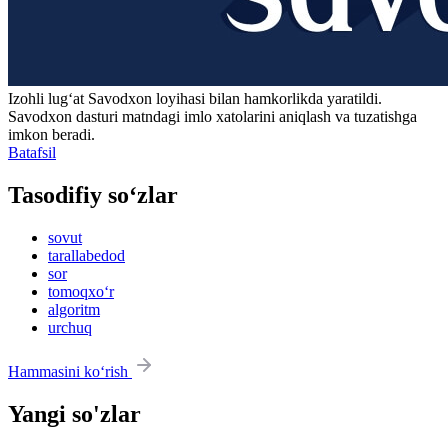
Izohli lugʻat
Savodxon
loyihasi bilan hamkorlikda yaratildi.
Savodxon dasturi matndagi imlo xatolarini aniqlash va tuzatishga
imkon beradi.
Batafsil
Tasodifiy so‘zlar
sovut
tarallabedod
sor
tomoqxo‘r
algoritm
urchuq
Hammasini ko‘rish
Yangi so'zlar