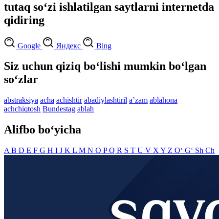
tutaq so‘zi ishlatilgan saytlarni internetda
qidiring
Google
Яндекс
Bing
Siz uchun qiziq bo‘lishi mumkin bo‘lgan
so‘zlar
abstraksiya
acha
achishtir
abadiylashtiril
aʼzam
ablahona
achchiqtosh
Bundestag
ablah
Alifbo bo‘yicha
A
B
D
E
F
G
H
I
J
K
L
M
N
O
P
Q
R
S
T
U
V
X
Y
Z
O‘
G‘
Sh
Ch