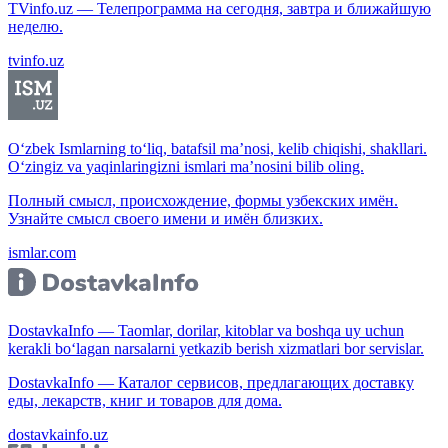
TVinfo.uz — Телепрограмма на сегодня, завтра и ближайшую
неделю.
tvinfo.uz
O‘zbek Ismlarning to‘liq, batafsil ma’nosi, kelib chiqishi, shakllari.
O‘zingiz va yaqinlaringizni ismlari ma’nosini bilib oling.
Полный смысл, происхождение, формы узбекских имён.
Узнайте смысл своего имени и имён близких.
ismlar.com
DostavkaInfo — Taomlar, dorilar, kitoblar va boshqa uy uchun
kerakli bo‘lagan narsalarni yetkazib berish xizmatlari bor servislar.
DostavkaInfo — Каталог сервисов, предлагающих доставку
еды, лекарств, книг и товаров для дома.
dostavkainfo.uz