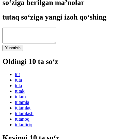
so‘ziga berilgan ma’nolar
tutaq so‘ziga yangi izoh qo‘shing
Yuborish
Oldingi 10 ta so‘z
tut
tuta
tuta
tutak
tutam
tutamla
tutamlat
tutamlash
tutanoq
tutantiriq
Keyingi 10 ta so‘z