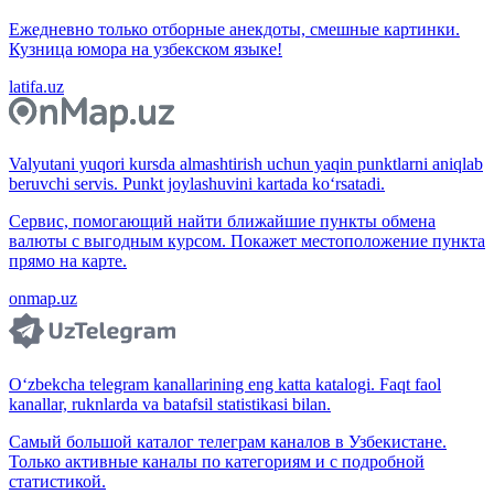
Ежедневно только отборные анекдоты, смешные картинки.
Кузница юмора на узбекском языке!
latifa.uz
Valyutani yuqori kursda almashtirish uchun yaqin punktlarni aniqlab
beruvchi servis. Punkt joylashuvini kartada ko‘rsatadi.
Сервис, помогающий найти ближайшие пункты обмена
валюты с выгодным курсом. Покажет местоположение пункта
прямо на карте.
onmap.uz
O‘zbekcha telegram kanallarining eng katta katalogi. Faqt faol
kanallar, ruknlarda va batafsil statistikasi bilan.
Самый большой каталог телеграм каналов в Узбекистане.
Только активные каналы по категориям и с подробной
статистикой.