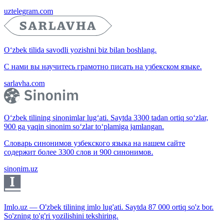
uztelegram.com
O‘zbek tilida savodli yozishni biz bilan boshlang.
С нами вы научитесь грамотно писать на узбекском языке.
sarlavha.com
O‘zbek tilining sinonimlar lug‘ati. Saytda 3300 tadan ortiq so‘zlar,
900 ga yaqin sinonim so‘zlar to‘plamiga jamlangan.
Словарь синонимов узбекского языка на нашем сайте
содержит более 3300 слов и 900 синонимов.
sinonim.uz
Imlo.uz — O'zbek tilining imlo lug'ati. Saytda 87 000 ortiq so'z bor.
So'zning to'g'ri yozilishini tekshiring.