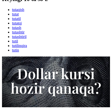
tutaqish
tutat
tutatil
tutatqi
tutash
tutashtir
tutashtiril
tutil
tutilinqira
tutin