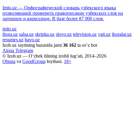
Imlo.uz — Орфографический словарь узбекского языка
позволяющий проверить правописание узбекских слов на
латинице и кириллице. В базе более 87 000 слов.
imlo.uz
ibora.uz
salsa.uz
skripka.uz
slovo.uz
television.uz
vatt.uz
iboralar.uz
resumes.uz
havo.uz
Izoh.uz saytining bazasida jami
36 162
ta so‘z bor
Aloqa
Telegram
© Izoh.uz — O‘zbek tilining izohli lug‘ati, 2014–2026
Obuna
va
GoodGroup
loyihasi.
18+