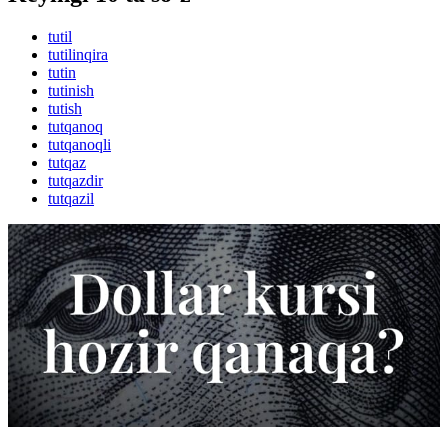
tutil
tutilinqira
tutin
tutinish
tutish
tutqanoq
tutqanoqli
tutqaz
tutqazdir
tutqazil