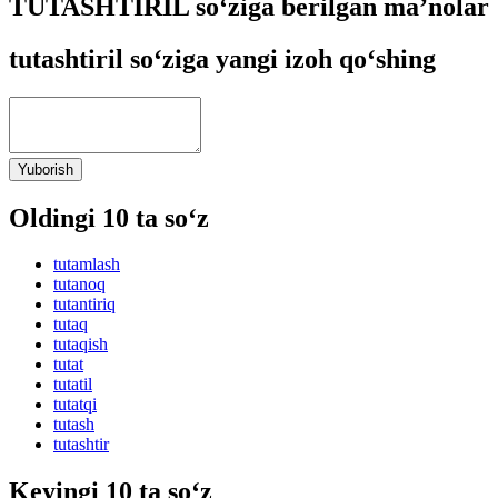
TUTASHTIRIL so‘ziga berilgan ma’nolar
tutashtiril so‘ziga yangi izoh qo‘shing
Yuborish
Oldingi 10 ta so‘z
tutamlash
tutanoq
tutantiriq
tutaq
tutaqish
tutat
tutatil
tutatqi
tutash
tutashtir
Keyingi 10 ta so‘z