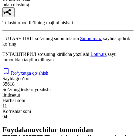
bilan ulashing
fe’l
Tutashtirmoq feʼlining majhul nisbati.
TUTASHTIRIL
so‘zining sinonimlarini
Sinonim.uz
saytida qidirib
ko‘ring.
ТУТАШТИРИЛ
so‘zining kirillcha yozilishi
Lotin.uz
sayti
tomonidan taqdim qilingan.
Ro‘yxatga qo‘shish
Saytdagi o‘rni
35618
So‘zning teskari yozilishi
lirithsatut
Harflar soni
11
Ko‘rishlar soni
94
Foydalanuvchilar tomonidan