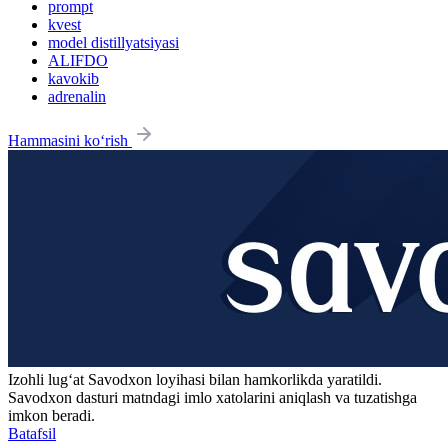
prompt
kvest
model distillyatsiyasi
ALIFDO
kavokib
adrenalin
Hammasini ko‘rish
Izohli lugʻat
Savodxon
loyihasi bilan hamkorlikda yaratildi.
Savodxon dasturi matndagi imlo xatolarini aniqlash va tuzatishga
imkon beradi.
Batafsil