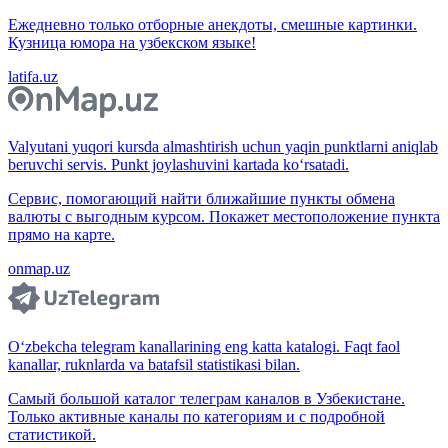
Ежедневно только отборные анекдоты, смешные картинки.
Кузница юмора на узбекском языке!
latifa.uz
Valyutani yuqori kursda almashtirish uchun yaqin punktlarni aniqlab
beruvchi servis. Punkt joylashuvini kartada ko‘rsatadi.
Сервис, помогающий найти ближайшие пункты обмена
валюты с выгодным курсом. Покажет местоположение пункта
прямо на карте.
onmap.uz
O‘zbekcha telegram kanallarining eng katta katalogi. Faqt faol
kanallar, ruknlarda va batafsil statistikasi bilan.
Самый большой каталог телеграм каналов в Узбекистане.
Только активные каналы по категориям и с подробной
статистикой.