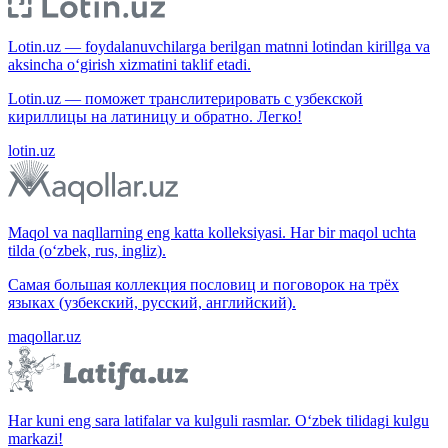
Lotin.uz — foydalanuvchilarga berilgan matnni lotindan kirillga va
aksincha o‘girish xizmatini taklif etadi.
Lotin.uz — поможет транслитерировать с узбекской
кириллицы на латиницу и обратно. Легко!
lotin.uz
Maqol va naqllarning eng katta kolleksiyasi. Har bir maqol uchta
tilda (o‘zbek, rus, ingliz).
Самая большая коллекция пословиц и поговорок на трёх
языках (узбекский, русский, английский).
maqollar.uz
Har kuni eng sara latifalar va kulguli rasmlar. O‘zbek tilidagi kulgu
markazi!