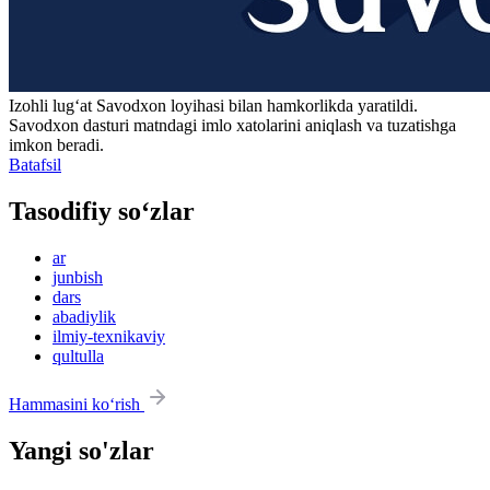
Izohli lugʻat
Savodxon
loyihasi bilan hamkorlikda yaratildi.
Savodxon dasturi matndagi imlo xatolarini aniqlash va tuzatishga
imkon beradi.
Batafsil
Tasodifiy so‘zlar
ar
junbish
dars
abadiylik
ilmiy-texnikaviy
qultulla
Hammasini ko‘rish
Yangi so'zlar