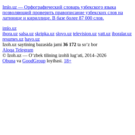
Imlo.uz — Орфографический словарь узбекского языка
позволяющий проверить правописание узбекских слов на
латинице и кириллице. В базе более 87 000 слов.
imlo.uz
ibora.uz
salsa.uz
skripka.uz
slovo.uz
television.uz
vatt.uz
iboralar.uz
resumes.uz
havo.uz
Izoh.uz saytining bazasida jami
36 172
ta so‘z bor
Aloqa
Telegram
© Izoh.uz — O‘zbek tilining izohli lug‘ati, 2014–2026
Obuna
va
GoodGroup
loyihasi.
18+