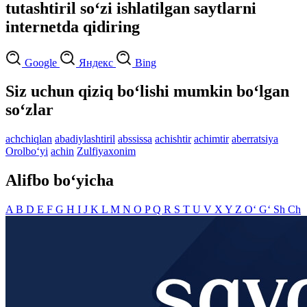
tutashtiril so‘zi ishlatilgan saytlarni
internetda qidiring
Google
Яндекс
Bing
Siz uchun qiziq bo‘lishi mumkin bo‘lgan
so‘zlar
achchiqlan
abadiylashtiril
abssissa
achishtir
achimtir
aberratsiya
Orolbo‘yi
achin
Zulfiyaxonim
Alifbo bo‘yicha
A
B
D
E
F
G
H
I
J
K
L
M
N
O
P
Q
R
S
T
U
V
X
Y
Z
O‘
G‘
Sh
Ch