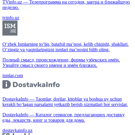
TVinfo.uz — Телепрограмма на сегодня, завтра и ближайшую
неделю.
tvinfo.uz
O‘zbek Ismlarning to‘liq, batafsil ma’nosi, kelib chiqishi, shakllari.
O‘zingiz va yaqinlaringizni ismlari ma’nosini bilib oling.
Полный смысл, происхождение, формы узбекских имён.
Узнайте смысл своего имени и имён близких.
ismlar.com
DostavkaInfo — Taomlar, dorilar, kitoblar va boshqa uy uchun
kerakli bo‘lagan narsalarni yetkazib berish xizmatlari bor servislar.
DostavkaInfo — Каталог сервисов, предлагающих доставку
еды, лекарств, книг и товаров для дома.
dostavkainfo.uz