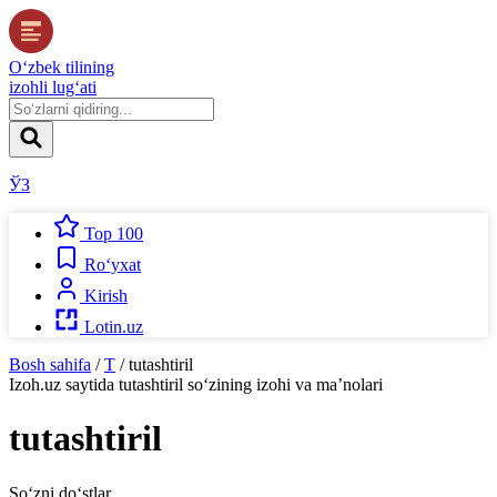
O‘zbek tilining
izohli lug‘ati
ЎЗ
Top 100
Ro‘yxat
Kirish
Lotin.uz
Bosh sahifa
/
T
/
tutashtiril
Izoh.uz
saytida
tutashtiril
so‘zining izohi va ma’nolari
tutashtiril
So‘zni do‘stlar