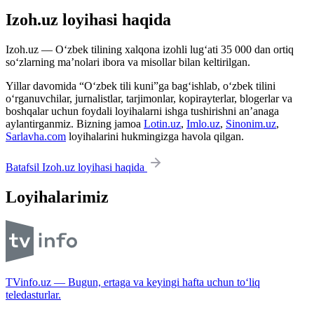
Izoh.uz loyihasi haqida
Izoh.uz — O‘zbek tilining xalqona izohli lug‘ati 35 000 dan ortiq
so‘zlarning ma’nolari ibora va misollar bilan keltirilgan.
Yillar davomida “O‘zbek tili kuni”ga bag‘ishlab, o‘zbek tilini
o‘rganuvchilar, jurnalistlar, tarjimonlar, kopirayterlar, blogerlar va
boshqalar uchun foydali loyihalarni ishga tushirishni an’anaga
aylantirganmiz. Bizning jamoa
Lotin.uz
,
Imlo.uz
,
Sinonim.uz
,
Sarlavha.com
loyihalarini hukmingizga havola qilgan.
Batafsil Izoh.uz loyihasi haqida
Loyihalarimiz
TVinfo.uz — Bugun, ertaga va keyingi hafta uchun to‘liq
teledasturlar.