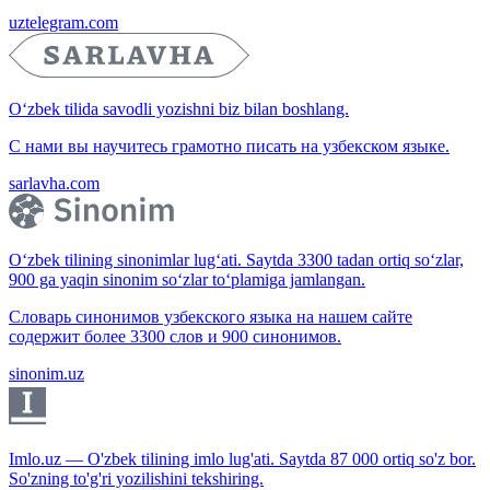
uztelegram.com
O‘zbek tilida savodli yozishni biz bilan boshlang.
С нами вы научитесь грамотно писать на узбекском языке.
sarlavha.com
O‘zbek tilining sinonimlar lug‘ati. Saytda 3300 tadan ortiq so‘zlar,
900 ga yaqin sinonim so‘zlar to‘plamiga jamlangan.
Словарь синонимов узбекского языка на нашем сайте
содержит более 3300 слов и 900 синонимов.
sinonim.uz
Imlo.uz — O'zbek tilining imlo lug'ati. Saytda 87 000 ortiq so'z bor.
So'zning to'g'ri yozilishini tekshiring.