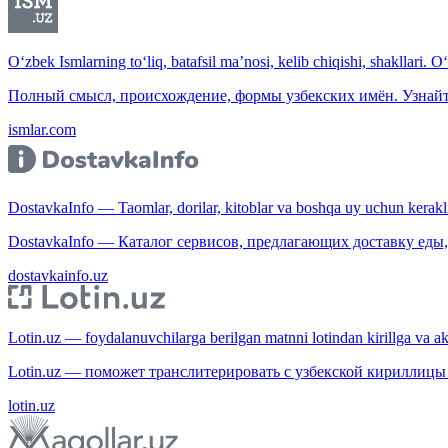
O‘zbek Ismlarning to‘liq, batafsil ma’nosi, kelib chiqishi, shakllari. O
Полный смысл, происхождение, формы узбекских имён. Узнайт
ismlar.com
DostavkaInfo — Taomlar, dorilar, kitoblar va boshqa uy uchun kerakli b
DostavkaInfo — Каталог сервисов, предлагающих доставку еды, 
dostavkainfo.uz
Lotin.uz — foydalanuvchilarga berilgan matnni lotindan kirillga va aksi
Lotin.uz — поможет транслитерировать с узбекской кириллицы 
lotin.uz