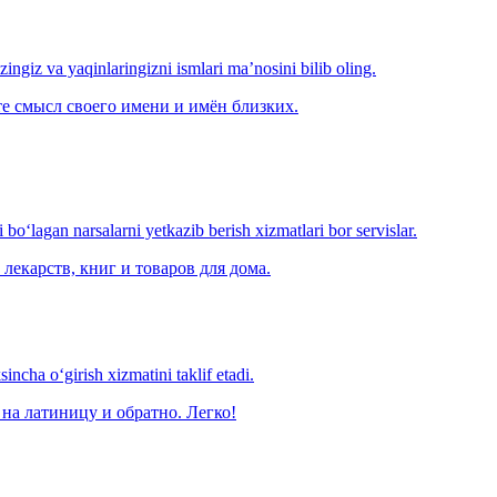
‘zingiz va yaqinlaringizni ismlari ma’nosini bilib oling.
е смысл своего имени и имён близких.
o‘lagan narsalarni yetkazib berish xizmatlari bor servislar.
лекарств, книг и товаров для дома.
ncha o‘girish xizmatini taklif etadi.
на латиницу и обратно. Легко!