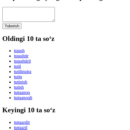
Yuborish
Oldingi 10 ta so‘z
tutash
tutashtir
tutashtiril
tutil
tutilinqira
tutin
tutinish
tutish
tutqanoq
tutqanoqli
Keyingi 10 ta so‘z
tutqazdir
tutqazil