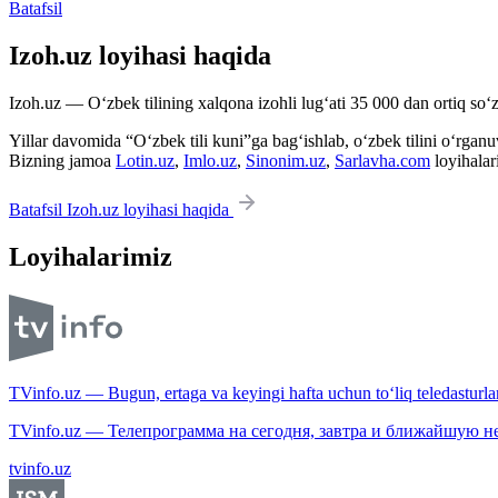
Batafsil
Izoh.uz loyihasi haqida
Izoh.uz — O‘zbek tilining xalqona izohli lug‘ati 35 000 dan ortiq so‘zl
Yillar davomida “O‘zbek tili kuni”ga bag‘ishlab, o‘zbek tilini o‘rganuvc
Bizning jamoa
Lotin.uz
,
Imlo.uz
,
Sinonim.uz
,
Sarlavha.com
loyihalar
Batafsil Izoh.uz loyihasi haqida
Loyihalarimiz
TVinfo.uz — Bugun, ertaga va keyingi hafta uchun to‘liq teledasturlar
TVinfo.uz — Телепрограмма на сегодня, завтра и ближайшую н
tvinfo.uz