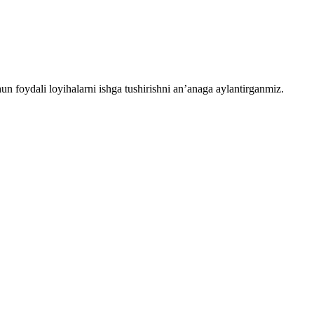
chun foydali loyihalarni ishga tushirishni an’anaga aylantirganmiz.