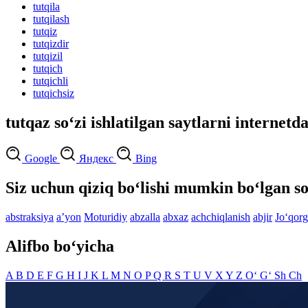
tutqila
tutqilash
tutqiz
tutqizdir
tutqizil
tutqich
tutqichli
tutqichsiz
tutqaz so‘zi ishlatilgan saytlarni internetd
Google
Яндекс
Bing
Siz uchun qiziq bo‘lishi mumkin bo‘lgan so
abstraksiya
aʼyon
Moturidiy
abzalla
abxaz
achchiqlanish
abjir
Jo‘qorg
Alifbo bo‘yicha
A
B
D
E
F
G
H
I
J
K
L
M
N
O
P
Q
R
S
T
U
V
X
Y
Z
O‘
G‘
Sh
Ch