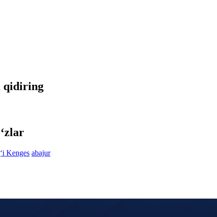
a qidiring
‘zlar
‘i Kenges
abajur