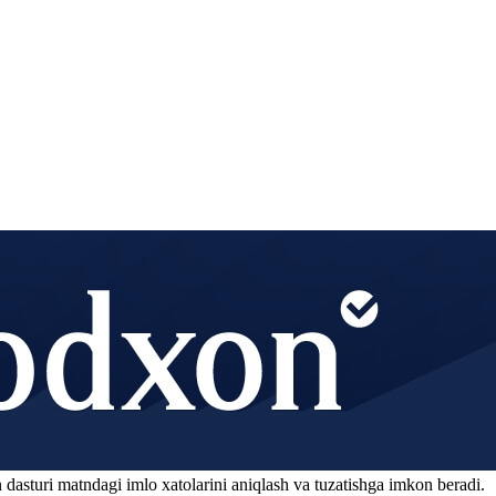
 dasturi matndagi imlo xatolarini aniqlash va tuzatishga imkon beradi.