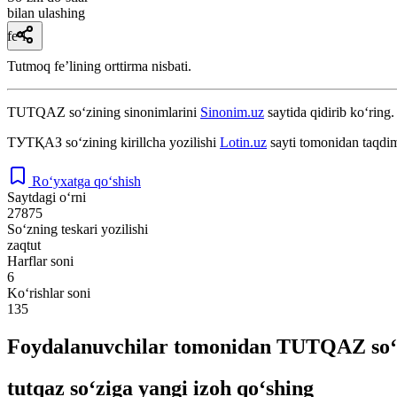
bilan ulashing
fe’l
Tutmoq feʼlining orttirma nisbati.
TUTQAZ
so‘zining sinonimlarini
Sinonim.uz
saytida qidirib ko‘ring.
ТУТҚАЗ
so‘zining kirillcha yozilishi
Lotin.uz
sayti tomonidan taqdim
Ro‘yxatga qo‘shish
Saytdagi o‘rni
27875
So‘zning teskari yozilishi
zaqtut
Harflar soni
6
Ko‘rishlar soni
135
Foydalanuvchilar tomonidan TUTQAZ so‘z
tutqaz so‘ziga yangi izoh qo‘shing