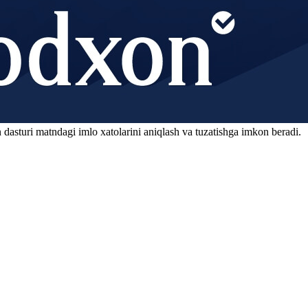
 dasturi matndagi imlo xatolarini aniqlash va tuzatishga imkon beradi.