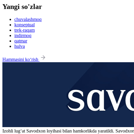
Yangi so'zlar
chuvalashmoq
konseptual
trek-raqam
indirmoq
qatmar
hulva
Hammasini ko‘rish
Izohli lugʻat
Savodxon
loyihasi bilan hamkorlikda yaratildi. Savodxon