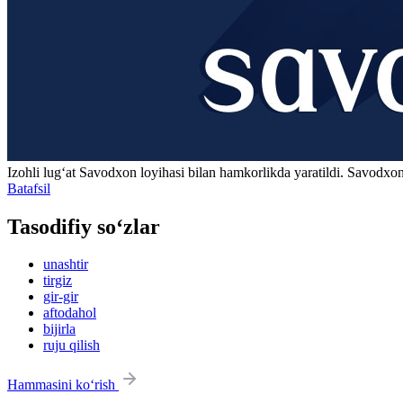
Izohli lugʻat
Savodxon
loyihasi bilan hamkorlikda yaratildi. Savodxon
Batafsil
Tasodifiy so‘zlar
unashtir
tirgiz
gir-gir
aftodahol
bijirla
ruju qilish
Hammasini ko‘rish