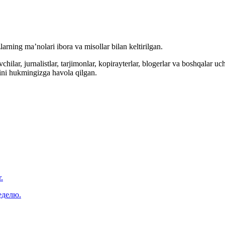
arning ma’nolari ibora va misollar bilan keltirilgan.
hilar, jurnalistlar, tarjimonlar, kopirayterlar, blogerlar va boshqalar u
ini hukmingizga havola qilgan.
.
еделю.