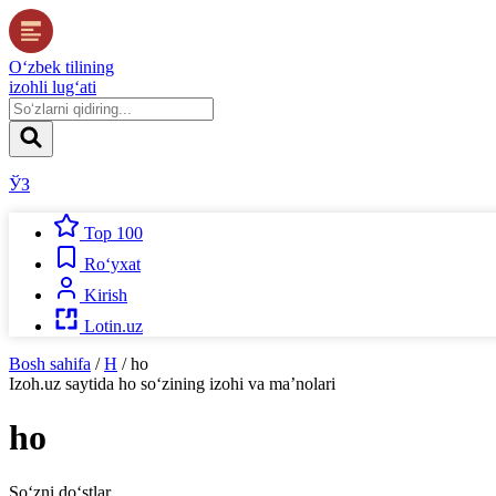
O‘zbek tilining
izohli lug‘ati
ЎЗ
Top 100
Ro‘yxat
Kirish
Lotin.uz
Bosh sahifa
/
H
/
ho
Izoh.uz
saytida
ho
so‘zining izohi va ma’nolari
ho
So‘zni do‘stlar