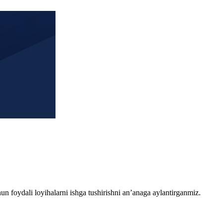
chun foydali loyihalarni ishga tushirishni an’anaga aylantirganmiz.