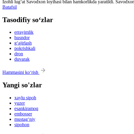
Izohli lugʻat
Savodxon
loyihasi bilan hamkorlikda yaratildi. Savodxon
Batafsil
Tasodifiy so‘zlar
errayimlik
husndor
g‘ajirlash
pokrishkali
dron
duvarak
Hammasini ko‘rish
Yangi so'zlar
xaylu sipoh
yuzer
esankiramoq
embosser
mustag‘niy
sipohon