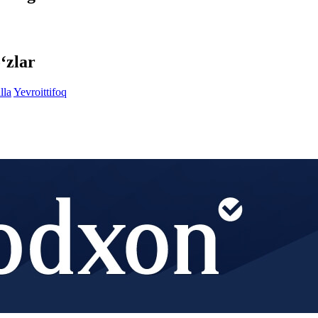
‘zlar
lla
Yevroittifoq