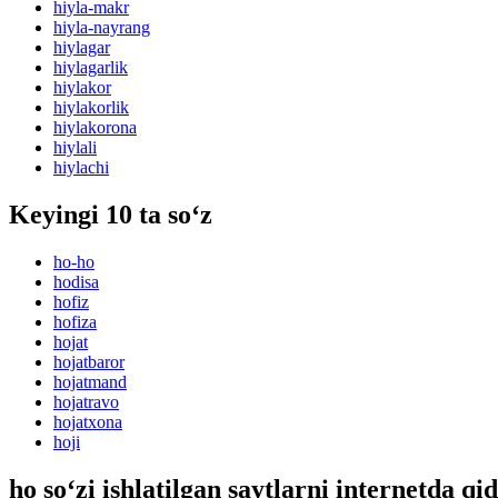
hiyla-makr
hiyla-nayrang
hiylagar
hiylagarlik
hiylakor
hiylakorlik
hiylakorona
hiylali
hiylachi
Keyingi 10 ta so‘z
ho-ho
hodisa
hofiz
hofiza
hojat
hojatbaror
hojatmand
hojatravo
hojatxona
hoji
ho so‘zi ishlatilgan saytlarni internetda qi