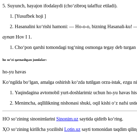
5. Suyunch, hayajon ifodalaydi (choʻzibroq talaffuz etiladi).
[Yusufbek hoji ]
Hasanalini koʻrishi hamoni: — Ho-o-o, bizning Hasanali-ku! 
aynan
Hov I 1.
Choʻpon qarshi tomondagi togʻning osmonga tegay deb turgan c
ho
soʻzi qatnashgan jumlalar:
ho-yu havas
Koʻngilda boʻlgan, amalga oshirish koʻzda tutilgan orzu-istak, ezgu ni
Yaqindagina avtomobil yurt-doshlarimiz uchun ho-yu havas hiso
Menimcha, aqllilikning nishonasi shuki, oqil kishi oʻz nafsi us
HO
so‘zining sinonimlarini
Sinonim.uz
saytida qidirib ko‘ring.
ҲО
so‘zining kirillcha yozilishi
Lotin.uz
sayti tomonidan taqdim qilin