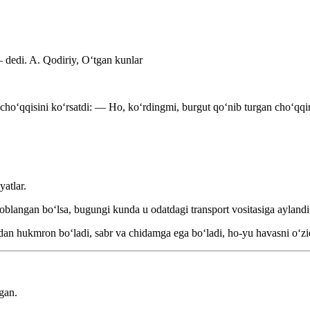
— dedi.
A. Qodiriy, Oʻtgan kunlar
hoʻqqisini koʻrsatdi: — Ho, koʻrdingmi, burgut qoʻnib turgan choʻqq
yatlar.
blangan boʻlsa, bugungi kunda u odatdagi transport vositasiga ayland
tidan hukmron boʻladi, sabr va chidamga ega boʻladi, ho-yu havasni oʻz
gan.