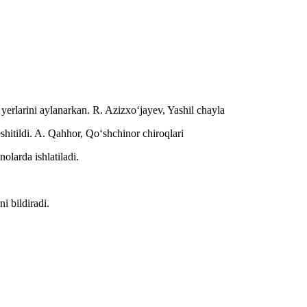
yerlarini aylanarkan.
R. Azizxoʻjayev, Yashil chayla
hitildi.
A. Qahhor, Qoʻshchinor chiroqlari
olarda ishlatiladi.
i bildiradi.