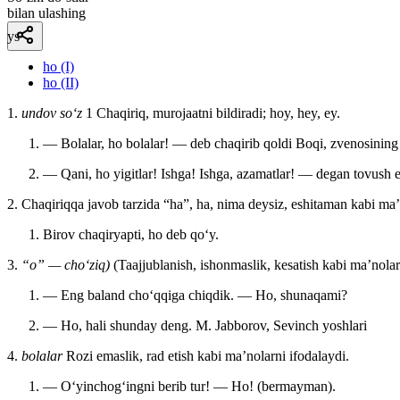
bilan ulashing
ys
ho (I)
ho (II)
1.
undov so‘z
1 Chaqiriq, murojaatni bildiradi; hoy, hey, ey.
— Bolalar, ho bolalar! — deb chaqirib qoldi Boqi, zvenosining 
— Qani, ho yigitlar! Ishga! Ishga, azamatlar! — degan tovush es
2. Chaqiriqqa javob tarzida “ha”, ha, nima deysiz, eshitaman kabi maʼn
Birov chaqiryapti, ho deb qoʻy.
3.
“o” — choʻziq)
(Taajjublanish, ishonmaslik, kesatish kabi maʼnolarn
— Eng baland choʻqqiga chiqdik. — Ho, shunaqami?
— Ho, hali shunday deng.
M. Jabborov, Sevinch yoshlari
4.
bolalar
Rozi emaslik, rad etish kabi maʼnolarni ifodalaydi.
— Oʻyinchogʻingni berib tur! — Ho! (bermayman).