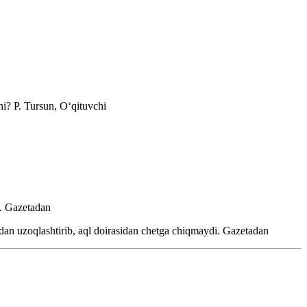
ini?
P. Tursun, Oʻqituvchi
i.
Gazetadan
idan uzoqlashtirib, aql doirasidan chetga chiqmaydi.
Gazetadan