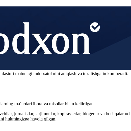
 dasturi matndagi imlo xatolarini aniqlash va tuzatishga imkon beradi.
arning ma’nolari ibora va misollar bilan keltirilgan.
hilar, jurnalistlar, tarjimonlar, kopirayterlar, blogerlar va boshqalar u
ini hukmingizga havola qilgan.