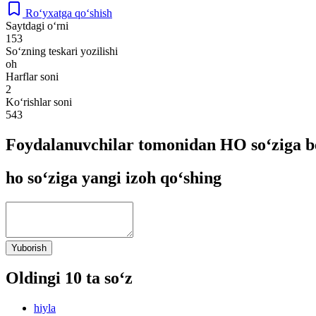
Ro‘yxatga qo‘shish
Saytdagi o‘rni
153
So‘zning teskari yozilishi
oh
Harflar soni
2
Ko‘rishlar soni
543
Foydalanuvchilar tomonidan HO so‘ziga b
ho so‘ziga yangi izoh qo‘shing
Yuborish
Oldingi 10 ta so‘z
hiyla