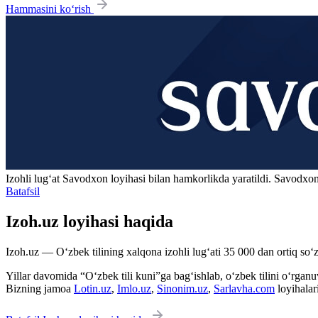
Hammasini ko‘rish
Izohli lugʻat
Savodxon
loyihasi bilan hamkorlikda yaratildi. Savodxon
Batafsil
Izoh.uz loyihasi haqida
Izoh.uz — O‘zbek tilining xalqona izohli lug‘ati 35 000 dan ortiq so‘zl
Yillar davomida “O‘zbek tili kuni”ga bag‘ishlab, o‘zbek tilini o‘rganuvc
Bizning jamoa
Lotin.uz
,
Imlo.uz
,
Sinonim.uz
,
Sarlavha.com
loyihalar