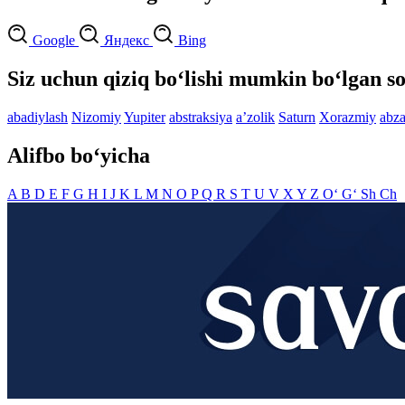
Google
Яндекс
Bing
Siz uchun qiziq bo‘lishi mumkin bo‘lgan so
abadiylash
Nizomiy
Yupiter
abstraksiya
aʼzolik
Saturn
Xorazmiy
abza
Alifbo bo‘yicha
A
B
D
E
F
G
H
I
J
K
L
M
N
O
P
Q
R
S
T
U
V
X
Y
Z
O‘
G‘
Sh
Ch