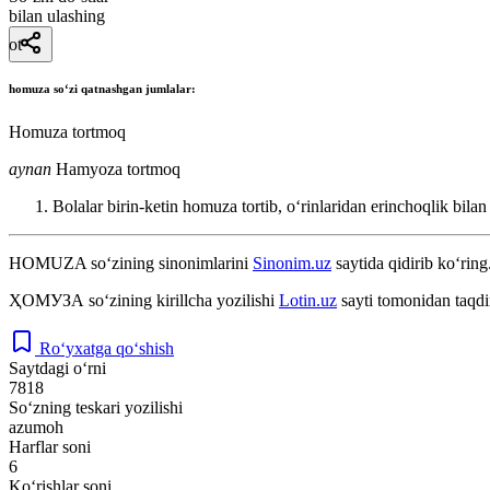
bilan ulashing
ot
homuza
soʻzi qatnashgan jumlalar:
Homuza tortmoq
aynan
Hamyoza tortmoq
Bolalar birin-ketin homuza tortib, oʻrinlaridan erinchoqlik bilan
HOMUZA
so‘zining sinonimlarini
Sinonim.uz
saytida qidirib ko‘ring
ҲОМУЗА
so‘zining kirillcha yozilishi
Lotin.uz
sayti tomonidan taqdi
Ro‘yxatga qo‘shish
Saytdagi o‘rni
7818
So‘zning teskari yozilishi
azumoh
Harflar soni
6
Ko‘rishlar soni