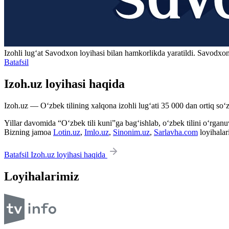
Izohli lugʻat
Savodxon
loyihasi bilan hamkorlikda yaratildi. Savodxon
Batafsil
Izoh.uz loyihasi haqida
Izoh.uz — O‘zbek tilining xalqona izohli lug‘ati 35 000 dan ortiq so‘zl
Yillar davomida “O‘zbek tili kuni”ga bag‘ishlab, o‘zbek tilini o‘rganuvc
Bizning jamoa
Lotin.uz
,
Imlo.uz
,
Sinonim.uz
,
Sarlavha.com
loyihalar
Batafsil Izoh.uz loyihasi haqida
Loyihalarimiz