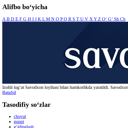
Alifbo bo‘yicha
A
B
D
E
F
G
H
I
J
K
L
M
N
O
P
Q
R
S
T
U
V
X
Y
Z
O‘
G‘
Sh
Ch
Izohli lugʻat
Savodxon
loyihasi bilan hamkorlikda yaratildi. Savodxon
Batafsil
Tasodifiy so‘zlar
chovut
guppi
g‘idinglash