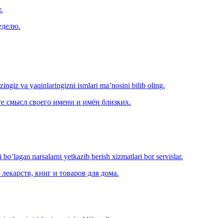
.
еделю.
‘zingiz va yaqinlaringizni ismlari ma’nosini bilib oling.
е смысл своего имени и имён близких.
o‘lagan narsalarni yetkazib berish xizmatlari bor servislar.
лекарств, книг и товаров для дома.