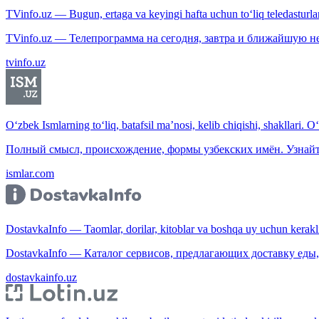
TVinfo.uz — Bugun, ertaga va keyingi hafta uchun to‘liq teledasturlar
TVinfo.uz — Телепрограмма на сегодня, завтра и ближайшую н
tvinfo.uz
O‘zbek Ismlarning to‘liq, batafsil ma’nosi, kelib chiqishi, shakllari. O
Полный смысл, происхождение, формы узбекских имён. Узнайт
ismlar.com
DostavkaInfo — Taomlar, dorilar, kitoblar va boshqa uy uchun kerakli b
DostavkaInfo — Каталог сервисов, предлагающих доставку еды, 
dostavkainfo.uz