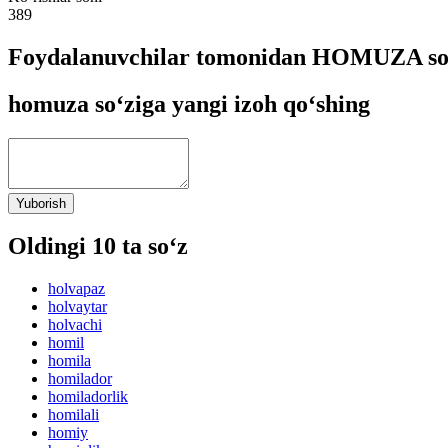
389
Foydalanuvchilar tomonidan HOMUZA so‘
homuza so‘ziga yangi izoh qo‘shing
Yuborish
Oldingi 10 ta so‘z
holvapaz
holvaytar
holvachi
homil
homila
homilador
homiladorlik
homilali
homiy