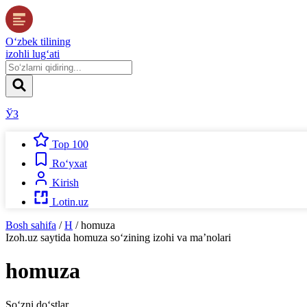
O‘zbek tilining
izohli lug‘ati
ЎЗ
Top 100
Ro‘yxat
Kirish
Lotin.uz
Bosh sahifa
/
H
/
homuza
Izoh.uz
saytida
homuza
so‘zining izohi va ma’nolari
homuza
So‘zni do‘stlar