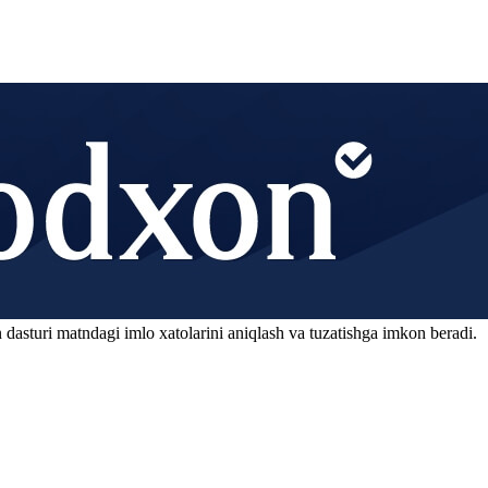
 dasturi matndagi imlo xatolarini aniqlash va tuzatishga imkon beradi.