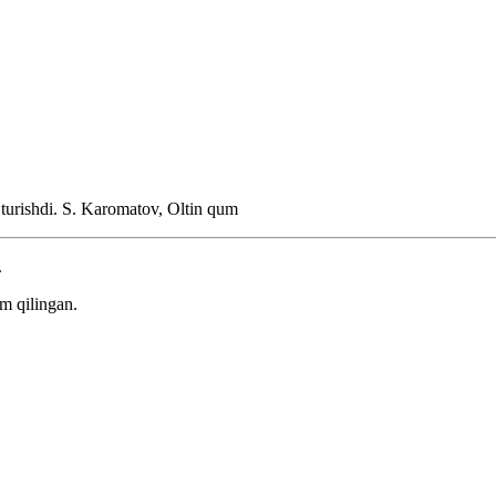
 turishdi.
S. Karomatov, Oltin qum
.
m qilingan.