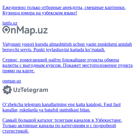
Ежедневно только отборные анекдоты, смешные картинки.
Кузница юмора на узбекском языке!
latifa.uz
Valyutani yuqori kursda almashtirish uchun yaqin punktlarni aniqlab
beruvchi servis. Punkt joylashuvini kartada ko‘rsatadi.
Сервис, помогающий найти ближайшие пункты обмена
валюты с выгодным курсом. Покажет местоположение пункта
прямо на карте.
onmap.uz
O‘zbekcha telegram kanallarining eng katta katalogi. Faqt faol
kanallar, ruknlarda va batafsil statistikasi bilan.
Самый большой каталог телеграм каналов в Узбекистане.
Только активные каналы по категориям и с подробной
статистикой.