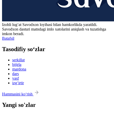
Izohli lugʻat
Savodxon
loyihasi bilan hamkorlikda yaratildi.
Savodxon dasturi matndagi imlo xatolarini aniqlash va tuzatishga
imkon beradi.
Batafsil
Tasodifiy so‘zlar
serkillat
bijirla
mardona
dars
vasf
izg‘irtir
Hammasini ko‘rish
Yangi so'zlar