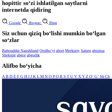
hopittir so‘zi ishlatilgan saytlarni
internetda qidiring
Google
Яндекс
Bing
Siz uchun qiziq bo‘lishi mumkin bo‘lgan
so‘zlar
Bahouddin Naqshband
Orolbo‘yi
abort
Merkuriy
Saturn
abssissa
Shekspir
abgor
abgorlik
Alifbo bo‘yicha
A
B
D
E
F
G
H
I
J
K
L
M
N
O
P
Q
R
S
T
U
V
X
Y
Z
O‘
G‘
Sh
Ch