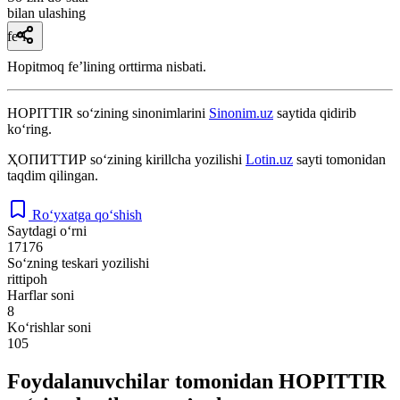
bilan ulashing
fe’l
Hopitmoq feʼlining orttirma nisbati.
HOPITTIR
so‘zining sinonimlarini
Sinonim.uz
saytida qidirib
ko‘ring.
ҲОПИТТИР
so‘zining kirillcha yozilishi
Lotin.uz
sayti tomonidan
taqdim qilingan.
Ro‘yxatga qo‘shish
Saytdagi o‘rni
17176
So‘zning teskari yozilishi
rittipoh
Harflar soni
8
Ko‘rishlar soni
105
Foydalanuvchilar tomonidan HOPITTIR