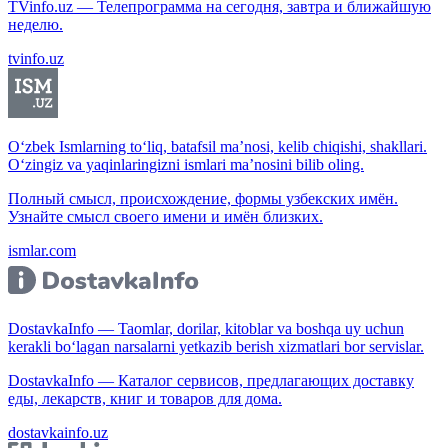
TVinfo.uz — Телепрограмма на сегодня, завтра и ближайшую
неделю.
tvinfo.uz
O‘zbek Ismlarning to‘liq, batafsil ma’nosi, kelib chiqishi, shakllari.
O‘zingiz va yaqinlaringizni ismlari ma’nosini bilib oling.
Полный смысл, происхождение, формы узбекских имён.
Узнайте смысл своего имени и имён близких.
ismlar.com
DostavkaInfo — Taomlar, dorilar, kitoblar va boshqa uy uchun
kerakli bo‘lagan narsalarni yetkazib berish xizmatlari bor servislar.
DostavkaInfo — Каталог сервисов, предлагающих доставку
еды, лекарств, книг и товаров для дома.
dostavkainfo.uz