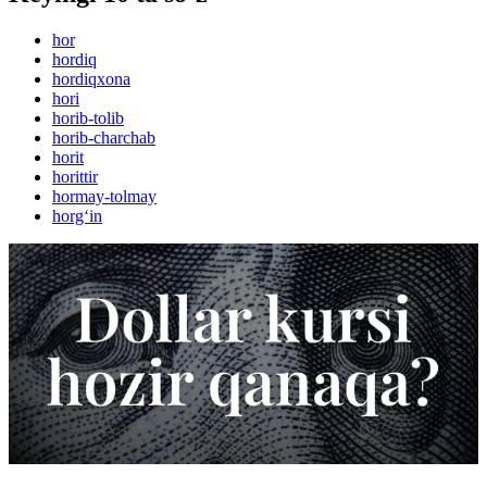
hor
hordiq
hordiqxona
hori
horib-tolib
horib-charchab
horit
horittir
hormay-tolmay
horg‘in