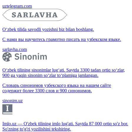
uztelegram.com
O‘zbek tilida savodli yozishni biz bilan boshlang.
С нами вы научитесь грамотно писать на узбекском языке.
sarlavha.com
O‘zbek tilining sinonimlar lug‘ati. Saytda 3300 tadan ortiq so‘zlar,
900 ga yaqin sinonim so‘zlar to‘plamiga jamlangan.
Словарь синонимов узбекского языка на нашем сайте
содержит более 3300 слов и 900 синонимов.
sinonim.uz
Imlo.uz — O'zbek tilining imlo lug'ati. Saytda 87 000 ortiq so'z bor.
So'zning to'g'ri yozilishini tekshiring.