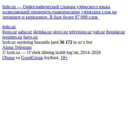
Imlo.uz — Орфографический словарь узбекского языка
позволяющий проверить правописание узбекских слов на
латинице и кириллице. В базе более 87 000 слов.
imlo.uz
ibora.uz
salsa.uz
skripka.uz
slovo.uz
television.uz
vatt.uz
iboralar.uz
resumes.uz
havo.uz
Izoh.uz saytining bazasida jami
36 172
ta so‘z bor
Aloqa
Telegram
© Izoh.uz — O‘zbek tilining izohli lug‘ati, 2014–2026
Obuna
va
GoodGroup
loyihasi.
18+