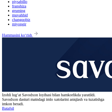
piysabillo
franshiza
gruming
muvahhid
changqobiz
miyongir
Hammasini ko‘rish
Izohli lugʻat
Savodxon
loyihasi bilan hamkorlikda yaratildi.
Savodxon dasturi matndagi imlo xatolarini aniqlash va tuzatishga
imkon beradi.
Batafsil