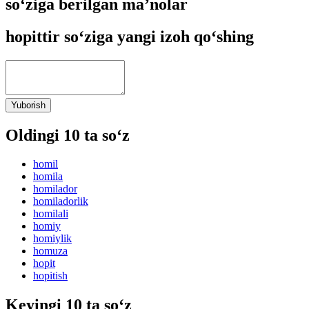
so‘ziga berilgan ma’nolar
hopittir so‘ziga yangi izoh qo‘shing
Yuborish
Oldingi 10 ta so‘z
homil
homila
homilador
homiladorlik
homilali
homiy
homiylik
homuza
hopit
hopitish
Keyingi 10 ta so‘z