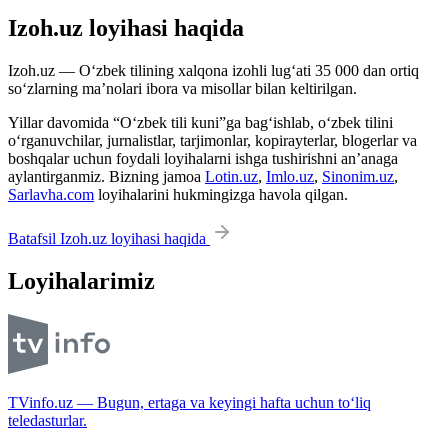
Izoh.uz loyihasi haqida
Izoh.uz — O‘zbek tilining xalqona izohli lug‘ati 35 000 dan ortiq
so‘zlarning ma’nolari ibora va misollar bilan keltirilgan.
Yillar davomida “O‘zbek tili kuni”ga bag‘ishlab, o‘zbek tilini
o‘rganuvchilar, jurnalistlar, tarjimonlar, kopirayterlar, blogerlar va
boshqalar uchun foydali loyihalarni ishga tushirishni an’anaga
aylantirganmiz. Bizning jamoa
Lotin.uz
,
Imlo.uz
,
Sinonim.uz
,
Sarlavha.com
loyihalarini hukmingizga havola qilgan.
Batafsil Izoh.uz loyihasi haqida
Loyihalarimiz
TVinfo.uz — Bugun, ertaga va keyingi hafta uchun to‘liq
teledasturlar.