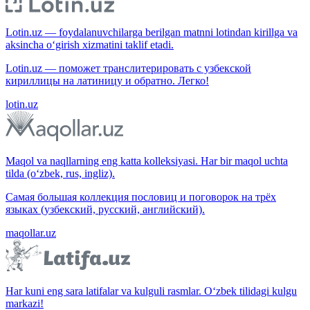
Lotin.uz — foydalanuvchilarga berilgan matnni lotindan kirillga va
aksincha o‘girish xizmatini taklif etadi.
Lotin.uz — поможет транслитерировать с узбекской
кириллицы на латиницу и обратно. Легко!
lotin.uz
Maqol va naqllarning eng katta kolleksiyasi. Har bir maqol uchta
tilda (o‘zbek, rus, ingliz).
Самая большая коллекция пословиц и поговорок на трёх
языках (узбекский, русский, английский).
maqollar.uz
Har kuni eng sara latifalar va kulguli rasmlar. O‘zbek tilidagi kulgu
markazi!