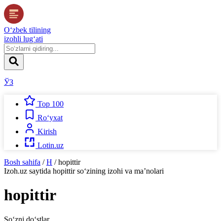
O‘zbek tilining
izohli lug‘ati
ЎЗ
Top 100
Ro‘yxat
Kirish
Lotin.uz
Bosh sahifa
/
H
/
hopittir
Izoh.uz
saytida
hopittir
so‘zining izohi va ma’nolari
hopittir
So‘zni do‘stlar