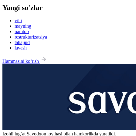
Yangi so'zlar
villi
mayning
namtob
restrukturizatsiya
tahajjud
lavash
Hammasini ko‘rish
Izohli lugʻat
Savodxon
loyihasi bilan hamkorlikda yaratildi.