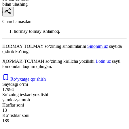
bilan ulashing
ot
Charchamasdan
hormay-tolmay ishlamoq.
HORMAY-TOLMAY
so‘zining sinonimlarini
Sinonim.uz
saytida
qidirib ko‘ring.
ҲОРМАЙ-ТОЛМАЙ
so‘zining kirillcha yozilishi
Lotin.uz
sayti
tomonidan taqdim qilingan.
Ro‘yxatga qo‘shish
Saytdagi o‘rni
17994
So‘zning teskari yozilishi
yamlot-yamroh
Harflar soni
13
Ko‘rishlar soni
189