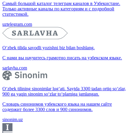
Самый большой каталог телеграм каналов в Узбекистане.
Только активные каналы по категориям и с подробной
статистикой.
uztelegram.com
O‘zbek tilida savodli yozishni biz bilan boshlang.
С нами вы научитесь грамотно писать на узбекском языке.
sarlavha.com
O‘zbek tilining sinonimlar lug‘ati. Saytda 3300 tadan ortiq so‘zlar,
900 ga yaqin sinonim so‘zlar to‘plamiga jamlangan.
Словарь синонимов узбекского языка на нашем сайте
содержит более 3300 слов и 900 синонимов.
sinonim.uz