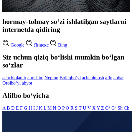
hormay-tolmay so‘zi ishlatilgan saytlarni
internetda qidiring
Google
Яндекс
Bing
Siz uchun qiziq bo‘lishi mumkin bo‘lgan
so‘zlar
achchiqlantir
abrishim
Neptun
Boltiqbo‘yi
achchiqtosh
aʼlo
abbat
Orolbo‘yi
abyot
Alifbo bo‘yicha
A
B
D
E
F
G
H
I
J
K
L
M
N
O
P
Q
R
S
T
U
V
X
Y
Z
O‘
G‘
Sh
Ch