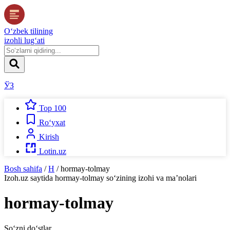
O‘zbek tilining
izohli lug‘ati
ЎЗ
Top 100
Ro‘yxat
Kirish
Lotin.uz
Bosh sahifa
/
H
/
hormay-tolmay
Izoh.uz
saytida
hormay-tolmay
so‘zining izohi va ma’nolari
hormay-tolmay
So‘zni do‘stlar