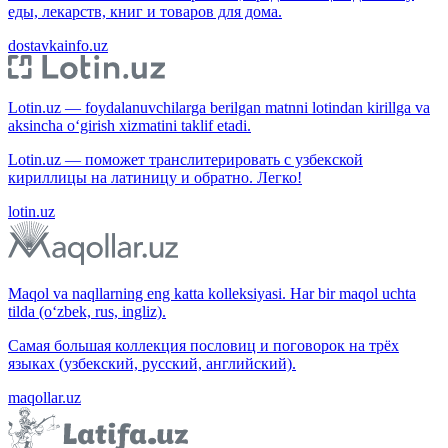
еды, лекарств, книг и товаров для дома.
dostavkainfo.uz
Lotin.uz — foydalanuvchilarga berilgan matnni lotindan kirillga va
aksincha o‘girish xizmatini taklif etadi.
Lotin.uz — поможет транслитерировать с узбекской
кириллицы на латиницу и обратно. Легко!
lotin.uz
Maqol va naqllarning eng katta kolleksiyasi. Har bir maqol uchta
tilda (o‘zbek, rus, ingliz).
Самая большая коллекция пословиц и поговорок на трёх
языках (узбекский, русский, английский).
maqollar.uz