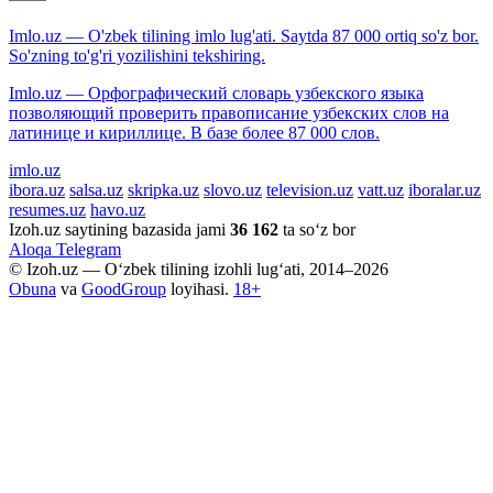
Imlo.uz — O'zbek tilining imlo lug'ati. Saytda 87 000 ortiq so'z bor.
So'zning to'g'ri yozilishini tekshiring.
Imlo.uz — Орфографический словарь узбекского языка
позволяющий проверить правописание узбекских слов на
латинице и кириллице. В базе более 87 000 слов.
imlo.uz
ibora.uz
salsa.uz
skripka.uz
slovo.uz
television.uz
vatt.uz
iboralar.uz
resumes.uz
havo.uz
Izoh.uz saytining bazasida jami
36 162
ta so‘z bor
Aloqa
Telegram
© Izoh.uz — O‘zbek tilining izohli lug‘ati, 2014–2026
Obuna
va
GoodGroup
loyihasi.
18+