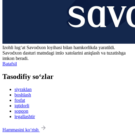
Izohli lugʻat
Savodxon
loyihasi bilan hamkorlikda yaratildi.
Savodxon dasturi matndagi imlo xatolarini aniqlash va tuzatishga
imkon beradi.
Batafsil
Tasodifiy so‘zlar
siyraklan
boshlash
fosfat
iqtidorli
sopqon
legallashtir
Hammasini ko‘rish