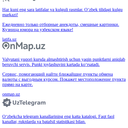
Har kuni eng sara latifalar va kulguli rasmlar. O‘zbek tilidagi kulgu
markazi!
Ежедневно только отборные анекдоты, смешные картинки.
Кузница юмора на узбекском языке!
latifa.uz
Valyutani yuqori kursda almashtirish uchun yaqin punktlarni aniqlab
beruvchi servis. Punkt joylashuvini kartada ko‘rsatadi.
Сервис, помогающий найти ближайшие пункты обмена
валюты с выгодным курсом. Покажет местоположение пункта
прямо на карте.
onmap.uz
O‘zbekcha telegram kanallarining eng katta katalogi. Faqt faol
kanallar, ruknlarda va batafsil statistikasi bilan.