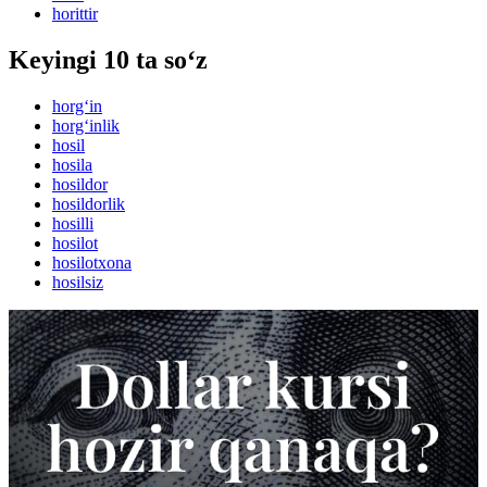
horittir
Keyingi 10 ta so‘z
horg‘in
horg‘inlik
hosil
hosila
hosildor
hosildorlik
hosilli
hosilot
hosilotxona
hosilsiz