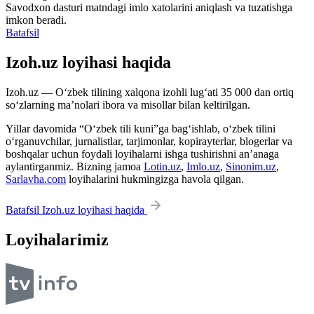
Savodxon dasturi matndagi imlo xatolarini aniqlash va tuzatishga
imkon beradi.
Batafsil
Izoh.uz loyihasi haqida
Izoh.uz — O‘zbek tilining xalqona izohli lug‘ati 35 000 dan ortiq
so‘zlarning ma’nolari ibora va misollar bilan keltirilgan.
Yillar davomida “O‘zbek tili kuni”ga bag‘ishlab, o‘zbek tilini
o‘rganuvchilar, jurnalistlar, tarjimonlar, kopirayterlar, blogerlar va
boshqalar uchun foydali loyihalarni ishga tushirishni an’anaga
aylantirganmiz. Bizning jamoa
Lotin.uz
,
Imlo.uz
,
Sinonim.uz
,
Sarlavha.com
loyihalarini hukmingizga havola qilgan.
Batafsil Izoh.uz loyihasi haqida
Loyihalarimiz