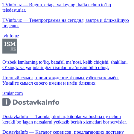
TVinfo.uz — Bugun, ertaga va keyingi hafta uchun to‘liq
teledasturlar.
TVinfo.uz — Телепрограмма на сегодня, завтра и ближайшую
неделю.
tvinfo.uz
O‘zbek Ismlarning to‘liq, batafsil ma’nosi, kelib chiqishi, shakllari.
O‘zingiz va yaqinlaringizni ismlari ma’nosini bilib oling.
Полный смысл, происхождение, формы узбекских имён.
Узнайте смысл своего имени и имён близких.
ismlar.com
DostavkaInfo — Taomlar, dorilar, kitoblar va boshqa uy uchun
kerakli bo‘lagan narsalarni yetkazib berish xizmatlari bor servislar.
DostavkaInfo — Каталог сервисов, предлагающих доставку