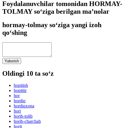
Foydalanuvchilar tomonidan HORMAY-
TOLMAY so‘ziga berilgan ma’nolar
hormay-tolmay so‘ziga yangi izoh
qo‘shing
Yuborish
Oldingi 10 ta so‘z
hopitish
hopittir
hor
hordiq
hordiqxona
hori
horib-tolib
horib-charchab
horit