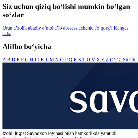
Siz uchun qiziq bo‘lishi mumkin bo‘lgan
so‘zlar
Uran
aʼzolik
abadiy
aʼmol
aʼlo
abssess
achchiq
Jo‘qorg‘i Kenges
acha
Alifbo bo‘yicha
A
B
D
E
F
G
H
I
J
K
L
M
N
O
P
Q
R
S
T
U
V
X
Y
Z
O‘
G‘
Sh
Ch
Izohli lugʻat
Savodxon
loyihasi bilan hamkorlikda yaratildi.