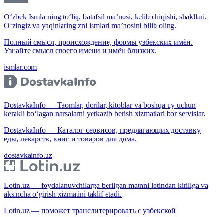
O‘zbek Ismlarning to‘liq, batafsil ma’nosi, kelib chiqishi, shakllari.
O‘zingiz va yaqinlaringizni ismlari ma’nosini bilib oling.
Полный смысл, происхождение, формы узбекских имён.
Узнайте смысл своего имени и имён близких.
ismlar.com
DostavkaInfo — Taomlar, dorilar, kitoblar va boshqa uy uchun
kerakli bo‘lagan narsalarni yetkazib berish xizmatlari bor servislar.
DostavkaInfo — Каталог сервисов, предлагающих доставку
еды, лекарств, книг и товаров для дома.
dostavkainfo.uz
Lotin.uz — foydalanuvchilarga berilgan matnni lotindan kirillga va
aksincha o‘girish xizmatini taklif etadi.
Lotin.uz — поможет транслитерировать с узбекской