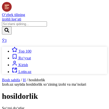
O‘zbek tilining
izohli lug‘ati
ЎЗ
Top 100
Ro‘yxat
Kirish
Lotin.uz
Bosh sahifa
/
H
/
hosildorlik
Izoh.uz
saytida
hosildorlik
so‘zining izohi va ma’nolari
hosildorlik
So‘zni do‘stlar