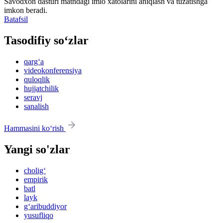
Savodxon dasturi matndagi imlo xatolarini aniqlash va tuzatishga
imkon beradi.
Batafsil
Tasodifiy so‘zlar
qarg‘a
videokonferensiya
quloqlik
hujjatchilik
seravj
sanalish
Hammasini ko‘rish
Yangi so'zlar
cholig‘
empirik
batl
layk
g‘aribuddiyor
yusufliqo