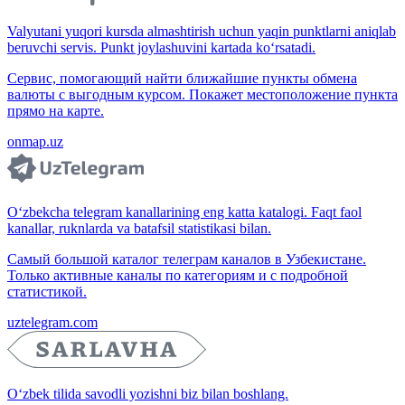
Valyutani yuqori kursda almashtirish uchun yaqin punktlarni aniqlab
beruvchi servis. Punkt joylashuvini kartada ko‘rsatadi.
Сервис, помогающий найти ближайшие пункты обмена
валюты с выгодным курсом. Покажет местоположение пункта
прямо на карте.
onmap.uz
O‘zbekcha telegram kanallarining eng katta katalogi. Faqt faol
kanallar, ruknlarda va batafsil statistikasi bilan.
Самый большой каталог телеграм каналов в Узбекистане.
Только активные каналы по категориям и с подробной
статистикой.
uztelegram.com
O‘zbek tilida savodli yozishni biz bilan boshlang.