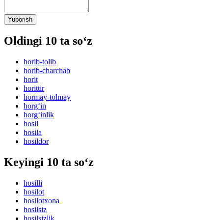
Yuborish
Oldingi 10 ta so‘z
horib-tolib
horib-charchab
horit
horittir
hormay-tolmay
horg‘in
horg‘inlik
hosil
hosila
hosildor
Keyingi 10 ta so‘z
hosilli
hosilot
hosilotxona
hosilsiz
hosilsizlik