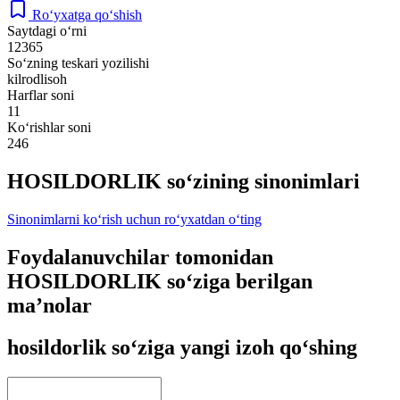
Ro‘yxatga qo‘shish
Saytdagi o‘rni
12365
So‘zning teskari yozilishi
kilrodlisoh
Harflar soni
11
Ko‘rishlar soni
246
HOSILDORLIK so‘zining sinonimlari
Sinonimlarni ko‘rish uchun ro‘yxatdan o‘ting
Foydalanuvchilar tomonidan
HOSILDORLIK so‘ziga berilgan
ma’nolar
hosildorlik so‘ziga yangi izoh qo‘shing