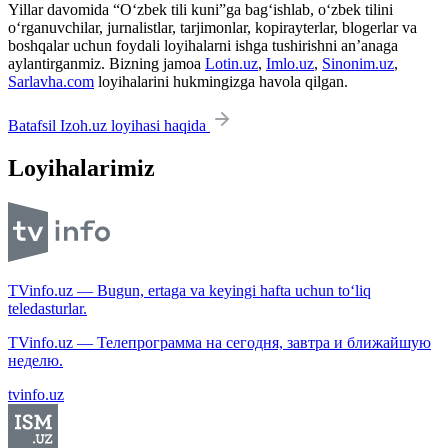
Yillar davomida “O‘zbek tili kuni”ga bag‘ishlab, o‘zbek tilini
o‘rganuvchilar, jurnalistlar, tarjimonlar, kopirayterlar, blogerlar va
boshqalar uchun foydali loyihalarni ishga tushirishni an’anaga
aylantirganmiz. Bizning jamoa
Lotin.uz
,
Imlo.uz
,
Sinonim.uz
,
Sarlavha.com
loyihalarini hukmingizga havola qilgan.
Batafsil Izoh.uz loyihasi haqida
Loyihalarimiz
TVinfo.uz — Bugun, ertaga va keyingi hafta uchun to‘liq
teledasturlar.
TVinfo.uz — Телепрограмма на сегодня, завтра и ближайшую
неделю.
tvinfo.uz