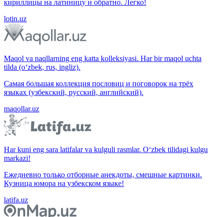
кириллицы на латиницу и обратно. Легко!
lotin.uz
Maqol va naqllarning eng katta kolleksiyasi. Har bir maqol uchta
tilda (o‘zbek, rus, ingliz).
Самая большая коллекция пословиц и поговорок на трёх
языках (узбекский, русский, английский).
maqollar.uz
Har kuni eng sara latifalar va kulguli rasmlar. O‘zbek tilidagi kulgu
markazi!
Ежедневно только отборные анекдоты, смешные картинки.
Кузница юмора на узбекском языке!
latifa.uz