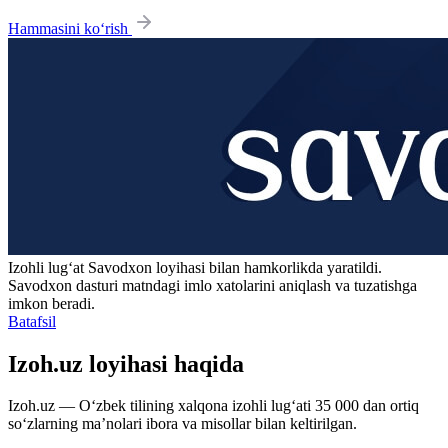
Hammasini ko‘rish
Izohli lugʻat
Savodxon
loyihasi bilan hamkorlikda yaratildi.
Savodxon dasturi matndagi imlo xatolarini aniqlash va tuzatishga
imkon beradi.
Batafsil
Izoh.uz loyihasi haqida
Izoh.uz — O‘zbek tilining xalqona izohli lug‘ati 35 000 dan ortiq
so‘zlarning ma’nolari ibora va misollar bilan keltirilgan.