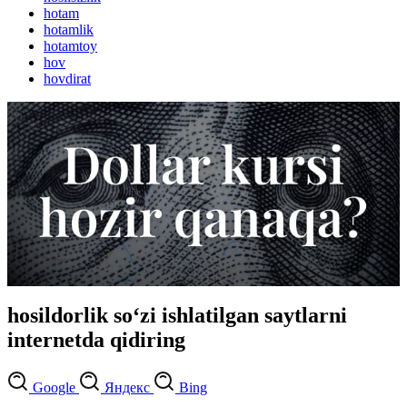
hotam
hotamlik
hotamtoy
hov
hovdirat
hosildorlik so‘zi ishlatilgan saytlarni
internetda qidiring
Google
Яндекс
Bing