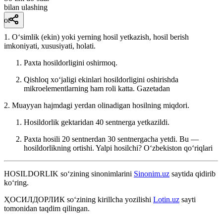
bilan ulashing
ot
1. Oʻsimlik (ekin) yoki yerning hosil yetkazish, hosil berish
imkoniyati, xususiyati, holati.
Paxta hosildorligini oshirmoq.
Qishloq xoʻjaligi ekinlari hosildorligini oshirishda
mikroelementlarning ham roli katta.
Gazetadan
2. Muayyan hajmdagi yerdan olinadigan hosilning miqdori.
Hosildorlik gektaridan 40 sentnerga yetkazildi.
Paxta hosili 20 sentnerdan 30 sentnergacha yetdi. Bu —
hosildorlikning ortishi. Yalpi hosilchi?
Oʻzbekiston qoʻriqlari
HOSILDORLIK
so‘zining sinonimlarini
Sinonim.uz
saytida qidirib
ko‘ring.
ҲОСИЛДОРЛИК
so‘zining kirillcha yozilishi
Lotin.uz
sayti
tomonidan taqdim qilingan.