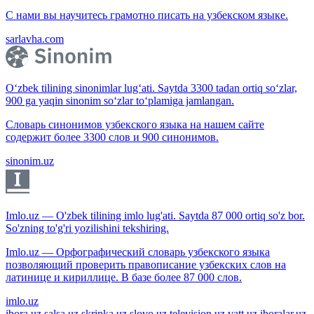
С нами вы научитесь грамотно писать на узбекском языке.
sarlavha.com
O‘zbek tilining sinonimlar lug‘ati. Saytda 3300 tadan ortiq so‘zlar,
900 ga yaqin sinonim so‘zlar to‘plamiga jamlangan.
Словарь синонимов узбекского языка на нашем сайте
содержит более 3300 слов и 900 синонимов.
sinonim.uz
Imlo.uz — O'zbek tilining imlo lug'ati. Saytda 87 000 ortiq so'z bor.
So'zning to'g'ri yozilishini tekshiring.
Imlo.uz — Орфографический словарь узбекского языка
позволяющий проверить правописание узбекских слов на
латинице и кириллице. В базе более 87 000 слов.
imlo.uz
ibora.uz
salsa.uz
skripka.uz
slovo.uz
television.uz
vatt.uz
iboralar.uz