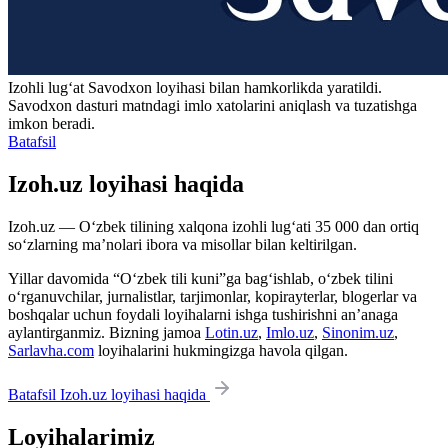
Izohli lugʻat
Savodxon
loyihasi bilan hamkorlikda yaratildi.
Savodxon dasturi matndagi imlo xatolarini aniqlash va tuzatishga
imkon beradi.
Batafsil
Izoh.uz loyihasi haqida
Izoh.uz — O‘zbek tilining xalqona izohli lug‘ati 35 000 dan ortiq
so‘zlarning ma’nolari ibora va misollar bilan keltirilgan.
Yillar davomida “O‘zbek tili kuni”ga bag‘ishlab, o‘zbek tilini
o‘rganuvchilar, jurnalistlar, tarjimonlar, kopirayterlar, blogerlar va
boshqalar uchun foydali loyihalarni ishga tushirishni an’anaga
aylantirganmiz. Bizning jamoa
Lotin.uz
,
Imlo.uz
,
Sinonim.uz
,
Sarlavha.com
loyihalarini hukmingizga havola qilgan.
Batafsil Izoh.uz loyihasi haqida
Loyihalarimiz