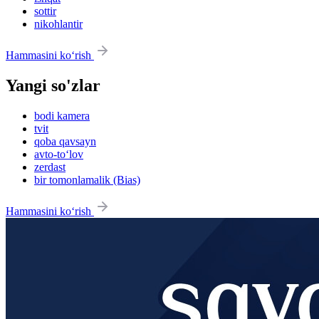
sottir
nikohlantir
Hammasini ko‘rish
Yangi so'zlar
bodi kamera
tvit
qoba qavsayn
avto-to‘lov
zerdast
bir tomonlamalik (Bias)
Hammasini ko‘rish