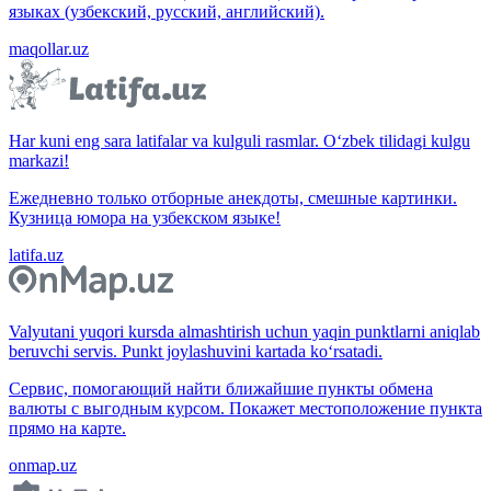
языках (узбекский, русский, английский).
maqollar.uz
Har kuni eng sara latifalar va kulguli rasmlar. O‘zbek tilidagi kulgu
markazi!
Ежедневно только отборные анекдоты, смешные картинки.
Кузница юмора на узбекском языке!
latifa.uz
Valyutani yuqori kursda almashtirish uchun yaqin punktlarni aniqlab
beruvchi servis. Punkt joylashuvini kartada ko‘rsatadi.
Сервис, помогающий найти ближайшие пункты обмена
валюты с выгодным курсом. Покажет местоположение пункта
прямо на карте.
onmap.uz