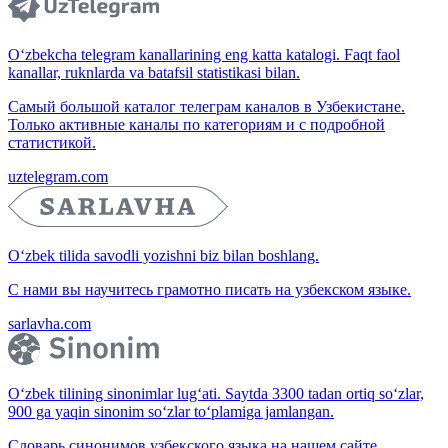
O‘zbekcha telegram kanallarining eng katta katalogi. Faqt faol
kanallar, ruknlarda va batafsil statistikasi bilan.
Самый большой каталог телеграм каналов в Узбекистане.
Только активные каналы по категориям и с подробной
статистикой.
uztelegram.com
O‘zbek tilida savodli yozishni biz bilan boshlang.
С нами вы научитесь грамотно писать на узбекском языке.
sarlavha.com
O‘zbek tilining sinonimlar lug‘ati. Saytda 3300 tadan ortiq so‘zlar,
900 ga yaqin sinonim so‘zlar to‘plamiga jamlangan.
Словарь синонимов узбекского языка на нашем сайте