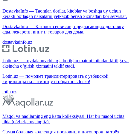
DostavkaInfo — Taomlar, dorilar, kitoblar va boshqa uy uchun
kerakli bo‘lagan narsalarni yetkazib berish xizmatlari bor servislar.
DostavkaInfo — Каталог сервисов, предлагающих доставку
еды, лекарств, книг и товаров для дома.
dostavkainfo.uz
Lotin.uz — foydalanuvchilarga berilgan matnni lotindan kirillga va
aksincha o‘girish xizmatini taklif etadi.
Lotin.uz — поможет транслитерировать с узбекской
кириллицы на латиницу и обратно. Легко!
lotin.uz
Maqol va naqllarning eng katta kolleksiyasi. Har bir maqol uchta
tilda (o‘zbek, rus, ingliz).
Самая большая коллекция пословиц и поговорок на трёх