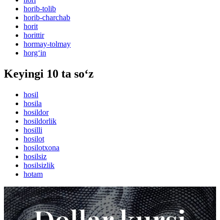
horib-tolib
horib-charchab
horit
horittir
hormay-tolmay
horg‘in
Keyingi 10 ta so‘z
hosil
hosila
hosildor
hosildorlik
hosilli
hosilot
hosilotxona
hosilsiz
hosilsizlik
hotam