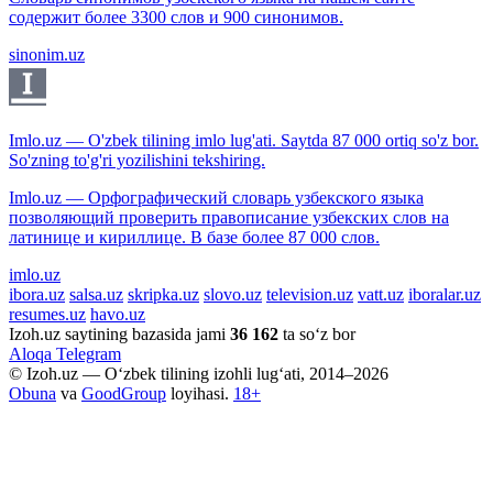
содержит более 3300 слов и 900 синонимов.
sinonim.uz
Imlo.uz — O'zbek tilining imlo lug'ati. Saytda 87 000 ortiq so'z bor.
So'zning to'g'ri yozilishini tekshiring.
Imlo.uz — Орфографический словарь узбекского языка
позволяющий проверить правописание узбекских слов на
латинице и кириллице. В базе более 87 000 слов.
imlo.uz
ibora.uz
salsa.uz
skripka.uz
slovo.uz
television.uz
vatt.uz
iboralar.uz
resumes.uz
havo.uz
Izoh.uz saytining bazasida jami
36 162
ta so‘z bor
Aloqa
Telegram
© Izoh.uz — O‘zbek tilining izohli lug‘ati, 2014–2026
Obuna
va
GoodGroup
loyihasi.
18+