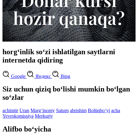
horg‘inlik so‘zi ishlatilgan saytlarni
internetda qidiring
Google
Яндекс
Bing
Siz uchun qiziq bo‘lishi mumkin bo‘lgan
so‘zlar
achimtir
Uran
Marg‘inoniy
Saturn
abrishim
Boltiqbo‘yi
acha
Yevrokomissiya
Merkuriy
Alifbo bo‘yicha