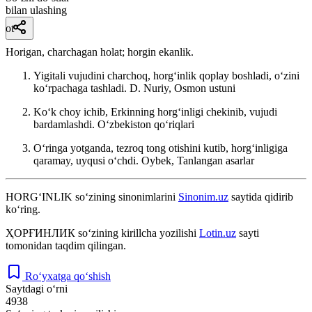
bilan ulashing
ot
Horigan, charchagan holat; horgin ekanlik.
Yigitali vujudini charchoq, horgʻinlik qoplay boshladi, oʻzini
koʻrpachaga tashladi.
D. Nuriy, Osmon ustuni
Koʻk choy ichib, Erkinning horgʻinligi chekinib, vujudi
bardamlashdi.
Oʻzbekiston qoʻriqlari
Oʻringa yotganda, tezroq tong otishini kutib, horgʻinligiga
qaramay, uyqusi oʻchdi.
Oybek, Tanlangan asarlar
HORG‘INLIK
so‘zining sinonimlarini
Sinonim.uz
saytida qidirib
ko‘ring.
ҲОРҒИНЛИК
so‘zining kirillcha yozilishi
Lotin.uz
sayti
tomonidan taqdim qilingan.
Ro‘yxatga qo‘shish
Saytdagi o‘rni
4938