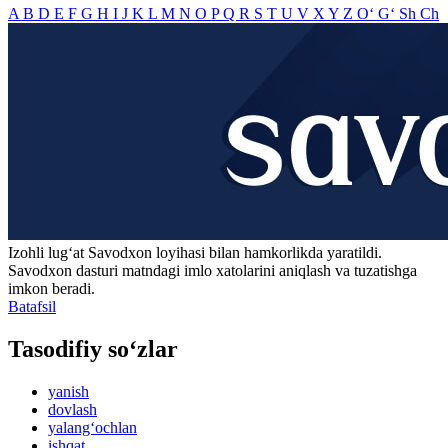
A
B
D
E
F
G
H
I
J
K
L
M
N
O
P
Q
R
S
T
U
V
X
Y
Z
O‘
G‘
Sh
Ch
Izohli lugʻat
Savodxon
loyihasi bilan hamkorlikda yaratildi.
Savodxon dasturi matndagi imlo xatolarini aniqlash va tuzatishga
imkon beradi.
Batafsil
Tasodifiy so‘zlar
yanish
dovlash
yalang‘ochlan
ishqat