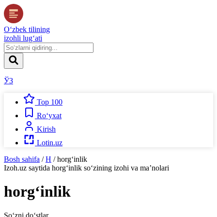
O‘zbek tilining
izohli lug‘ati
ЎЗ
Top 100
Ro‘yxat
Kirish
Lotin.uz
Bosh sahifa
/
H
/
horg‘inlik
Izoh.uz
saytida
horg‘inlik
so‘zining izohi va ma’nolari
horg‘inlik
So‘zni do‘stlar