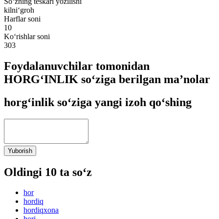
So‘zning teskari yozilishi
kilni‘groh
Harflar soni
10
Ko‘rishlar soni
303
Foydalanuvchilar tomonidan
HORG‘INLIK so‘ziga berilgan ma’nolar
horg‘inlik so‘ziga yangi izoh qo‘shing
Yuborish
Oldingi 10 ta so‘z
hor
hordiq
hordiqxona
hori