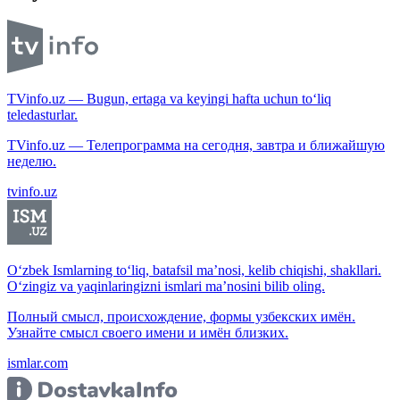
TVinfo.uz — Bugun, ertaga va keyingi hafta uchun to‘liq
teledasturlar.
TVinfo.uz — Телепрограмма на сегодня, завтра и ближайшую
неделю.
tvinfo.uz
O‘zbek Ismlarning to‘liq, batafsil ma’nosi, kelib chiqishi, shakllari.
O‘zingiz va yaqinlaringizni ismlari ma’nosini bilib oling.
Полный смысл, происхождение, формы узбекских имён.
Узнайте смысл своего имени и имён близких.
ismlar.com