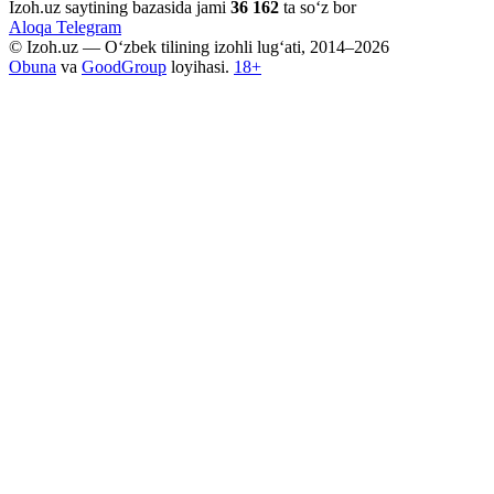
Izoh.uz saytining bazasida jami
36 162
ta so‘z bor
Aloqa
Telegram
© Izoh.uz — O‘zbek tilining izohli lug‘ati, 2014–2026
Obuna
va
GoodGroup
loyihasi.
18+