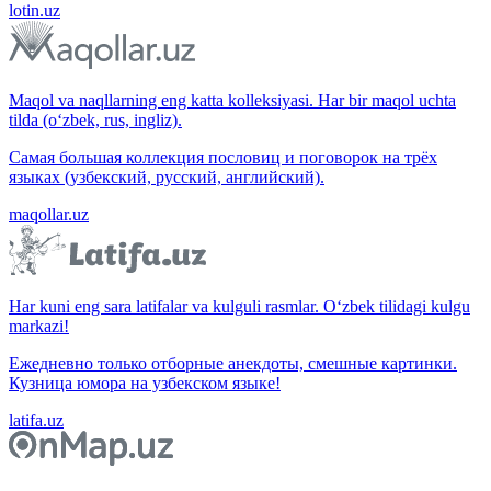
lotin.uz
Maqol va naqllarning eng katta kolleksiyasi. Har bir maqol uchta
tilda (o‘zbek, rus, ingliz).
Самая большая коллекция пословиц и поговорок на трёх
языках (узбекский, русский, английский).
maqollar.uz
Har kuni eng sara latifalar va kulguli rasmlar. O‘zbek tilidagi kulgu
markazi!
Ежедневно только отборные анекдоты, смешные картинки.
Кузница юмора на узбекском языке!
latifa.uz