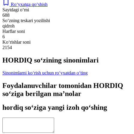
Ro‘yxatga qo‘shish
Saytdagi o‘rni
688
So‘zning teskari yozilishi
qidroh
Harflar soni
6
Ko‘rishlar soni
2154
HORDIQ so‘zining sinonimlari
Sinonimlarni ko‘rish uchun ro‘yxatdan o‘ting
Foydalanuvchilar tomonidan HORDIQ
so‘ziga berilgan ma’nolar
hordiq so‘ziga yangi izoh qo‘shing