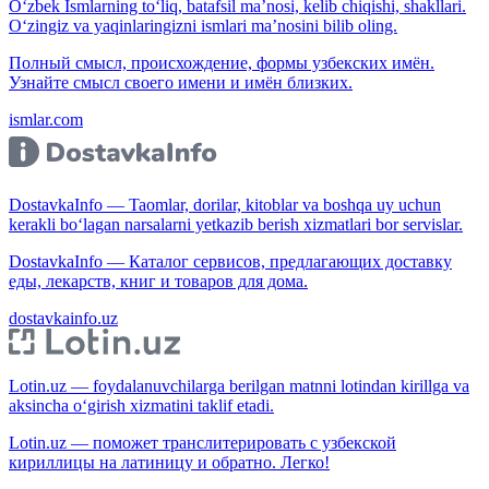
O‘zbek Ismlarning to‘liq, batafsil ma’nosi, kelib chiqishi, shakllari.
O‘zingiz va yaqinlaringizni ismlari ma’nosini bilib oling.
Полный смысл, происхождение, формы узбекских имён.
Узнайте смысл своего имени и имён близких.
ismlar.com
DostavkaInfo — Taomlar, dorilar, kitoblar va boshqa uy uchun
kerakli bo‘lagan narsalarni yetkazib berish xizmatlari bor servislar.
DostavkaInfo — Каталог сервисов, предлагающих доставку
еды, лекарств, книг и товаров для дома.
dostavkainfo.uz
Lotin.uz — foydalanuvchilarga berilgan matnni lotindan kirillga va
aksincha o‘girish xizmatini taklif etadi.
Lotin.uz — поможет транслитерировать с узбекской
кириллицы на латиницу и обратно. Легко!