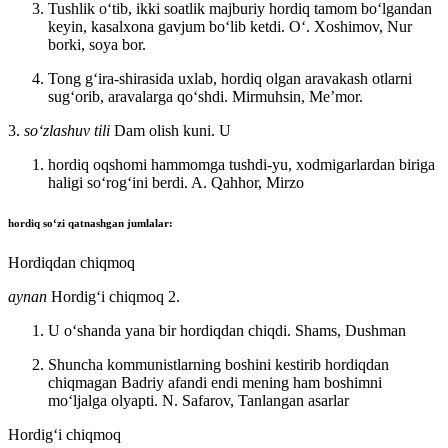
Tushlik oʻtib, ikki soatlik majburiy hordiq tamom boʻlgandan
keyin, kasalxona gavjum boʻlib ketdi.
Oʻ. Xoshimov, Nur
borki, soya bor.
Tong gʻira-shirasida uxlab, hordiq olgan aravakash otlarni
sugʻorib, aravalarga qoʻshdi.
Mirmuhsin, Meʼmor.
3.
so‘zlashuv tili
Dam olish kuni. U
hordiq oqshomi hammomga tushdi-yu, xodmigarlardan biriga
haligi soʻrogʻini berdi.
A. Qahhor, Mirzo
hordiq
soʻzi qatnashgan jumlalar:
Hordiqdan chiqmoq
aynan
Hordigʻi chiqmoq 2.
U oʻshanda yana bir hordiqdan chiqdi. Shams,
Dushman
Shuncha kommunistlarning boshini kestirib hordiqdan
chiqmagan Badriy afandi endi mening ham boshimni
moʻljalga olyapti.
N. Safarov, Tanlangan asarlar
Hordigʻi chiqmoq