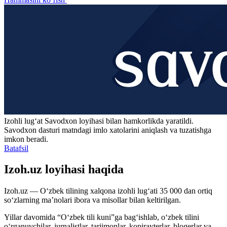
Izohli lugʻat
Savodxon
loyihasi bilan hamkorlikda yaratildi.
Savodxon dasturi matndagi imlo xatolarini aniqlash va tuzatishga
imkon beradi.
Batafsil
Izoh.uz loyihasi haqida
Izoh.uz — O‘zbek tilining xalqona izohli lug‘ati 35 000 dan ortiq
so‘zlarning ma’nolari ibora va misollar bilan keltirilgan.
Yillar davomida “O‘zbek tili kuni”ga bag‘ishlab, o‘zbek tilini
o‘rganuvchilar, jurnalistlar, tarjimonlar, kopirayterlar, blogerlar va