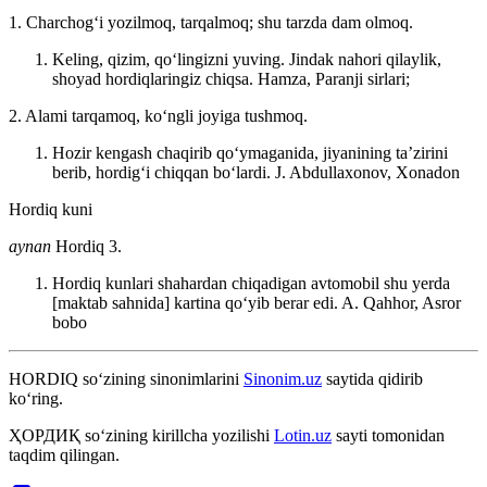
1. Charchogʻi yozilmoq, tarqalmoq; shu tarzda dam olmoq.
Keling, qizim, qoʻlingizni yuving. Jindak nahori qilaylik,
shoyad hordiqlaringiz chiqsa.
Hamza, Paranji sirlari;
2. Alami tarqamoq, koʻngli joyiga tushmoq.
Hozir kengash chaqirib qoʻymaganida, jiyanining taʼzirini
berib, hordigʻi chiqqan boʻlardi.
J. Abdullaxonov, Xonadon
Hordiq kuni
aynan
Hordiq 3.
Hordiq kunlari shahardan chiqadigan avtomobil shu yerda
[maktab sahnida] kartina qoʻyib berar edi.
A. Qahhor, Asror
bobo
HORDIQ
so‘zining sinonimlarini
Sinonim.uz
saytida qidirib
ko‘ring.
ҲОРДИҚ
so‘zining kirillcha yozilishi
Lotin.uz
sayti tomonidan
taqdim qilingan.