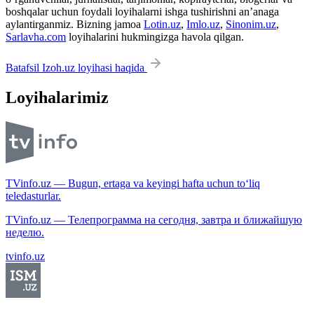
boshqalar uchun foydali loyihalarni ishga tushirishni an’anaga
aylantirganmiz. Bizning jamoa
Lotin.uz
,
Imlo.uz
,
Sinonim.uz
,
Sarlavha.com
loyihalarini hukmingizga havola qilgan.
Batafsil Izoh.uz loyihasi haqida
Loyihalarimiz
TVinfo.uz — Bugun, ertaga va keyingi hafta uchun to‘liq
teledasturlar.
TVinfo.uz — Телепрограмма на сегодня, завтра и ближайшую
неделю.
tvinfo.uz