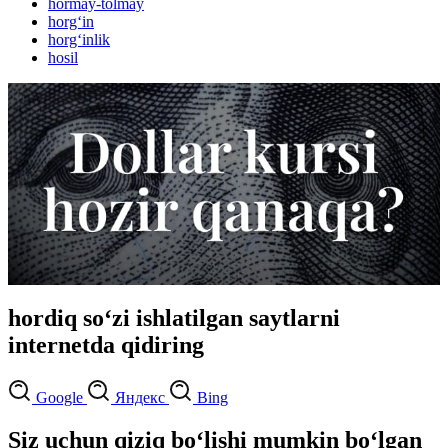
hormay-tolmay
horg‘in
horg‘inlik
hosil
hordiq so‘zi ishlatilgan saytlarni
internetda qidiring
Google
Яндекс
Bing
Siz uchun qiziq bo‘lishi mumkin bo‘lgan