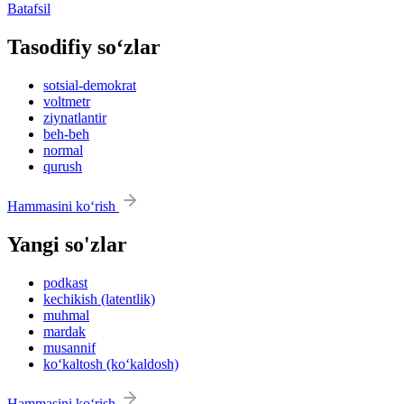
Batafsil
Tasodifiy so‘zlar
sotsial-demokrat
voltmetr
ziynatlantir
beh-beh
normal
qurush
Hammasini ko‘rish
Yangi so'zlar
podkast
kechikish (latentlik)
muhmal
mardak
musannif
ko‘kaltosh (ko‘kaldosh)
Hammasini ko‘rish