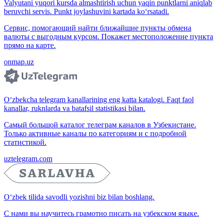
Valyutani yuqori kursda almashtirish uchun yaqin punktlarni aniqlab
beruvchi servis. Punkt joylashuvini kartada ko‘rsatadi.
Сервис, помогающий найти ближайшие пункты обмена
валюты с выгодным курсом. Покажет местоположение пункта
прямо на карте.
onmap.uz
O‘zbekcha telegram kanallarining eng katta katalogi. Faqt faol
kanallar, ruknlarda va batafsil statistikasi bilan.
Самый большой каталог телеграм каналов в Узбекистане.
Только активные каналы по категориям и с подробной
статистикой.
uztelegram.com
O‘zbek tilida savodli yozishni biz bilan boshlang.
С нами вы научитесь грамотно писать на узбекском языке.