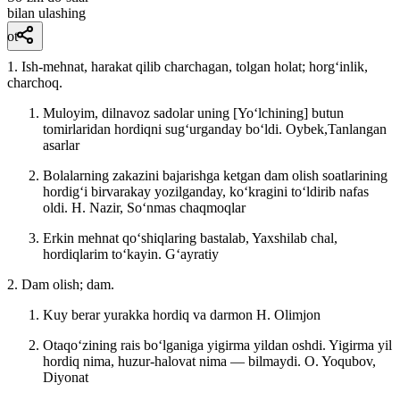
bilan ulashing
ot
1. Ish-mehnat, harakat qilib charchagan, tolgan holat; horgʻinlik,
charchoq.
Muloyim, dilnavoz sadolar uning [Yoʻlchining] butun
tomirlaridan hordiqni sugʻurganday boʻldi.
Oybek,Tanlangan
asarlar
Bolalarning zakazini bajarishga ketgan dam olish soatlarining
hordigʻi birvarakay yozilganday, koʻkragini toʻldirib nafas
oldi.
H. Nazir, Soʻnmas chaqmoqlar
Erkin mehnat qoʻshiqlaring bastalab, Yaxshilab chal,
hordiqlarim toʻkayin.
Gʻayratiy
2. Dam olish; dam.
Kuy berar yurakka hordiq va darmon
H. Olimjon
Otaqoʻzining rais boʻlganiga yigirma yildan oshdi. Yigirma yil
hordiq nima, huzur-halovat nima — bilmaydi.
O. Yoqubov,
Diyonat