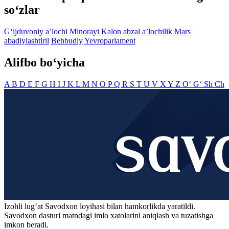
so‘zlar
G‘ijduvoniy
aʼlochi
Minorayi Kalon
abzal
aʼlochilik
Mars
abadiylashtiril
Behbudiy
Yevroparlament
Alifbo bo‘yicha
A
B
D
E
F
G
H
I
J
K
L
M
N
O
P
Q
R
S
T
U
V
X
Y
Z
O‘
G‘
Sh
Ch
Izohli lugʻat
Savodxon
loyihasi bilan hamkorlikda yaratildi.
Savodxon dasturi matndagi imlo xatolarini aniqlash va tuzatishga
imkon beradi.