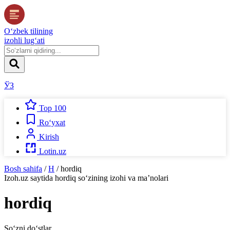
O‘zbek tilining
izohli lug‘ati
ЎЗ
Top 100
Ro‘yxat
Kirish
Lotin.uz
Bosh sahifa
/
H
/
hordiq
Izoh.uz
saytida
hordiq
so‘zining izohi va ma’nolari
hordiq
So‘zni do‘stlar