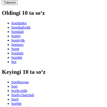
Yuborish
Oldingi 10 ta so‘z
homilador
homiladorlik
homilali
homiy
homiylik
homuza
hopit
hopitish
hopittir
hor
Keyingi 10 ta so‘z
hordiqxona
hori
horib-tolib
horib-charchab
horit
horittir