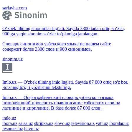
sarlavha.com
O‘zbek tilining sinonimlar lug‘ati. Saytda 3300 tadan ortiq so‘zlar,
900 ga yaqin sinonim so‘zlar to‘plamiga jamlangan.
Словарь синонимов узбекского языка на нашем сайте
содержит более 3300 слов и 900 синонимов.
sinonim.uz
Imlo.uz — O'zbek tilining imlo lug'ati. Saytda 87 000 ortiq so'z bor.
So'zning to'g'ri yozilishini tekshiring.
Imlo.uz — Орфографический словарь узбекского языка
позволяющий проверить правописание узбекских слов на
латинице и кириллице. В базе более 87 000 слов.
imlo.uz
ibora.uz
salsa.uz
skripka.uz
slovo.uz
television.uz
vatt.uz
iboralar.uz
resumes.uz
havo.uz