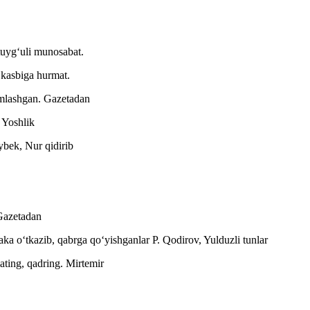
tuygʻuli munosabat.
 kasbiga hurmat.
amlashgan.
Gazetadan
.
Yoshlik
bek, Nur qidirib
Gazetadan
raka oʻtkazib, qabrga qoʻyishganlar
P. Qodirov, Yulduzli tunlar
ating, qadring.
Mirtemir