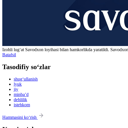
Izohli lugʻat
Savodxon
loyihasi bilan hamkorlikda yaratildi. Savodxon
Batafsil
Tasodifiy so‘zlar
shug‘ullanish
lyuk
jiy
minbaʼd
dehlilik
istehkom
Hammasini ko‘rish