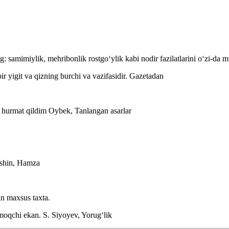
ng: samimiylik, mehribonlik rostgoʻylik kabi nodir fazilatlarini oʻzi-da 
bir yigit va qizning burchi va vazifasidir.
Gazetadan
i hurmat qildim
Oybek, Tanlangan asarlar
shin, Hamza
an maxsus taxta.
hmoqchi ekan.
S. Siyoyev, Yorugʻlik