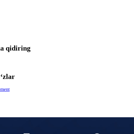
da qidiring
‘zlar
ement