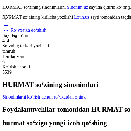
HURMAT
so‘zining sinonimlarini
Sinonim.uz
saytida qidirib ko‘ring.
ҲУРМАТ
so‘zining kirillcha yozilishi
Lotin.uz
sayti tomonidan taqdi
Ro‘yxatga qo‘shish
Saytdagi o‘rni
414
So‘zning teskari yozilishi
tamruh
Harflar soni
6
Ko‘rishlar soni
5539
HURMAT so‘zining sinonimlari
Sinonimlarni ko‘rish uchun ro‘yxatdan o‘ting
Foydalanuvchilar tomonidan HURMAT so‘z
hurmat so‘ziga yangi izoh qo‘shing