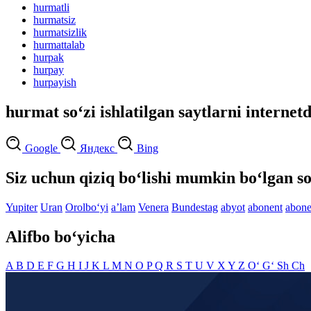
hurmatli
hurmatsiz
hurmatsizlik
hurmattalab
hurpak
hurpay
hurpayish
hurmat so‘zi ishlatilgan saytlarni internet
Google
Яндекс
Bing
Siz uchun qiziq bo‘lishi mumkin bo‘lgan so
Yupiter
Uran
Orolbo‘yi
aʼlam
Venera
Bundestag
abyot
abonent
abon
Alifbo bo‘yicha
A
B
D
E
F
G
H
I
J
K
L
M
N
O
P
Q
R
S
T
U
V
X
Y
Z
O‘
G‘
Sh
Ch