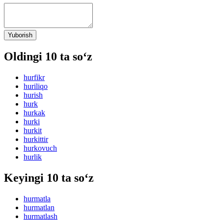
Yuborish
Oldingi 10 ta so‘z
hurfikr
huriliqo
hurish
hurk
hurkak
hurki
hurkit
hurkittir
hurkovuch
hurlik
Keyingi 10 ta so‘z
hurmatla
hurmatlan
hurmatlash