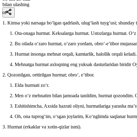
bilan ulashing
ot
1. Kimsa yoki narsaga boʻlgan qadrlash, ulugʻlash tuygʻusi; shunday 
Ota-onaga hurmat. Keksalarga hurmat. Ustozlarga hurmat. Oʻz
Bu oilada oʻzaro hurmat, oʻzaro yordam, obroʻ-eʼtibor mujass
Hurmat insonga mehnat orqali, kamtarlik, halollik orqali keladi
Mehnatga hurmat axloqning eng yuksak dasturlaridan biridir
Oy
2. Qozonilgan, orttirilgan hurmat; obroʻ, eʼtibor.
Elda hurmati zoʻr.
Men oʻz mehnatim bilan jamoada tanildim, hurmat qozondim.
Eshitishimcha, Axsida hazrati oliyni, hurmatlariga yarasha maʼ
Oh, ona tuprogʻim, oʻsgan joylarim, Koʻnglimda saqlanar hurm
3. Hurmat (erkaklar va xotin-qizlar ismi).