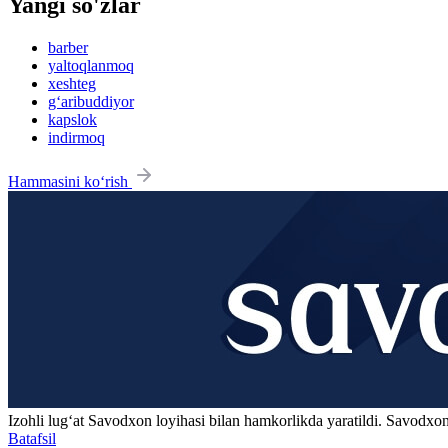
Yangi so'zlar
barber
yaltoqlanmoq
xeshteg
g‘aribuddiyor
kapslok
indirmoq
Hammasini ko‘rish
Izohli lugʻat
Savodxon
loyihasi bilan hamkorlikda yaratildi. Savodxon
Batafsil