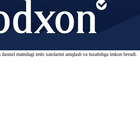
 dasturi matndagi imlo xatolarini aniqlash va tuzatishga imkon beradi.