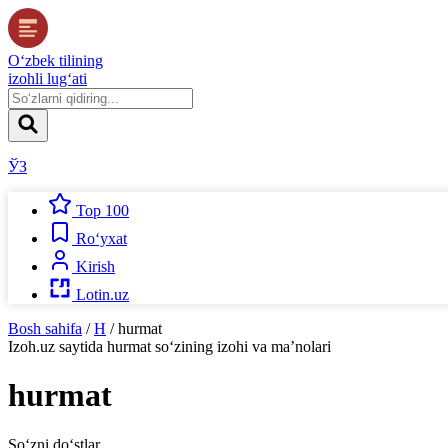
O‘zbek tilining
izohli lug‘ati
ЎЗ
Top 100
Ro‘yxat
Kirish
Lotin.uz
Bosh sahifa
/
H
/
hurmat
Izoh.uz
saytida
hurmat
so‘zining izohi va ma’nolari
hurmat
So‘zni do‘stlar