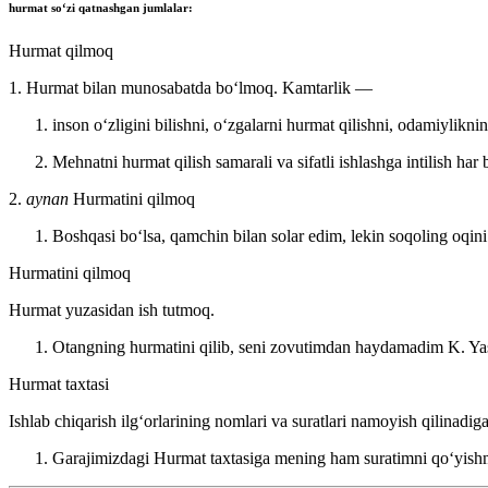
hurmat
soʻzi qatnashgan jumlalar:
Hurmat qilmoq
1. Hurmat bilan munosabatda boʻlmoq. Kamtarlik —
inson oʻzligini bilishni, oʻzgalarni hurmat qilishni, odamiylikni
Mehnatni hurmat qilish samarali va sifatli ishlashga intilish har 
2.
aynan
Hurmatini qilmoq
Boshqasi boʻlsa, qamchin bilan solar edim, lekin soqoling oqin
Hurmatini qilmoq
Hurmat yuzasidan ish tutmoq.
Otangning hurmatini qilib, seni zovutimdan haydamadim
K. Ya
Hurmat taxtasi
Ishlab chiqarish ilgʻorlarining nomlari va suratlari namoyish qilinadig
Garajimizdagi Hurmat taxtasiga mening ham suratimni qoʻyis