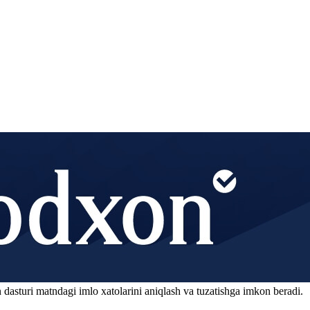
 dasturi matndagi imlo xatolarini aniqlash va tuzatishga imkon beradi.