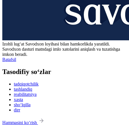
Izohli lugʻat
Savodxon
loyihasi bilan hamkorlikda yaratildi.
Savodxon dasturi matndagi imlo xatolarini aniqlash va tuzatishga
imkon beradi.
Batafsil
Tasodifiy so‘zlar
tadqiqotchilik
tashlandiq
reabilitatsiya
xasta
sho‘lqilla
dirr
Hammasini ko‘rish