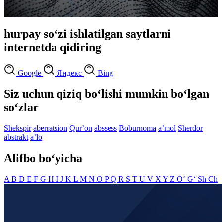
hurpay so‘zi ishlatilgan saytlarni
internetda qidiring
Google
Яндекс
Bing
Siz uchun qiziq bo‘lishi mumkin bo‘lgan
so‘zlar
Shekspir
aberratsion
Qurʼon
abssess
Boburnoma
aʼmol
Sherdor
abstrakt
aʼlo
Alifbo bo‘yicha
A
B
D
E
F
G
H
I
J
K
L
M
N
O
P
Q
R
S
T
U
V
X
Y
Z
O‘
G‘
Sh
Ch