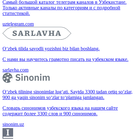
Самый большой каталог телеграм каналов в Узбекистане.
Только активные каналы по категориям и с подробной
статистикой.
uztelegram.com
O‘zbek tilida savodli yozishni biz bilan boshlang.
С нами вы научитесь грамотно писать на узбекском языке.
sarlavha.com
O‘zbek tilining sinonimlar lug‘ati. Saytda 3300 tadan ortiq so‘zlar,
900 ga yaqin sinonim so‘zlar to‘plamiga jamlangan.
Словарь синонимов узбекского языка на нашем сайте
содержит более 3300 слов и 900 синонимов.
sinonim.uz