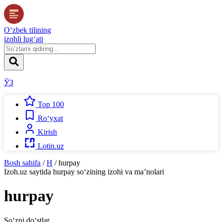
O‘zbek tilining
izohli lug‘ati
ЎЗ
Top 100
Ro‘yxat
Kirish
Lotin.uz
Bosh sahifa
/
H
/
hurpay
Izoh.uz
saytida
hurpay
so‘zining izohi va ma’nolari
hurpay
So‘zni do‘stlar