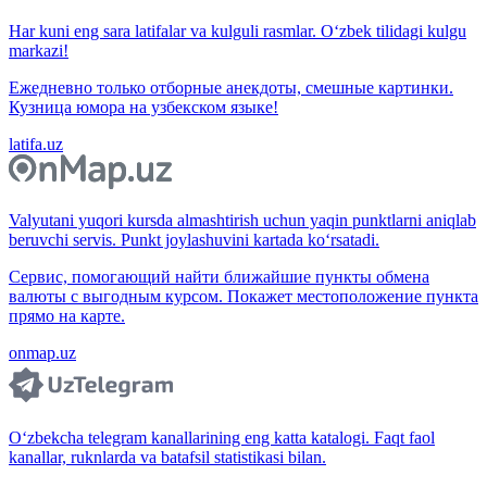
Har kuni eng sara latifalar va kulguli rasmlar. O‘zbek tilidagi kulgu
markazi!
Ежедневно только отборные анекдоты, смешные картинки.
Кузница юмора на узбекском языке!
latifa.uz
Valyutani yuqori kursda almashtirish uchun yaqin punktlarni aniqlab
beruvchi servis. Punkt joylashuvini kartada ko‘rsatadi.
Сервис, помогающий найти ближайшие пункты обмена
валюты с выгодным курсом. Покажет местоположение пункта
прямо на карте.
onmap.uz
O‘zbekcha telegram kanallarining eng katta katalogi. Faqt faol
kanallar, ruknlarda va batafsil statistikasi bilan.