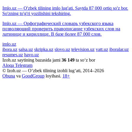
Imlo.uz — O'zbek tilining imlo lug'ati. Saytda 87 000 ortiq so'z bor.
So'zning to'g'ri yozilishini tekshiring.
Imlo.uz — Орфографический словарь узбекского языка
позволяющий проверить правописание узбекских слов на
латинице и кириллице. В базе более 87 000 слов.
imlo.uz
ibora.uz
salsa.uz
skripka.uz
slovo.uz
television.uz
vatt.uz
iboralar.uz
resumes.uz
havo.uz
Izoh.uz saytining bazasida jami
36 149
ta so‘z bor
Aloqa
Telegram
© Izoh.uz — O‘zbek tilining izohli lug‘ati, 2014–2026
Obuna
va
GoodGroup
loyihasi.
18+