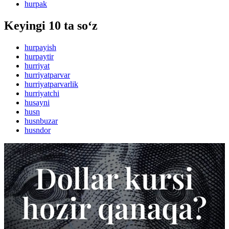
hurpak
Keyingi 10 ta so‘z
hurpayish
hurpaytir
hurriyat
hurriyatparvar
hurriyatparvarlik
hurriyatchi
husayni
husn
husnbuzar
husndor