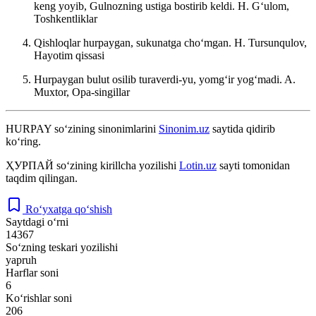
keng yoyib, Gulnozning ustiga bostirib keldi.
H. Gʻulom,
Toshkentliklar
Qishloqlar hurpaygan, sukunatga choʻmgan.
H. Tursunqulov,
Hayotim qissasi
Hurpaygan bulut osilib turaverdi-yu, yomgʻir yogʻmadi.
A.
Muxtor, Opa-singillar
HURPAY
so‘zining sinonimlarini
Sinonim.uz
saytida qidirib
ko‘ring.
ҲУРПАЙ
so‘zining kirillcha yozilishi
Lotin.uz
sayti tomonidan
taqdim qilingan.
Ro‘yxatga qo‘shish
Saytdagi o‘rni
14367
So‘zning teskari yozilishi
yapruh
Harflar soni
6
Ko‘rishlar soni
206