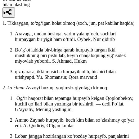
bilan ulashing
fe’l
1. Tikkaygan, toʻzgʻigan holat olmoq (soch, jun, pat kabilar haqida).
Aravaga, undan boshqa, yarim yalangʻoch, sochlari
hurpaygan bir yigit ham oʻtirdi.
Oybek, Nur qidirib
Boʻgʻot labida bir-biriga qarab hurpayib turgan ikki
mushukning biri pishillab, keyin chaqaloqning yigʻisidek
miyovlab yubordi.
S. Ahmad, Hukm
qiz qarasa, ikki musicha hurpayib olib, bir-biri bilan
urishyapti.
Yu. Shomansur, Qora marvarid
2.
koʻchma
Avzoyi buzuq, yoqimsiz qiyofaga kirmoq.
-Ogʻir haqorat bilan tepamga hurpayib kelgan Qoplonbekov,
kuchli qoʻllari bilan yuzimga bir tushirdi, — dedi Poʻlat.
Gʻayratiy, Mening yoshligim.
Ammo Zaynab hurpayib, hech kim bilan soʻzlashmay qoʻyar
edi.
A. Qodiriy, Oʻtgan kunlar
Lobar, jangga hozirlangan xoʻrozday hurpayib, panjalarini