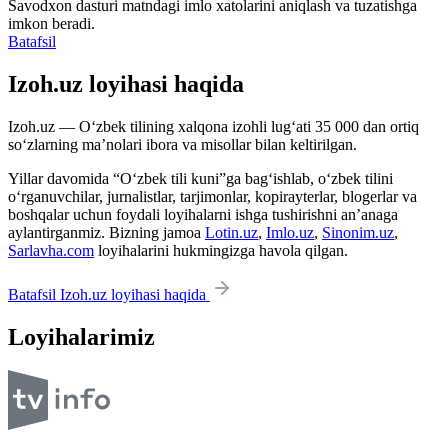
Savodxon dasturi matndagi imlo xatolarini aniqlash va tuzatishga
imkon beradi.
Batafsil
Izoh.uz loyihasi haqida
Izoh.uz — O‘zbek tilining xalqona izohli lug‘ati 35 000 dan ortiq
so‘zlarning ma’nolari ibora va misollar bilan keltirilgan.
Yillar davomida “O‘zbek tili kuni”ga bag‘ishlab, o‘zbek tilini
o‘rganuvchilar, jurnalistlar, tarjimonlar, kopirayterlar, blogerlar va
boshqalar uchun foydali loyihalarni ishga tushirishni an’anaga
aylantirganmiz. Bizning jamoa
Lotin.uz
,
Imlo.uz
,
Sinonim.uz
,
Sarlavha.com
loyihalarini hukmingizga havola qilgan.
Batafsil Izoh.uz loyihasi haqida
Loyihalarimiz