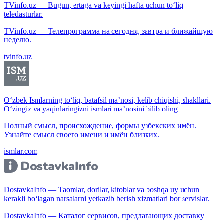
TVinfo.uz — Bugun, ertaga va keyingi hafta uchun to‘liq
teledasturlar.
TVinfo.uz — Телепрограмма на сегодня, завтра и ближайшую
неделю.
tvinfo.uz
O‘zbek Ismlarning to‘liq, batafsil ma’nosi, kelib chiqishi, shakllari.
O‘zingiz va yaqinlaringizni ismlari ma’nosini bilib oling.
Полный смысл, происхождение, формы узбекских имён.
Узнайте смысл своего имени и имён близких.
ismlar.com
DostavkaInfo — Taomlar, dorilar, kitoblar va boshqa uy uchun
kerakli bo‘lagan narsalarni yetkazib berish xizmatlari bor servislar.
DostavkaInfo — Каталог сервисов, предлагающих доставку