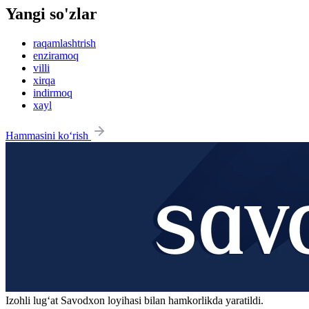
Yangi so'zlar
raqamlashtrish
enziramoq
villi
xirqa
indirmoq
xayl
Hammasini ko‘rish
Izohli lugʻat
Savodxon
loyihasi bilan hamkorlikda yaratildi.