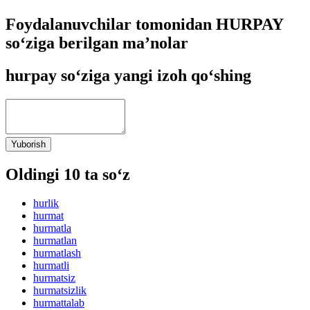
Foydalanuvchilar tomonidan HURPAY
so‘ziga berilgan ma’nolar
hurpay so‘ziga yangi izoh qo‘shing
Yuborish
Oldingi 10 ta so‘z
hurlik
hurmat
hurmatla
hurmatlan
hurmatlash
hurmatli
hurmatsiz
hurmatsizlik
hurmattalab