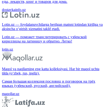
еды, лекарств, книг и товаров для дома.
dostavkainfo.uz
Lotin.uz — foydalanuvchilarga berilgan matnni lotindan kirillga va
aksincha o‘girish xizmatini taklif etadi.
Lotin.uz — поможет транслитерировать с узбекской
кириллицы на латиницу и обратно. Легко!
lotin.uz
Maqol va naqllarning eng katta kolleksiyasi. Har bir maqol uchta
tilda (o‘zbek, rus, ingliz).
Самая большая коллекция пословиц и поговорок на трёх
языках (узбекский, русский, английский).
maqollar.uz