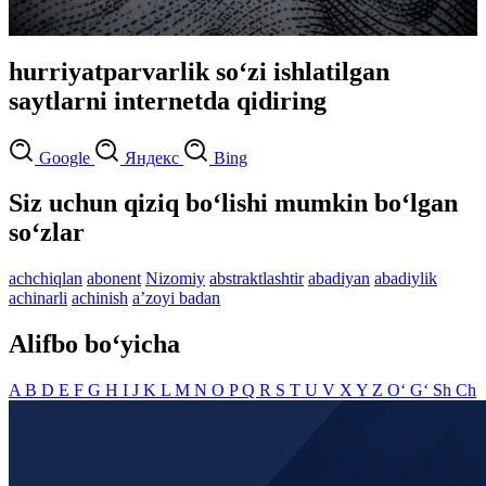
hurriyatparvarlik so‘zi ishlatilgan
saytlarni internetda qidiring
Google
Яндекс
Bing
Siz uchun qiziq bo‘lishi mumkin bo‘lgan
so‘zlar
achchiqlan
abonent
Nizomiy
abstraktlashtir
abadiyan
abadiylik
achinarli
achinish
aʼzoyi badan
Alifbo bo‘yicha
A
B
D
E
F
G
H
I
J
K
L
M
N
O
P
Q
R
S
T
U
V
X
Y
Z
O‘
G‘
Sh
Ch