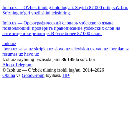
Imlo.uz — O'zbek tilining imlo lug'ati. Saytda 87 000 ortiq so'z bor.
So'zning to'g'ri yozilishini tekshiring.
Imlo.uz — Орфографический словарь узбекского языка
позволяющий проверить правописание узбекских слов на
латинице и кириллице. В базе более 87 000 слов.
imlo.uz
ibora.uz
salsa.uz
skripka.uz
slovo.uz
television.uz
vatt.uz
iboralar.uz
resumes.uz
havo.uz
Izoh.uz saytining bazasida jami
36 149
ta so‘z bor
Aloqa
Telegram
© Izoh.uz — O‘zbek tilining izohli lug‘ati, 2014–2026
Obuna
va
GoodGroup
loyihasi.
18+