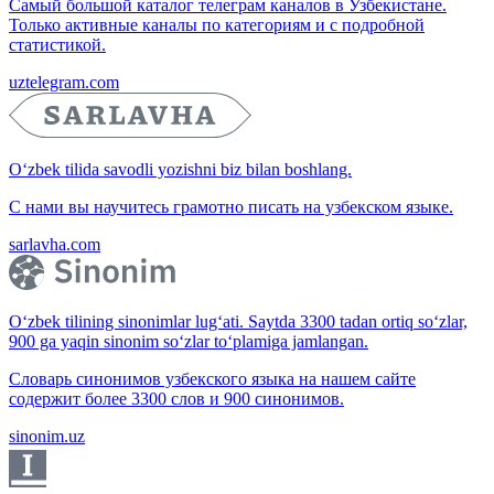
Самый большой каталог телеграм каналов в Узбекистане.
Только активные каналы по категориям и с подробной
статистикой.
uztelegram.com
O‘zbek tilida savodli yozishni biz bilan boshlang.
С нами вы научитесь грамотно писать на узбекском языке.
sarlavha.com
O‘zbek tilining sinonimlar lug‘ati. Saytda 3300 tadan ortiq so‘zlar,
900 ga yaqin sinonim so‘zlar to‘plamiga jamlangan.
Словарь синонимов узбекского языка на нашем сайте
содержит более 3300 слов и 900 синонимов.
sinonim.uz