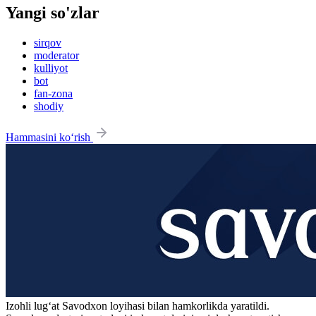
Yangi so'zlar
sirqov
moderator
kulliyot
bot
fan-zona
shodiy
Hammasini ko‘rish
Izohli lugʻat
Savodxon
loyihasi bilan hamkorlikda yaratildi.