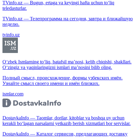
TVinfo.uz — Bugun, ertaga va keyingi hafta uchun to‘liq
teledasturlar.
TVinfo.uz — Телепрограмма на сегодня, завтра и ближайшую
неделю.
tvinfo.uz
O‘zbek Ismlarning to‘liq, batafsil ma’nosi, kelib chiqishi, shakllari.
O‘zingiz va yaqinlaringizni ismlari ma’nosini bilib oling.
Полный смысл, происхождение, формы узбекских имён.
Узнайте смысл своего имени и имён близких.
ismlar.com
DostavkaInfo — Taomlar, dorilar, kitoblar va boshqa uy uchun
kerakli bo‘lagan narsalarni yetkazib berish xizmatlari bor servislar.
DostavkaInfo — Каталог сервисов, предлагающих доставку