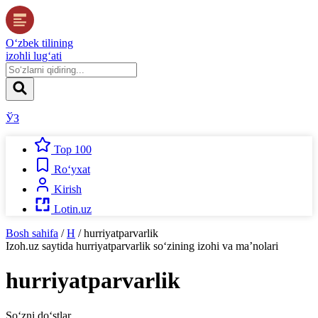
O‘zbek tilining
izohli lug‘ati
ЎЗ
Top 100
Ro‘yxat
Kirish
Lotin.uz
Bosh sahifa
/
H
/
hurriyatparvarlik
Izoh.uz
saytida
hurriyatparvarlik
so‘zining izohi va ma’nolari
hurriyatparvarlik
So‘zni do‘stlar