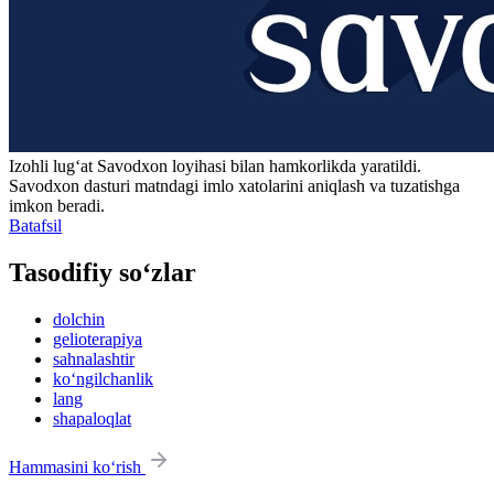
Izohli lugʻat
Savodxon
loyihasi bilan hamkorlikda yaratildi.
Savodxon dasturi matndagi imlo xatolarini aniqlash va tuzatishga
imkon beradi.
Batafsil
Tasodifiy so‘zlar
dolchin
gelioterapiya
sahnalashtir
ko‘ngilchanlik
lang
shapaloqlat
Hammasini ko‘rish