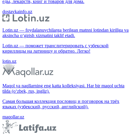
еды, лекарств, книг и товаров для дома.
dostavkainfo.uz
Lotin.uz — foydalanuvchilarga berilgan matnni lotindan kirillga va
aksincha o‘girish xizmatini taklif etadi.
Lotin.uz — поможет транслитерировать с узбекской
кириллицы на латиницу и обратно. Легко!
lotin.uz
Maqol va naqllarning eng katta kolleksiyasi. Har bir maqol uchta
tilda (o‘zbek, rus, ingliz).
Самая большая коллекция пословиц и поговорок на трёх
языках (узбекский, русский, английский).
maqollar.uz