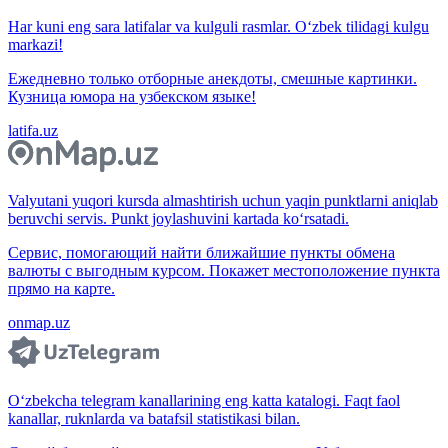
Har kuni eng sara latifalar va kulguli rasmlar. O‘zbek tilidagi kulgu
markazi!
Ежедневно только отборные анекдоты, смешные картинки.
Кузница юмора на узбекском языке!
latifa.uz
Valyutani yuqori kursda almashtirish uchun yaqin punktlarni aniqlab
beruvchi servis. Punkt joylashuvini kartada ko‘rsatadi.
Сервис, помогающий найти ближайшие пункты обмена
валюты с выгодным курсом. Покажет местоположение пункта
прямо на карте.
onmap.uz
O‘zbekcha telegram kanallarining eng katta katalogi. Faqt faol
kanallar, ruknlarda va batafsil statistikasi bilan.