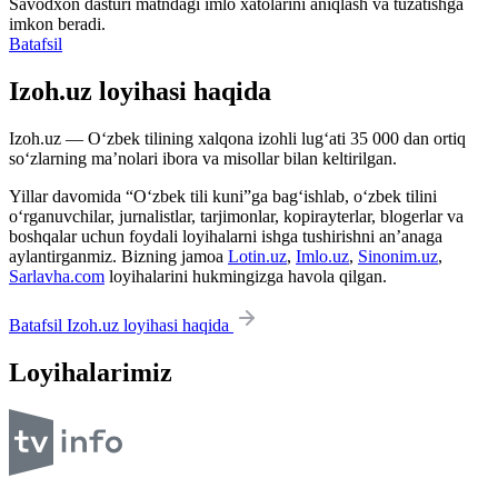
Savodxon dasturi matndagi imlo xatolarini aniqlash va tuzatishga
imkon beradi.
Batafsil
Izoh.uz loyihasi haqida
Izoh.uz — O‘zbek tilining xalqona izohli lug‘ati 35 000 dan ortiq
so‘zlarning ma’nolari ibora va misollar bilan keltirilgan.
Yillar davomida “O‘zbek tili kuni”ga bag‘ishlab, o‘zbek tilini
o‘rganuvchilar, jurnalistlar, tarjimonlar, kopirayterlar, blogerlar va
boshqalar uchun foydali loyihalarni ishga tushirishni an’anaga
aylantirganmiz. Bizning jamoa
Lotin.uz
,
Imlo.uz
,
Sinonim.uz
,
Sarlavha.com
loyihalarini hukmingizga havola qilgan.
Batafsil Izoh.uz loyihasi haqida
Loyihalarimiz