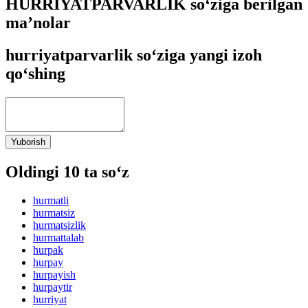
HURRIYATPARVARLIK so‘ziga berilgan
ma’nolar
hurriyatparvarlik so‘ziga yangi izoh
qo‘shing
Yuborish
Oldingi 10 ta so‘z
hurmatli
hurmatsiz
hurmatsizlik
hurmattalab
hurpak
hurpay
hurpayish
hurpaytir
hurriyat