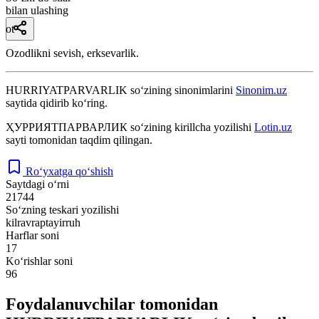
bilan ulashing
ot
Ozodlikni sevish, erksevarlik.
HURRIYATPARVARLIK
so‘zining sinonimlarini
Sinonim.uz
saytida qidirib ko‘ring.
ҲУРРИЯТПАРВАРЛИК
so‘zining kirillcha yozilishi
Lotin.uz
sayti tomonidan taqdim qilingan.
Ro‘yxatga qo‘shish
Saytdagi o‘rni
21744
So‘zning teskari yozilishi
kilravraptayirruh
Harflar soni
17
Ko‘rishlar soni
96
Foydalanuvchilar tomonidan