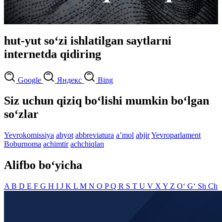
hut-yut so‘zi ishlatilgan saytlarni
internetda qidiring
Google
Яндекс
Bing
Siz uchun qiziq bo‘lishi mumkin bo‘lgan
so‘zlar
Yevrokomissiya
abyot
abbreviatura
aʼmol
abjir
Yevroparlament
Boburnoma
achimtir
achchiqlan
Alifbo bo‘yicha
A
B
D
E
F
G
H
I
J
K
L
M
N
O
P
Q
R
S
T
U
V
X
Y
Z
O‘
G‘
Sh
Ch