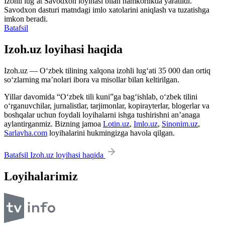
Izohli lugʻat
Savodxon
loyihasi bilan hamkorlikda yaratildi.
Savodxon dasturi matndagi imlo xatolarini aniqlash va tuzatishga
imkon beradi.
Batafsil
Izoh.uz loyihasi haqida
Izoh.uz — O‘zbek tilining xalqona izohli lug‘ati 35 000 dan ortiq
so‘zlarning ma’nolari ibora va misollar bilan keltirilgan.
Yillar davomida “O‘zbek tili kuni”ga bag‘ishlab, o‘zbek tilini
o‘rganuvchilar, jurnalistlar, tarjimonlar, kopirayterlar, blogerlar va
boshqalar uchun foydali loyihalarni ishga tushirishni an’anaga
aylantirganmiz. Bizning jamoa
Lotin.uz
,
Imlo.uz
,
Sinonim.uz
,
Sarlavha.com
loyihalarini hukmingizga havola qilgan.
Batafsil Izoh.uz loyihasi haqida
Loyihalarimiz