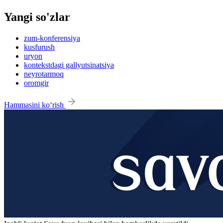
Yangi so'zlar
zum-konferensiya
kusfurush
uryon
kontekstdagi gallyutsinatsiya
neyrotarmoq
oromgir
Hammasini ko‘rish