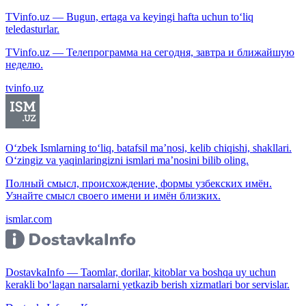
TVinfo.uz — Bugun, ertaga va keyingi hafta uchun to‘liq
teledasturlar.
TVinfo.uz — Телепрограмма на сегодня, завтра и ближайшую
неделю.
tvinfo.uz
O‘zbek Ismlarning to‘liq, batafsil ma’nosi, kelib chiqishi, shakllari.
O‘zingiz va yaqinlaringizni ismlari ma’nosini bilib oling.
Полный смысл, происхождение, формы узбекских имён.
Узнайте смысл своего имени и имён близких.
ismlar.com
DostavkaInfo — Taomlar, dorilar, kitoblar va boshqa uy uchun
kerakli bo‘lagan narsalarni yetkazib berish xizmatlari bor servislar.