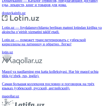
DostavkaInfo — Каталог сервисов, предлагающих доставку
еды, лекарств, книг и товаров для дома.
dostavkainfo.uz
Lotin.uz — foydalanuvchilarga berilgan matnni lotindan kirillga va
aksincha o‘girish xizmatini taklif etadi.
Lotin.uz — поможет транслитерировать с узбекской
кириллицы на латиницу и обратно. Легко!
lotin.uz
Maqol va naqllarning eng katta kolleksiyasi. Har bir maqol uchta
tilda (o‘zbek, rus, ingliz).
Самая большая коллекция пословиц и поговорок на трёх
языках (узбекский, русский, английский).
maqollar.uz