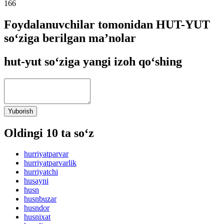
166
Foydalanuvchilar tomonidan HUT-YUT
so‘ziga berilgan ma’nolar
hut-yut so‘ziga yangi izoh qo‘shing
Yuborish
Oldingi 10 ta so‘z
hurriyatparvar
hurriyatparvarlik
hurriyatchi
husayni
husn
husnbuzar
husndor
husnixat