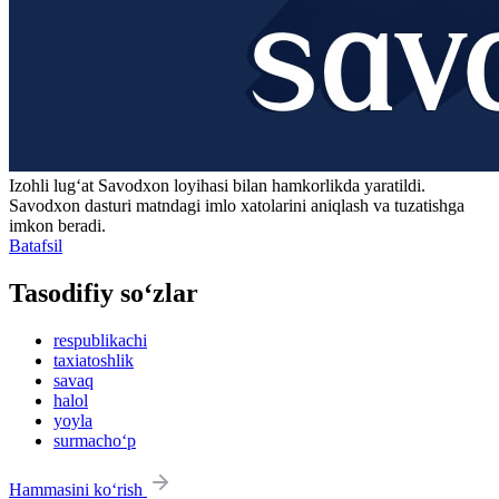
Izohli lugʻat
Savodxon
loyihasi bilan hamkorlikda yaratildi.
Savodxon dasturi matndagi imlo xatolarini aniqlash va tuzatishga
imkon beradi.
Batafsil
Tasodifiy so‘zlar
respublikachi
taxiatoshlik
savaq
halol
yoyla
surmacho‘p
Hammasini ko‘rish