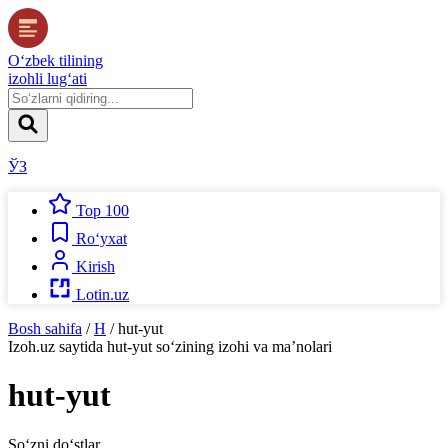
O‘zbek tilining
izohli lug‘ati
ЎЗ
Top 100
Ro‘yxat
Kirish
Lotin.uz
Bosh sahifa
/
H
/
hut-yut
Izoh.uz
saytida
hut-yut
so‘zining izohi va ma’nolari
hut-yut
So‘zni do‘stlar