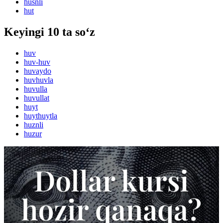
husnli
hut
Keyingi 10 ta so‘z
huv
huv-huv
huvaydo
huvhuvla
huvulla
huvullat
huyt
huythuytla
huznli
huzur