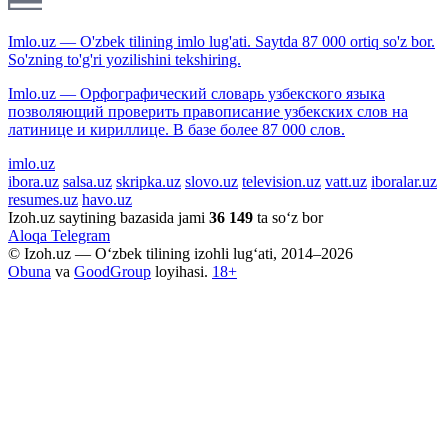
Imlo.uz — O'zbek tilining imlo lug'ati. Saytda 87 000 ortiq so'z bor.
So'zning to'g'ri yozilishini tekshiring.
Imlo.uz — Орфографический словарь узбекского языка
позволяющий проверить правописание узбекских слов на
латинице и кириллице. В базе более 87 000 слов.
imlo.uz
ibora.uz
salsa.uz
skripka.uz
slovo.uz
television.uz
vatt.uz
iboralar.uz
resumes.uz
havo.uz
Izoh.uz saytining bazasida jami
36 149
ta so‘z bor
Aloqa
Telegram
© Izoh.uz — O‘zbek tilining izohli lug‘ati, 2014–2026
Obuna
va
GoodGroup
loyihasi.
18+