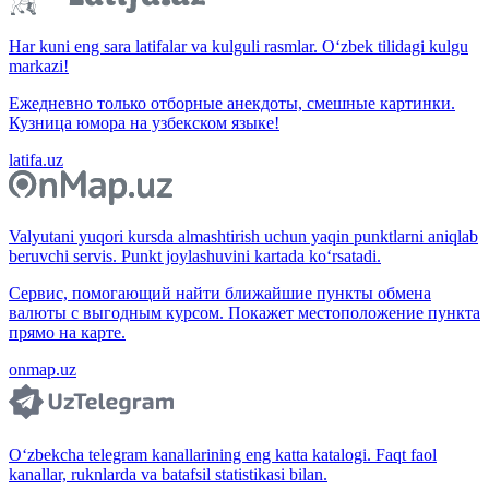
Har kuni eng sara latifalar va kulguli rasmlar. O‘zbek tilidagi kulgu
markazi!
Ежедневно только отборные анекдоты, смешные картинки.
Кузница юмора на узбекском языке!
latifa.uz
Valyutani yuqori kursda almashtirish uchun yaqin punktlarni aniqlab
beruvchi servis. Punkt joylashuvini kartada ko‘rsatadi.
Сервис, помогающий найти ближайшие пункты обмена
валюты с выгодным курсом. Покажет местоположение пункта
прямо на карте.
onmap.uz
O‘zbekcha telegram kanallarining eng katta katalogi. Faqt faol
kanallar, ruknlarda va batafsil statistikasi bilan.