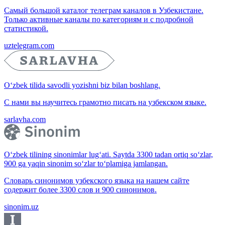
Самый большой каталог телеграм каналов в Узбекистане.
Только активные каналы по категориям и с подробной
статистикой.
uztelegram.com
O‘zbek tilida savodli yozishni biz bilan boshlang.
С нами вы научитесь грамотно писать на узбекском языке.
sarlavha.com
O‘zbek tilining sinonimlar lug‘ati. Saytda 3300 tadan ortiq so‘zlar,
900 ga yaqin sinonim so‘zlar to‘plamiga jamlangan.
Словарь синонимов узбекского языка на нашем сайте
содержит более 3300 слов и 900 синонимов.
sinonim.uz