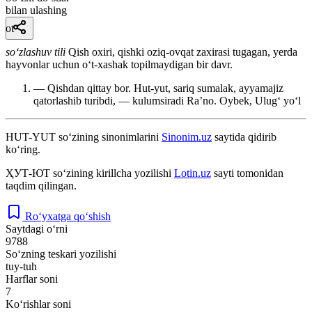
bilan ulashing
ot
so‘zlashuv tili
Qish oxiri, qishki oziq-ovqat zaxirasi tugagan, yerda
hayvonlar uchun oʻt-xashak topilmaydigan bir davr.
— Qishdan qittay bor. Hut-yut, sariq sumalak, ayyamajiz
qatorlashib turibdi, — kulumsiradi Raʼno.
Oybek, Ulugʻ yoʻl
HUT-YUT
so‘zining sinonimlarini
Sinonim.uz
saytida qidirib
ko‘ring.
ҲУТ-ЮТ
so‘zining kirillcha yozilishi
Lotin.uz
sayti tomonidan
taqdim qilingan.
Ro‘yxatga qo‘shish
Saytdagi o‘rni
9788
So‘zning teskari yozilishi
tuy-tuh
Harflar soni
7
Ko‘rishlar soni