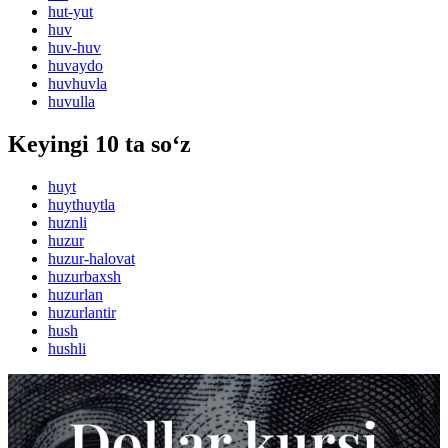
hut-yut
huv
huv-huv
huvaydo
huvhuvla
huvulla
Keyingi 10 ta so‘z
huyt
huythuytla
huznli
huzur
huzur-halovat
huzurbaxsh
huzurlan
huzurlantir
hush
hushli