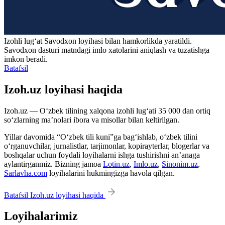
Izohli lugʻat
Savodxon
loyihasi bilan hamkorlikda yaratildi.
Savodxon dasturi matndagi imlo xatolarini aniqlash va tuzatishga
imkon beradi.
Batafsil
Izoh.uz loyihasi haqida
Izoh.uz — O‘zbek tilining xalqona izohli lug‘ati 35 000 dan ortiq
so‘zlarning ma’nolari ibora va misollar bilan keltirilgan.
Yillar davomida “O‘zbek tili kuni”ga bag‘ishlab, o‘zbek tilini
o‘rganuvchilar, jurnalistlar, tarjimonlar, kopirayterlar, blogerlar va
boshqalar uchun foydali loyihalarni ishga tushirishni an’anaga
aylantirganmiz. Bizning jamoa
Lotin.uz
,
Imlo.uz
,
Sinonim.uz
,
Sarlavha.com
loyihalarini hukmingizga havola qilgan.
Batafsil Izoh.uz loyihasi haqida
Loyihalarimiz