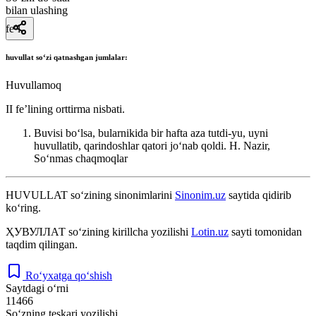
bilan ulashing
fe’l
huvullat
soʻzi qatnashgan jumlalar:
Huvullamoq
II feʼlining orttirma nisbati.
Buvisi boʻlsa, bularnikida bir hafta aza tutdi-yu, uyni
huvullatib, qarindoshlar qatori joʻnab qoldi.
H. Nazir,
Soʻnmas chaqmoqlar
HUVULLAT
so‘zining sinonimlarini
Sinonim.uz
saytida qidirib
ko‘ring.
ҲУВУЛЛАТ
so‘zining kirillcha yozilishi
Lotin.uz
sayti tomonidan
taqdim qilingan.
Ro‘yxatga qo‘shish
Saytdagi o‘rni
11466
So‘zning teskari yozilishi