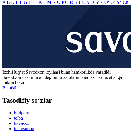
A
B
D
E
F
G
H
I
J
K
L
M
N
O
P
Q
R
S
T
U
V
X
Y
Z
O‘
G‘
Sh
Ch
Izohli lugʻat
Savodxon
loyihasi bilan hamkorlikda yaratildi.
Savodxon dasturi matndagi imlo xatolarini aniqlash va tuzatishga
imkon beradi.
Batafsil
Tasodifiy so‘zlar
bodparrak
telba
havaskor
tikansimon