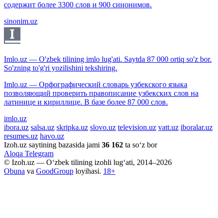
содержит более 3300 слов и 900 синонимов.
sinonim.uz
Imlo.uz — O'zbek tilining imlo lug'ati. Saytda 87 000 ortiq so'z bor.
So'zning to'g'ri yozilishini tekshiring.
Imlo.uz — Орфографический словарь узбекского языка
позволяющий проверить правописание узбекских слов на
латинице и кириллице. В базе более 87 000 слов.
imlo.uz
ibora.uz
salsa.uz
skripka.uz
slovo.uz
television.uz
vatt.uz
iboralar.uz
resumes.uz
havo.uz
Izoh.uz saytining bazasida jami
36 162
ta so‘z bor
Aloqa
Telegram
© Izoh.uz — O‘zbek tilining izohli lug‘ati, 2014–2026
Obuna
va
GoodGroup
loyihasi.
18+