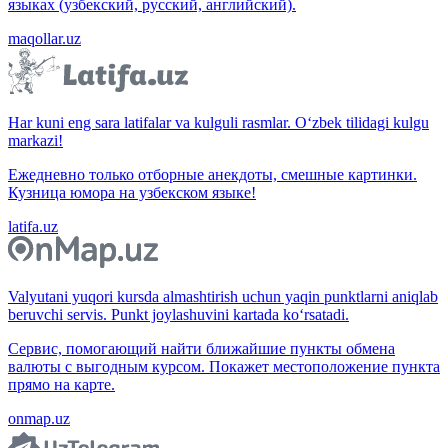
языках (узбекский, русский, английский).
maqollar.uz
Har kuni eng sara latifalar va kulguli rasmlar. O‘zbek tilidagi kulgu
markazi!
Ежедневно только отборные анекдоты, смешные картинки.
Кузница юмора на узбекском языке!
latifa.uz
Valyutani yuqori kursda almashtirish uchun yaqin punktlarni aniqlab
beruvchi servis. Punkt joylashuvini kartada ko‘rsatadi.
Сервис, помогающий найти ближайшие пункты обмена
валюты с выгодным курсом. Покажет местоположение пункта
прямо на карте.
onmap.uz