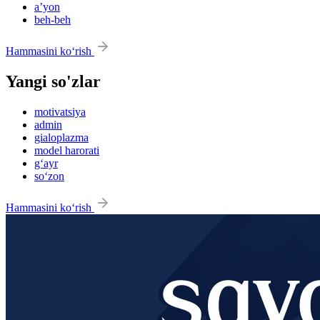
aʼyon
beh-beh
Hammasini ko‘rish
Yangi so'zlar
motivatsiya
admin
gialoplazma
model harorati
g‘ayr
so‘zon
Hammasini ko‘rish