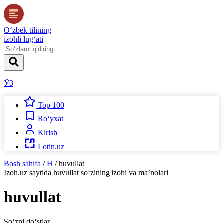
O‘zbek tilining
izohli lug‘ati
ЎЗ
Top 100
Ro‘yxat
Kirish
Lotin.uz
Bosh sahifa
/
H
/
huvullat
Izoh.uz
saytida
huvullat
so‘zining izohi va ma’nolari
huvullat
So‘zni do‘stlar