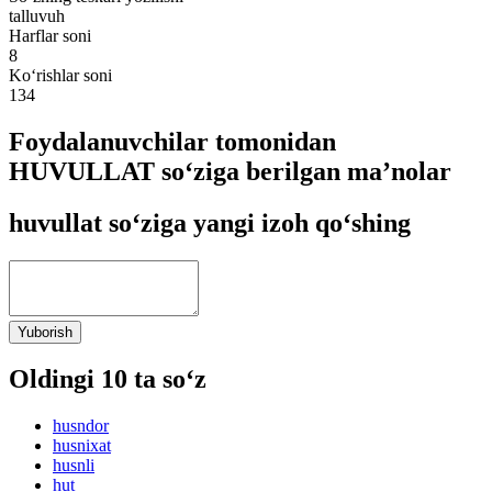
talluvuh
Harflar soni
8
Ko‘rishlar soni
134
Foydalanuvchilar tomonidan
HUVULLAT so‘ziga berilgan ma’nolar
huvullat so‘ziga yangi izoh qo‘shing
Yuborish
Oldingi 10 ta so‘z
husndor
husnixat
husnli
hut