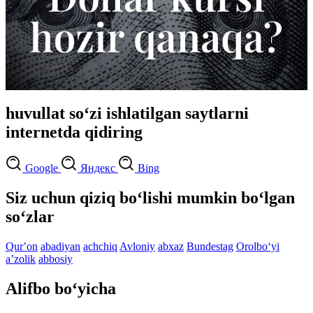
huvullat so‘zi ishlatilgan saytlarni
internetda qidiring
Google
Яндекс
Bing
Siz uchun qiziq bo‘lishi mumkin bo‘lgan
so‘zlar
Qurʼon
abadiyan
achchiq
Avloniy
abxaz
Bundestag
Orolbo‘yi
aʼzolik
abbosiy
Alifbo bo‘yicha