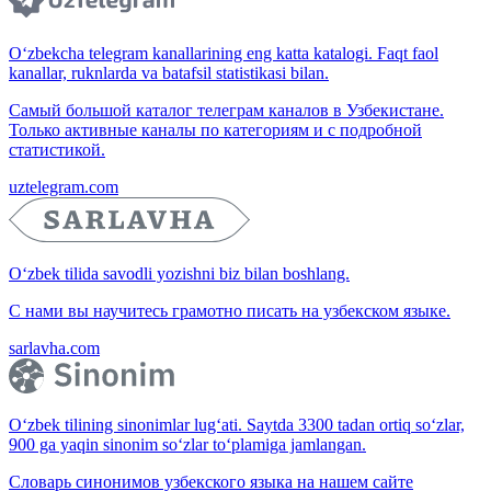
O‘zbekcha telegram kanallarining eng katta katalogi. Faqt faol
kanallar, ruknlarda va batafsil statistikasi bilan.
Самый большой каталог телеграм каналов в Узбекистане.
Только активные каналы по категориям и с подробной
статистикой.
uztelegram.com
O‘zbek tilida savodli yozishni biz bilan boshlang.
С нами вы научитесь грамотно писать на узбекском языке.
sarlavha.com
O‘zbek tilining sinonimlar lug‘ati. Saytda 3300 tadan ortiq so‘zlar,
900 ga yaqin sinonim so‘zlar to‘plamiga jamlangan.
Словарь синонимов узбекского языка на нашем сайте