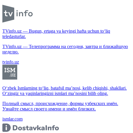
TVinfo.uz — Bugun, ertaga va keyingi hafta uchun to‘liq
teledasturlar.
TVinfo.uz — Телепрограмма на сегодня, завтра и ближайшую
неделю.
tvinfo.uz
O‘zbek Ismlarning to‘liq, batafsil ma’nosi, kelib chiqishi, shakllari.
O‘zingiz va yaqinlaringizni ismlari ma’nosini bilib oling.
Полный смысл, происхождение, формы узбекских имён.
Узнайте смысл своего имени и имён близких.
ismlar.com