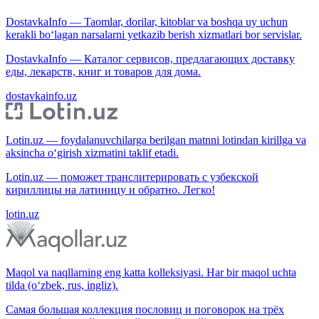
DostavkaInfo — Taomlar, dorilar, kitoblar va boshqa uy uchun
kerakli bo‘lagan narsalarni yetkazib berish xizmatlari bor servislar.
DostavkaInfo — Каталог сервисов, предлагающих доставку
еды, лекарств, книг и товаров для дома.
dostavkainfo.uz
Lotin.uz — foydalanuvchilarga berilgan matnni lotindan kirillga va
aksincha o‘girish xizmatini taklif etadi.
Lotin.uz — поможет транслитерировать с узбекской
кириллицы на латиницу и обратно. Легко!
lotin.uz
Maqol va naqllarning eng katta kolleksiyasi. Har bir maqol uchta
tilda (o‘zbek, rus, ingliz).
Самая большая коллекция пословиц и поговорок на трёх