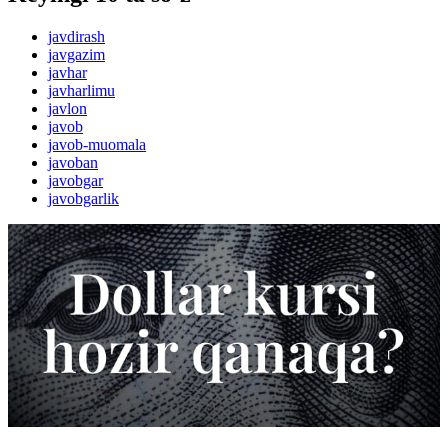
javdirash
javgazim
javhar
javharlimu
javlon
javob
javob-muomala
javoban
javobgar
javobgarlik