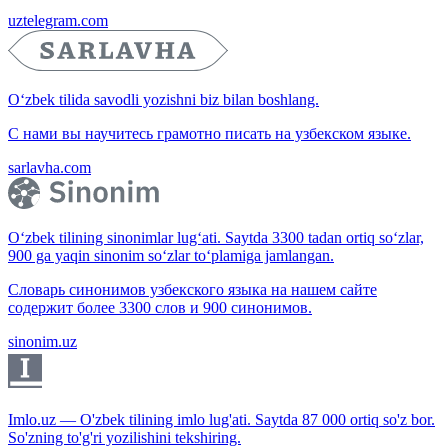
uztelegram.com
O‘zbek tilida savodli yozishni biz bilan boshlang.
С нами вы научитесь грамотно писать на узбекском языке.
sarlavha.com
O‘zbek tilining sinonimlar lug‘ati. Saytda 3300 tadan ortiq so‘zlar,
900 ga yaqin sinonim so‘zlar to‘plamiga jamlangan.
Словарь синонимов узбекского языка на нашем сайте
содержит более 3300 слов и 900 синонимов.
sinonim.uz
Imlo.uz — O'zbek tilining imlo lug'ati. Saytda 87 000 ortiq so'z bor.
So'zning to'g'ri yozilishini tekshiring.