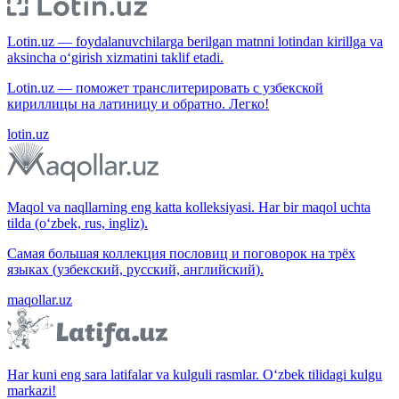
Lotin.uz — foydalanuvchilarga berilgan matnni lotindan kirillga va
aksincha o‘girish xizmatini taklif etadi.
Lotin.uz — поможет транслитерировать с узбекской
кириллицы на латиницу и обратно. Легко!
lotin.uz
Maqol va naqllarning eng katta kolleksiyasi. Har bir maqol uchta
tilda (o‘zbek, rus, ingliz).
Самая большая коллекция пословиц и поговорок на трёх
языках (узбекский, русский, английский).
maqollar.uz
Har kuni eng sara latifalar va kulguli rasmlar. O‘zbek tilidagi kulgu
markazi!