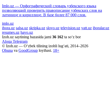
Imlo.uz — Орфографический словарь узбекского языка
позволяющий проверить правописание узбекских слов на
латинице и кириллице. В базе более 87 000 слов.
imlo.uz
ibora.uz
salsa.uz
skripka.uz
slovo.uz
television.uz
vatt.uz
iboralar.uz
resumes.uz
havo.uz
Izoh.uz saytining bazasida jami
36 162
ta so‘z bor
Aloqa
Telegram
© Izoh.uz — O‘zbek tilining izohli lug‘ati, 2014–2026
Obuna
va
GoodGroup
loyihasi.
18+