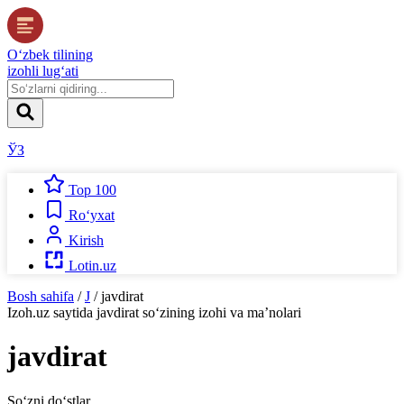
O‘zbek tilining
izohli lug‘ati
ЎЗ
Top 100
Ro‘yxat
Kirish
Lotin.uz
Bosh sahifa
/
J
/
javdirat
Izoh.uz
saytida
javdirat
so‘zining izohi va ma’nolari
javdirat
So‘zni do‘stlar