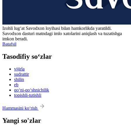
Izohli lugʻat
Savodxon
loyihasi bilan hamkorlikda yaratildi.
Savodxon dasturi matndagi imlo xatolarini aniqlash va tuzatishga
imkon beradi.
Batafsil
Tasodifiy so‘zlar
vijirla
sudrattir
shilin
eb
qo‘ni-qo‘shnichilik
topishli-tutishli
Hammasini ko‘rish
Yangi so'zlar