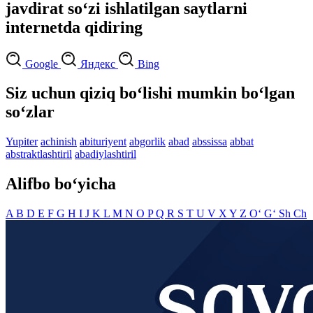
javdirat so‘zi ishlatilgan saytlarni
internetda qidiring
Google
Яндекс
Bing
Siz uchun qiziq bo‘lishi mumkin bo‘lgan
so‘zlar
Yupiter
achinish
abituriyent
abgorlik
abad
abssissa
abbat
abstraktlashtiril
abadiylashtiril
Alifbo bo‘yicha
A
B
D
E
F
G
H
I
J
K
L
M
N
O
P
Q
R
S
T
U
V
X
Y
Z
O‘
G‘
Sh
Ch