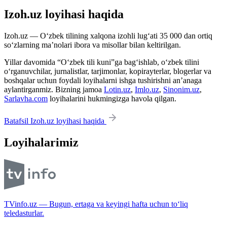
Izoh.uz loyihasi haqida
Izoh.uz — O‘zbek tilining xalqona izohli lug‘ati 35 000 dan ortiq
so‘zlarning ma’nolari ibora va misollar bilan keltirilgan.
Yillar davomida “O‘zbek tili kuni”ga bag‘ishlab, o‘zbek tilini
o‘rganuvchilar, jurnalistlar, tarjimonlar, kopirayterlar, blogerlar va
boshqalar uchun foydali loyihalarni ishga tushirishni an’anaga
aylantirganmiz. Bizning jamoa
Lotin.uz
,
Imlo.uz
,
Sinonim.uz
,
Sarlavha.com
loyihalarini hukmingizga havola qilgan.
Batafsil Izoh.uz loyihasi haqida
Loyihalarimiz
TVinfo.uz — Bugun, ertaga va keyingi hafta uchun to‘liq
teledasturlar.