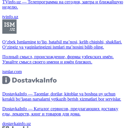
TVinfo.uz — Телепрограмма на сегодня, завтра и ближайшую
неделю.
tvinfo.uz
O‘zbek Ismlarning to‘liq, batafsil ma’nosi, kelib chiqishi, shakllari.
O‘zingiz va yaqinlaringizni ismlari ma’nosini bilib oling.
Полный смысл, происхождение, формы узбекских имён.
Узнайте смысл своего имени и имён близких.
ismlar.com
DostavkaInfo — Taomlar, dorilar, kitoblar va boshqa uy uchun
kerakli bo‘lagan narsalarni yetkazib berish xizmatlari bor servislar.
DostavkaInfo — Каталог сервисов, предлагающих доставку
еды, лекарств, книг и товаров для дома.
dostavkainfo.uz