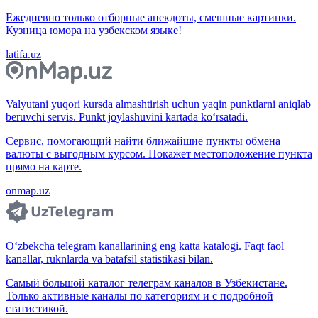
Ежедневно только отборные анекдоты, смешные картинки.
Кузница юмора на узбекском языке!
latifa.uz
Valyutani yuqori kursda almashtirish uchun yaqin punktlarni aniqlab
beruvchi servis. Punkt joylashuvini kartada ko‘rsatadi.
Сервис, помогающий найти ближайшие пункты обмена
валюты с выгодным курсом. Покажет местоположение пункта
прямо на карте.
onmap.uz
O‘zbekcha telegram kanallarining eng katta katalogi. Faqt faol
kanallar, ruknlarda va batafsil statistikasi bilan.
Самый большой каталог телеграм каналов в Узбекистане.
Только активные каналы по категориям и с подробной
статистикой.