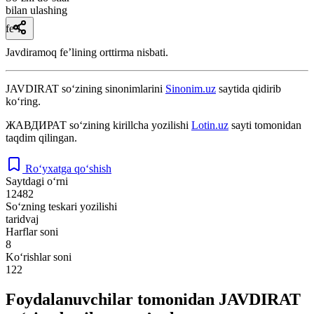
bilan ulashing
fe’l
Javdiramoq feʼlining orttirma nisbati.
JAVDIRAT
so‘zining sinonimlarini
Sinonim.uz
saytida qidirib
ko‘ring.
ЖАВДИРАТ
so‘zining kirillcha yozilishi
Lotin.uz
sayti tomonidan
taqdim qilingan.
Ro‘yxatga qo‘shish
Saytdagi o‘rni
12482
So‘zning teskari yozilishi
taridvaj
Harflar soni
8
Ko‘rishlar soni
122
Foydalanuvchilar tomonidan JAVDIRAT