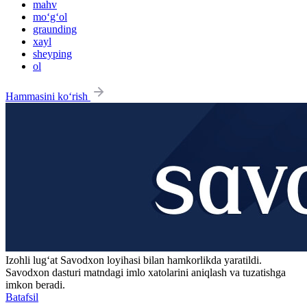
mahv
mo‘g‘ol
graunding
xayl
sheyping
ol
Hammasini ko‘rish
Izohli lugʻat
Savodxon
loyihasi bilan hamkorlikda yaratildi.
Savodxon dasturi matndagi imlo xatolarini aniqlash va tuzatishga
imkon beradi.
Batafsil