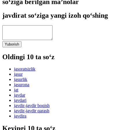
so‘ziga berilgan ma’nolar
javdirat so‘ziga yangi izoh qo‘shing
Yuborish
Oldingi 10 ta so‘z
jasoratsizlik
jasur
jasurlik
jasurona
jat
javdar
javdari
javdir-javdir boqish
javdir-javdir qarash
javdira
Keyingi 10 ta so‘z