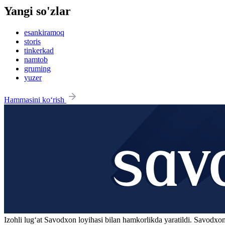
Yangi so'zlar
esankiramoq
storis
tinkerkad
namtob
gruming
yuzer
Hammasini ko‘rish
Izohli lugʻat
Savodxon
loyihasi bilan hamkorlikda yaratildi. Savodxon