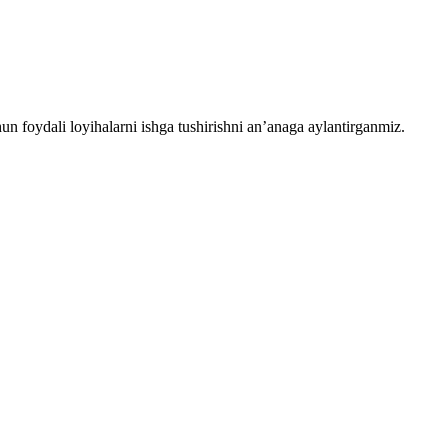
chun foydali loyihalarni ishga tushirishni an’anaga aylantirganmiz.