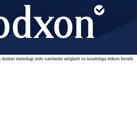
 dasturi matndagi imlo xatolarini aniqlash va tuzatishga imkon beradi.