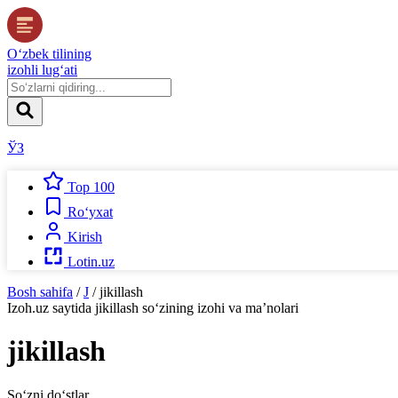
O‘zbek tilining
izohli lug‘ati
ЎЗ
Top 100
Ro‘yxat
Kirish
Lotin.uz
Bosh sahifa
/
J
/
jikillash
Izoh.uz
saytida
jikillash
so‘zining izohi va ma’nolari
jikillash
So‘zni do‘stlar