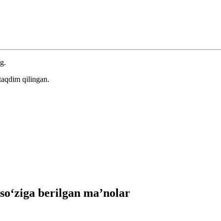
g.
taqdim qilingan.
o‘ziga berilgan ma’nolar