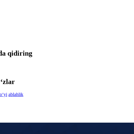
tda qidiring
‘zlar
o‘yi
ablahlik