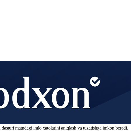
 dasturi matndagi imlo xatolarini aniqlash va tuzatishga imkon beradi.