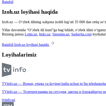
Batafsil
Izoh.uz loyihasi haqida
Izoh.uz — O‘zbek tilining xalqona izohli lug‘ati 35 000 dan ortiq so‘zl
Yillar davomida “O‘zbek tili kuni”ga bag‘ishlab, o‘zbek tilini o‘rganuvc
Bizning jamoa
Lotin.uz
,
Imlo.uz
,
Sinonim.uz
,
Sarlavha.com
loyihalar
Batafsil Izoh.uz loyihasi haqida
Loyihalarimiz
TVinfo.uz — Bugun, ertaga va keyingi hafta uchun to‘liq teledasturlar
TVinfo.uz — Телепрограмма на сегодня, завтра и ближайшую н
tvinfo.uz