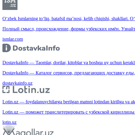
O‘zbek Ismlarning to‘liq, batafsil ma’nosi, kelib chiqishi, shakllari. O
Полный смысл, происхождение, формы узбекских имён. Узнайт
ismlar.com
DostavkaInfo — Taomlar, dorilar, kitoblar va boshqa uy uchun kerakli b
DostavkaInfo — Каталог сервисов, предлагающих доставку еды, 
dostavkainfo.uz
Lotin.uz — foydalanuvchilarga berilgan matnni lotindan kirillga va aksi
Lotin.uz — поможет транслитерировать с узбекской кириллицы 
lotin.uz