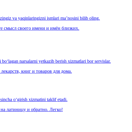
‘zingiz va yaqinlaringizni ismlari ma’nosini bilib oling.
е смысл своего имени и имён близких.
o‘lagan narsalarni yetkazib berish xizmatlari bor servislar.
лекарств, книг и товаров для дома.
ncha o‘girish xizmatini taklif etadi.
на латиницу и обратно. Легко!