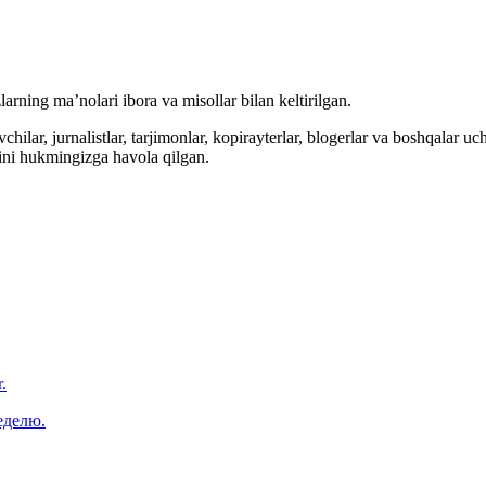
arning ma’nolari ibora va misollar bilan keltirilgan.
hilar, jurnalistlar, tarjimonlar, kopirayterlar, blogerlar va boshqalar u
ini hukmingizga havola qilgan.
.
еделю.