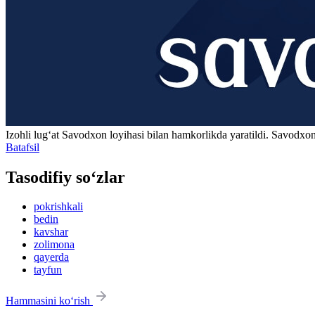
Izohli lugʻat
Savodxon
loyihasi bilan hamkorlikda yaratildi. Savodxon
Batafsil
Tasodifiy so‘zlar
pokrishkali
bedin
kavshar
zolimona
qayerda
tayfun
Hammasini ko‘rish