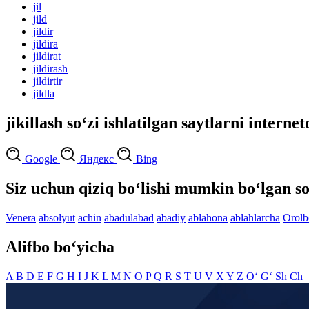
jil
jild
jildir
jildira
jildirat
jildirash
jildirtir
jildla
jikillash so‘zi ishlatilgan saytlarni interne
Google
Яндекс
Bing
Siz uchun qiziq bo‘lishi mumkin bo‘lgan so
Venera
absolyut
achin
abadulabad
abadiy
ablahona
ablahlarcha
Orolb
Alifbo bo‘yicha
A
B
D
E
F
G
H
I
J
K
L
M
N
O
P
Q
R
S
T
U
V
X
Y
Z
O‘
G‘
Sh
Ch