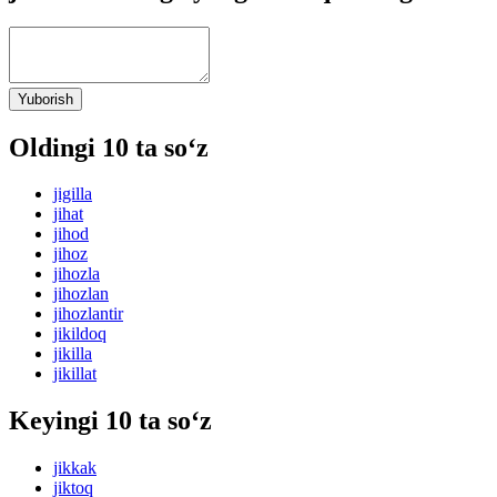
Yuborish
Oldingi 10 ta so‘z
jigilla
jihat
jihod
jihoz
jihozla
jihozlan
jihozlantir
jikildoq
jikilla
jikillat
Keyingi 10 ta so‘z
jikkak
jiktoq