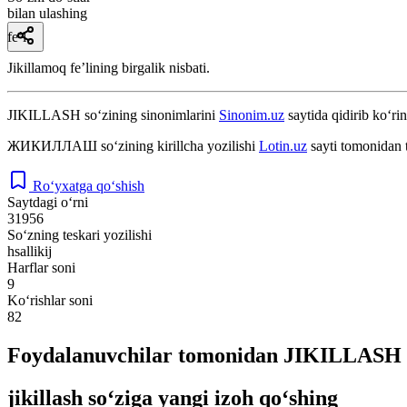
bilan ulashing
fe’l
Jikillamoq feʼlining birgalik nisbati.
JIKILLASH
so‘zining sinonimlarini
Sinonim.uz
saytida qidirib ko‘rin
ЖИКИЛЛАШ
so‘zining kirillcha yozilishi
Lotin.uz
sayti tomonidan 
Ro‘yxatga qo‘shish
Saytdagi o‘rni
31956
So‘zning teskari yozilishi
hsallikij
Harflar soni
9
Ko‘rishlar soni
82
Foydalanuvchilar tomonidan JIKILLASH s
jikillash so‘ziga yangi izoh qo‘shing