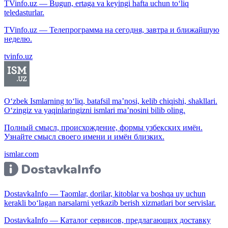
TVinfo.uz — Bugun, ertaga va keyingi hafta uchun to‘liq
teledasturlar.
TVinfo.uz — Телепрограмма на сегодня, завтра и ближайшую
неделю.
tvinfo.uz
O‘zbek Ismlarning to‘liq, batafsil ma’nosi, kelib chiqishi, shakllari.
O‘zingiz va yaqinlaringizni ismlari ma’nosini bilib oling.
Полный смысл, происхождение, формы узбекских имён.
Узнайте смысл своего имени и имён близких.
ismlar.com
DostavkaInfo — Taomlar, dorilar, kitoblar va boshqa uy uchun
kerakli bo‘lagan narsalarni yetkazib berish xizmatlari bor servislar.
DostavkaInfo — Каталог сервисов, предлагающих доставку