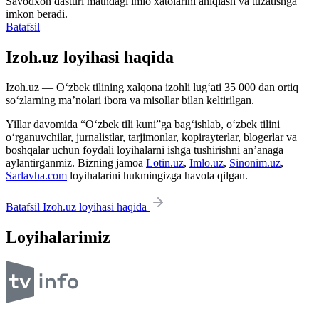
Savodxon dasturi matndagi imlo xatolarini aniqlash va tuzatishga
imkon beradi.
Batafsil
Izoh.uz loyihasi haqida
Izoh.uz — O‘zbek tilining xalqona izohli lug‘ati 35 000 dan ortiq
so‘zlarning ma’nolari ibora va misollar bilan keltirilgan.
Yillar davomida “O‘zbek tili kuni”ga bag‘ishlab, o‘zbek tilini
o‘rganuvchilar, jurnalistlar, tarjimonlar, kopirayterlar, blogerlar va
boshqalar uchun foydali loyihalarni ishga tushirishni an’anaga
aylantirganmiz. Bizning jamoa
Lotin.uz
,
Imlo.uz
,
Sinonim.uz
,
Sarlavha.com
loyihalarini hukmingizga havola qilgan.
Batafsil Izoh.uz loyihasi haqida
Loyihalarimiz