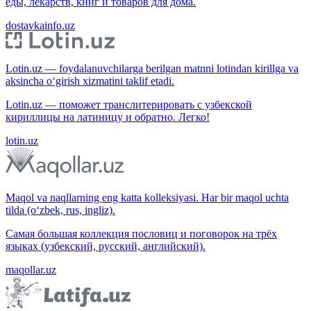
еды, лекарств, книг и товаров для дома.
dostavkainfo.uz
Lotin.uz — foydalanuvchilarga berilgan matnni lotindan kirillga va
aksincha o‘girish xizmatini taklif etadi.
Lotin.uz — поможет транслитерировать с узбекской
кириллицы на латиницу и обратно. Легко!
lotin.uz
Maqol va naqllarning eng katta kolleksiyasi. Har bir maqol uchta
tilda (o‘zbek, rus, ingliz).
Самая большая коллекция пословиц и поговорок на трёх
языках (узбекский, русский, английский).
maqollar.uz