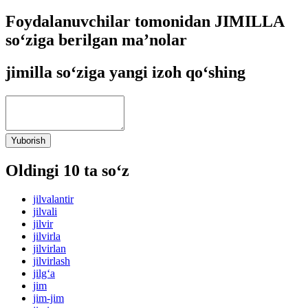
Foydalanuvchilar tomonidan JIMILLA
so‘ziga berilgan ma’nolar
jimilla so‘ziga yangi izoh qo‘shing
Yuborish
Oldingi 10 ta so‘z
jilvalantir
jilvali
jilvir
jilvirla
jilvirlan
jilvirlash
jilg‘a
jim
jim-jim