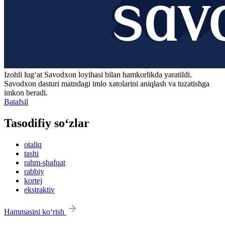
Izohli lugʻat
Savodxon
loyihasi bilan hamkorlikda yaratildi.
Savodxon dasturi matndagi imlo xatolarini aniqlash va tuzatishga
imkon beradi.
Batafsil
Tasodifiy so‘zlar
otaliq
tashi
rahm-shafqat
rabbiy
kortej
ekstraktiv
Hammasini ko‘rish