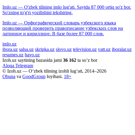
Imlo.uz — O'zbek tilining imlo lug'ati. Saytda 87 000 ortiq so'z bor.
So'zning to'g'ri yozilishini tekshiring.
Imlo.uz — Орфографический словарь узбекского языка
позволяющий проверить правописание узбекских слов на
латинице и кириллице. В базе более 87 000 слов.
imlo.uz
ibora.uz
salsa.uz
skripka.uz
slovo.uz
television.uz
vatt.uz
iboralar.uz
resumes.uz
havo.uz
Izoh.uz saytining bazasida jami
36 162
ta so‘z bor
Aloqa
Telegram
© Izoh.uz — O‘zbek tilining izohli lug‘ati, 2014–2026
Obuna
va
GoodGroup
loyihasi.
18+