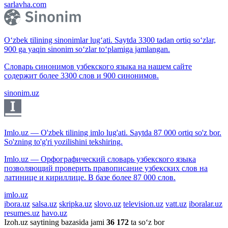
sarlavha.com
O‘zbek tilining sinonimlar lug‘ati. Saytda 3300 tadan ortiq so‘zlar,
900 ga yaqin sinonim so‘zlar to‘plamiga jamlangan.
Словарь синонимов узбекского языка на нашем сайте
содержит более 3300 слов и 900 синонимов.
sinonim.uz
Imlo.uz — O'zbek tilining imlo lug'ati. Saytda 87 000 ortiq so'z bor.
So'zning to'g'ri yozilishini tekshiring.
Imlo.uz — Орфографический словарь узбекского языка
позволяющий проверить правописание узбекских слов на
латинице и кириллице. В базе более 87 000 слов.
imlo.uz
ibora.uz
salsa.uz
skripka.uz
slovo.uz
television.uz
vatt.uz
iboralar.uz
resumes.uz
havo.uz
Izoh.uz saytining bazasida jami
36 172
ta so‘z bor