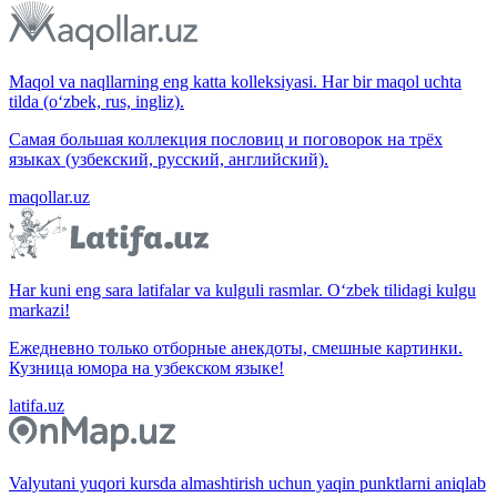
Maqol va naqllarning eng katta kolleksiyasi. Har bir maqol uchta
tilda (o‘zbek, rus, ingliz).
Самая большая коллекция пословиц и поговорок на трёх
языках (узбекский, русский, английский).
maqollar.uz
Har kuni eng sara latifalar va kulguli rasmlar. O‘zbek tilidagi kulgu
markazi!
Ежедневно только отборные анекдоты, смешные картинки.
Кузница юмора на узбекском языке!
latifa.uz
Valyutani yuqori kursda almashtirish uchun yaqin punktlarni aniqlab