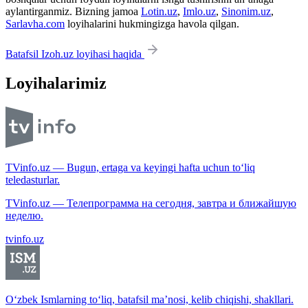
aylantirganmiz. Bizning jamoa
Lotin.uz
,
Imlo.uz
,
Sinonim.uz
,
Sarlavha.com
loyihalarini hukmingizga havola qilgan.
Batafsil Izoh.uz loyihasi haqida
Loyihalarimiz
TVinfo.uz — Bugun, ertaga va keyingi hafta uchun to‘liq
teledasturlar.
TVinfo.uz — Телепрограмма на сегодня, завтра и ближайшую
неделю.
tvinfo.uz
O‘zbek Ismlarning to‘liq, batafsil ma’nosi, kelib chiqishi, shakllari.