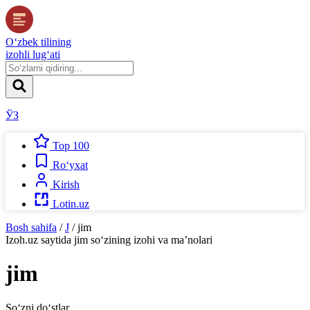
O‘zbek tilining
izohli lug‘ati
ЎЗ
Top 100
Ro‘yxat
Kirish
Lotin.uz
Bosh sahifa
/
J
/
jim
Izoh.uz
saytida
jim
so‘zining izohi va ma’nolari
jim
So‘zni do‘stlar