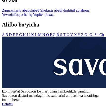
so‘zlar
Zamaxshariy
abadulabad
Shekspir
abadiylashtiril
ablahona
Yevroittifoq
achchiq
Yupiter
abxaz
Alifbo bo‘yicha
A
B
D
E
F
G
H
I
J
K
L
M
N
O
P
Q
R
S
T
U
V
X
Y
Z
O‘
G‘
Sh
Ch
Izohli lugʻat
Savodxon
loyihasi bilan hamkorlikda yaratildi.
Savodxon dasturi matndagi imlo xatolarini aniqlash va tuzatishga
imkon beradi.
Batafsil