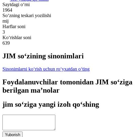
Saytdagi o‘rni
1964
So‘zning teskari yozilishi
mij
Harflar soni
3
Ko‘rishlar soni
639
JIM so‘zining sinonimlari
Sinonimlarni ko‘rish uchun ro‘yxatdan o‘ting
Foydalanuvchilar tomonidan JIM so‘ziga
berilgan ma’nolar
jim so‘ziga yangi izoh qo‘shing
Yuborish