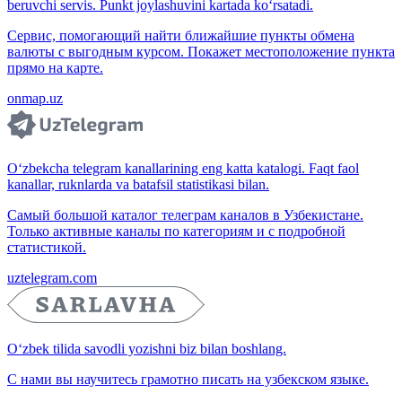
beruvchi servis. Punkt joylashuvini kartada ko‘rsatadi.
Сервис, помогающий найти ближайшие пункты обмена
валюты с выгодным курсом. Покажет местоположение пункта
прямо на карте.
onmap.uz
O‘zbekcha telegram kanallarining eng katta katalogi. Faqt faol
kanallar, ruknlarda va batafsil statistikasi bilan.
Самый большой каталог телеграм каналов в Узбекистане.
Только активные каналы по категориям и с подробной
статистикой.
uztelegram.com
O‘zbek tilida savodli yozishni biz bilan boshlang.
С нами вы научитесь грамотно писать на узбекском языке.