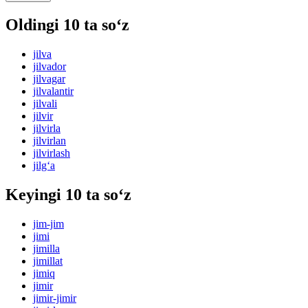
Oldingi 10 ta so‘z
jilva
jilvador
jilvagar
jilvalantir
jilvali
jilvir
jilvirla
jilvirlan
jilvirlash
jilg‘a
Keyingi 10 ta so‘z
jim-jim
jimi
jimilla
jimillat
jimiq
jimir
jimir-jimir