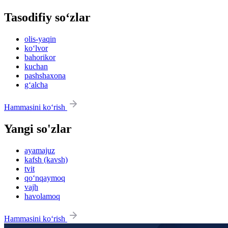
Tasodifiy so‘zlar
olis-yaqin
ko‘lvor
bahorikor
kuchan
pashshaxona
g‘alcha
Hammasini ko‘rish
Yangi so'zlar
ayamajuz
kafsh (kavsh)
tvit
qo‘nqaymoq
vajh
havolamoq
Hammasini ko‘rish