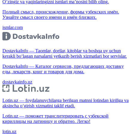
O‘zingiz va yaqinlaringizni ismlari ma’nosini bilib oling.
Полный смысл, происхождение, формы узбекских имён.
Узнайте смысл своего имени и имён близких.
ismlar.com
DostavkaInfo — Taomlar, dorilar, kitoblar va boshqa uy uchun
kerakli bo‘lagan narsalarni yetkazib berish xizmatlari bor servislar.
DostavkaInfo — Каталог сервисов, предлагающих доставку
еды, лекарств, книг и товаров для дома.
dostavkainfo.uz
Lotin.uz — foydalanuvchilarga berilgan matnni lotindan kirillga va
aksincha o‘girish xizmatini taklif etadi.
Lotin.uz — поможет транслитерировать с узбекской
кириллицы на латиницу и обратно. Легко!
lotin.uz