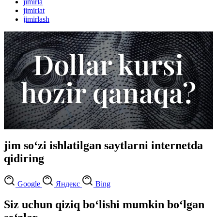
jimirla
jimirlat
jimirlash
jim so‘zi ishlatilgan saytlarni internetda
qidiring
Google
Яндекс
Bing
Siz uchun qiziq bo‘lishi mumkin bo‘lgan