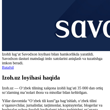
Izohli lugʻat
Savodxon
loyihasi bilan hamkorlikda yaratildi.
Savodxon dasturi matndagi imlo xatolarini aniqlash va tuzatishga
imkon beradi.
Batafsil
Izoh.uz loyihasi haqida
Izoh.uz — O‘zbek tilining xalqona izohli lug‘ati 35 000 dan ortiq
so‘zlarning ma’nolari ibora va misollar bilan keltirilgan.
Yillar davomida “O‘zbek tili kuni”ga bag‘ishlab, o‘zbek tilini
o‘rganuvchilar, jurnalistlar, tarjimonlar, kopirayterlar, blogerlar va
boshqalar uchun foydali loyihalarni ishga tushirishni an’anaga