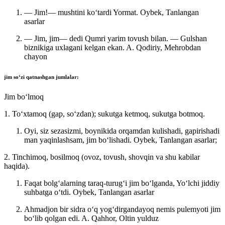
— Jim!— mushtini koʻtardi Yormat.
Oybek, Tanlangan
asarlar
— Jim, jim— dedi Qumri yarim tovush bilan. — Gulshan
biznikiga uxlagani kelgan ekan.
A. Qodiriy, Mehrobdan
chayon
jim
soʻzi qatnashgan jumlalar:
Jim boʻlmoq
1. Toʻxtamoq (gap, soʻzdan); sukutga ketmoq, sukutga botmoq.
Oyi, siz sezasizmi, boynikida orqamdan kulishadi, gapirishadi
man yaqinlashsam, jim boʻlishadi.
Oybek, Tanlangan asarlar;
2. Tinchimoq, bosilmoq (ovoz, tovush, shovqin va shu kabilar
haqida).
Faqat bolgʻalarning taraq-turugʻi jim boʻlganda, Yoʻlchi jiddiy
suhbatga oʻtdi.
Oybek, Tanlangan asarlar
Ahmadjon bir sidra oʻq yogʻdirgandayoq nemis pulemyoti jim
boʻlib qolgan edi.
A. Qahhor, Oltin yulduz