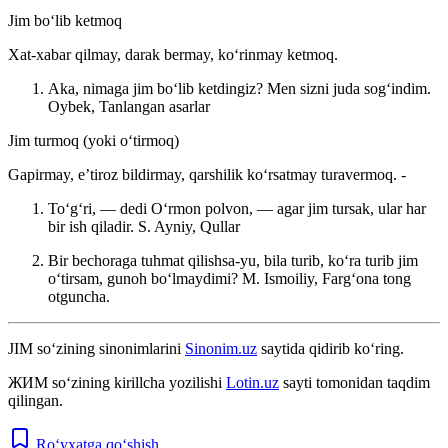
Jim boʻlib ketmoq
Xat-xabar qilmay, darak bermay, koʻrinmay ketmoq.
Aka, nimaga jim boʻlib ketdingiz? Men sizni juda sogʻindim.
Oybek, Tanlangan asarlar
Jim turmoq (yoki oʻtirmoq)
Gapirmay, eʼtiroz bildirmay, qarshilik koʻrsatmay turavermoq. -
Toʻgʻri, — dedi Oʻrmon polvon, — agar jim tursak, ular har
bir ish qiladir.
S. Ayniy, Qullar
Bir bechoraga tuhmat qilishsa-yu, bila turib, koʻra turib jim
oʻtirsam, gunoh boʻlmaydimi?
M. Ismoiliy, Fargʻona tong
otguncha.
JIM
so‘zining sinonimlarini
Sinonim.uz
saytida qidirib ko‘ring.
ЖИМ
so‘zining kirillcha yozilishi
Lotin.uz
sayti tomonidan taqdim
qilingan.
Ro‘yxatga qo‘shish