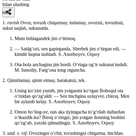
bilan ulashing
sifat
1.
ravish
Ovoz, tovush chiqarmay, indamay, ovozsiz, tovushsiz,
sukut saqlab, sukunatda.
Mum tishlagandek jim oʻtirmoq.
— Saidgʻozi, sen gapirganda, Sherbek jim oʻtirgan edi, —
kimdir luqma tashladi.
S. Anorboyev, Oqsoy
Ota-bola anchagina jim bordi. Oʻrtaga ogʻir sukunat tushdi.
M. Ismoiliy, Fargʻona tong otguncha.
2. Qimirlamay, qimir etmay, harakatsiz, tek.
Uning koʻzini yumib, jim yotganini koʻrgan Boboqul ota
oʻrnidan qoʻzgʻaldi: — Sen tinchgina uxlayver, chiroq. Men
bir aylanib kelay.
S. Anorboyev, Oqsoy
Omon boʻling-ye, rais aka tiyinigacha toʻgʻrilab daftardan
oʻtkazdik-ku? Biroq oʻzingiz, jim yotgan ilonning boshini
qoʻzgʻab, yaxshi qilmadingiz.
S. Anorboyev, Oqsoy
3.
und. s. vzf.
Ovozingni oʻchir, tovushingni chiqarma, tinchlan.