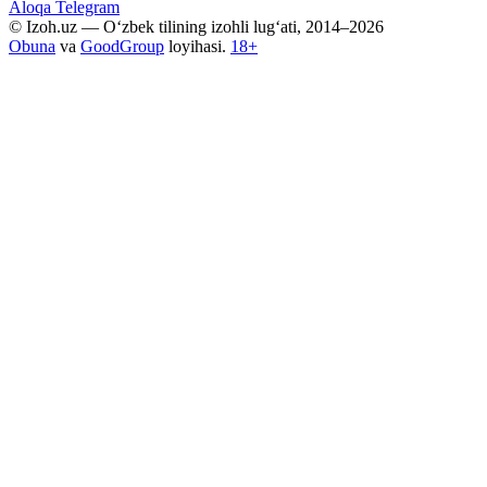
Aloqa
Telegram
© Izoh.uz — O‘zbek tilining izohli lug‘ati, 2014–2026
Obuna
va
GoodGroup
loyihasi.
18+