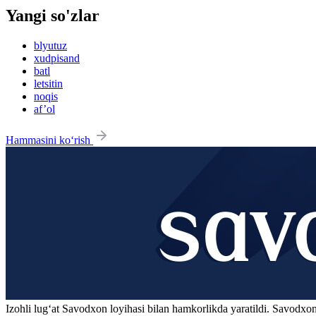
Yangi so'zlar
blyutuz
xudpisand
batl
letsitin
noqis
af’ol
Hammasini ko‘rish
Izohli lugʻat
Savodxon
loyihasi bilan hamkorlikda yaratildi. Savodxon