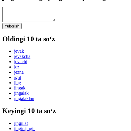
Yuborish
Oldingi 10 ta so‘z
jevak
jevakcha
jevachi
jez
jezna
jgut
jing
jingak
jingalak
jingalaklan
Keyingi 10 ta so‘z
jingillat
jingir-jingir