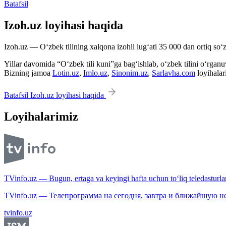
Batafsil
Izoh.uz loyihasi haqida
Izoh.uz — O‘zbek tilining xalqona izohli lug‘ati 35 000 dan ortiq so‘zl
Yillar davomida “O‘zbek tili kuni”ga bag‘ishlab, o‘zbek tilini o‘rganuvc
Bizning jamoa
Lotin.uz
,
Imlo.uz
,
Sinonim.uz
,
Sarlavha.com
loyihalar
Batafsil Izoh.uz loyihasi haqida
Loyihalarimiz
TVinfo.uz — Bugun, ertaga va keyingi hafta uchun to‘liq teledasturlar
TVinfo.uz — Телепрограмма на сегодня, завтра и ближайшую н
tvinfo.uz