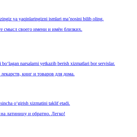
‘zingiz va yaqinlaringizni ismlari ma’nosini bilib oling.
е смысл своего имени и имён близких.
o‘lagan narsalarni yetkazib berish xizmatlari bor servislar.
лекарств, книг и товаров для дома.
ncha o‘girish xizmatini taklif etadi.
на латиницу и обратно. Легко!