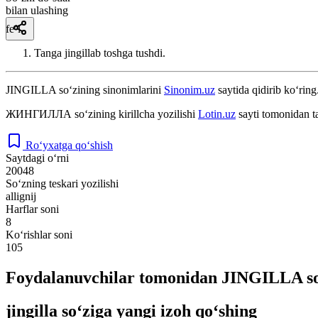
bilan ulashing
fe’l
Tanga jingillab toshga tushdi.
JINGILLA
so‘zining sinonimlarini
Sinonim.uz
saytida qidirib ko‘ring
ЖИНГИЛЛА
so‘zining kirillcha yozilishi
Lotin.uz
sayti tomonidan t
Ro‘yxatga qo‘shish
Saytdagi o‘rni
20048
So‘zning teskari yozilishi
allignij
Harflar soni
8
Ko‘rishlar soni
105
Foydalanuvchilar tomonidan JINGILLA so‘
jingilla so‘ziga yangi izoh qo‘shing