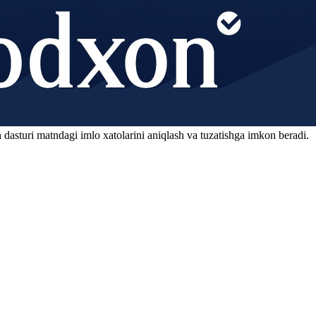
 dasturi matndagi imlo xatolarini aniqlash va tuzatishga imkon beradi.