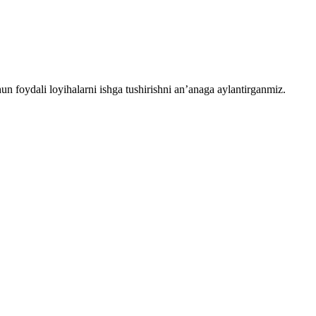
chun foydali loyihalarni ishga tushirishni an’anaga aylantirganmiz.