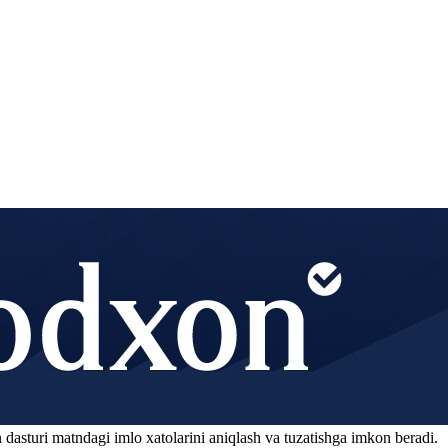
 dasturi matndagi imlo xatolarini aniqlash va tuzatishga imkon beradi.