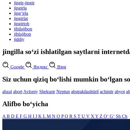
jingir-jingir
jingirla
jing‘irla
jingirlat
jingirtob
jibilajibon
jiblajibon
jiddiy
jingilla so‘zi ishlatilgan saytlarni internet
Google
Яндекс
Bing
Siz uchun qiziq bo‘lishi mumkin bo‘lgan so
abzal
abort
Avloniy
Shekspir
Neptun
abstraktlashtiril
achintir
abyot
ab
Alifbo bo‘yicha
A
B
D
E
F
G
H
I
J
K
L
M
N
O
P
Q
R
S
T
U
V
X
Y
Z
O‘
G‘
Sh
Ch