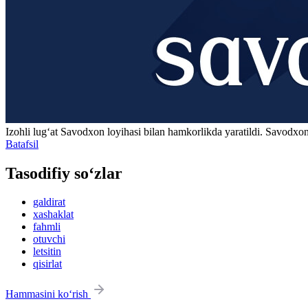
Izohli lugʻat
Savodxon
loyihasi bilan hamkorlikda yaratildi. Savodxon
Batafsil
Tasodifiy so‘zlar
galdirat
xashaklat
fahmli
otuvchi
letsitin
qisirlat
Hammasini ko‘rish