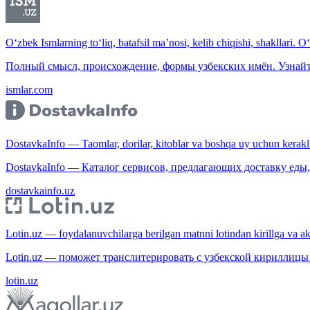
O‘zbek Ismlarning to‘liq, batafsil ma’nosi, kelib chiqishi, shakllari. O
Полный смысл, происхождение, формы узбекских имён. Узнайт
ismlar.com
DostavkaInfo — Taomlar, dorilar, kitoblar va boshqa uy uchun kerakli b
DostavkaInfo — Каталог сервисов, предлагающих доставку еды, 
dostavkainfo.uz
Lotin.uz — foydalanuvchilarga berilgan matnni lotindan kirillga va aksi
Lotin.uz — поможет транслитерировать с узбекской кириллицы 
lotin.uz