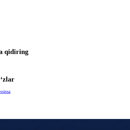
da qidiring
‘zlar
ssissa