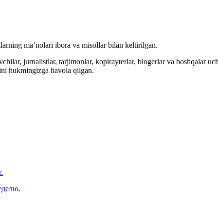
arning ma’nolari ibora va misollar bilan keltirilgan.
hilar, jurnalistlar, tarjimonlar, kopirayterlar, blogerlar va boshqalar u
ini hukmingizga havola qilgan.
.
еделю.