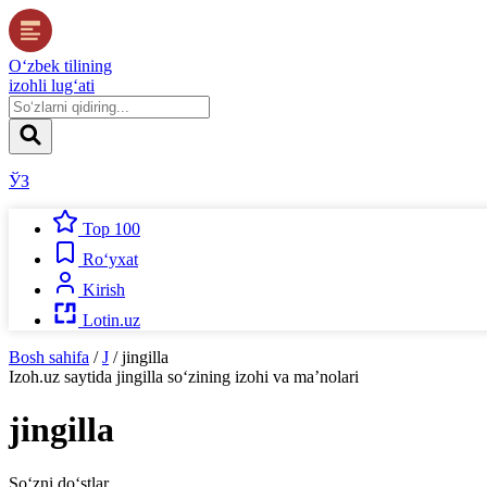
O‘zbek tilining
izohli lug‘ati
ЎЗ
Top 100
Ro‘yxat
Kirish
Lotin.uz
Bosh sahifa
/
J
/
jingilla
Izoh.uz
saytida
jingilla
so‘zining izohi va ma’nolari
jingilla
So‘zni do‘stlar