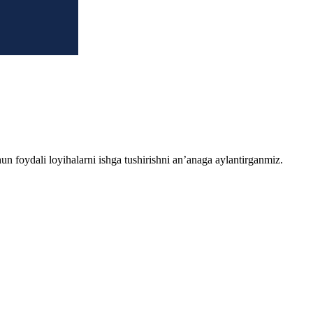
chun foydali loyihalarni ishga tushirishni an’anaga aylantirganmiz.