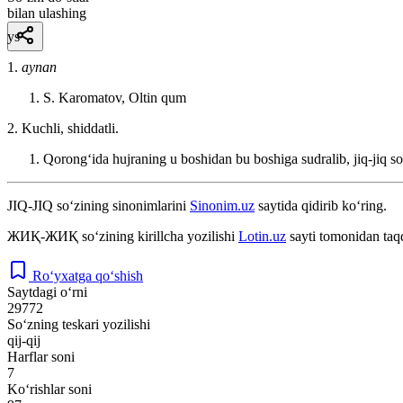
bilan ulashing
ys
1.
aynan
S. Karomatov, Oltin qum
2. Kuchli, shiddatli.
Qorongʻida hujraning u boshidan bu boshiga sudralib, jiq-jiq s
JIQ-JIQ
so‘zining sinonimlarini
Sinonim.uz
saytida qidirib ko‘ring.
ЖИҚ-ЖИҚ
so‘zining kirillcha yozilishi
Lotin.uz
sayti tomonidan taq
Ro‘yxatga qo‘shish
Saytdagi o‘rni
29772
So‘zning teskari yozilishi
qij-qij
Harflar soni
7
Ko‘rishlar soni