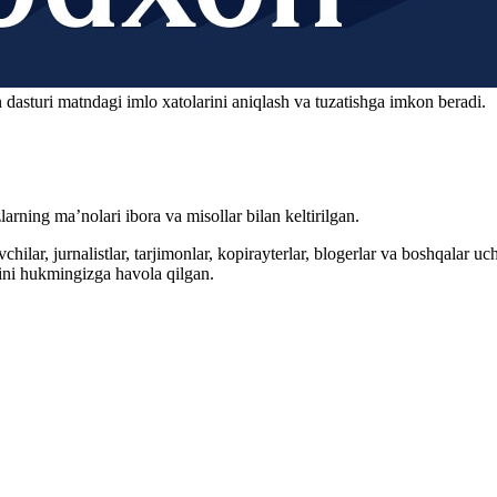
 dasturi matndagi imlo xatolarini aniqlash va tuzatishga imkon beradi.
arning ma’nolari ibora va misollar bilan keltirilgan.
hilar, jurnalistlar, tarjimonlar, kopirayterlar, blogerlar va boshqalar u
ini hukmingizga havola qilgan.