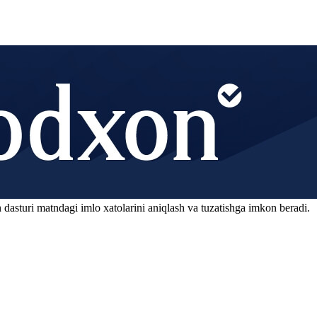
 dasturi matndagi imlo xatolarini aniqlash va tuzatishga imkon beradi.