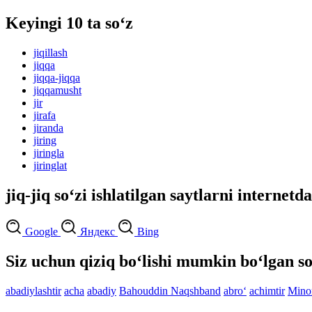
Keyingi 10 ta so‘z
jiqillash
jiqqa
jiqqa-jiqqa
jiqqamusht
jir
jirafa
jiranda
jiring
jiringla
jiringlat
jiq-jiq so‘zi ishlatilgan saytlarni internetd
Google
Яндекс
Bing
Siz uchun qiziq bo‘lishi mumkin bo‘lgan so
abadiylashtir
acha
abadiy
Bahouddin Naqshband
abro‘
achimtir
Mino