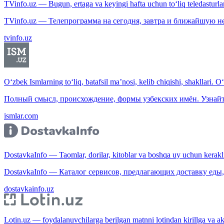
TVinfo.uz — Bugun, ertaga va keyingi hafta uchun to‘liq teledasturlar
TVinfo.uz — Телепрограмма на сегодня, завтра и ближайшую н
tvinfo.uz
O‘zbek Ismlarning to‘liq, batafsil ma’nosi, kelib chiqishi, shakllari. O
Полный смысл, происхождение, формы узбекских имён. Узнайт
ismlar.com
DostavkaInfo — Taomlar, dorilar, kitoblar va boshqa uy uchun kerakli b
DostavkaInfo — Каталог сервисов, предлагающих доставку еды, 
dostavkainfo.uz
Lotin.uz — foydalanuvchilarga berilgan matnni lotindan kirillga va aksi