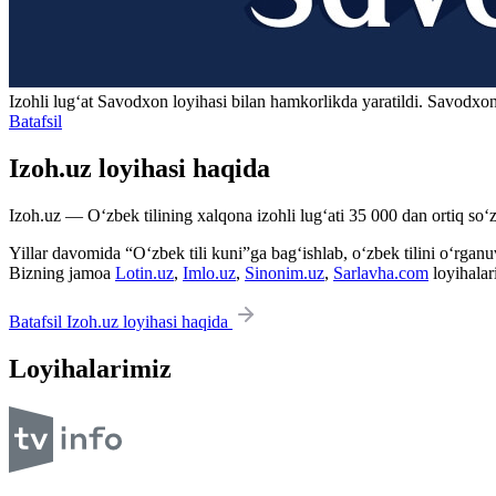
Izohli lugʻat
Savodxon
loyihasi bilan hamkorlikda yaratildi. Savodxon
Batafsil
Izoh.uz loyihasi haqida
Izoh.uz — O‘zbek tilining xalqona izohli lug‘ati 35 000 dan ortiq so‘zl
Yillar davomida “O‘zbek tili kuni”ga bag‘ishlab, o‘zbek tilini o‘rganuvc
Bizning jamoa
Lotin.uz
,
Imlo.uz
,
Sinonim.uz
,
Sarlavha.com
loyihalar
Batafsil Izoh.uz loyihasi haqida
Loyihalarimiz