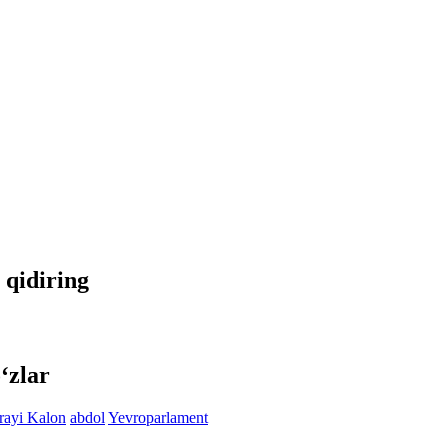
a qidiring
‘zlar
rayi Kalon
abdol
Yevroparlament