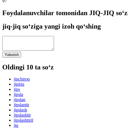
97
Foydalanuvchilar tomonidan JIQ-JIQ so‘z
jiq-jiq so‘ziga yangi izoh qo‘shing
Yuborish
Oldingi 10 ta so‘z
jinchiroq
jipiriq
jips
jipsla
jipslan
jipslantir
jipslash
jipslashtir
jipslashtiril
jiq