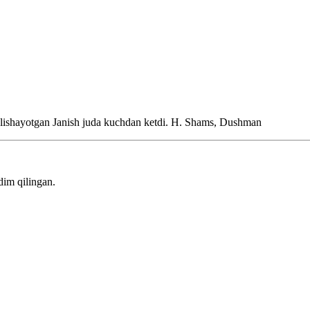
olishayotgan Janish juda kuchdan ketdi.
H. Shams, Dushman
dim qilingan.