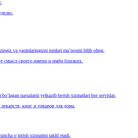
.
еделю.
‘zingiz va yaqinlaringizni ismlari ma’nosini bilib oling.
е смысл своего имени и имён близких.
o‘lagan narsalarni yetkazib berish xizmatlari bor servislar.
лекарств, книг и товаров для дома.
ncha o‘girish xizmatini taklif etadi.