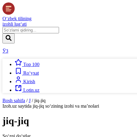
O‘zbek tilining
izohli lug‘ati
ЎЗ
Top 100
Ro‘yxat
Kirish
Lotin.uz
Bosh sahifa
/
J
/
jiq-jiq
Izoh.uz
saytida
jiq-jiq
so‘zining izohi va ma’nolari
jiq-jiq
So‘zni do‘stlar