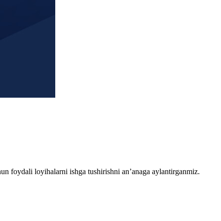
chun foydali loyihalarni ishga tushirishni an’anaga aylantirganmiz.