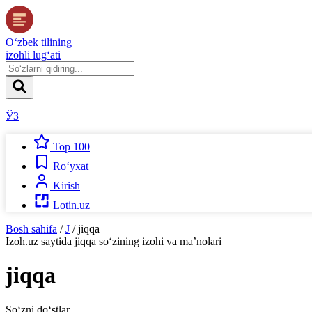
O‘zbek tilining
izohli lug‘ati
ЎЗ
Top 100
Ro‘yxat
Kirish
Lotin.uz
Bosh sahifa
/
J
/
jiqqa
Izoh.uz
saytida
jiqqa
so‘zining izohi va ma’nolari
jiqqa
So‘zni do‘stlar