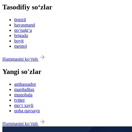
Tasodifiy so‘zlar
tirgizil
havasmand
qo‘nalg‘a
brigada
boyit
mentol
Hammasini ko‘rish
Yangi so'zlar
ambassador
mardudluq
muqobala
tvitter
mo‘r xayli
qoba qavsayn
Hammasini ko‘rish