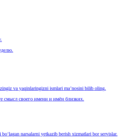
.
еделю.
‘zingiz va yaqinlaringizni ismlari ma’nosini bilib oling.
е смысл своего имени и имён близких.
o‘lagan narsalarni yetkazib berish xizmatlari bor servislar.