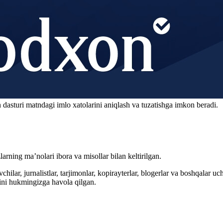
 dasturi matndagi imlo xatolarini aniqlash va tuzatishga imkon beradi.
arning ma’nolari ibora va misollar bilan keltirilgan.
hilar, jurnalistlar, tarjimonlar, kopirayterlar, blogerlar va boshqalar u
ini hukmingizga havola qilgan.