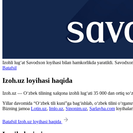
Izohli lugʻat
Savodxon
loyihasi bilan hamkorlikda yaratildi. Savodxon
Batafsil
Izoh.uz loyihasi haqida
Izoh.uz — O‘zbek tilining xalqona izohli lug‘ati 35 000 dan ortiq so‘zl
Yillar davomida “O‘zbek tili kuni”ga bag‘ishlab, o‘zbek tilini o‘rganuvc
Bizning jamoa
Lotin.uz
,
Imlo.uz
,
Sinonim.uz
,
Sarlavha.com
loyihalar
Batafsil Izoh.uz loyihasi haqida