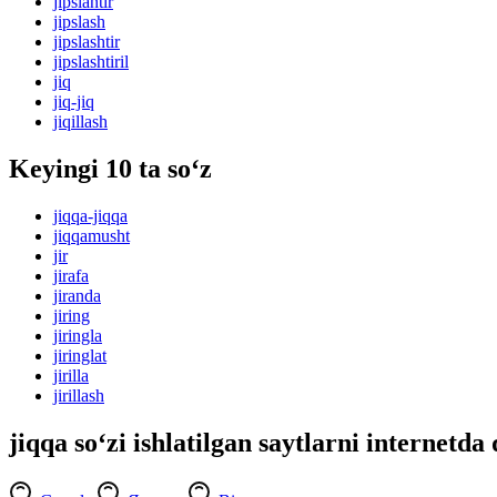
jipslantir
jipslash
jipslashtir
jipslashtiril
jiq
jiq-jiq
jiqillash
Keyingi 10 ta so‘z
jiqqa-jiqqa
jiqqamusht
jir
jirafa
jiranda
jiring
jiringla
jiringlat
jirilla
jirillash
jiqqa so‘zi ishlatilgan saytlarni internetda 