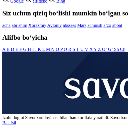
Google
Яндекс
Bing
Siz uchun qiziq bo‘lishi mumkin bo‘lgan so
acha
abrishim
Xorazmiy
Avloniy
abssess
Mars
achinish
aʼzo
abbat
Alifbo bo‘yicha
A
B
D
E
F
G
H
I
J
K
L
M
N
O
P
Q
R
S
T
U
V
X
Y
Z
O‘
G‘
Sh
Ch
Izohli lugʻat
Savodxon
loyihasi bilan hamkorlikda yaratildi. Savodxon
Batafsil