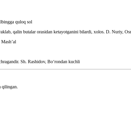
lbingga quloq sol
aklab, qalin butalar orasidan ketayotganini bilardi, xolos.
D. Nuriy, Os
 Mashʼal
uchragandir.
Sh. Rashidov, Boʻrondan kuchli
 qilingan.