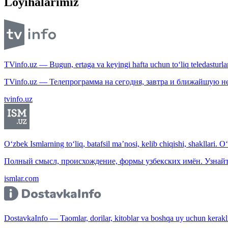
Loyihalarimiz
TVinfo.uz — Bugun, ertaga va keyingi hafta uchun to‘liq teledasturlar
TVinfo.uz — Телепрограмма на сегодня, завтра и ближайшую н
tvinfo.uz
O‘zbek Ismlarning to‘liq, batafsil ma’nosi, kelib chiqishi, shakllari. O
Полный смысл, происхождение, формы узбекских имён. Узнайт
ismlar.com
DostavkaInfo — Taomlar, dorilar, kitoblar va boshqa uy uchun kerakli b