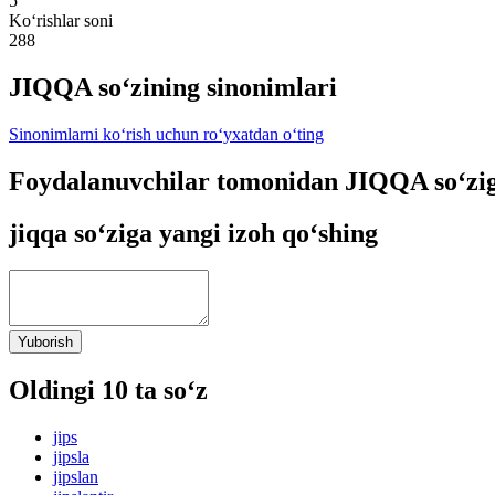
5
Ko‘rishlar soni
288
JIQQA so‘zining sinonimlari
Sinonimlarni ko‘rish uchun ro‘yxatdan o‘ting
Foydalanuvchilar tomonidan JIQQA so‘zig
jiqqa so‘ziga yangi izoh qo‘shing
Yuborish
Oldingi 10 ta so‘z
jips
jipsla
jipslan