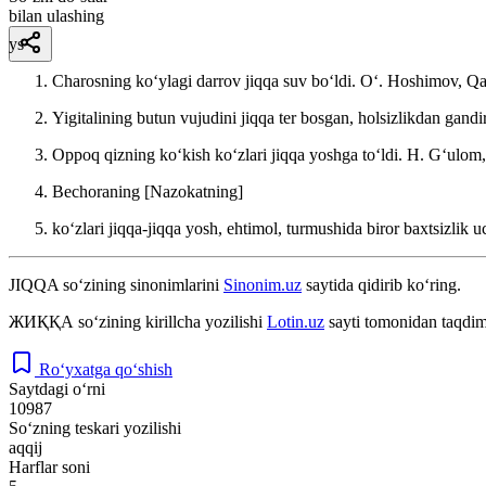
bilan ulashing
ys
Charosning koʻylagi darrov jiqqa suv boʻldi.
Oʻ. Hoshimov, Qa
Yigitalining butun vujudini jiqqa ter bosgan, holsizlikdan gandir
Oppoq qizning koʻkish koʻzlari jiqqa yoshga toʻldi.
H. Gʻulom,
Bechoraning [Nazokatning]
koʻzlari jiqqa-jiqqa yosh, ehtimol, turmushida biror baxtsizlik 
JIQQA
so‘zining sinonimlarini
Sinonim.uz
saytida qidirib ko‘ring.
ЖИҚҚА
so‘zining kirillcha yozilishi
Lotin.uz
sayti tomonidan taqdim
Ro‘yxatga qo‘shish
Saytdagi o‘rni
10987
So‘zning teskari yozilishi
aqqij
Harflar soni