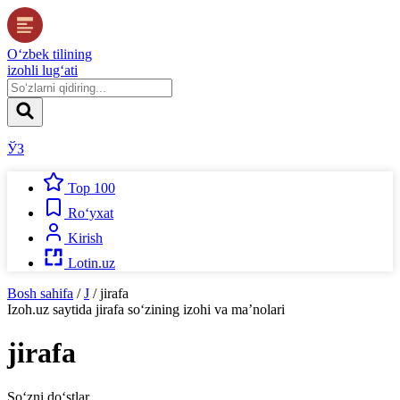
O‘zbek tilining
izohli lug‘ati
ЎЗ
Top 100
Ro‘yxat
Kirish
Lotin.uz
Bosh sahifa
/
J
/
jirafa
Izoh.uz
saytida
jirafa
so‘zining izohi va ma’nolari
jirafa
So‘zni do‘stlar