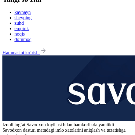
kavnayn
sheyping
zuhd
empirik
noqis
do‘nmoq
Hammasini ko‘rish
Izohli lugʻat
Savodxon
loyihasi bilan hamkorlikda yaratildi.
Savodxon dasturi matndagi imlo xatolarini aniqlash va tuzatishga