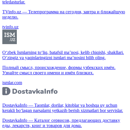
teledasturlar.
TVinfo.uz — Телепрограмма на сегодня, завтра и ближайшую
неделю.
tvinfo.uz
O‘zbek Ismlarning to‘liq, batafsil ma’nosi, kelib chiqishi, shakllari.
O‘zingiz va yaqinlaringizni ismlari ma’nosini bilib oling.
Полный смысл, происхождение, формы узбекских имён.
Узнайте смысл своего имени и имён близких.
ismlar.com
DostavkaInfo — Taomlar, dorilar, kitoblar va boshqa uy uchun
kerakli bo‘lagan narsalarni yetkazib berish xizmatlari bor servislar.
DostavkaInfo — Каталог сервисов, предлагающих доставку
еды, лекарств, книг и товаров для дома.