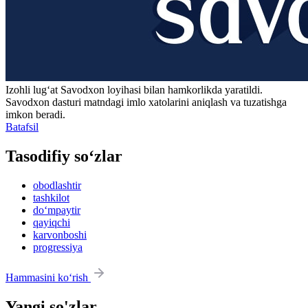
Izohli lugʻat
Savodxon
loyihasi bilan hamkorlikda yaratildi.
Savodxon dasturi matndagi imlo xatolarini aniqlash va tuzatishga
imkon beradi.
Batafsil
Tasodifiy so‘zlar
obodlashtir
tashkilot
do‘mpaytir
qayiqchi
karvonboshi
progressiya
Hammasini ko‘rish
Yangi so'zlar