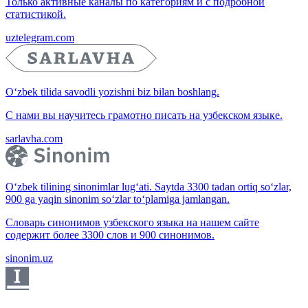
Только активные каналы по категориям и с подробной
статистикой.
uztelegram.com
O‘zbek tilida savodli yozishni biz bilan boshlang.
С нами вы научитесь грамотно писать на узбекском языке.
sarlavha.com
O‘zbek tilining sinonimlar lug‘ati. Saytda 3300 tadan ortiq so‘zlar,
900 ga yaqin sinonim so‘zlar to‘plamiga jamlangan.
Словарь синонимов узбекского языка на нашем сайте
содержит более 3300 слов и 900 синонимов.
sinonim.uz