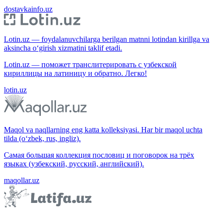
dostavkainfo.uz
Lotin.uz — foydalanuvchilarga berilgan matnni lotindan kirillga va
aksincha o‘girish xizmatini taklif etadi.
Lotin.uz — поможет транслитерировать с узбекской
кириллицы на латиницу и обратно. Легко!
lotin.uz
Maqol va naqllarning eng katta kolleksiyasi. Har bir maqol uchta
tilda (o‘zbek, rus, ingliz).
Самая большая коллекция пословиц и поговорок на трёх
языках (узбекский, русский, английский).
maqollar.uz