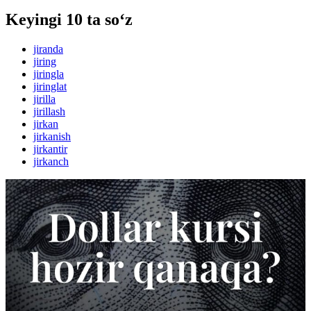
Keyingi 10 ta so‘z
jiranda
jiring
jiringla
jiringlat
jirilla
jirillash
jirkan
jirkanish
jirkantir
jirkanch