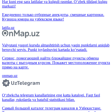
Har kuni eng sara latifalar va kulguli rasmlar. O‘zbek tilidagi kulgu
markazi!
Ежедневно только отборные анекдоты, смешные картинки.
Кузница юмора на узбекском языке!
latifa.uz
Valyutani yuqori kursda almashtirish uchun yaqin punktlarni aniqlab
beruvchi servis. Punkt joylashuvini kartada ko‘rsatadi.
Сервис, помогающий найти ближайшие пункты обмена
валюты с выгодным курсом. Покажет местоположение пункта
прямо на карте.
onmap.uz
O‘zbekcha telegram kanallarining eng katta katalogi. Faqt faol
kanallar, ruknlarda va batafsil statistikasi bilan.
Самый большой каталог телеграм каналов в Узбекистане.