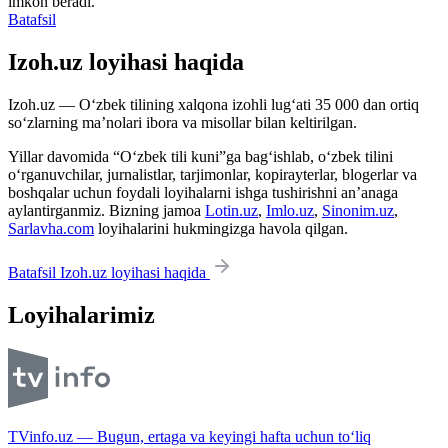
imkon beradi.
Batafsil
Izoh.uz loyihasi haqida
Izoh.uz — O‘zbek tilining xalqona izohli lug‘ati 35 000 dan ortiq
so‘zlarning ma’nolari ibora va misollar bilan keltirilgan.
Yillar davomida “O‘zbek tili kuni”ga bag‘ishlab, o‘zbek tilini
o‘rganuvchilar, jurnalistlar, tarjimonlar, kopirayterlar, blogerlar va
boshqalar uchun foydali loyihalarni ishga tushirishni an’anaga
aylantirganmiz. Bizning jamoa
Lotin.uz
,
Imlo.uz
,
Sinonim.uz
,
Sarlavha.com
loyihalarini hukmingizga havola qilgan.
Batafsil Izoh.uz loyihasi haqida
Loyihalarimiz
TVinfo.uz — Bugun, ertaga va keyingi hafta uchun to‘liq