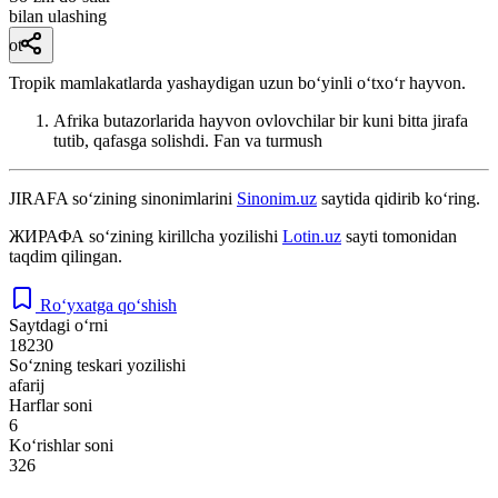
bilan ulashing
ot
Tropik mamlakatlarda yashaydigan uzun boʻyinli oʻtxoʻr hayvon.
Afrika butazorlarida hayvon ovlovchilar bir kuni bitta jirafa
tutib, qafasga solishdi.
Fan va turmush
JIRAFA
so‘zining sinonimlarini
Sinonim.uz
saytida qidirib ko‘ring.
ЖИРАФА
so‘zining kirillcha yozilishi
Lotin.uz
sayti tomonidan
taqdim qilingan.
Ro‘yxatga qo‘shish
Saytdagi o‘rni
18230
So‘zning teskari yozilishi
afarij
Harflar soni
6
Ko‘rishlar soni
326