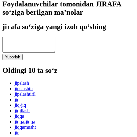
Foydalanuvchilar tomonidan JIRAFA
so‘ziga berilgan ma’nolar
jirafa so‘ziga yangi izoh qo‘shing
Yuborish
Oldingi 10 ta so‘z
jipslash
jipslashtir
jipslashtiril
jiq
jiq-jiq
jiqillash
jiqqa
jiqqa-jiqqa
jiqqamusht
jir