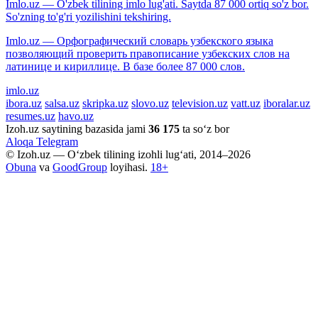
Imlo.uz — O'zbek tilining imlo lug'ati. Saytda 87 000 ortiq so'z bor.
So'zning to'g'ri yozilishini tekshiring.
Imlo.uz — Орфографический словарь узбекского языка
позволяющий проверить правописание узбекских слов на
латинице и кириллице. В базе более 87 000 слов.
imlo.uz
ibora.uz
salsa.uz
skripka.uz
slovo.uz
television.uz
vatt.uz
iboralar.uz
resumes.uz
havo.uz
Izoh.uz saytining bazasida jami
36 175
ta so‘z bor
Aloqa
Telegram
© Izoh.uz — O‘zbek tilining izohli lug‘ati, 2014–2026
Obuna
va
GoodGroup
loyihasi.
18+