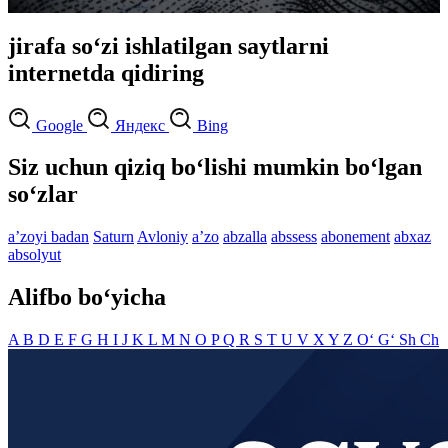
jirafa so‘zi ishlatilgan saytlarni
internetda qidiring
Google
Яндекс
Bing
Siz uchun qiziq bo‘lishi mumkin bo‘lgan
so‘zlar
aʼzoyi badan
Saturn
Avloniy
aʼzo
abzalla
abssess
abonement
abxaz
absolyut
Alifbo bo‘yicha
A
B
D
E
F
G
H
I
J
K
L
M
N
O
P
Q
R
S
T
U
V
X
Y
Z
O‘
G‘
Sh
Ch