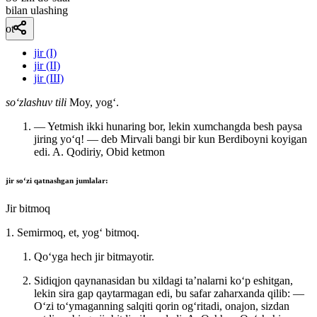
bilan ulashing
ot
jir (I)
jir (II)
jir (III)
so‘zlashuv tili
Moy, yogʻ.
— Yetmish ikki hunaring bor, lekin xumchangda besh paysa
jiring yoʻq! — deb Mirvali bangi bir kun Berdiboyni koyigan
edi.
A. Qodiriy, Obid ketmon
jir
soʻzi qatnashgan jumlalar:
Jir bitmoq
1. Semirmoq, et, yogʻ bitmoq.
Qoʻyga hech jir bitmayotir.
Sidiqjon qaynanasidan bu xildagi taʼnalarni koʻp eshitgan,
lekin sira gap qaytarmagan edi, bu safar zaharxanda qilib: —
Oʻzi toʻymaganning salqiti qorin ogʻritadi, onajon, sizdan