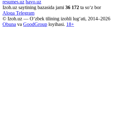
resumes.uz
havo.uz
Izoh.uz saytining bazasida jami
36 172
ta so‘z bor
Aloqa
Telegram
© Izoh.uz — O‘zbek tilining izohli lug‘ati, 2014–2026
Obuna
va
GoodGroup
loyihasi.
18+