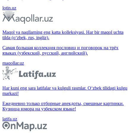
lotin.uz
Maqol va naqllarning eng katta kolleksiyasi. Har bir maqol uchta
tilda (o‘zbek, rus, ingliz).
Самая большая коллекция пословиц и поговорок на трёх
языках (узбекский, русский, английский).
maqollar.uz
Har kuni eng sara latifalar va kulguli rasmlar. O‘zbek tilidagi kulgu
markazi!
Ежедневно только отборные анекдоты, смешные картинки.
Кузница юмора на узбекском языке!
latifa.uz