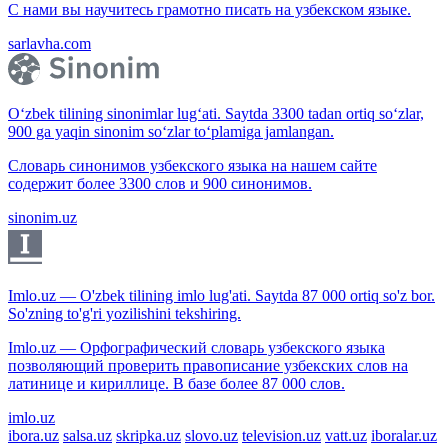
С нами вы научитесь грамотно писать на узбекском языке.
sarlavha.com
O‘zbek tilining sinonimlar lug‘ati. Saytda 3300 tadan ortiq so‘zlar,
900 ga yaqin sinonim so‘zlar to‘plamiga jamlangan.
Словарь синонимов узбекского языка на нашем сайте
содержит более 3300 слов и 900 синонимов.
sinonim.uz
Imlo.uz — O'zbek tilining imlo lug'ati. Saytda 87 000 ortiq so'z bor.
So'zning to'g'ri yozilishini tekshiring.
Imlo.uz — Орфографический словарь узбекского языка
позволяющий проверить правописание узбекских слов на
латинице и кириллице. В базе более 87 000 слов.
imlo.uz
ibora.uz
salsa.uz
skripka.uz
slovo.uz
television.uz
vatt.uz
iboralar.uz