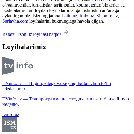
o‘rganuvchilar, jurnalistlar, tarjimonlar, kopirayterlar, blogerlar va
boshqalar uchun foydali loyihalarni ishga tushirishni an’anaga
aylantirganmiz. Bizning jamoa
Lotin.uz
,
Imlo.uz
,
Sinonim.uz
,
Sarlavha.com
loyihalarini hukmingizga havola qilgan.
Batafsil Izoh.uz loyihasi haqida
Loyihalarimiz
TVinfo.uz — Bugun, ertaga va keyingi hafta uchun to‘liq
teledasturlar.
TVinfo.uz — Телепрограмма на сегодня, завтра и ближайшую
неделю.
tvinfo.uz