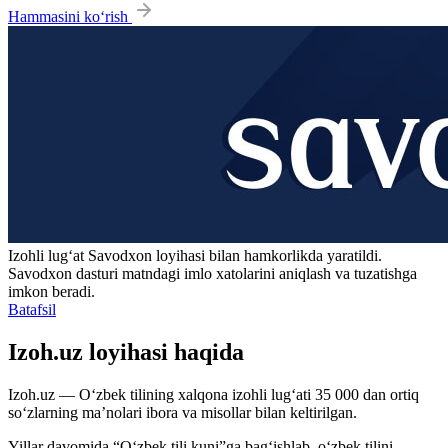
Hammasini ko‘rish
Izohli lugʻat
Savodxon
loyihasi bilan hamkorlikda yaratildi.
Savodxon dasturi matndagi imlo xatolarini aniqlash va tuzatishga
imkon beradi.
Batafsil
Izoh.uz loyihasi haqida
Izoh.uz — O‘zbek tilining xalqona izohli lug‘ati 35 000 dan ortiq
so‘zlarning ma’nolari ibora va misollar bilan keltirilgan.
Yillar davomida “O‘zbek tili kuni”ga bag‘ishlab, o‘zbek tilini