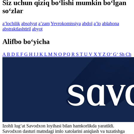
Siz uchun qiziq bo‘lishi mumkin bo‘lgan
so‘zlar
aʼlochilik
absolyut
aʼzam
Yevrokomissiya
abdol
aʼlo
ablahona
abstraktlashtiril
abyot
Alifbo bo‘yicha
A
B
D
E
F
G
H
I
J
K
L
M
N
O
P
Q
R
S
T
U
V
X
Y
Z
O‘
G‘
Sh
Ch
Izohli lugʻat
Savodxon
loyihasi bilan hamkorlikda yaratildi.
Savodxon dasturi matndagi imlo xatolarini aniqlash va tuzatishga