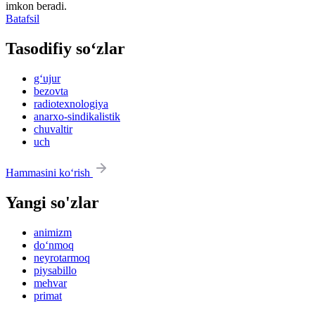
imkon beradi.
Batafsil
Tasodifiy so‘zlar
g‘ujur
bezovta
radiotexnologiya
anarxo-sindikalistik
chuvaltir
uch
Hammasini ko‘rish
Yangi so'zlar
animizm
do‘nmoq
neyrotarmoq
piysabillo
mehvar
primat