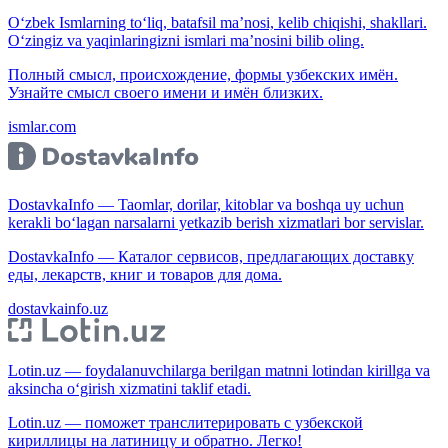
O‘zbek Ismlarning to‘liq, batafsil ma’nosi, kelib chiqishi, shakllari.
O‘zingiz va yaqinlaringizni ismlari ma’nosini bilib oling.
Полный смысл, происхождение, формы узбекских имён.
Узнайте смысл своего имени и имён близких.
ismlar.com
DostavkaInfo — Taomlar, dorilar, kitoblar va boshqa uy uchun
kerakli bo‘lagan narsalarni yetkazib berish xizmatlari bor servislar.
DostavkaInfo — Каталог сервисов, предлагающих доставку
еды, лекарств, книг и товаров для дома.
dostavkainfo.uz
Lotin.uz — foydalanuvchilarga berilgan matnni lotindan kirillga va
aksincha o‘girish xizmatini taklif etadi.
Lotin.uz — поможет транслитерировать с узбекской
кириллицы на латиницу и обратно. Легко!