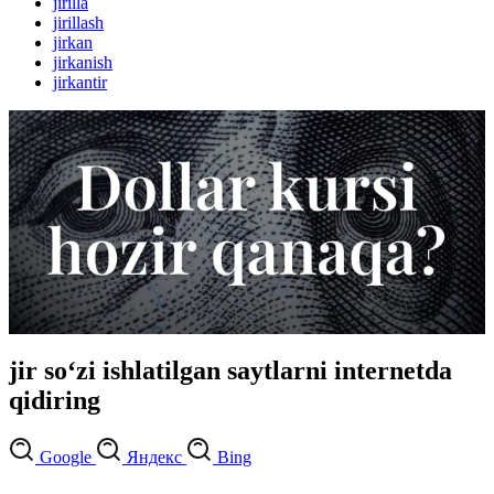
jirilla
jirillash
jirkan
jirkanish
jirkantir
jir so‘zi ishlatilgan saytlarni internetda
qidiring
Google
Яндекс
Bing