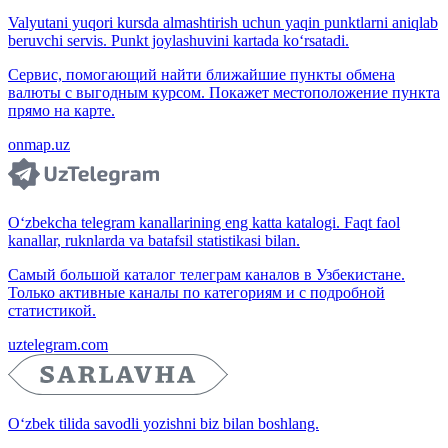
Valyutani yuqori kursda almashtirish uchun yaqin punktlarni aniqlab
beruvchi servis. Punkt joylashuvini kartada ko‘rsatadi.
Сервис, помогающий найти ближайшие пункты обмена
валюты с выгодным курсом. Покажет местоположение пункта
прямо на карте.
onmap.uz
O‘zbekcha telegram kanallarining eng katta katalogi. Faqt faol
kanallar, ruknlarda va batafsil statistikasi bilan.
Самый большой каталог телеграм каналов в Узбекистане.
Только активные каналы по категориям и с подробной
статистикой.
uztelegram.com
O‘zbek tilida savodli yozishni biz bilan boshlang.