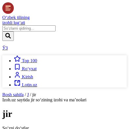
O‘zbek tilining
izohli lug‘ati
ЎЗ
Top 100
Ro‘yxat
Kirish
Lotin.uz
Bosh sahifa
/
J
/
jir
Izoh.uz
saytida
jir
so‘zining izohi va ma’nolari
jir
So‘zni do‘stlar