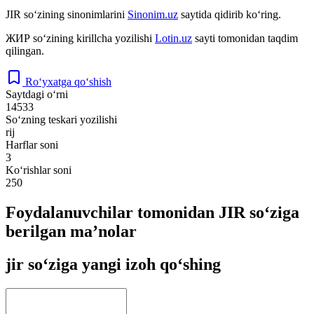
JIR
so‘zining sinonimlarini
Sinonim.uz
saytida qidirib ko‘ring.
ЖИР
so‘zining kirillcha yozilishi
Lotin.uz
sayti tomonidan taqdim
qilingan.
Ro‘yxatga qo‘shish
Saytdagi o‘rni
14533
So‘zning teskari yozilishi
rij
Harflar soni
3
Ko‘rishlar soni
250
Foydalanuvchilar tomonidan JIR so‘ziga
berilgan ma’nolar
jir so‘ziga yangi izoh qo‘shing