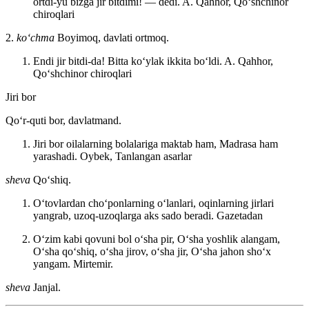
ortdi-yu bizga jir bitdimi! — dedi.
A. Qahhor, Qoʻshchinor
chiroqlari
2.
koʻchma
Boyimoq, davlati ortmoq.
Endi jir bitdi-da! Bitta koʻylak ikkita boʻldi.
A. Qahhor,
Qoʻshchinor chiroqlari
Jiri bor
Qoʻr-quti bor, davlatmand.
Jiri bor oilalarning bolalariga maktab ham, Madrasa ham
yarashadi.
Oybek, Tanlangan asarlar
sheva
Qoʻshiq.
Oʻtovlardan choʻponlarning oʻlanlari, oqinlarning jirlari
yangrab, uzoq-uzoqlarga aks sado beradi.
Gazetadan
Oʻzim kabi qovuni bol oʻsha pir, Oʻsha yoshlik alangam,
Oʻsha qoʻshiq, oʻsha jirov, oʻsha jir, Oʻsha jahon shoʻx
yangam.
Mirtemir.
sheva
Janjal.