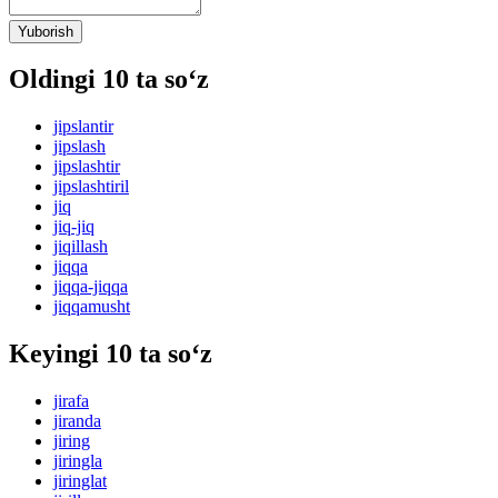
Yuborish
Oldingi 10 ta so‘z
jipslantir
jipslash
jipslashtir
jipslashtiril
jiq
jiq-jiq
jiqillash
jiqqa
jiqqa-jiqqa
jiqqamusht
Keyingi 10 ta so‘z
jirafa
jiranda
jiring
jiringla
jiringlat