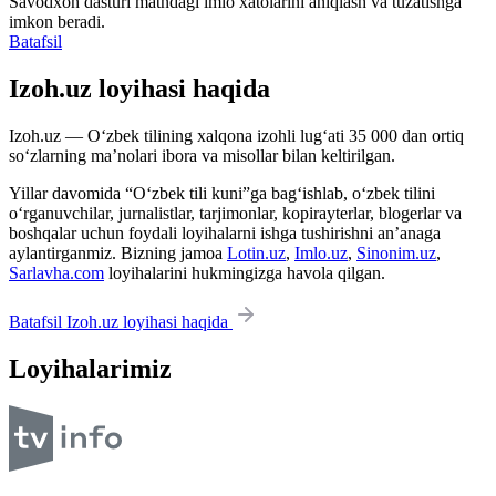
Savodxon dasturi matndagi imlo xatolarini aniqlash va tuzatishga
imkon beradi.
Batafsil
Izoh.uz loyihasi haqida
Izoh.uz — O‘zbek tilining xalqona izohli lug‘ati 35 000 dan ortiq
so‘zlarning ma’nolari ibora va misollar bilan keltirilgan.
Yillar davomida “O‘zbek tili kuni”ga bag‘ishlab, o‘zbek tilini
o‘rganuvchilar, jurnalistlar, tarjimonlar, kopirayterlar, blogerlar va
boshqalar uchun foydali loyihalarni ishga tushirishni an’anaga
aylantirganmiz. Bizning jamoa
Lotin.uz
,
Imlo.uz
,
Sinonim.uz
,
Sarlavha.com
loyihalarini hukmingizga havola qilgan.
Batafsil Izoh.uz loyihasi haqida
Loyihalarimiz