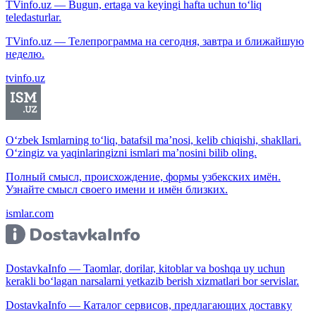
TVinfo.uz — Bugun, ertaga va keyingi hafta uchun to‘liq
teledasturlar.
TVinfo.uz — Телепрограмма на сегодня, завтра и ближайшую
неделю.
tvinfo.uz
O‘zbek Ismlarning to‘liq, batafsil ma’nosi, kelib chiqishi, shakllari.
O‘zingiz va yaqinlaringizni ismlari ma’nosini bilib oling.
Полный смысл, происхождение, формы узбекских имён.
Узнайте смысл своего имени и имён близких.
ismlar.com
DostavkaInfo — Taomlar, dorilar, kitoblar va boshqa uy uchun
kerakli bo‘lagan narsalarni yetkazib berish xizmatlari bor servislar.
DostavkaInfo — Каталог сервисов, предлагающих доставку