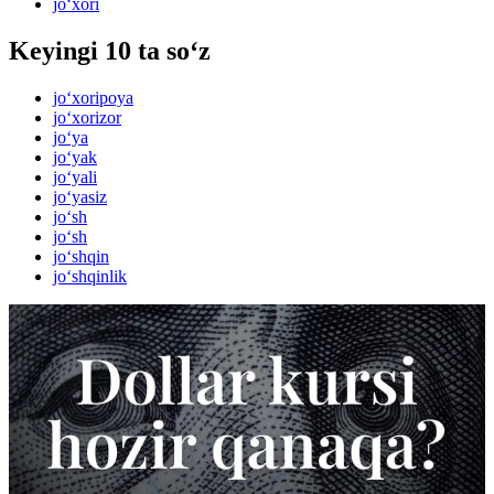
jo‘xori
Keyingi 10 ta so‘z
jo‘xoripoya
jo‘xorizor
jo‘ya
jo‘yak
jo‘yali
jo‘yasiz
jo‘sh
jo‘sh
jo‘shqin
jo‘shqinlik