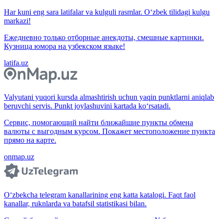
Har kuni eng sara latifalar va kulguli rasmlar. O‘zbek tilidagi kulgu
markazi!
Ежедневно только отборные анекдоты, смешные картинки.
Кузница юмора на узбекском языке!
latifa.uz
Valyutani yuqori kursda almashtirish uchun yaqin punktlarni aniqlab
beruvchi servis. Punkt joylashuvini kartada ko‘rsatadi.
Сервис, помогающий найти ближайшие пункты обмена
валюты с выгодным курсом. Покажет местоположение пункта
прямо на карте.
onmap.uz
O‘zbekcha telegram kanallarining eng katta katalogi. Faqt faol
kanallar, ruknlarda va batafsil statistikasi bilan.