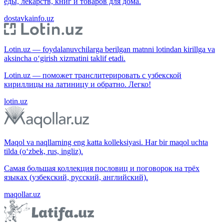
еды, лекарств, книг и товаров для дома.
dostavkainfo.uz
Lotin.uz — foydalanuvchilarga berilgan matnni lotindan kirillga va
aksincha o‘girish xizmatini taklif etadi.
Lotin.uz — поможет транслитерировать с узбекской
кириллицы на латиницу и обратно. Легко!
lotin.uz
Maqol va naqllarning eng katta kolleksiyasi. Har bir maqol uchta
tilda (o‘zbek, rus, ingliz).
Самая большая коллекция пословиц и поговорок на трёх
языках (узбекский, русский, английский).
maqollar.uz