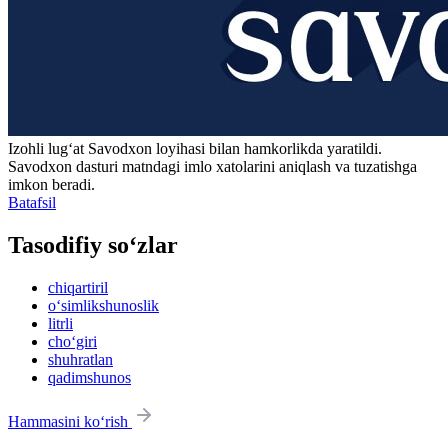
Izohli lugʻat
Savodxon
loyihasi bilan hamkorlikda yaratildi.
Savodxon dasturi matndagi imlo xatolarini aniqlash va tuzatishga
imkon beradi.
Batafsil
Tasodifiy so‘zlar
chiqartiril
o‘simlikshunoslik
litrli
cho‘giri
shuhratlan
qadimshunos
Hammasini ko‘rish