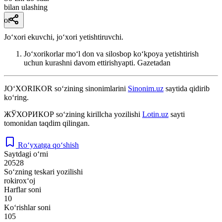
bilan ulashing
ot
Joʻxori ekuvchi, joʻxori yetishtiruvchi.
Joʻxorikorlar moʻl don va silosbop koʻkpoya yetishtirish
uchun kurashni davom ettirishyapti.
Gazetadan
JO‘XORIKOR
so‘zining sinonimlarini
Sinonim.uz
saytida qidirib
ko‘ring.
ЖЎХОРИКОР
so‘zining kirillcha yozilishi
Lotin.uz
sayti
tomonidan taqdim qilingan.
Ro‘yxatga qo‘shish
Saytdagi o‘rni
20528
So‘zning teskari yozilishi
rokirox‘oj
Harflar soni
10
Ko‘rishlar soni
105