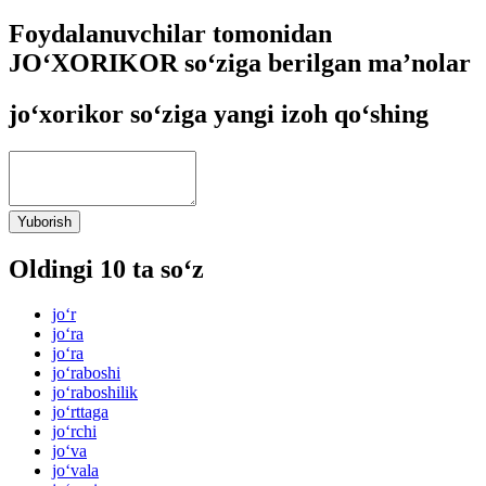
Foydalanuvchilar tomonidan
JO‘XORIKOR so‘ziga berilgan ma’nolar
jo‘xorikor so‘ziga yangi izoh qo‘shing
Yuborish
Oldingi 10 ta so‘z
jo‘r
jo‘ra
jo‘ra
jo‘raboshi
jo‘raboshilik
jo‘rttaga
jo‘rchi
jo‘va
jo‘vala