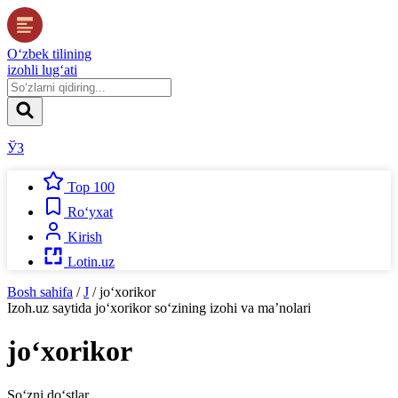
O‘zbek tilining
izohli lug‘ati
ЎЗ
Top 100
Ro‘yxat
Kirish
Lotin.uz
Bosh sahifa
/
J
/
jo‘xorikor
Izoh.uz
saytida
jo‘xorikor
so‘zining izohi va ma’nolari
jo‘xorikor
So‘zni do‘stlar