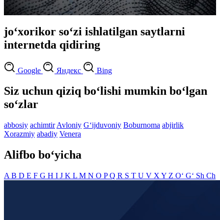
jo‘xorikor so‘zi ishlatilgan saytlarni
internetda qidiring
Google
Яндекс
Bing
Siz uchun qiziq bo‘lishi mumkin bo‘lgan
so‘zlar
abbosiy
achimtir
Avloniy
G‘ijduvoniy
Boburnoma
abjirlik
Xorazmiy
abadiy
Venera
Alifbo bo‘yicha
A
B
D
E
F
G
H
I
J
K
L
M
N
O
P
Q
R
S
T
U
V
X
Y
Z
O‘
G‘
Sh
Ch