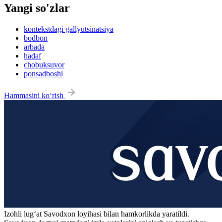
Yangi so'zlar
kontekstdagi gallyutsinatsiya
bodbon
arbada
hadaf
chobuksuvor
ponsadboshi
Hammasini ko‘rish
Izohli lugʻat
Savodxon
loyihasi bilan hamkorlikda yaratildi.