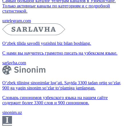
Самый большой каталог телеграм каналов в Узбекистане.
Только активные каналы по категориям и с подробной
статистикой.
uztelegram.com
O‘zbek tilida savodli yozishni biz bilan boshlang.
С нами вы научитесь грамотно писать на узбекском языке.
sarlavha.com
O‘zbek tilining sinonimlar lug‘ati. Saytda 3300 tadan ortiq so‘zlar,
900 ga yaqin sinonim so‘zlar to‘plamiga jamlangan.
Словарь синонимов узбекского языка на нашем сайте
содержит более 3300 слов и 900 синонимов.
sinonim.uz