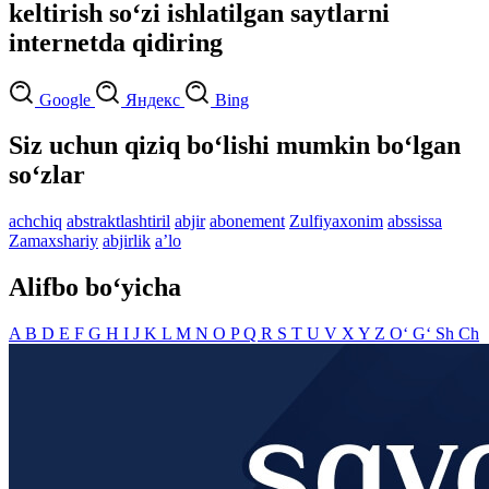
keltirish so‘zi ishlatilgan saytlarni
internetda qidiring
Google
Яндекс
Bing
Siz uchun qiziq bo‘lishi mumkin bo‘lgan
so‘zlar
achchiq
abstraktlashtiril
abjir
abonement
Zulfiyaxonim
abssissa
Zamaxshariy
abjirlik
aʼlo
Alifbo bo‘yicha
A
B
D
E
F
G
H
I
J
K
L
M
N
O
P
Q
R
S
T
U
V
X
Y
Z
O‘
G‘
Sh
Ch