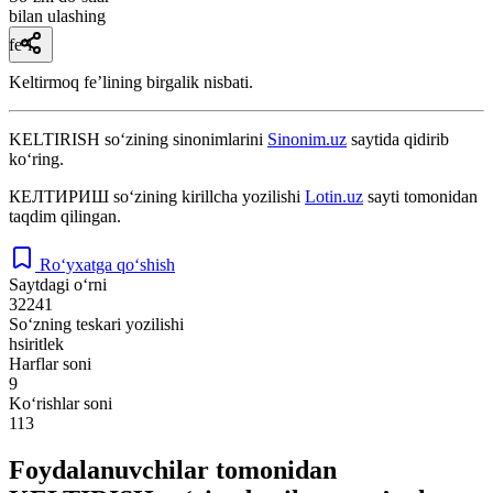
bilan ulashing
fe’l
Keltirmoq feʼlining birgalik nisbati.
KELTIRISH
so‘zining sinonimlarini
Sinonim.uz
saytida qidirib
ko‘ring.
КЕЛТИРИШ
so‘zining kirillcha yozilishi
Lotin.uz
sayti tomonidan
taqdim qilingan.
Ro‘yxatga qo‘shish
Saytdagi o‘rni
32241
So‘zning teskari yozilishi
hsiritlek
Harflar soni
9
Ko‘rishlar soni
113
Foydalanuvchilar tomonidan