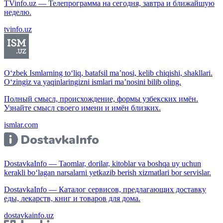
TVinfo.uz — Телепрограмма на сегодня, завтра и ближайшую
неделю.
tvinfo.uz
O‘zbek Ismlarning to‘liq, batafsil ma’nosi, kelib chiqishi, shakllari.
O‘zingiz va yaqinlaringizni ismlari ma’nosini bilib oling.
Полный смысл, происхождение, формы узбекских имён.
Узнайте смысл своего имени и имён близких.
ismlar.com
DostavkaInfo — Taomlar, dorilar, kitoblar va boshqa uy uchun
kerakli bo‘lagan narsalarni yetkazib berish xizmatlari bor servislar.
DostavkaInfo — Каталог сервисов, предлагающих доставку
еды, лекарств, книг и товаров для дома.
dostavkainfo.uz