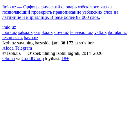
Imlo.uz — Орфографический словарь узбекского языка
позволяющий проверить правописание узбекских слов на
латинице и кириллице. В базе более 87 000 слов.
imlo.uz
ibora.uz
salsa.uz
skripka.uz
slovo.uz
television.uz
vatt.uz
iboralar.uz
resumes.uz
havo.uz
Izoh.uz saytining bazasida jami
36 172
ta so‘z bor
Aloqa
Telegram
© Izoh.uz — O‘zbek tilining izohli lug‘ati, 2014–2026
Obuna
va
GoodGroup
loyihasi.
18+