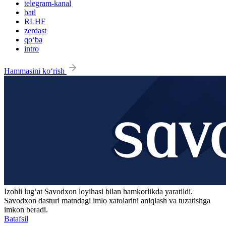
telegram-kanal
batl
RLHF
zerdast
qo‘ba
intro
Hammasini ko‘rish
Izohli lugʻat
Savodxon
loyihasi bilan hamkorlikda yaratildi.
Savodxon dasturi matndagi imlo xatolarini aniqlash va tuzatishga
imkon beradi.
Batafsil