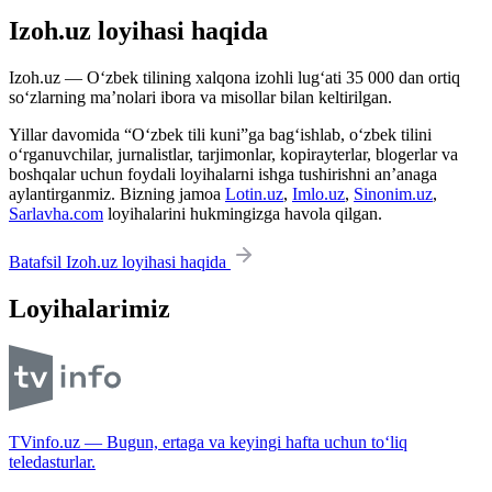
Izoh.uz loyihasi haqida
Izoh.uz — O‘zbek tilining xalqona izohli lug‘ati 35 000 dan ortiq
so‘zlarning ma’nolari ibora va misollar bilan keltirilgan.
Yillar davomida “O‘zbek tili kuni”ga bag‘ishlab, o‘zbek tilini
o‘rganuvchilar, jurnalistlar, tarjimonlar, kopirayterlar, blogerlar va
boshqalar uchun foydali loyihalarni ishga tushirishni an’anaga
aylantirganmiz. Bizning jamoa
Lotin.uz
,
Imlo.uz
,
Sinonim.uz
,
Sarlavha.com
loyihalarini hukmingizga havola qilgan.
Batafsil Izoh.uz loyihasi haqida
Loyihalarimiz
TVinfo.uz — Bugun, ertaga va keyingi hafta uchun to‘liq
teledasturlar.