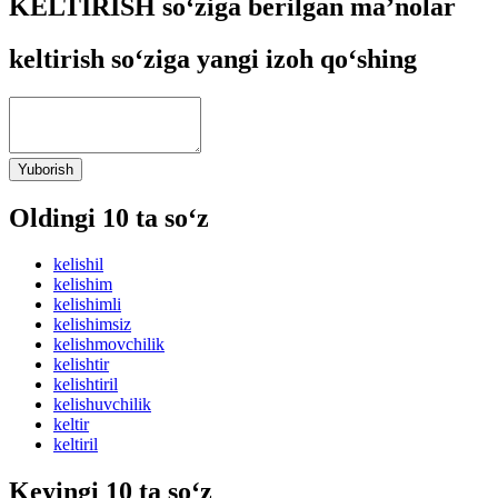
KELTIRISH so‘ziga berilgan ma’nolar
keltirish so‘ziga yangi izoh qo‘shing
Yuborish
Oldingi 10 ta so‘z
kelishil
kelishim
kelishimli
kelishimsiz
kelishmovchilik
kelishtir
kelishtiril
kelishuvchilik
keltir
keltiril
Keyingi 10 ta so‘z