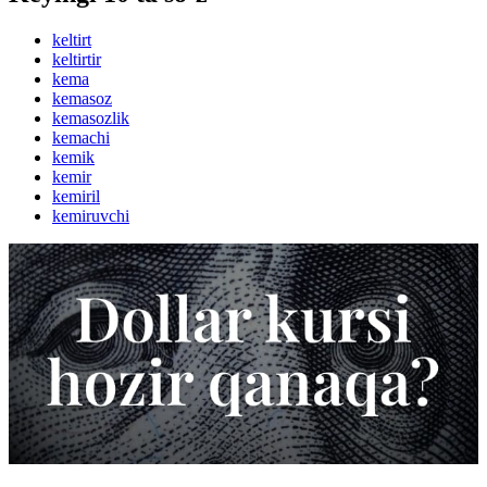
keltirt
keltirtir
kema
kemasoz
kemasozlik
kemachi
kemik
kemir
kemiril
kemiruvchi