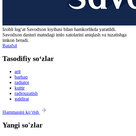
Izohli lugʻat
Savodxon
loyihasi bilan hamkorlikda yaratildi.
Savodxon dasturi matndagi imlo xatolarini aniqlash va tuzatishga
imkon beradi.
Batafsil
Tasodifiy so‘zlar
arit
barhaq
radiator
kuttir
radiouzatish
galdirat
Hammasini ko‘rish
Yangi so'zlar