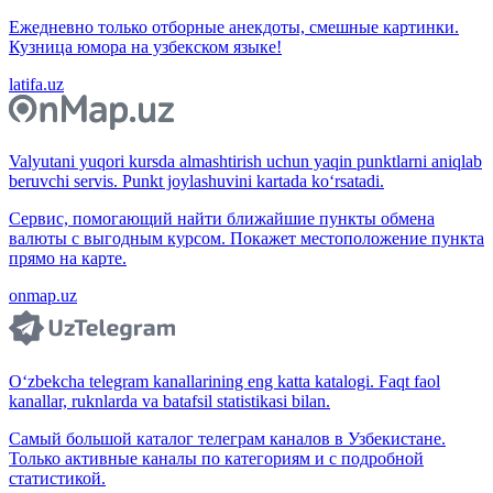
Ежедневно только отборные анекдоты, смешные картинки.
Кузница юмора на узбекском языке!
latifa.uz
Valyutani yuqori kursda almashtirish uchun yaqin punktlarni aniqlab
beruvchi servis. Punkt joylashuvini kartada ko‘rsatadi.
Сервис, помогающий найти ближайшие пункты обмена
валюты с выгодным курсом. Покажет местоположение пункта
прямо на карте.
onmap.uz
O‘zbekcha telegram kanallarining eng katta katalogi. Faqt faol
kanallar, ruknlarda va batafsil statistikasi bilan.
Самый большой каталог телеграм каналов в Узбекистане.
Только активные каналы по категориям и с подробной
статистикой.