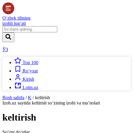
O‘zbek tilining
izohli lug‘ati
ЎЗ
Top 100
Ro‘yxat
Kirish
Lotin.uz
Bosh sahifa
/
K
/
keltirish
Izoh.uz
saytida
keltirish
so‘zining izohi va ma’nolari
keltirish
So‘zni do‘stlar