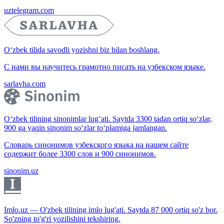
uztelegram.com
O‘zbek tilida savodli yozishni biz bilan boshlang.
С нами вы научитесь грамотно писать на узбекском языке.
sarlavha.com
O‘zbek tilining sinonimlar lug‘ati. Saytda 3300 tadan ortiq so‘zlar,
900 ga yaqin sinonim so‘zlar to‘plamiga jamlangan.
Словарь синонимов узбекского языка на нашем сайте
содержит более 3300 слов и 900 синонимов.
sinonim.uz
Imlo.uz — O'zbek tilining imlo lug'ati. Saytda 87 000 ortiq so'z bor.
So'zning to'g'ri yozilishini tekshiring.