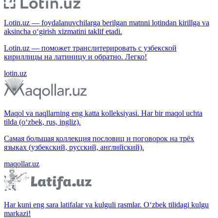
Lotin.uz — foydalanuvchilarga berilgan matnni lotindan kirillga va
aksincha o‘girish xizmatini taklif etadi.
Lotin.uz — поможет транслитерировать с узбекской
кириллицы на латиницу и обратно. Легко!
lotin.uz
Maqol va naqllarning eng katta kolleksiyasi. Har bir maqol uchta
tilda (o‘zbek, rus, ingliz).
Самая большая коллекция пословиц и поговорок на трёх
языках (узбекский, русский, английский).
maqollar.uz
Har kuni eng sara latifalar va kulguli rasmlar. O‘zbek tilidagi kulgu
markazi!