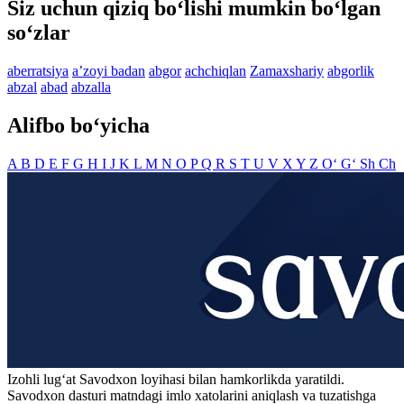
Siz uchun qiziq bo‘lishi mumkin bo‘lgan
so‘zlar
aberratsiya
aʼzoyi badan
abgor
achchiqlan
Zamaxshariy
abgorlik
abzal
abad
abzalla
Alifbo bo‘yicha
A
B
D
E
F
G
H
I
J
K
L
M
N
O
P
Q
R
S
T
U
V
X
Y
Z
O‘
G‘
Sh
Ch
Izohli lugʻat
Savodxon
loyihasi bilan hamkorlikda yaratildi.
Savodxon dasturi matndagi imlo xatolarini aniqlash va tuzatishga