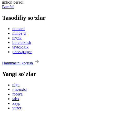
imkon beradi.
Batafsil
Tasodifiy so‘zlar
nomard
minbaʼd
tirgak
burchaktish
tavtologik
press-papye
Hammasini ko‘rish
Yangi so'zlar
ulgu
mazoxist
fobiya
tabx
xayp
yuzer