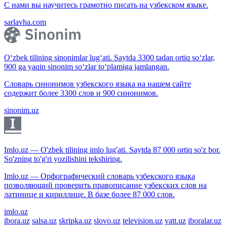
С нами вы научитесь грамотно писать на узбекском языке.
sarlavha.com
O‘zbek tilining sinonimlar lug‘ati. Saytda 3300 tadan ortiq so‘zlar,
900 ga yaqin sinonim so‘zlar to‘plamiga jamlangan.
Словарь синонимов узбекского языка на нашем сайте
содержит более 3300 слов и 900 синонимов.
sinonim.uz
Imlo.uz — O'zbek tilining imlo lug'ati. Saytda 87 000 ortiq so'z bor.
So'zning to'g'ri yozilishini tekshiring.
Imlo.uz — Орфографический словарь узбекского языка
позволяющий проверить правописание узбекских слов на
латинице и кириллице. В базе более 87 000 слов.
imlo.uz
ibora.uz
salsa.uz
skripka.uz
slovo.uz
television.uz
vatt.uz
iboralar.uz