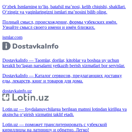
O‘zbek Ismlarning to‘liq, batafsil ma’nosi, kelib chiqishi, shakllari.
O‘zingiz va yaqinlaringizni ismlari ma’nosini bilib oling.
Полный смысл, происхождение, формы узбекских имён.
Узнайте смысл своего имени и имён близких.
ismlar.com
DostavkaInfo — Taomlar, dorilar, kitoblar va boshqa uy uchun
kerakli bo‘lagan narsalarni yetkazib berish xizmatlari bor servislar.
DostavkaInfo — Каталог сервисов, предлагающих доставку
еды, лекарств, книг и товаров для дома.
dostavkainfo.uz
Lotin.uz — foydalanuvchilarga berilgan matnni lotindan kirillga va
aksincha o‘girish xizmatini taklif etadi.
Lotin.uz — поможет транслитерировать с узбекской
кириллицы на латиницу и обратно. Легко!