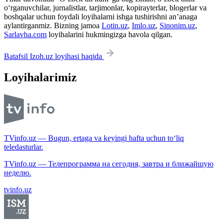
o‘rganuvchilar, jurnalistlar, tarjimonlar, kopirayterlar, blogerlar va
boshqalar uchun foydali loyihalarni ishga tushirishni an’anaga
aylantirganmiz. Bizning jamoa
Lotin.uz
,
Imlo.uz
,
Sinonim.uz
,
Sarlavha.com
loyihalarini hukmingizga havola qilgan.
Batafsil Izoh.uz loyihasi haqida
Loyihalarimiz
TVinfo.uz — Bugun, ertaga va keyingi hafta uchun to‘liq
teledasturlar.
TVinfo.uz — Телепрограмма на сегодня, завтра и ближайшую
неделю.
tvinfo.uz