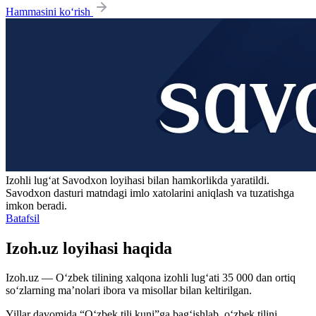
Hammasini ko‘rish
Izohli lugʻat
Savodxon
loyihasi bilan hamkorlikda yaratildi.
Savodxon dasturi matndagi imlo xatolarini aniqlash va tuzatishga
imkon beradi.
Batafsil
Izoh.uz loyihasi haqida
Izoh.uz — O‘zbek tilining xalqona izohli lug‘ati 35 000 dan ortiq
so‘zlarning ma’nolari ibora va misollar bilan keltirilgan.
Yillar davomida “O‘zbek tili kuni”ga bag‘ishlab, o‘zbek tilini