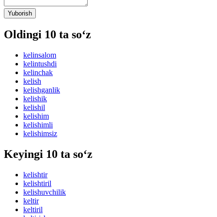
Yuborish
Oldingi 10 ta so‘z
kelinsalom
kelintushdi
kelinchak
kelish
kelishganlik
kelishik
kelishil
kelishim
kelishimli
kelishimsiz
Keyingi 10 ta so‘z
kelishtir
kelishtiril
kelishuvchilik
keltir
keltiril