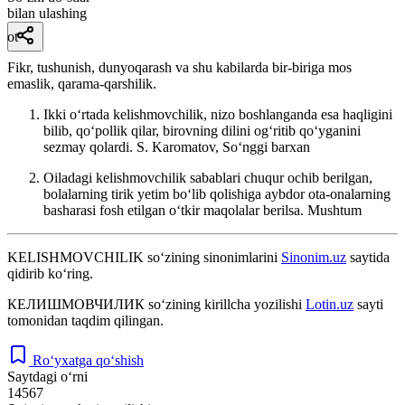
bilan ulashing
ot
Fikr, tushunish, dunyoqarash va shu kabilarda bir-biriga mos
emaslik, qarama-qarshilik.
Ikki oʻrtada kelishmovchilik, nizo boshlanganda esa haqligini
bilib, qoʻpollik qilar, birovning dilini ogʻritib qoʻyganini
sezmay qolardi.
S. Karomatov, Soʻnggi barxan
Oiladagi kelishmovchilik sabablari chuqur ochib berilgan,
bolalarning tirik yetim boʻlib qolishiga aybdor ota-onalarning
basharasi fosh etilgan oʻtkir maqolalar berilsa.
Mushtum
KELISHMOVCHILIK
so‘zining sinonimlarini
Sinonim.uz
saytida
qidirib ko‘ring.
КЕЛИШМОВЧИЛИК
so‘zining kirillcha yozilishi
Lotin.uz
sayti
tomonidan taqdim qilingan.
Ro‘yxatga qo‘shish
Saytdagi o‘rni
14567