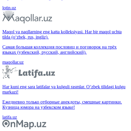
lotin.uz
Maqol va naqllarning eng katta kolleksiyasi. Har bir maqol uchta
tilda (o‘zbek, rus, ingliz).
Самая большая коллекция пословиц и поговорок на трёх
языках (узбекский, русский, английский).
maqollar.uz
Har kuni eng sara latifalar va kulguli rasmlar. O‘zbek tilidagi kulgu
markazi!
Ежедневно только отборные анекдоты, смешные картинки.
Кузница юмора на узбекском языке!
latifa.uz