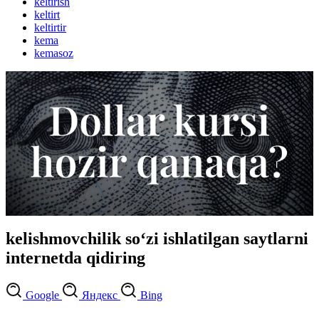
keltirish
keltirt
keltirtir
kema
kemasoz
kelishmovchilik so‘zi ishlatilgan saytlarni
internetda qidiring
Google
Яндекс
Bing