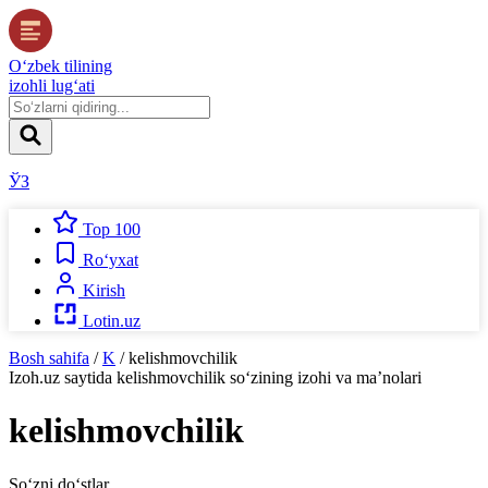
O‘zbek tilining
izohli lug‘ati
ЎЗ
Top 100
Ro‘yxat
Kirish
Lotin.uz
Bosh sahifa
/
K
/
kelishmovchilik
Izoh.uz
saytida
kelishmovchilik
so‘zining izohi va ma’nolari
kelishmovchilik
So‘zni do‘stlar