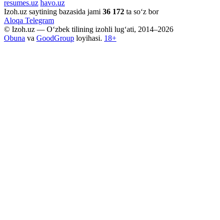
resumes.uz
havo.uz
Izoh.uz saytining bazasida jami
36 172
ta so‘z bor
Aloqa
Telegram
© Izoh.uz — O‘zbek tilining izohli lug‘ati, 2014–2026
Obuna
va
GoodGroup
loyihasi.
18+