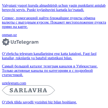
Valyutani yuqori kursda almashtirish uchun yaqin punktlarni aniqlab
beruvchi servis. Punkt joylashuvini kartada ko‘rsatadi.
Сервис, помогающий найти ближайшие пункты обмена
валюты с выгодным курсом. Покажет местоположение пункта
прямо на карте.
onmap.uz
O‘zbekcha telegram kanallarining eng katta katalogi. Faqt faol
kanallar, ruknlarda va batafsil statistikasi bilan.
Самый большой каталог телеграм каналов в Узбекистане.
Только активные каналы по категориям и с подробной
статистикой.
uztelegram.com
O‘zbek tilida savodli yozishni biz bilan boshlang.