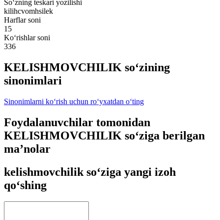
So‘zning teskari yozilishi
kilihcvomhsilek
Harflar soni
15
Ko‘rishlar soni
336
KELISHMOVCHILIK so‘zining
sinonimlari
Sinonimlarni ko‘rish uchun ro‘yxatdan o‘ting
Foydalanuvchilar tomonidan
KELISHMOVCHILIK so‘ziga berilgan
ma’nolar
kelishmovchilik so‘ziga yangi izoh
qo‘shing