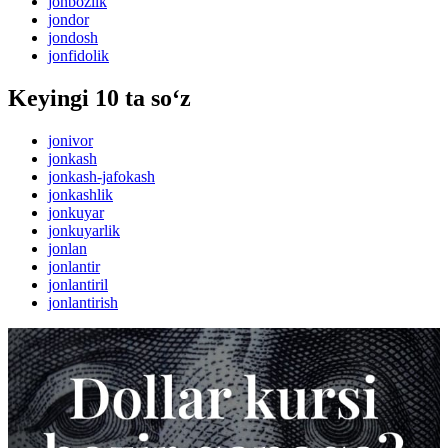
jonbozlik
jondor
jondosh
jonfidolik
Keyingi 10 ta so‘z
jonivor
jonkash
jonkash-jafokash
jonkashlik
jonkuyar
jonkuyarlik
jonlan
jonlantir
jonlantiril
jonlantirish