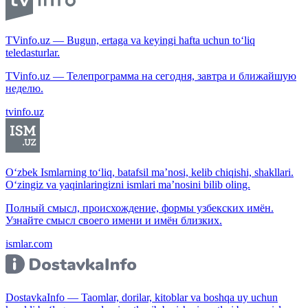
TVinfo.uz — Bugun, ertaga va keyingi hafta uchun to‘liq
teledasturlar.
TVinfo.uz — Телепрограмма на сегодня, завтра и ближайшую
неделю.
tvinfo.uz
O‘zbek Ismlarning to‘liq, batafsil ma’nosi, kelib chiqishi, shakllari.
O‘zingiz va yaqinlaringizni ismlari ma’nosini bilib oling.
Полный смысл, происхождение, формы узбекских имён.
Узнайте смысл своего имени и имён близких.
ismlar.com
DostavkaInfo — Taomlar, dorilar, kitoblar va boshqa uy uchun