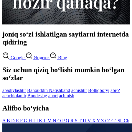
joniq so‘zi ishlatilgan saytlarni internetda
qidiring
Google
Яндекс
Bing
Siz uchun qiziq bo‘lishi mumkin bo‘lgan
so‘zlar
abadiylashtir
Bahouddin Naqshband
achishtir
Boltiqbo‘yi
abro‘
achchiqlantir
Bundestag
abort
achinish
Alifbo bo‘yicha
A
B
D
E
F
G
H
I
J
K
L
M
N
O
P
Q
R
S
T
U
V
X
Y
Z
O‘
G‘
Sh
Ch