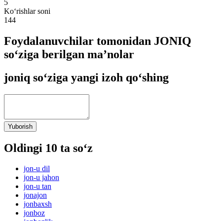
5
Ko‘rishlar soni
144
Foydalanuvchilar tomonidan JONIQ
so‘ziga berilgan ma’nolar
joniq so‘ziga yangi izoh qo‘shing
Yuborish
Oldingi 10 ta so‘z
jon-u dil
jon-u jahon
jon-u tan
jonajon
jonbaxsh
jonboz