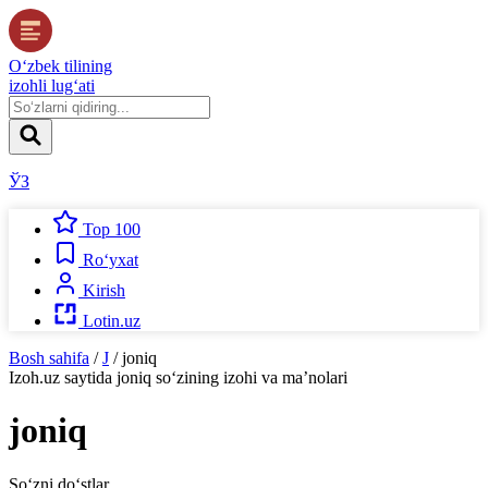
O‘zbek tilining
izohli lug‘ati
ЎЗ
Top 100
Ro‘yxat
Kirish
Lotin.uz
Bosh sahifa
/
J
/
joniq
Izoh.uz
saytida
joniq
so‘zining izohi va ma’nolari
joniq
So‘zni do‘stlar