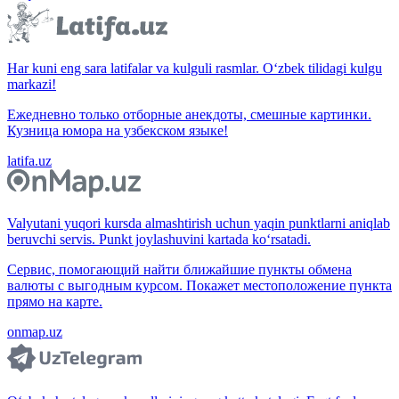
Har kuni eng sara latifalar va kulguli rasmlar. O‘zbek tilidagi kulgu
markazi!
Ежедневно только отборные анекдоты, смешные картинки.
Кузница юмора на узбекском языке!
latifa.uz
Valyutani yuqori kursda almashtirish uchun yaqin punktlarni aniqlab
beruvchi servis. Punkt joylashuvini kartada ko‘rsatadi.
Сервис, помогающий найти ближайшие пункты обмена
валюты с выгодным курсом. Покажет местоположение пункта
прямо на карте.
onmap.uz