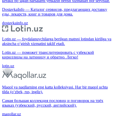
kerakli bo‘lagan narsalarni yetkazib berish xizmatlari bor servislar.
DostavkaInfo — Каталог сервисов, предлагающих доставку
еды, лекарств, книг и товаров для дома.
dostavkainfo.uz
Lotin.uz — foydalanuvchilarga berilgan matnni lotindan kirillga va
aksincha o‘girish xizmatini taklif etadi.
Lotin.uz — поможет транслитерировать с узбекской
кириллицы на латиницу и обратно. Легко!
lotin.uz
Maqol va naqllarning eng katta kolleksiyasi. Har bir maqol uchta
tilda (o‘zbek, rus, ingliz).
Самая большая коллекция пословиц и поговорок на трёх
языках (узбекский, русский, английский).
maqollar.uz