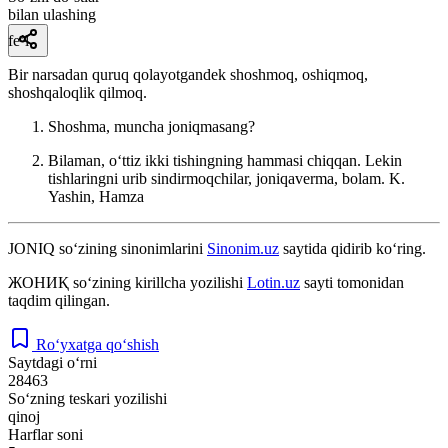
bilan ulashing
fe’l
Bir narsadan quruq qolayotgandek shoshmoq, oshiqmoq,
shoshqaloqlik qilmoq.
Shoshma, muncha joniqmasang?
Bilaman, oʻttiz ikki tishingning hammasi chiqqan. Lekin
tishlaringni urib sindirmoqchilar, joniqaverma, bolam.
K.
Yashin, Hamza
JONIQ
so‘zining sinonimlarini
Sinonim.uz
saytida qidirib ko‘ring.
ЖОНИҚ
so‘zining kirillcha yozilishi
Lotin.uz
sayti tomonidan
taqdim qilingan.
Ro‘yxatga qo‘shish
Saytdagi o‘rni
28463
So‘zning teskari yozilishi
qinoj
Harflar soni