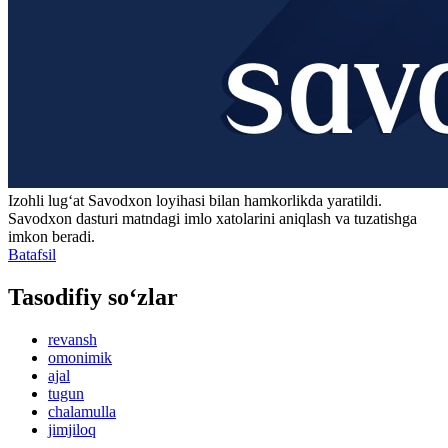
Izohli lugʻat
Savodxon
loyihasi bilan hamkorlikda yaratildi.
Savodxon dasturi matndagi imlo xatolarini aniqlash va tuzatishga
imkon beradi.
Batafsil
Tasodifiy so‘zlar
revansh
omonimik
ajal
tugun
chalamulla
jimjiloq