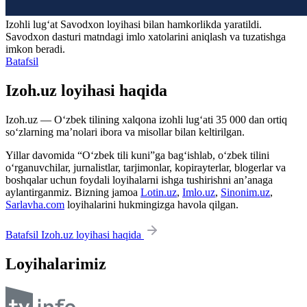
Izohli lugʻat
Savodxon
loyihasi bilan hamkorlikda yaratildi.
Savodxon dasturi matndagi imlo xatolarini aniqlash va tuzatishga
imkon beradi.
Batafsil
Izoh.uz loyihasi haqida
Izoh.uz — O‘zbek tilining xalqona izohli lug‘ati 35 000 dan ortiq
so‘zlarning ma’nolari ibora va misollar bilan keltirilgan.
Yillar davomida “O‘zbek tili kuni”ga bag‘ishlab, o‘zbek tilini
o‘rganuvchilar, jurnalistlar, tarjimonlar, kopirayterlar, blogerlar va
boshqalar uchun foydali loyihalarni ishga tushirishni an’anaga
aylantirganmiz. Bizning jamoa
Lotin.uz
,
Imlo.uz
,
Sinonim.uz
,
Sarlavha.com
loyihalarini hukmingizga havola qilgan.
Batafsil Izoh.uz loyihasi haqida
Loyihalarimiz