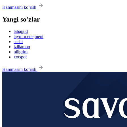
Hammasini ko‘rish
Yangi so'zlar
tahajjud
taym-menejment
sushi
izillamoq
piligrim
xotspot
Hammasini ko‘rish