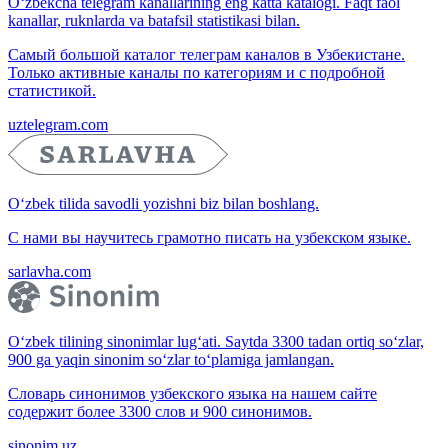
O‘zbekcha telegram kanallarining eng katta katalogi. Faqt faol
kanallar, ruknlarda va batafsil statistikasi bilan.
Самый большой каталог телеграм каналов в Узбекистане.
Только активные каналы по категориям и с подробной
статистикой.
uztelegram.com
O‘zbek tilida savodli yozishni biz bilan boshlang.
С нами вы научитесь грамотно писать на узбекском языке.
sarlavha.com
O‘zbek tilining sinonimlar lug‘ati. Saytda 3300 tadan ortiq so‘zlar,
900 ga yaqin sinonim so‘zlar to‘plamiga jamlangan.
Словарь синонимов узбекского языка на нашем сайте
содержит более 3300 слов и 900 синонимов.
sinonim.uz