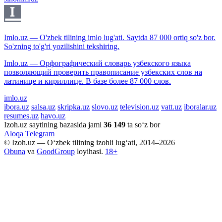
Imlo.uz — O'zbek tilining imlo lug'ati. Saytda 87 000 ortiq so'z bor.
So'zning to'g'ri yozilishini tekshiring.
Imlo.uz — Орфографический словарь узбекского языка
позволяющий проверить правописание узбекских слов на
латинице и кириллице. В базе более 87 000 слов.
imlo.uz
ibora.uz
salsa.uz
skripka.uz
slovo.uz
television.uz
vatt.uz
iboralar.uz
resumes.uz
havo.uz
Izoh.uz saytining bazasida jami
36 149
ta so‘z bor
Aloqa
Telegram
© Izoh.uz — O‘zbek tilining izohli lug‘ati, 2014–2026
Obuna
va
GoodGroup
loyihasi.
18+