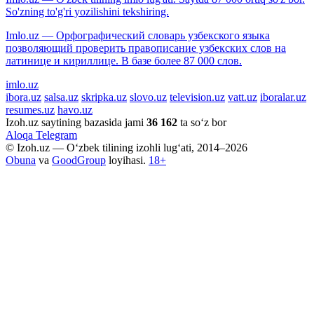
So'zning to'g'ri yozilishini tekshiring.
Imlo.uz — Орфографический словарь узбекского языка
позволяющий проверить правописание узбекских слов на
латинице и кириллице. В базе более 87 000 слов.
imlo.uz
ibora.uz
salsa.uz
skripka.uz
slovo.uz
television.uz
vatt.uz
iboralar.uz
resumes.uz
havo.uz
Izoh.uz saytining bazasida jami
36 162
ta so‘z bor
Aloqa
Telegram
© Izoh.uz — O‘zbek tilining izohli lug‘ati, 2014–2026
Obuna
va
GoodGroup
loyihasi.
18+