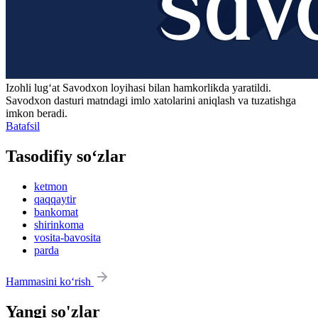
Izohli lugʻat
Savodxon
loyihasi bilan hamkorlikda yaratildi.
Savodxon dasturi matndagi imlo xatolarini aniqlash va tuzatishga
imkon beradi.
Batafsil
Tasodifiy so‘zlar
ketmon
qaqqaytir
bankomat
shirinkoma
vosita-bavosita
parda
Hammasini ko‘rish
Yangi so'zlar