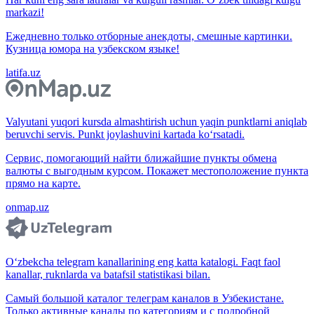
markazi!
Ежедневно только отборные анекдоты, смешные картинки.
Кузница юмора на узбекском языке!
latifa.uz
Valyutani yuqori kursda almashtirish uchun yaqin punktlarni aniqlab
beruvchi servis. Punkt joylashuvini kartada ko‘rsatadi.
Сервис, помогающий найти ближайшие пункты обмена
валюты с выгодным курсом. Покажет местоположение пункта
прямо на карте.
onmap.uz
O‘zbekcha telegram kanallarining eng katta katalogi. Faqt faol
kanallar, ruknlarda va batafsil statistikasi bilan.
Самый большой каталог телеграм каналов в Узбекистане.
Только активные каналы по категориям и с подробной