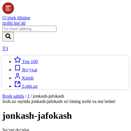
O‘zbek tilining
izohli lug‘ati
ЎЗ
Top 100
Ro‘yxat
Kirish
Lotin.uz
Bosh sahifa
/
J
/
jonkash-jafokash
Izoh.uz
saytida
jonkash-jafokash
so‘zining izohi va ma’nolari
jonkash-jafokash
So‘zni do‘stlar