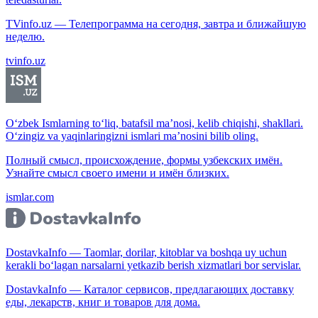
TVinfo.uz — Телепрограмма на сегодня, завтра и ближайшую
неделю.
tvinfo.uz
O‘zbek Ismlarning to‘liq, batafsil ma’nosi, kelib chiqishi, shakllari.
O‘zingiz va yaqinlaringizni ismlari ma’nosini bilib oling.
Полный смысл, происхождение, формы узбекских имён.
Узнайте смысл своего имени и имён близких.
ismlar.com
DostavkaInfo — Taomlar, dorilar, kitoblar va boshqa uy uchun
kerakli bo‘lagan narsalarni yetkazib berish xizmatlari bor servislar.
DostavkaInfo — Каталог сервисов, предлагающих доставку
еды, лекарств, книг и товаров для дома.