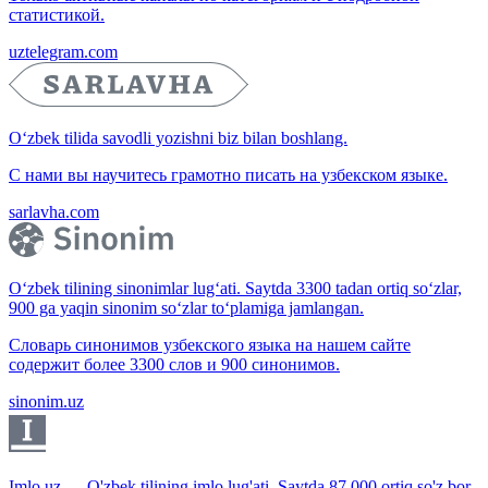
статистикой.
uztelegram.com
O‘zbek tilida savodli yozishni biz bilan boshlang.
С нами вы научитесь грамотно писать на узбекском языке.
sarlavha.com
O‘zbek tilining sinonimlar lug‘ati. Saytda 3300 tadan ortiq so‘zlar,
900 ga yaqin sinonim so‘zlar to‘plamiga jamlangan.
Словарь синонимов узбекского языка на нашем сайте
содержит более 3300 слов и 900 синонимов.
sinonim.uz
Imlo.uz — O'zbek tilining imlo lug'ati. Saytda 87 000 ortiq so'z bor.