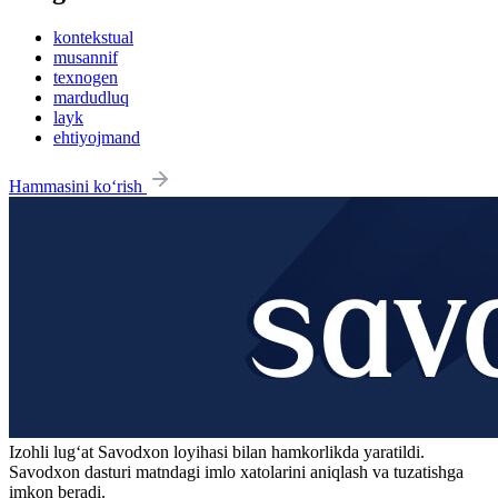
kontekstual
musannif
texnogen
mardudluq
layk
ehtiyojmand
Hammasini ko‘rish
Izohli lugʻat
Savodxon
loyihasi bilan hamkorlikda yaratildi.
Savodxon dasturi matndagi imlo xatolarini aniqlash va tuzatishga
imkon beradi.