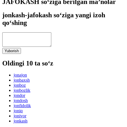
JAFOKASH so‘ziga berilgan ma’nolar
jonkash-jafokash so‘ziga yangi izoh
qo‘shing
Yuborish
Oldingi 10 ta so‘z
jonajon
jonbaxsh
jonboz
jonbozlik
jondor
jondosh
jonfidolik
joniq
jonivor
jonkash