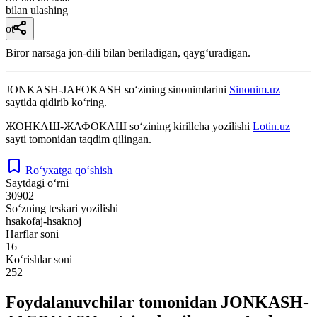
bilan ulashing
ot
Biror narsaga jon-dili bilan beriladigan, qaygʻuradigan.
JONKASH-JAFOKASH
so‘zining sinonimlarini
Sinonim.uz
saytida qidirib ko‘ring.
ЖОНКАШ-ЖАФОКАШ
so‘zining kirillcha yozilishi
Lotin.uz
sayti tomonidan taqdim qilingan.
Ro‘yxatga qo‘shish
Saytdagi o‘rni
30902
So‘zning teskari yozilishi
hsakofaj-hsaknoj
Harflar soni
16
Ko‘rishlar soni
252
Foydalanuvchilar tomonidan JONKASH-