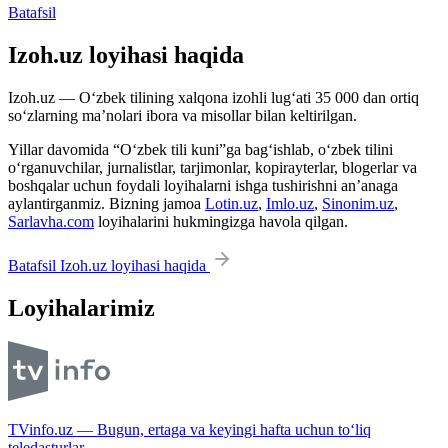
Batafsil
Izoh.uz loyihasi haqida
Izoh.uz — O‘zbek tilining xalqona izohli lug‘ati 35 000 dan ortiq
so‘zlarning ma’nolari ibora va misollar bilan keltirilgan.
Yillar davomida “O‘zbek tili kuni”ga bag‘ishlab, o‘zbek tilini
o‘rganuvchilar, jurnalistlar, tarjimonlar, kopirayterlar, blogerlar va
boshqalar uchun foydali loyihalarni ishga tushirishni an’anaga
aylantirganmiz. Bizning jamoa
Lotin.uz
,
Imlo.uz
,
Sinonim.uz
,
Sarlavha.com
loyihalarini hukmingizga havola qilgan.
Batafsil Izoh.uz loyihasi haqida
Loyihalarimiz
TVinfo.uz — Bugun, ertaga va keyingi hafta uchun to‘liq
teledasturlar.