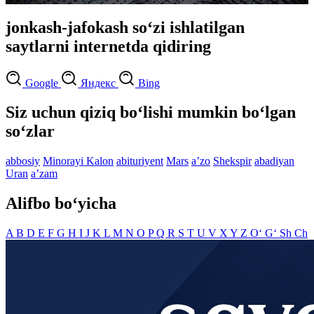
jonkash-jafokash so‘zi ishlatilgan
saytlarni internetda qidiring
Google
Яндекс
Bing
Siz uchun qiziq bo‘lishi mumkin bo‘lgan
so‘zlar
abbosiy
Minorayi Kalon
abituriyent
Mars
aʼzo
Shekspir
abadiyan
Uran
aʼzam
Alifbo bo‘yicha
A
B
D
E
F
G
H
I
J
K
L
M
N
O
P
Q
R
S
T
U
V
X
Y
Z
O‘
G‘
Sh
Ch