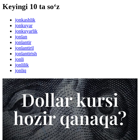
Keyingi 10 ta so‘z
jonkashlik
jonkuyar
jonkuyarlik
jonlan
jonlantir
jonlantiril
jonlantirish
jonli
jonlilik
jonliq