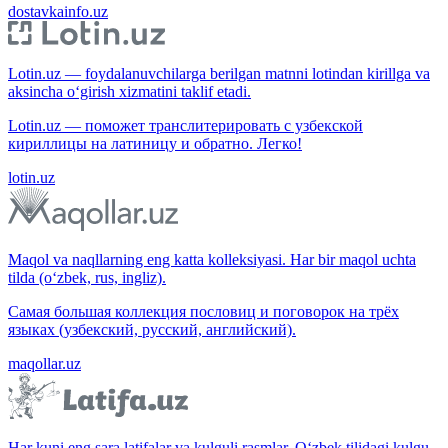
dostavkainfo.uz
Lotin.uz — foydalanuvchilarga berilgan matnni lotindan kirillga va
aksincha o‘girish xizmatini taklif etadi.
Lotin.uz — поможет транслитерировать с узбекской
кириллицы на латиницу и обратно. Легко!
lotin.uz
Maqol va naqllarning eng katta kolleksiyasi. Har bir maqol uchta
tilda (o‘zbek, rus, ingliz).
Самая большая коллекция пословиц и поговорок на трёх
языках (узбекский, русский, английский).
maqollar.uz
Har kuni eng sara latifalar va kulguli rasmlar. O‘zbek tilidagi kulgu