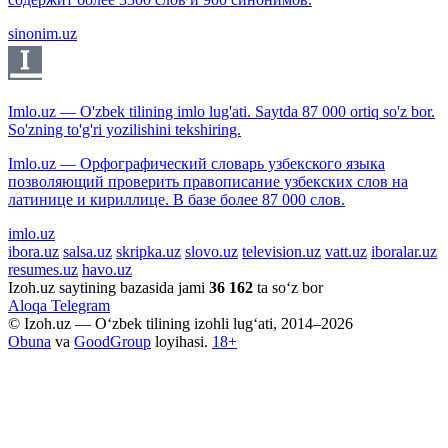
sinonim.uz
Imlo.uz — O'zbek tilining imlo lug'ati. Saytda 87 000 ortiq so'z bor.
So'zning to'g'ri yozilishini tekshiring.
Imlo.uz — Орфографический словарь узбекского языка
позволяющий проверить правописание узбекских слов на
латинице и кириллице. В базе более 87 000 слов.
imlo.uz
ibora.uz
salsa.uz
skripka.uz
slovo.uz
television.uz
vatt.uz
iboralar.uz
resumes.uz
havo.uz
Izoh.uz saytining bazasida jami
36 162
ta so‘z bor
Aloqa
Telegram
© Izoh.uz — O‘zbek tilining izohli lug‘ati, 2014–2026
Obuna
va
GoodGroup
loyihasi.
18+