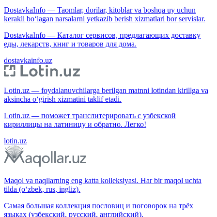
DostavkaInfo — Taomlar, dorilar, kitoblar va boshqa uy uchun
kerakli bo‘lagan narsalarni yetkazib berish xizmatlari bor servislar.
DostavkaInfo — Каталог сервисов, предлагающих доставку
еды, лекарств, книг и товаров для дома.
dostavkainfo.uz
Lotin.uz — foydalanuvchilarga berilgan matnni lotindan kirillga va
aksincha o‘girish xizmatini taklif etadi.
Lotin.uz — поможет транслитерировать с узбекской
кириллицы на латиницу и обратно. Легко!
lotin.uz
Maqol va naqllarning eng katta kolleksiyasi. Har bir maqol uchta
tilda (o‘zbek, rus, ingliz).
Самая большая коллекция пословиц и поговорок на трёх
языках (узбекский, русский, английский).