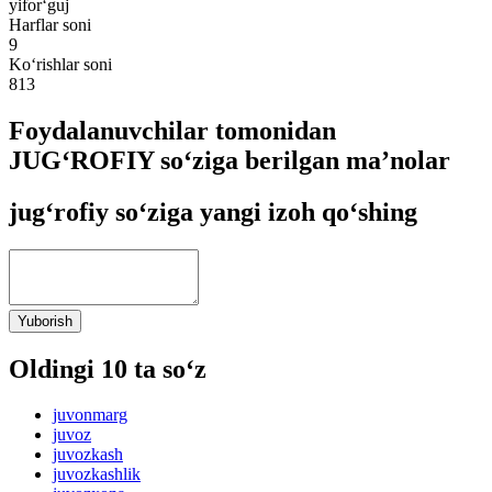
yifor‘guj
Harflar soni
9
Ko‘rishlar soni
813
Foydalanuvchilar tomonidan
JUG‘ROFIY so‘ziga berilgan ma’nolar
jug‘rofiy so‘ziga yangi izoh qo‘shing
Yuborish
Oldingi 10 ta so‘z
juvonmarg
juvoz
juvozkash
juvozkashlik