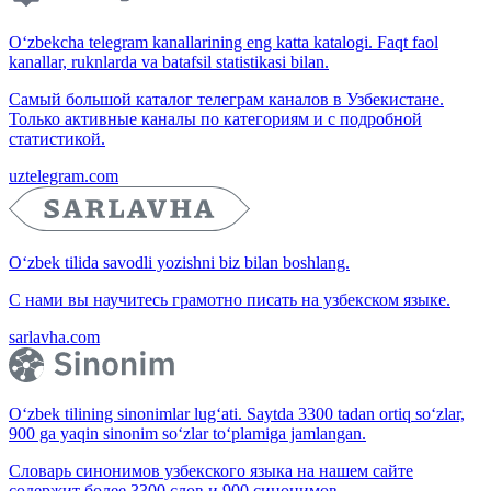
O‘zbekcha telegram kanallarining eng katta katalogi. Faqt faol
kanallar, ruknlarda va batafsil statistikasi bilan.
Самый большой каталог телеграм каналов в Узбекистане.
Только активные каналы по категориям и с подробной
статистикой.
uztelegram.com
O‘zbek tilida savodli yozishni biz bilan boshlang.
С нами вы научитесь грамотно писать на узбекском языке.
sarlavha.com
O‘zbek tilining sinonimlar lug‘ati. Saytda 3300 tadan ortiq so‘zlar,
900 ga yaqin sinonim so‘zlar to‘plamiga jamlangan.
Словарь синонимов узбекского языка на нашем сайте
содержит более 3300 слов и 900 синонимов.