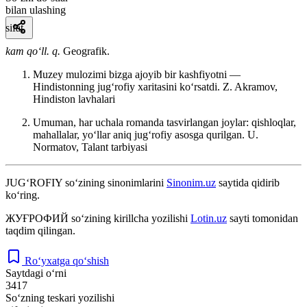
bilan ulashing
sifat
kam qoʻll. q.
Geografik.
Muzey mulozimi bizga ajoyib bir kashfiyotni —
Hindistonning jugʻrofiy xaritasini koʻrsatdi.
Z. Akramov,
Hindiston lavhalari
Umuman, har uchala romanda tasvirlangan joylar: qishloqlar,
mahallalar, yoʻllar aniq jugʻrofiy asosga qurilgan.
U.
Normatov, Talant tarbiyasi
JUG‘ROFIY
so‘zining sinonimlarini
Sinonim.uz
saytida qidirib
ko‘ring.
ЖУҒРОФИЙ
so‘zining kirillcha yozilishi
Lotin.uz
sayti tomonidan
taqdim qilingan.
Ro‘yxatga qo‘shish
Saytdagi o‘rni
3417
So‘zning teskari yozilishi