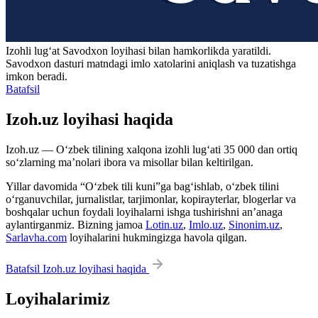
Izohli lugʻat
Savodxon
loyihasi bilan hamkorlikda yaratildi.
Savodxon dasturi matndagi imlo xatolarini aniqlash va tuzatishga
imkon beradi.
Batafsil
Izoh.uz loyihasi haqida
Izoh.uz — O‘zbek tilining xalqona izohli lug‘ati 35 000 dan ortiq
so‘zlarning ma’nolari ibora va misollar bilan keltirilgan.
Yillar davomida “O‘zbek tili kuni”ga bag‘ishlab, o‘zbek tilini
o‘rganuvchilar, jurnalistlar, tarjimonlar, kopirayterlar, blogerlar va
boshqalar uchun foydali loyihalarni ishga tushirishni an’anaga
aylantirganmiz. Bizning jamoa
Lotin.uz
,
Imlo.uz
,
Sinonim.uz
,
Sarlavha.com
loyihalarini hukmingizga havola qilgan.
Batafsil Izoh.uz loyihasi haqida
Loyihalarimiz