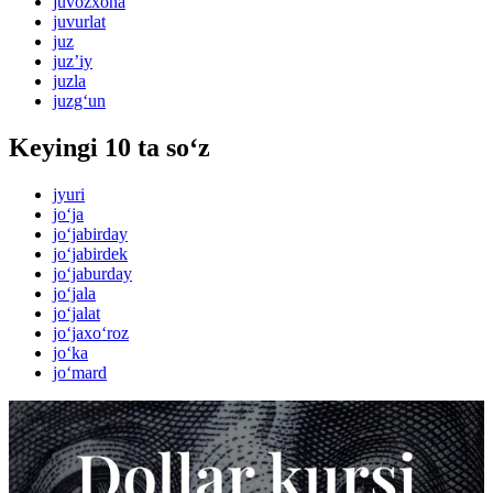
juvozxona
juvurlat
juz
juzʼiy
juzla
juzg‘un
Keyingi 10 ta so‘z
jyuri
jo‘ja
jo‘jabirday
jo‘jabirdek
jo‘jaburday
jo‘jala
jo‘jalat
jo‘jaxo‘roz
jo‘ka
jo‘mard