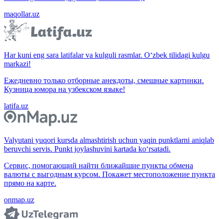
maqollar.uz
Har kuni eng sara latifalar va kulguli rasmlar. O‘zbek tilidagi kulgu
markazi!
Ежедневно только отборные анекдоты, смешные картинки.
Кузница юмора на узбекском языке!
latifa.uz
Valyutani yuqori kursda almashtirish uchun yaqin punktlarni aniqlab
beruvchi servis. Punkt joylashuvini kartada ko‘rsatadi.
Сервис, помогающий найти ближайшие пункты обмена
валюты с выгодным курсом. Покажет местоположение пункта
прямо на карте.
onmap.uz