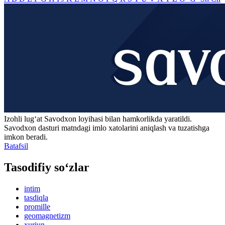
Izohli lugʻat
Savodxon
loyihasi bilan hamkorlikda yaratildi.
Savodxon dasturi matndagi imlo xatolarini aniqlash va tuzatishga
imkon beradi.
Batafsil
Tasodifiy so‘zlar
intim
tasdiqla
promille
geomagnetizm
xurjun