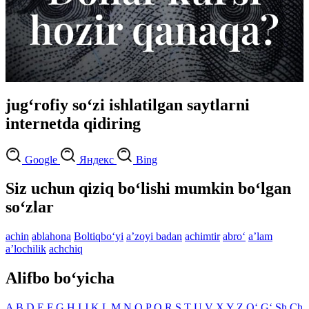
jug‘rofiy so‘zi ishlatilgan saytlarni
internetda qidiring
Google
Яндекс
Bing
Siz uchun qiziq bo‘lishi mumkin bo‘lgan
so‘zlar
achin
ablahona
Boltiqbo‘yi
aʼzoyi badan
achimtir
abro‘
aʼlam
aʼlochilik
achchiq
Alifbo bo‘yicha
A
B
D
E
F
G
H
I
J
K
L
M
N
O
P
Q
R
S
T
U
V
X
Y
Z
O‘
G‘
Sh
Ch