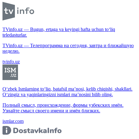
TVinfo.uz — Bugun, ertaga va keyingi hafta uchun to‘liq
teledasturlar.
TVinfo.uz — Телепрограмма на сегодня, завтра и ближайшую
неделю.
tvinfo.uz
O‘zbek Ismlarning to‘liq, batafsil ma’nosi, kelib chiqishi, shakllari.
O‘zingiz va yaqinlaringizni ismlari ma’nosini bilib oling.
Полный смысл, происхождение, формы узбекских имён.
Узнайте смысл своего имени и имён близких.
ismlar.com