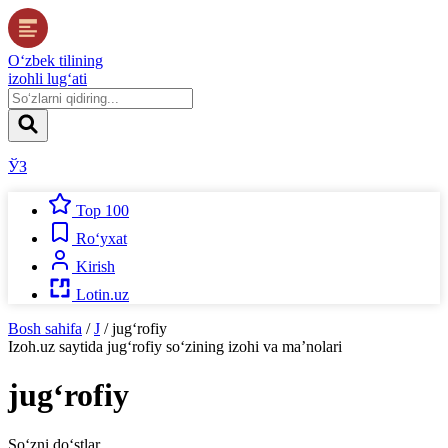
O‘zbek tilining
izohli lug‘ati
ЎЗ
Top 100
Ro‘yxat
Kirish
Lotin.uz
Bosh sahifa
/
J
/
jug‘rofiy
Izoh.uz
saytida
jug‘rofiy
so‘zining izohi va ma’nolari
jug‘rofiy
So‘zni do‘stlar