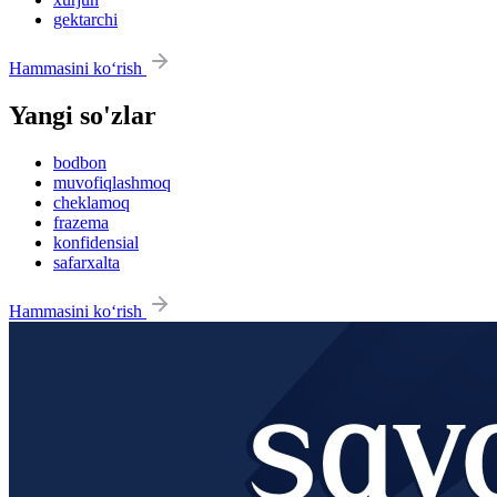
gektarchi
Hammasini ko‘rish
Yangi so'zlar
bodbon
muvofiqlashmoq
cheklamoq
frazema
konfidensial
safarxalta
Hammasini ko‘rish