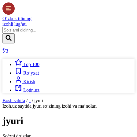
O‘zbek tilining
izohli lug‘ati
ЎЗ
Top 100
Ro‘yxat
Kirish
Lotin.uz
Bosh sahifa
/
J
/
jyuri
Izoh.uz
saytida
jyuri
so‘zining izohi va ma’nolari
jyuri
So‘zni do‘stlar