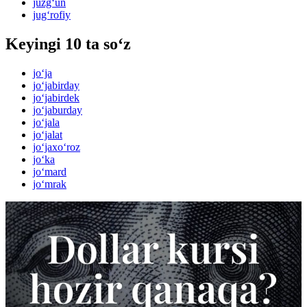
juzg‘un
jug‘rofiy
Keyingi 10 ta so‘z
jo‘ja
jo‘jabirday
jo‘jabirdek
jo‘jaburday
jo‘jala
jo‘jalat
jo‘jaxo‘roz
jo‘ka
jo‘mard
jo‘mrak