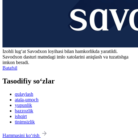
Izohli lugʻat
Savodxon
loyihasi bilan hamkorlikda yaratildi.
Savodxon dasturi matndagi imlo xatolarini aniqlash va tuzatishga
imkon beradi.
Batafsil
Tasodifiy so‘zlar
qulaylash
atala-umoch
yupunlik
bazzozlik
ishqirt
tinimsizlik
Hammasini ko‘rish