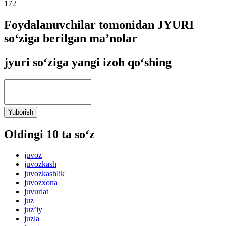
172
Foydalanuvchilar tomonidan JYURI
so‘ziga berilgan ma’nolar
jyuri so‘ziga yangi izoh qo‘shing
Yuborish
Oldingi 10 ta so‘z
juvoz
juvozkash
juvozkashlik
juvozxona
juvurlat
juz
juzʼiy
juzla