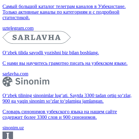
Самый большой каталог телеграм каналов в Узбекистане.
Только активные каналы по категориям и с подробной
статистикой.
uztelegram.com
O‘zbek tilida savodli yozishni biz bilan boshlang.
С нами вы научитесь грамотно писать на узбекском языке.
sarlavha.com
O‘zbek tilining sinonimlar lug‘ati. Saytda 3300 tadan ortiq so‘zlar,
900 ga yaqin sinonim so‘zlar to‘plamiga jamlangan.
Словарь синонимов узбекского языка на нашем сайте
содержит более 3300 слов и 900 синонимов.
sinonim.uz