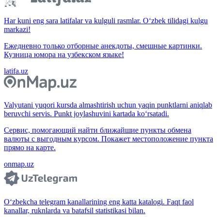
Har kuni eng sara latifalar va kulguli rasmlar. O‘zbek tilidagi kulgu
markazi!
Ежедневно только отборные анекдоты, смешные картинки.
Кузница юмора на узбекском языке!
latifa.uz
Valyutani yuqori kursda almashtirish uchun yaqin punktlarni aniqlab
beruvchi servis. Punkt joylashuvini kartada ko‘rsatadi.
Сервис, помогающий найти ближайшие пункты обмена
валюты с выгодным курсом. Покажет местоположение пункта
прямо на карте.
onmap.uz
O‘zbekcha telegram kanallarining eng katta katalogi. Faqt faol
kanallar, ruknlarda va batafsil statistikasi bilan.