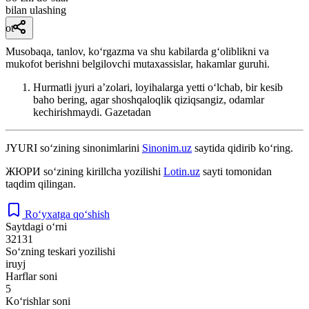
bilan ulashing
ot
Musobaqa, tanlov, koʻrgazma va shu kabilarda gʻoliblikni va
mukofot berishni belgilovchi mutaxassislar, hakamlar guruhi.
Hurmatli jyuri aʼzolari, loyihalarga yetti oʻlchab, bir kesib
baho bering, agar shoshqaloqlik qiziqsangiz, odamlar
kechirishmaydi.
Gazetadan
JYURI
so‘zining sinonimlarini
Sinonim.uz
saytida qidirib ko‘ring.
ЖЮРИ
so‘zining kirillcha yozilishi
Lotin.uz
sayti tomonidan
taqdim qilingan.
Ro‘yxatga qo‘shish
Saytdagi o‘rni
32131
So‘zning teskari yozilishi
iruyj
Harflar soni
5
Ko‘rishlar soni