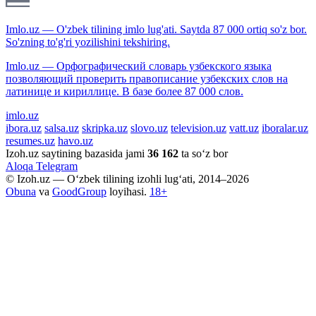
Imlo.uz — O'zbek tilining imlo lug'ati. Saytda 87 000 ortiq so'z bor.
So'zning to'g'ri yozilishini tekshiring.
Imlo.uz — Орфографический словарь узбекского языка
позволяющий проверить правописание узбекских слов на
латинице и кириллице. В базе более 87 000 слов.
imlo.uz
ibora.uz
salsa.uz
skripka.uz
slovo.uz
television.uz
vatt.uz
iboralar.uz
resumes.uz
havo.uz
Izoh.uz saytining bazasida jami
36 162
ta so‘z bor
Aloqa
Telegram
© Izoh.uz — O‘zbek tilining izohli lug‘ati, 2014–2026
Obuna
va
GoodGroup
loyihasi.
18+