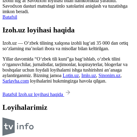
Izohli lugʻat
Savodxon
loyihasi bilan hamkorlikda yaratildi.
Savodxon dasturi matndagi imlo xatolarini aniqlash va tuzatishga
imkon beradi.
Batafsil
Izoh.uz loyihasi haqida
Izoh.uz — O‘zbek tilining xalqona izohli lug‘ati 35 000 dan ortiq
so‘zlarning ma’nolari ibora va misollar bilan keltirilgan.
Yillar davomida “O‘zbek tili kuni”ga bag‘ishlab, o‘zbek tilini
o‘rganuvchilar, jurnalistlar, tarjimonlar, kopirayterlar, blogerlar va
boshqalar uchun foydali loyihalarni ishga tushirishni an’anaga
aylantirganmiz. Bizning jamoa
Lotin.uz
,
Imlo.uz
,
Sinonim.uz
,
Sarlavha.com
loyihalarini hukmingizga havola qilgan.
Batafsil Izoh.uz loyihasi haqida
Loyihalarimiz