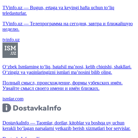
TVinfo.uz — Bugun, ertaga va keyingi hafta uchun to‘liq
teledasturlar.
TVinfo.uz — Телепрограмма на сегодня, завтра и ближайшую
неделю.
tvinfo.uz
O‘zbek Ismlarning to‘liq, batafsil ma’nosi, kelib chiqishi, shakllari.
O‘zingiz va yaqinlaringizni ismlari ma’nosini bilib oling.
Полный смысл, происхождение, формы узбекских имён.
Узнайте смысл своего имени и имён близких.
ismlar.com
DostavkaInfo — Taomlar, dorilar, kitoblar va boshqa uy uchun
kerakli bo‘lagan narsalarni yetkazib berish xizmatlari bor servislar.