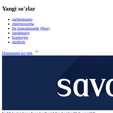
Yangi so'zlar
mehnatnamo
mnemosxema
bir tomonlamalik (Bias)
sipohigariy
kopirayter
dardnok
Hammasini ko‘rish