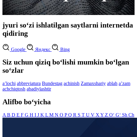
jyuri so‘zi ishlatilgan saytlarni internetda
qidiring
Google
Яндекс
Bing
Siz uchun qiziq bo‘lishi mumkin bo‘lgan
so‘zlar
aʼlochi
abbreviatura
Bundestag
achinish
Zamaxshariy
ablah
aʼzam
achchiqtosh
abadiylashtir
Alifbo bo‘yicha
A
B
D
E
F
G
H
I
J
K
L
M
N
O
P
Q
R
S
T
U
V
X
Y
Z
O‘
G‘
Sh
Ch