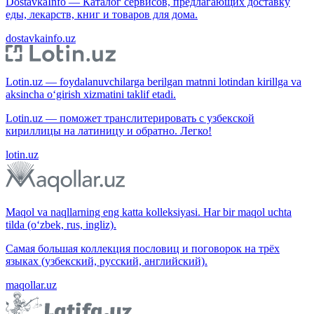
DostavkaInfo — Каталог сервисов, предлагающих доставку
еды, лекарств, книг и товаров для дома.
dostavkainfo.uz
Lotin.uz — foydalanuvchilarga berilgan matnni lotindan kirillga va
aksincha o‘girish xizmatini taklif etadi.
Lotin.uz — поможет транслитерировать с узбекской
кириллицы на латиницу и обратно. Легко!
lotin.uz
Maqol va naqllarning eng katta kolleksiyasi. Har bir maqol uchta
tilda (o‘zbek, rus, ingliz).
Самая большая коллекция пословиц и поговорок на трёх
языках (узбекский, русский, английский).
maqollar.uz